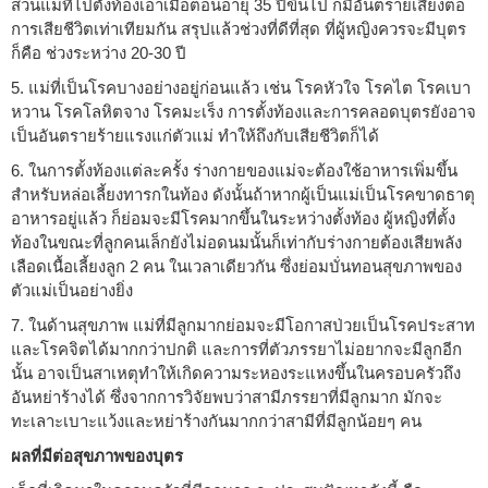
ส่วนแม่ที่ไปตั้งท้องเอาเมื่อตอนอายุ 35 ปีขึ้นไป ก็มีอันตรายเสี่ยงต่อ
การเสียชีวิตเท่าเทียมกัน สรุปแล้วช่วงที่ดีที่สุด ที่ผู้หญิงควรจะมีบุตร
ก็คือ ช่วงระหว่าง 20-30 ปี
5. แม่ที่เป็นโรคบางอย่างอยู่ก่อนแล้ว เช่น โรคหัวใจ โรคไต โรคเบา
หวาน โรคโลหิตจาง โรคมะเร็ง การตั้งท้องและการคลอดบุตรยังอาจ
เป็นอันตรายร้ายแรงแก่ตัวแม่ ทำให้ถึงกับเสียชีวิตก็ได้
6. ในการตั้งท้องแต่ละครั้ง ร่างกายของแม่จะต้องใช้อาหารเพิ่มขึ้น
สำหรับหล่อเลี้ยงทารกในท้อง ดังนั้นถ้าหากผู้เป็นแม่เป็นโรคขาดธาตุ
อาหารอยู่แล้ว ก็ย่อมจะมีโรคมากขึ้นในระหว่างตั้งท้อง ผู้หญิงที่ตั้ง
ท้องในขณะที่ลูกคนเล็กยังไม่อดนมนั้นก็เท่ากับร่างกายต้องเสียพลัง
เลือดเนื้อเลี้ยงลูก 2 คน ในเวลาเดียวกัน ซึ่งย่อมบั่นทอนสุขภาพของ
ตัวแม่เป็นอย่างยิ่ง
7. ในด้านสุขภาพ แม่ที่มีลูกมากย่อมจะมีโอกาสป่วยเป็นโรคประสาท
และโรคจิตได้มากกว่าปกติ และการที่ตัวภรรยาไม่อยากจะมีลูกอีก
นั้น อาจเป็นสาเหตุทำให้เกิดความระหองระแหงขึ้นในครอบครัวถึง
อันหย่าร้างได้ ซึ่งจากการวิจัยพบว่าสามีภรรยาที่มีลูกมาก มักจะ
ทะเลาะเบาะแว้งและหย่าร้างกันมากกว่าสามีที่มีลูกน้อยๆ คน
ผลที่มีต่อสุขภาพของบุตร