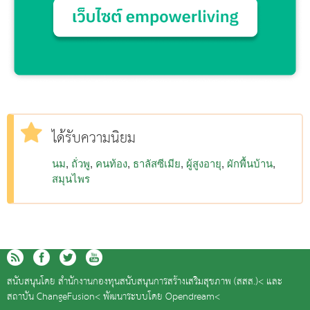
ได้รับความนิยม
นม
ถั่วพู
คนท้อง
ธาลัสซีเมีย
ผู้สูงอายุ
ผักพื้นบ้าน
สมุนไพร
สนับสนุนโดย
สำนักงานกองทุนสนับสนุนการสร้างเสริมสุขภาพ (สสส.)<
และ
สถาบัน ChangeFusion<
พัฒนาระบบโดย
Opendream<