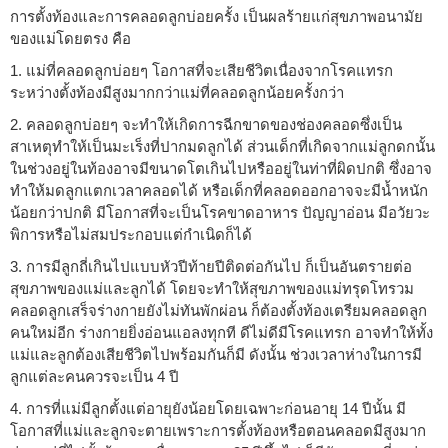
การตั้งท้องและการคลอดลูกบ่อยครั้ง เป็นผลร้ายแก่สุขภาพอนามัย
ของแม่โดยตรง คือ
1. แม่ที่คลอดลูกบ่อยๆ โอกาสที่จะเสียชีวิตเนื่องจากโรคแทรก
ระหว่างตั้งท้องมีสูงมากกว่าแม่ที่คลอดลูกน้อยครั้งกว่า
2. คลอดลูกบ่อยๆ จะทำให้เกิดการฉีกขาดของช่องคลอดซึ่งเป็น
สาเหตุทำให้เป็นมะเร็งที่ปากมดลูกได้ ส่วนเด็กที่เกิดจากแม่ลูกดกนั้น
ในช่วงอยู่ในท้องอาจมีขนาดโตเกินไปหรืออยู่ในท่าที่ผิดปกติ ซึ่งอาจ
ทำให้มดลูกแตกเวลาคลอดได้ หรือเด็กที่คลอดออกอาจจะมีน้ำหนัก
น้อยกว่าปกติ มีโอกาสที่จะเป็นโรคขาดอาหาร ปัญญาอ่อน มีอวัยวะ
พิการหรือไม่สมประกอบแต่กำเนิดก็ได้
3. การมีลูกถี่เกินไปแบบหัวปีท้ายปีติดต่อกันไป ก็เป็นอันตรายต่อ
สุขภาพของแม่และลูกได้ โดยจะทำให้สุขภาพของแม่ทรุดโทรวม
คลอดลูกเสร็จร่างกายยังไม่ทันพักผ่อน ก็ต้องตั้งท้องเตรียมคลอดลูก
คนใหม่อีก ร่างกายยิ่งอ่อนแอลงทุกที ดีไม่ดีมีโรคแทรก อาจทำให้ทั้ง
แม่และลูกต้องเสียชีวิตไปพร้อมกันก็มี ดังนั้น ช่วงเวลาห่างในการมี
ลูกแต่ละคนควรจะเป็น 4 ปี
4. การที่แม่มีลูกตั้งแต่อายุยังน้อยโดยเฉพาะก่อนอายุ 14 ปีนั้น มี
โอกาสที่แม่และลูกจะตายเพราะการตั้งท้องหรือตอนคลอดมีสูงมาก