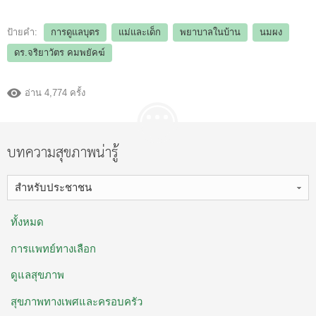
ป้ายคำ:
การดูแลบุตร
แม่และเด็ก
พยาบาลในบ้าน
นมผง
ดร.จริยาวัตร คมพยัคฆ์
อ่าน 4,774 ครั้ง
บทความสุขภาพน่ารู้
สำหรับประชาชน
ทั้งหมด
การแพทย์ทางเลือก
ดูแลสุขภาพ
สุขภาพทางเพศและครอบครัว