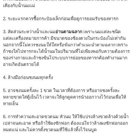
เคียงกับน้ำนมแม่
2. ระยะแรกควรซื้อกระป๋องเล็กก่อนเพื่อดูการยอมรับของทารก
3. สัดส่วนระหว่างน้ำและนม
อ่านตามฉลาก
เพราะนมแต่ละชนิด
แต่ละเครื่องหมายการค้า มีขนาดของช้องตวงในกระป๋องไม่เท่ากัน
นอกจากนี้
ไม่ควรชงนมให้ใสหรือข้นกว่าคำแนะนำตามฉลาก
เพราะ
ถ้าชงใสไปทารกจะได้น้ำนมในปริมาณที่ไม่เพียงพอกับความต้องการ
ของร่างกายและถ้าชงข้นไประบบการย่อยของทารกต้องทำงานมาก
อาจเกิดอันตรายได้
4. ล้างมือก่อนชงนมทุกครั้ง
5. อาจชงนมครั้งละ 1 ขวด ในเวลาที่ต้องการ หรืออาจชงครั้งละ
หลายขวดใส่ตู้เย็นไว้ เวลาจะให้ลูกดูดควรนำออกวางไว้ก่อนเพื่อให้
หายเย็น
6. การทำความสะอาดขวดนม หัวนม ให้ใช้แปรงล้างขวดล้างด้วยน้ำ
เปล่าจนสะอาด หรือถ้าใช้ผงซักฟอก ต้องแน่ใจว่าล้างผงซักฟอกออก
หมดแน่ และไม่ควรตั้งขวดนมที่ใช้แล้วทิ้งไว้จนบูด