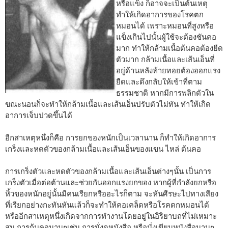
หรือแข็ง ก็อาจจะเป็นต้นเหตุ
ทำให้เกิดอาการของโรคตก
หมอนได้ เพราะหมอนที่สูงหรือ
แข็งเกินไปนั้นผู้ใช้จะต้องชันคอ
มาก ทำให้กล้ามเนื้อต้นคอต้องยืด
ตัวมาก กล้ามเนื้อและเส้นเอ็นที่
อยู่ด้านหลังท้ายทอยต้องออกแรง
ยืดและดึงกลับให้เข้าที่ตาม
ธรรมชาติ หากมีการพลิกตัวใน
ขณะนอนก็จะทำให้กล้ามเนื้อและเส้นเอ็นปรับตัวไม่ทัน ทำให้เกิด
อาการเจ็บปวดขึ้นได้
อีกสาเหตุหนึ่งก็คือ การยกของหนักเป็นเวลานาน ก็ทำให้เกิดอาการ
เกร็งและหดตัวของกล้ามเนื้อและเส้นเอ็นของแขน ไหล่ ต้นคอ
การเกร็งตัวและหดตัวของกล้ามเนื้อและเส้นเอ็นต่างๆนั้น เป็นการ
เกร็งตัวเมื่อต่อต้านและช่วยกันออกแรงยกของ หากผู้ที่กำลังยกหรือ
หิ้วของหนักอยู่นั้นมีคนเรียกหรืออะไรก็ตาม จะหันศีรษะไปทางเสียง
ที่เรียกอย่างกะทันหันแล้วก็จะทำให้คอเคล็ดหรือโรคตกหมอนได้
หรืออีกสาเหตุหนึ่งเกิดจากการทำงานโดยอยู่ในอิริยาบถที่ไม่เหมาะ
สม การก้มคอนานๆเช่น การนั่งดูหนังสือ หรือนั่งเขียนหนังสือนานๆ