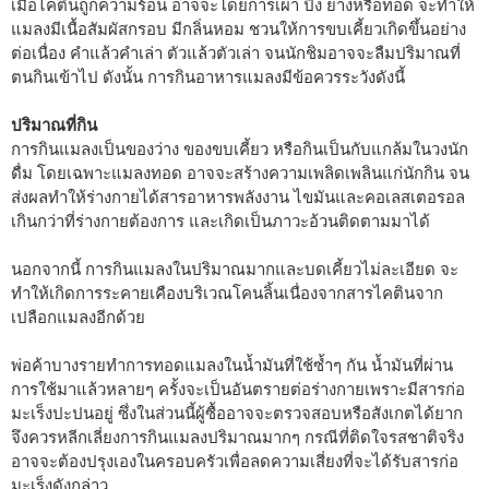
เมื่อไคตินถูกความร้อน อาจจะโดยการเผา ปิ้ง ย่างหรือทอด จะทำให้
แมลงมีเนื้อสัมผัสกรอบ มีกลิ่นหอม ชวนให้การขบเคี้ยวเกิดขึ้นอย่าง
ต่อเนื่อง คำแล้วคำเล่า ตัวแล้วตัวเล่า จนนักชิมอาจจะลืมปริมาณที่
ตนกินเข้าไป ดังนั้น การกินอาหารแมลงมีข้อควรระวังดังนี้
ปริมาณที่กิน
การกินแมลงเป็นของว่าง ของขบเคี้ยว หรือกินเป็นกับแกล้มในวงนัก
ดื่ม โดยเฉพาะแมลงทอด อาจจะสร้างความเพลิดเพลินแก่นักกิน จน
ส่งผลทำให้ร่างกายได้สารอาหารพลังงาน ไขมันและคอเลสเตอรอล
เกินกว่าที่ร่างกายต้องการ และเกิดเป็นภาวะอ้วนติดตามมาได้
นอกจากนี้ การกินแมลงในปริมาณมากและบดเคี้ยวไม่ละเอียด จะ
ทำให้เกิดการระคายเคืองบริเวณโคนลิ้นเนื่องจากสารไคตินจาก
เปลือกแมลงอีกด้วย
พ่อค้าบางรายทำการทอดแมลงในน้ำมันที่ใช้ซ้ำๆ กัน น้ำมันที่ผ่าน
การใช้มาแล้วหลายๆ ครั้งจะเป็นอันตรายต่อร่างกายเพราะมีสารก่อ
มะเร็งปะปนอยู่ ซึ่งในส่วนนี้ผู้ซื้ออาจจะตรวจสอบหรือสังเกตได้ยาก
จึงควรหลีกเลี่ยงการกินแมลงปริมาณมากๆ กรณีที่ติดใจรสชาติจริง
อาจจะต้องปรุงเองในครอบครัวเพื่อลดความเสี่ยงที่จะได้รับสารก่อ
มะเร็งดังกล่าว