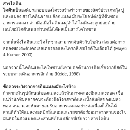
สารไคติน
ไคติน
เป็นองค์ประกอบของโครงสร้างร่างกายของสัตว์ประเภทกุ้ง ปู
และแมลง สารไคตินจากเปลือกแมลง มีประโยชน์ต่อผู้ที่ชื่นชอบ
อาหารแมลง กล่าวคือเมื่อไคตินลงสู่ลำไส้ ไคตินจะถูกย่อยด้วย
เอนไซม์ไคตินเนส ส่วนหนึ่งได้ผลเป็นสารไคโทซาน
จากนั้นทั้งไคตินและไคโทซานสามารถจับตัวกับไขมัน ส่งผลต่อการ
ลดลงของระดับคอเลสเตอรอลและไตรกลีเซอไรด์ในเลือดได้ (Majeti
& Kumar, 2000)
นอกจากนี้ ไคตินและไคโทซานยังช่วยต่อต้านการติดเชื้อจากยีสต์ใน
ระบบทางเดินอาหารอีกด้วย (Koide, 1998)
ข้อควรระวังจากการกินแมลงมีอะไรบ้าง
ถ้าหากเมินรูปลักษณ์ของแมลงแล้วหันมาทดลองชิมแมลงทอด เชื่อ
แน่ว่านักชิมหลายคนจะต้องติดใจรสชาติและเนื้อสัมผัสของแมลง
ทอด จนอาจจะหันมายอมรับอาหารแมลงอย่างต่อเนื่องก็เป็นได้
ส่วนที่ทำให้แมลงทอดมีกลิ่นหอมและรสชาติอร่อยมาจากส่วนของไข
มันที่มีในตัวแมลงและส่วนที่เป็นเปลือกที่เรียกว่า สารไคติน