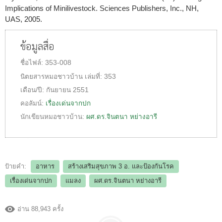
Implications of Minilivestock. Sciences Publishers, Inc., NH,
UAS, 2005.
ข้อมูลสื่อ
ชื่อไฟล์:
353-008
นิตยสารหมอชาวบ้าน
เล่มที่:
353
เดือน/ปี:
กันยายน 2551
คอลัมน์:
เรื่องเด่นจากปก
นักเขียนหมอชาวบ้าน:
ผศ.ดร.จินตนา หย่างอารี
ป้ายคำ:
อาหาร
สร้างเสริมสุขภาพ 3 อ.​ และป้องกันโรค
เรื่องเด่นจากปก
แมลง
ผศ.ดร.จินตนา หย่างอารี
อ่าน 88,943 ครั้ง