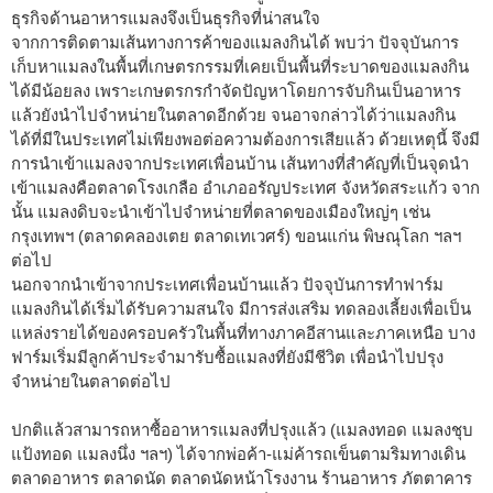
ธุรกิจด้านอาหารแมลงจึงเป็นธุรกิจที่น่าสนใจ
จากการติดตามเส้นทางการค้าของแมลงกินได้ พบว่า ปัจจุบันการ
เก็บหาแมลงในพื้นที่เกษตรกรรมที่เคยเป็นพื้นที่ระบาดของแมลงกิน
ได้มีน้อยลง เพราะเกษตรกรกำจัดปัญหาโดยการจับกินเป็นอาหาร
แล้วยังนำไปจำหน่ายในตลาดอีกด้วย จนอาจกล่าวได้ว่าแมลงกิน
ได้ที่มีในประเทศไม่เพียงพอต่อความต้องการเสียแล้ว ด้วยเหตุนี้ จึงมี
การนำเข้าแมลงจากประเทศเพื่อนบ้าน เส้นทางที่สำคัญที่เป็นจุดนำ
เข้าแมลงคือตลาดโรงเกลือ อำเภออรัญประเทศ จังหวัดสระแก้ว จาก
นั้น แมลงดิบจะนำเข้าไปจำหน่ายที่ตลาดของเมืองใหญ่ๆ เช่น
กรุงเทพฯ (ตลาดคลองเตย ตลาดเทเวศร์) ขอนแก่น พิษณุโลก ฯลฯ
ต่อไป
นอกจากนำเข้าจากประเทศเพื่อนบ้านแล้ว ปัจจุบันการทำฟาร์ม
แมลงกินได้เริ่มได้รับความสนใจ มีการส่งเสริม ทดลองเลี้ยงเพื่อเป็น
แหล่งรายได้ของครอบครัวในพื้นที่ทางภาคอีสานและภาคเหนือ บาง
ฟาร์มเริ่มมีลูกค้าประจำมารับซื้อแมลงที่ยังมีชีวิต เพื่อนำไปปรุง
จำหน่ายในตลาดต่อไป
ปกติแล้วสามารถหาซื้ออาหารแมลงที่ปรุงแล้ว (แมลงทอด แมลงชุบ
แป้งทอด แมลงนึ่ง ฯลฯ) ได้จากพ่อค้า-แม่ค้ารถเข็นตามริมทางเดิน
ตลาดอาหาร ตลาดนัด ตลาดนัดหน้าโรงงาน ร้านอาหาร ภัตตาคาร