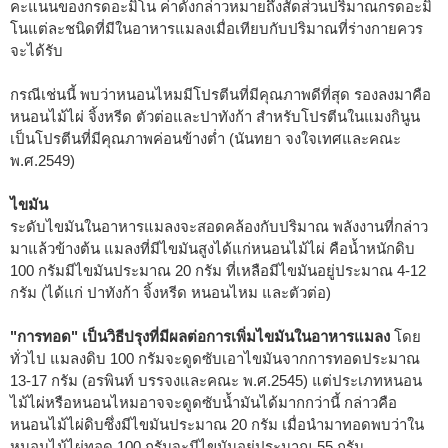
คะแนนของกรดอะมิโน ค่าดังกล่าวหมายถึงสัดส่วนปริมาณกรดอะมิ
โนแต่ละชนิดที่มีในอาหารแมลงเมื่อเทียบกับปริมาณที่ร่างกายควร
จะได้รับ
กรณีเช่นนี้ พบว่าหนอนไหมมีโปรตีนที่มีคุณภาพดีที่สุด รองลงมาคือ
หนอนไม้ไผ่ จิ้งหรีด ตัวต่อและปาทังก้า สำหรับโปรตีนในแมงกินูน
เป็นโปรตีนที่มีคุณภาพค่อนข้างต่ำ (นันทยา จงใจเทศและคณะ
พ.ศ.2549)
ไขมัน
ระดับไขมันในอาหารแมลงจะสอดคล้องกับปริมาณ พลังงานที่กล่าว
มาแล้วข้างต้น แมลงที่มีไขมันสูงได้แก่หนอนไม้ไผ่ คือน้ำหนักดิบ
100 กรัมมีไขมันประมาณ 20 กรัม ที่เหลือมีไขมันอยู่ประมาณ 4-12
กรัม (ได้แก่ ปาทังก้า จิ้งหรีด หนอนไหม และตัวต่อ)
"การทอด" เป็นวิธีปรุงที่มีผลต่อการเพิ่มไขมันในอาหารแมลง
โดย
ทั่วไป แมลงดิบ 100 กรัมจะดูดซับเอาไขมันจากการทอดประมาณ
13-17 กรัม (อรพินท์ บรรจงและคณะ พ.ศ.2545) แต่ประเภทหนอน
ไม้ไผ่หรือหนอนไหมอาจจะดูดซับน้ำมันได้มากกว่านี้ กล่าวคือ
หนอนไม้ไผ่ดิบซึ่งมีไขมันประมาณ 20 กรัม เมื่อนำมาทอดพบว่าใน
หนอนไม้ไผ่ทอด 100 กรัมจะมีไขมันอยู่ประมาณ 55 กรัม