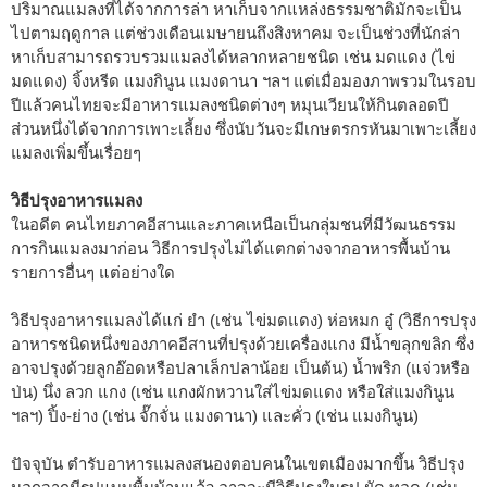
ปริมาณแมลงที่ได้จากการล่า หาเก็บจากแหล่งธรรมชาติมักจะเป็น
ไปตามฤดูกาล แต่ช่วงเดือนเมษายนถึงสิงหาคม จะเป็นช่วงที่นักล่า
หาเก็บสามารถรวบรวมแมลงได้หลากหลายชนิด เช่น มดแดง (ไข่
มดแดง) จิ้งหรีด แมงกินูน แมงดานา ฯลฯ แต่เมื่อมองภาพรวมในรอบ
ปีแล้วคนไทยจะมีอาหารแมลงชนิดต่างๆ หมุนเวียนให้กินตลอดปี
ส่วนหนึ่งได้จากการเพาะเลี้ยง ซึ่งนับวันจะมีเกษตรกรหันมาเพาะเลี้ยง
แมลงเพิ่มขึ้นเรื่อยๆ
วิธีปรุงอาหารแมลง
ในอดีต คนไทยภาคอีสานและภาคเหนือเป็นกลุ่มชนที่มีวัฒนธรรม
การกินแมลงมาก่อน วิธีการปรุงไม่ได้แตกต่างจากอาหารพื้นบ้าน
รายการอื่นๆ แต่อย่างใด
วิธีปรุงอาหารแมลงได้แก่ ยำ (เช่น ไข่มดแดง) ห่อหมก อู๋ (วิธีการปรุง
อาหารชนิดหนึ่งของภาคอีสานที่ปรุงด้วยเครื่องแกง มีน้ำขลุกขลิก ซึ่ง
อาจปรุงด้วยลูกอ๊อดหรือปลาเล็กปลาน้อย เป็นต้น) น้ำพริก (แจ่วหรือ
ป่น) นึ่ง ลวก แกง (เช่น แกงผักหวานใส่ไข่มดแดง หรือใส่แมงกินูน
ฯลฯ) ปิ้ง-ย่าง (เช่น จั๊กจั่น แมงดานา) และคั่ว (เช่น แมงกินูน)
ปัจจุบัน ตำรับอาหารแมลงสนองตอบคนในเขตเมืองมากขึ้น วิธีปรุง