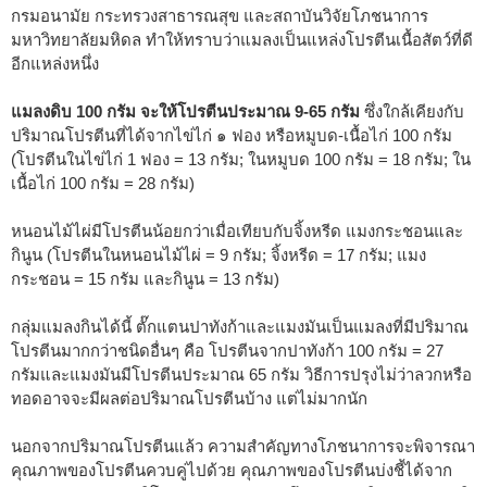
กรมอนามัย กระทรวงสาธารณสุข และสถาบันวิจัยโภชนาการ
มหาวิทยาลัยมหิดล ทำให้ทราบว่าแมลงเป็นแหล่งโปรตีนเนื้อสัตว์ที่ดี
อีกแหล่งหนึ่ง
แมลงดิบ 100 กรัม จะให้โปรตีนประมาณ 9-65 กรัม
ซึ่งใกล้เคียงกับ
ปริมาณโปรตีนที่ได้จากไข่ไก่ ๑ ฟอง หรือหมูบด-เนื้อไก่ 100 กรัม
(โปรตีนในไข่ไก่ 1 ฟอง = 13 กรัม; ในหมูบด 100 กรัม = 18 กรัม; ใน
เนื้อไก่ 100 กรัม = 28 กรัม)
หนอนไม้ไผ่มีโปรตีนน้อยกว่าเมื่อเทียบกับจิ้งหรีด แมงกระชอนและ
กินูน (โปรตีนในหนอนไม้ไผ่ = 9 กรัม; จิ้งหรีด = 17 กรัม; แมง
กระชอน = 15 กรัม และกินูน = 13 กรัม)
กลุ่มแมลงกินได้นี้ ตั๊กแตนปาทังก้าและแมงมันเป็นแมลงที่มีปริมาณ
โปรตีนมากกว่าชนิดอื่นๆ คือ โปรตีนจากปาทังก้า 100 กรัม = 27
กรัมและแมงมันมีโปรตีนประมาณ 65 กรัม วิธีการปรุงไม่ว่าลวกหรือ
ทอดอาจจะมีผลต่อปริมาณโปรตีนบ้าง แต่ไม่มากนัก
นอกจากปริมาณโปรตีนแล้ว ความสำคัญทางโภชนาการจะพิจารณา
คุณภาพของโปรตีนควบคู่ไปด้วย คุณภาพของโปรตีนบ่งชี้ได้จาก