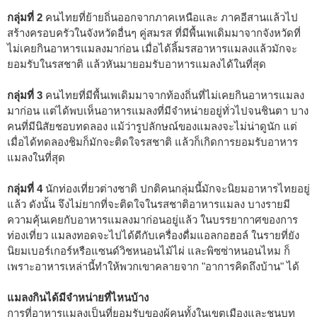
กลุ่มที่ 2
คนไทยที่ย้ายถิ่นออกจากภาคเหนือและ ภาคอีสานแล้วไป
สร้างครอบครัวในจังหวัดอื่นๆ คู่สมรส ที่มีพื้นเพเดิมมาจากจังหวัดที่
ไม่เคยกินอาหารแมลงมาก่อน เมื่อได้ลิ้มรสอาหารแมลงแล้วมักจะ
ยอมรับในรสชาติ แล้วหันมายอมรับอาหารแมลงได้ในที่สุด
กลุ่มที่ 3
คนไทยที่มีพื้นเพเดิมมาจากท้องถิ่นที่ไม่เคยกินอาหารแมลง
มาก่อน แต่ได้พบเห็นอาหารแมลงที่มีจำหน่ายอยู่ทั่วไปจนชินตา บาง
คนที่มีนิสัยชอบทดลอง แม้ว่ารูปลักษณ์ของแมลงจะไม่น่าดูนัก แต่
เมื่อได้ทดลองชิมก็มักจะติดใจรสชาติ แล้วก็เกิดการยอมรับอาหาร
แมลงในที่สุด
กลุ่มที่ 4
นักท่องเที่ยวต่างชาติ ปกติคนกลุ่มนี้มักจะนิยมอาหารไทยอยู่
แล้ว ดังนั้น จึงไม่ยากที่จะติดใจในรสชาติอาหารแมลง บางรายมี
ความคุ้นเคยกับอาหารแมลงมาก่อนอยู่แล้ว ในบรรยากาศของการ
ท่องเที่ยว แมลงทอดจะไปได้ดีกับเครื่องดื่มแอลกอฮอล์ ในรายที่ยัง
นิยมเบอร์เกอร์หรือแซนด์วิชหนอนไม้ไผ่ และพิซซ่าหนอนไหม ก็
เพราะอาหารเหล่านี้ทำให้พวกเขาคลายจาก "อาการคิดถึงบ้าน" ได้
แมลงกินได้มีจำหน่ายที่ไหนบ้าง
การที่อาหารแมลงเป็นที่ยอมรับของผู้คนทั้งในเขตเมืองและชนบท