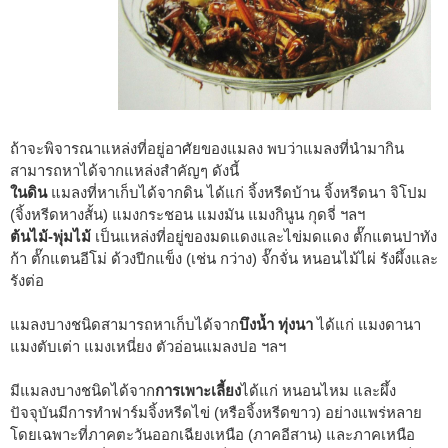
ถ้าจะพิจารณาแหล่งที่อยู่อาศัยของแมลง พบว่าแมลงที่นำมากิน
สามารถหาได้จากแหล่งสำคัญๆ ดังนี้
ในดิน
แมลงที่หาเก็บได้จากดิน ได้แก่ จิ้งหรีดบ้าน จิ้งหรีดนา จิโปม
(จิ้งหรีดหางสั้น) แมงกระชอน แมงมัน แมงกินูน กุดจี่ ฯลฯ
ต้นไม้-พุ่มไม้
เป็นแหล่งที่อยู่ของมดแดงและไข่มดแดง ตั๊กแตนปาทัง
ก้า ตั๊กแตนอีโม่ ด้วงปีกแข็ง (เช่น กว่าง) จั๊กจั่น หนอนไม้ไผ่ รังผึ้งและ
รังต่อ
แมลงบางชนิดสามารถหาเก็บได้จาก
บึงน้ำ ทุ่งนา
ได้แก่ แมงดานา
แมงตับเต่า แมงเหนี่ยง ตัวอ่อนแมลงปอ ฯลฯ
มีแมลงบางชนิดได้จาก
การเพาะเลี้ยง
ได้แก่ หนอนไหม และผึ้ง
ปัจจุบันมีการทำฟาร์มจิ้งหรีดไข่ (หรือจิ้งหรีดขาว) อย่างแพร่หลาย
โดยเฉพาะที่ภาคตะวันออกเฉียงเหนือ (ภาคอีสาน) และภาคเหนือ