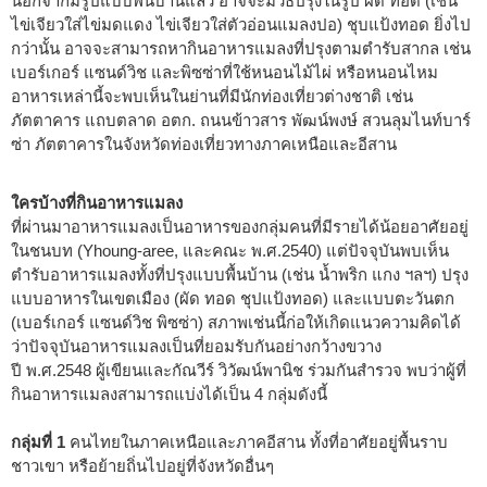
นอกจากมีรูปแบบพื้นบ้านแล้ว อาจจะมีวิธีปรุงในรูป ผัด ทอด (เช่น
ไข่เจียวใส่ไข่มดแดง ไข่เจียวใส่ตัวอ่อนแมลงปอ) ชุบแป้งทอด ยิ่งไป
กว่านั้น อาจจะสามารถหากินอาหารแมลงที่ปรุงตามตำรับสากล เช่น
เบอร์เกอร์ แซนด์วิช และพิซซ่าที่ใช้หนอนไม้ไผ่ หรือหนอนไหม
อาหารเหล่านี้จะพบเห็นในย่านที่มีนักท่องเที่ยวต่างชาติ เช่น
ภัตตาคาร แถบตลาด อตก. ถนนข้าวสาร พัฒน์พงษ์ สวนลุมไนท์บาร์
ซ่า ภัตตาคารในจังหวัดท่องเที่ยวทางภาคเหนือและอีสาน
ใครบ้างที่กินอาหารแมลง
ที่ผ่านมาอาหารแมลงเป็นอาหารของกลุ่มคนที่มีรายได้น้อยอาศัยอยู่
ในชนบท (Yhoung-aree, และคณะ พ.ศ.2540) แต่ปัจจุบันพบเห็น
ตำรับอาหารแมลงทั้งที่ปรุงแบบพื้นบ้าน (เช่น น้ำพริก แกง ฯลฯ) ปรุง
แบบอาหารในเขตเมือง (ผัด ทอด ชุปแป้งทอด) และแบบตะวันตก
(เบอร์เกอร์ แซนด์วิช พิซซ่า) สภาพเช่นนี้ก่อให้เกิดแนวความคิดได้
ว่าปัจจุบันอาหารแมลงเป็นที่ยอมรับกันอย่างกว้างขวาง
ปี พ.ศ.2548 ผู้เขียนและกัณวีร์ วิวัฒน์พานิช ร่วมกันสำรวจ พบว่าผู้ที่
กินอาหารแมลงสามารถแบ่งได้เป็น 4 กลุ่มดังนี้
กลุ่มที่ 1
คนไทยในภาคเหนือและภาคอีสาน ทั้งที่อาศัยอยู่พื้นราบ
ชาวเขา หรือย้ายถิ่นไปอยู่ที่จังหวัดอื่นๆ