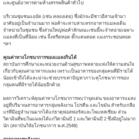
และศูนย์อาหารตามห้างสรรพสินค้าทั่วไป
บริเวณชุมชนแออัด (เช่น คลองเตย) ซึ่งมักจะมีชาวอีสานเข้ามา
อาศัยอยู่เป็นจำนวนมาก พ่อค้าจะหาบสาแหรกอาหารแมลงเดิน
จำหน่ายในชุมชน ซึ่งส่วนใหญ่พ่อค้าลักษณะเช่นนี้จะจำหน่ายเฉพาะ
แมลงที่เป็นที่นิยม เช่น จิ้งหรีดทอด ตั๊กแตนทอด แมงกระชอนทอด
ฯลฯ
คุณค่าทางโภชนาการของแมลงกินได้
สถาบันการศึกษาและหน่วยงานด้านสุขภาพหลายแห่งให้ความสนใจ
เกี่ยวกับคุณค่าอาหารแมลง เพราะเป็นอาหารของกลุ่มคนที่มีรายได้
น้อยเข้าถึงได้และน่าจะช่วยบรรเทาปัญหาภาวะทุโภชนาการของ
กลุ่มคนที่มีรายได้น้อยอีกด้วย
ผลการวิเคราะห์คุณค่าทางโภชนาการพบว่าจุดเด่น ของอาหารแมลง
อยู่ที่ปริมาณสารอาหารกลุ่มพลังงาน โปรตีน และไขมัน สำหรับเกลือ
แร่ที่มีอยู่จำนวนมากได้แก่ธาตุฟอสฟอรัสและโพแทสเซียม ส่วน
วิตามินที่พบในแมลงได้แก่วิตามินบี 1 และวิตามินบี 2 ซึ่งมีอยู่ไม่มาก
นัก (สถาบันวิจัยโภชนาการ พ.ศ.2548)