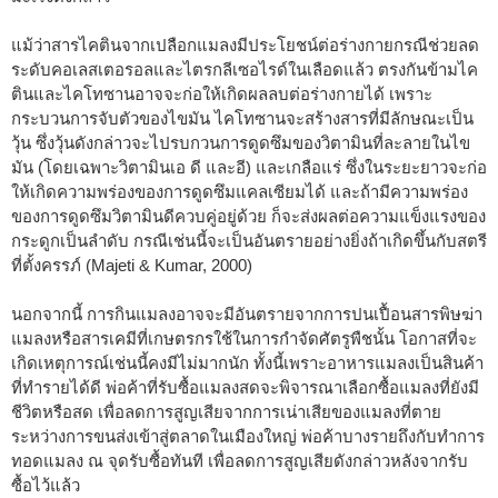
แม้ว่าสารไคตินจากเปลือกแมลงมีประโยชน์ต่อร่างกายกรณีช่วยลด
ระดับคอเลสเตอรอลและไตรกลีเซอไรด์ในเลือดแล้ว ตรงกันข้ามไค
ตินและไคโทซานอาจจะก่อให้เกิดผลลบต่อร่างกายได้ เพราะ
กระบวนการจับตัวของไขมัน ไคโทซานจะสร้างสารที่มีลักษณะเป็น
วุ้น ซึ่งวุ้นดังกล่าวจะไปรบกวนการดูดซึมของวิตามินที่ละลายในไข
มัน (โดยเฉพาะวิตามินเอ ดี และอี) และเกลือแร่ ซึ่งในระยะยาวจะก่อ
ให้เกิดความพร่องของการดูดซึมแคลเซียมได้ และถ้ามีความพร่อง
ของการดูดซึมวิตามินดีควบคู่อยู่ด้วย ก็จะส่งผลต่อความแข็งแรงของ
กระดูกเป็นลำดับ กรณีเช่นนี้จะเป็นอันตรายอย่างยิ่งถ้าเกิดขึ้นกับสตรี
ที่ตั้งครรภ์ (Majeti & Kumar, 2000)
นอกจากนี้ การกินแมลงอาจจะมีอันตรายจากการปนเปื้อนสารพิษฆ่า
แมลงหรือสารเคมีที่เกษตรกรใช้ในการกำจัดศัตรูพืชนั้น โอกาสที่จะ
เกิดเหตุการณ์เช่นนี้คงมีไม่มากนัก ทั้งนี้เพราะอาหารแมลงเป็นสินค้า
ที่ทำรายได้ดี พ่อค้าที่รับซื้อแมลงสดจะพิจารณาเลือกซื้อแมลงที่ยังมี
ชีวิตหรือสด เพื่อลดการสูญเสียจากการเน่าเสียของแมลงที่ตาย
ระหว่างการขนส่งเข้าสู่ตลาดในเมืองใหญ่ พ่อค้าบางรายถึงกับทำการ
ทอดแมลง ณ จุดรับซื้อทันที เพื่อลดการสูญเสียดังกล่าวหลังจากรับ
ซื้อไว้แล้ว