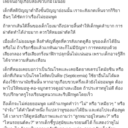
เลยจนอายุเกือบสองขวบก็มีไม่น้อย
เด็กที่สติปัญญาต่ำถึงขั้นปัญญาอ่อนนั้น เราจะสังเกตเห็นจากกิริยา
อื่นๆ ได้ชัดกว่าเรื่องไม่ยอมพูด
ถ้าหากเส้นใต้ลิ้นของเด็กโยงมาถึงปลายลิ้นทำให้เด็กพูดลำบาก การ
ผ่าตัดทำได้ง่ายมาก ควรให้หมอผ่าตัดให้
เมื่อเด็กไม่ยอมพูด สิ่งสำคัญที่สุดที่ควรสังเกตดูคือ หูของเด็กได้ยิน
หรือไม่ ถ้าเรียกชื่อแล้วแกหันมาละก็ไม่มีปัญหา การทดสอบด้วย
เสียงกลอง หรือเสียงกริ่งนาฬิกาปลุกนั้นไม่แน่นอน เพราะเด็กอาจรู้สึก
ได้จากความสั่นสะเทือน
เด็กที่หมอเคยบอกว่าเป็นวัณโรคและเคยฉีดยาสเตรปโตมัยซิน หรือ
เด็กที่เกิดมาเป็นโรคโลหิตเป็นพิษ (Septicemia) ใช้ยาอื่นไม่ได้ผล
ต้องใช้กานามัยซินนั้น หากอายุเกือบขวบครึ่งแล้วยังไม่ยอมพูด ต้อง
พาไปให้หมอหู-คอ-จมูกตรวจดูอย่างละเอียด ถ้าประสาทหูไม่ดี ต้อง
รับปรึกษาครูโรงเรียนหูหนวกและรีบฝึกพูดโดยเร็ว
ถึงเด็กจะไม่ค่อยยอมพูด แต่ถ้าแกพูดคำว่า “ไม่” หรือ “เหมียวๆ ” หรือ
“จ๋าจ้ะ” ได้คำใดคำหนึ่ง ก็แปลว่าหูของแกได้ยิน และต่อไปจะต้องพูด
ได้ เวลาเราให้ดูหนังสือภาพและถามว่า “ลูกหมาอยู่ไหนคะ?” หรือ
“ไหนรถยนต์คะ?” หากเด็กชี้รูปสุนัขและรถยนต์ได้ ก็แสดงว่าหูไม่