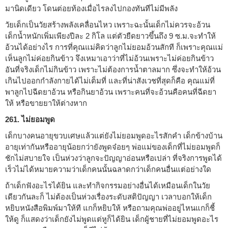
มานิดเดียว โดนต่อยท้องเมื่อไรลงไปกองทันทีไม่มีพลัง
วัยเด็กเป็นวัยสร้างพลังเคลื่อนไหว เพราะฉะนั้นเด็กไม่ควรจะอ้วน
เด็กน้ำหนักเพิ่มเพียงปีละ 2 กิโล แต่ตัวยืดยาวขึ้นถึง 9 ซ.ม.จะทำให้
อ้วนได้อย่างไร การที่คุณแม่คิดว่าลูกไม่ยอมอ้วนสักที ก็เพราะคุณแม่
เห็นลูกไม่ค่อยกินข้าว จึงเหมาเอาว่าที่ไม่อ้วนเพราะไม่ค่อยกินข้าว
อันที่จริงเด็กไม่กินข้าว เพราะไม่ต้องการน้ำตาลมาก ซึ่งจะทำให้อ้วน
เกินไปออกกำลังกายได้ไม่เต็มที่ และที่น่าสังเวชที่สุดก็คือ คุณแม่ที่
พาลูกไปฉีดยาอ้วน หรือกินยาอ้วน เพราะคนที่จะอ้วนคือคนที่ฉีดยา
ให้ หรือขายยาให้ต่างหาก
261. ไม่ยอมพูด
เด็กบางคนอายุขวบเศษแล้วแต่ยังไม่ยอมพูดอะไรสักคำ เด็กข้างบ้าน
อายุเท่ากันหรืออายุน้อยกว่ายังพูดจ๋อยๆ พ่อแม่ของเด็กที่ไม่ยอมพูดก็
ชักไม่สบายใจ เป็นห่วงว่าลูกจะปัญญาอ่อนหรือเปล่า ที่จริงการพูดได้
เร็วไม่ได้หมายความว่าเด็กคนนั้นฉลาดกว่าเด็กคนอื่นแต่อย่างใด
ถ้าเด็กฟังอะไรได้ยิน และทำกิจกรรมอย่างอื่นได้เหมือนเด็กในวัย
เดียวกันละก็ ไม่ต้องเป็นห่วงเรื่องระดับสติปัญญา เวลาบอกให้เด็ก
หยิบหนังสือพิมพ์มาให้ที แกก็หยิบให้ หรือถามคุณพ่ออยู่ไหนแกก็ชี้
ให้ดู ก็แสดงว่าเด็กยังไม่พูดแต่หูก็ได้ยิน เด็กผู้ชายที่ไม่ยอมพูดอะไร