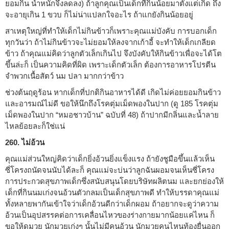
ยอมกิน น้ำหนักจึงลดลง) ถ้าลูกคุณเป็นเด็กที่กินน้อยมาตั้งแต่เกิด ถึง
จะอายุเกิน 1 ขวบ ก็ไม่น่าแปลกใจอะไร ถ้าแกยังกินน้อยอยู่
สาเหตุใหญ่ที่ทำให้เด็กไม่กินข้าวก็เพราะคุณแม่บังคับ การบอกเด็ก
ทุกวันว่า ถ้าไม่กินข้าวจะไม่ยอมให้ลงจากเก้าอี้ จะทำให้เด็กเกลียด
ข้าว ถ้าคุณแม่คิดว่าลูกตัวเล็กเกินไป จึงบังคับให้กินข้าวเพื่อจะได้โต
ขึ้นล่ะก็ เป็นความคิดที่ผิด เพราะเด็กตัวเล็ก ต้องการอาหารโปรตีน
จำพวกเนื้อสัตว์ นม ปลา มากกว่าข้าว
ช่วงต้นฤดูร้อน หากเด็กที่ปกติกินอาหารได้ดี เกิดไม่ค่อยยอมกินข้าว
และอารมณ์ไม่ดี ขอให้นึกถึงโรคตุ่มเม็ดพองในปาก (ดู 185 โรคตุ่ม
เม็ดพองในปาก “หมอชาวบ้าน” ฉบับที่ 48) ถ้าปากมีกลิ่นและน้ำลาย
ไหลย้อยละก็ใช่แน่
260. ไม่อ้วน
คุณแม่ส่วนใหญ่คิดว่าเด็กยิ่งอ้วนยิ่งแข็งแรง ถ้ายังชูมือขึ้นแล้วเห็น
ซี่โครงถนัดจนนับได้ละก็ คุณแม่จะบ่นว่าลูกฉันผอมจนเห็นซี่โครง
การประกวดสุขภาพเด็กซึ่งสนับสนุนโดยบริษัทผลิตนม และยกย่องให้
เด็กที่กินนมเก่งจนอ้วนตัวกลมเป็นเด็กสุขภาพดี ทำให้บรรดาคุณแม่
ทั้งหลายพากันเข้าใจว่าเด็กอ้วนดีกว่าเด็กผอม ถ้าอยากจะดูว่าความ
อ้วนเป็นอุปสรรคต่อการเคลื่อนไหวของร่างกายมากน้อยแค่ไหน ก็
ขอให้ดูมวย นักมวยเก่งๆ นั้นไม่มีคนอ้วน นักมวยคนไหนท้องยื่นออก