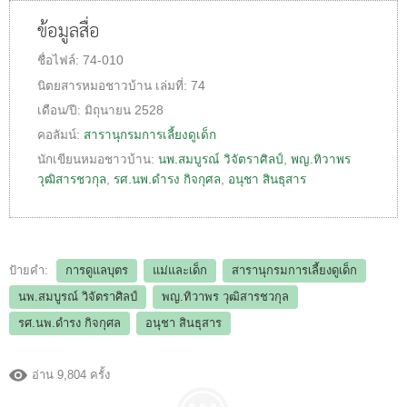
ข้อมูลสื่อ
ชื่อไฟล์:
74-010
นิตยสารหมอชาวบ้าน
เล่มที่:
74
เดือน/ปี:
มิถุนายน 2528
คอลัมน์:
สารานุกรมการเลี้ยงดูเด็ก
นักเขียนหมอชาวบ้าน:
นพ.สมบูรณ์ วิจัตราศิลป์
,
พญ.ทิวาพร
วุฒิสารชวกุล
,
รศ.นพ.ดำรง กิจกุศล
,
อนุชา สินธุสาร
ป้ายคำ:
การดูแลบุตร
แม่และเด็ก
สารานุกรมการเลี้ยงดูเด็ก
นพ.สมบูรณ์ วิจัตราศิลป์
พญ.ทิวาพร วุฒิสารชวกุล
รศ.นพ.ดำรง กิจกุศล
อนุชา สินธุสาร
อ่าน 9,804 ครั้ง