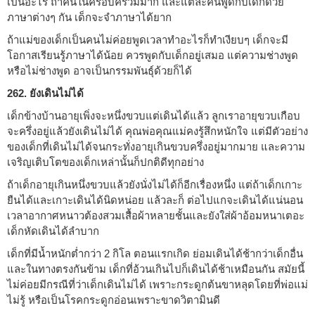
เป็นอะไร ถ้าคนในครอบครัวมีมาก และแต่ละคนพูดกับเด็กด้วย
ภาษาต่างๆ กัน เด็กจะจำภาษาได้ยาก
ถ้าแม่ของเด็กเป็นคนไม่ค่อยพูดเวลาทำอะไรก็ทำเงียบๆ เด็กจะมี
โอกาสเรียนรู้ภาษาได้น้อย ควรพูดกับเด็กอยู่เสมอ แต่ความช่างพูด
หรือไม่ช่างพูด อาจเป็นกรรมพันธุ์ด้วยก็ได้
262. ยังเดินไม่ได้
เด็กข้างบ้านอายุเพิ่งจะหนึ่งขวบแต่เดินได้แล้ว ลูกเราอายุขวบเกือบ
จะครึ่งอยู่แล้วยังเดินไม่ได้ คุณพ่อคุณแม่คงรู้สึกหนักใจ แต่มีตัวอย่าง
ของเด็กที่เดินไม่ได้จนกระทั่งอายุเกินขวบครึ่งอยู่มากมาย และความ
เจริญเติบโตของเด็กเหล่านั้นก็ปกติดีทุกอย่าง
ถ้าเด็กอายุเกินหนึ่งขวบแล้วยังนั่งไม่ได้ก็อีกเรื่องหนึ่ง แต่ถ้าเด็กเกาะ
ยืนได้และเกาะเดินได้นิดหน่อย แล้วละก็ ต่อไปแกจะเดินได้แน่นอน
เวลาอากาศหนาวต้องสวมเสื้อผ้าหลายชั้นและยังใส่ผ้าอ้อมหนาเตอะ
เด็กหัดเดินได้ลำบาก
เด็กที่มีน้ำหนักต่ำกว่า 2 กิโล ตอนแรกเกิด ย่อมเดินได้ช้ากว่าเด็กอื่น
และในทางตรงกันข้าม เด็กที่อ้วนเกินไปก็เดินได้ช้าเหมือนกัน สมัยนี้
ไม่ค่อยมีกรณีที่ว่าเด็กเดินไม่ได้ เพราะกระดูกต้นขาหลุดโดยที่พ่อแม่
ไม่รู้ หรือเป็นโรคกระดูกอ่อนเพราะขาดวิตามินดี