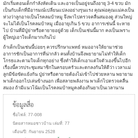
มักเริ่มตอนเด็กกำลังหัดเดิน และอาจเป็นอยู่จนถึงอายุ 3-4 ขวบ มัก
เป็นกับเด็กที่มีอารมณ์เปลี่ยนแปลงอย่างรุนแรง คุณพ่อคุณแม่คงเป็น
ห่วงว่าลูกอาจเป็นโรคลมบ้าหมู จึงพาไปตรวจคลื่นสมองดู ส่วนใหญ่
จะไม่ได้เป็นโรคลมบ้าหมู เมื่ออายุเกิน 5 ขวบ อาการเช่นนี้ จะหาย
ไป บ้านที่มีปู่ย่าหรือตายายอยู่ด้วย เด็กเป็นเช่นนี้มาก คงเป็นเพราะ
ผู้ใหญ่เอาใจเด็กมากเกินไป
ถ้าเด็กเป็นเช่นนี้บ่อยๆ ควรปรึกษาแพทย์ หมออาจให้ยามาช่วย
อาการชักเป็นอาการที่น่ากลัว คนทั้งบ้านจึงพยายามไม่ทำให้เด็ก
โกรธและตามใจเด็กทุกอย่าง ซึ่งทำให้เด็กเอาแต่ใจตัวเองขึ้นไปอีก
เรื่องนี้ควรประชุมสมาชิกในครอบครัวและตกลงกันให้ดีว่า เวลาแม่
ลูกมีข้อขัดแย้งกัน ปู่ย่าหรือตายายต้องไม่เข้าไปช่วยหลาน พยายาม
พาเด็กออกไปเล่นข้างนอก เพื่อสลายพลังงาน พาเด็กไปตรวจคลื่น
สมอง ถ้ามีแนวโน้มเป็นโรคลมบ้าหมูคงต้องกินยาเป็นเวลานาน
ข้อมูลสื่อ
ชื่อไฟล์:
77-008
นิตยสารหมอชาวบ้าน
เล่มที่:
77
เดือน/ปี:
กันยายน 2528