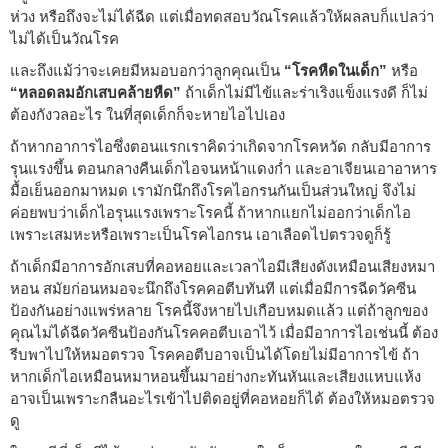
ห่วง หรือถึงจะไม่ได้ฉีด แต่เมื่อทดสอบวัณโรคแล้วให้ผลลบก็แปลว่า
ไม่ได้เป็นวัณโรค
และถึงแม้ว่าจะเคยมีหมอบอกว่าลูกคุณเป็น
“โรคหืดในเด็ก”
หรือ
“หลอดลมอักเสบคล้ายหืด”
ถ้าเด็กไม่มีไข้และร่าเริงแข็งแรงดี ก็ไม่
ต้องกังวลอะไร ในที่สุดเด็กก็จะหายไอไปเอง
ถ้าหากอาการไอซึ่งตอนแรกเราคิดว่าเกิดจากโรคหวัด กลับมีอาการ
รุนแรงขึ้น ตอนกลางคืนเด็กไอจนหน้าแดงก่ำ และอาเจียนเอาอาหาร
มื้อเย็นออกมาหมด เรามักนึกถึงโรคไอกรนกันเป็นส่วนใหญ่ จึงไม่
ค่อยพบว่าเด็กไอรุนแรงเพราะโรคนี้ ถ้าหากแยกไม่ออกว่าเด็กไอ
เพราะเสมหะหรือเพราะเป็นโรคไอกรน เอาเลือดไปตรวจดูก็รู้
ถ้าเด็กมีอาการอักเสบที่คอหอยและเวลาไอมีเสียงดังเหมือนเสียงหมา
หอน สมัยก่อนหมอจะนึกถึงโรคคอตีบทันที แต่เมื่อมีการฉีดวัคซีน
ป้องกันอย่างแพร่หลาย โรคนี้จึงหายไปเกือบหมดแล้ว แต่ถ้าลูกของ
คุณไม่ได้ฉีดวัคซีนป้องกันโรคคอตีบเอาไว้ เมื่อมีอาการไอเช่นนี้ ต้อง
รีบพาไปให้หมอตรวจ โรคคอตีบอาจเป็นได้โดยไม่มีอาการไข้ ถ้า
หากเด็กไอเหมือนหมาหอนขึ้นมาอย่างกะทันหันและเสียงแหบแห้ง
อาจเป็นเพราะกลืนอะไรเข้าไปติดอยู่ที่คอหอยก็ได้ ต้องให้หมอตรวจ
ดู