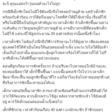
ละก็ คุณแม่คงว้าวุ่นจนทำอะไรไม่ถูก
กรณีที่เด็กชักโดยไม่มีไข้ต้องนึกถึงโรคลมบ้าหมูด้วย แต่ถ้าเด็กชัก
พร้อมกับตัวร้อน เราก็คิดถึงเฉพาะโรคที่ทำให้มีไข้เท่านั้น เรื่องมีไข้
หรือไม่มีนี้จึงเป็นปัญหาสำคัญมากเวลาเด็กชัก ถ้าเด็กชักขึ้นมาอย่าง
กะทันหัน เราวัดอุณหภูมิร่างกายดูด้วย อาจมีบางกรณีที่ตอนชักเด็ก
ไม่มีไข้ แต่จะมีไข้สูงประมาณ 39 องศาหลังจากนั้นหนึ่งชั่วโมง
เวลาเด็กชัก ไม่ต้องไปนึกถึงวิธีการรักษาอะไรให้ยุ่งยาก เพียงแค่คอย
ดูแลลดไข้ให้หัวเย็นโดยให้นอนหมอนน้ำแข็ง และระวังไม่ให้มือเท้า
เย็นเกินไปเท่านั้น คุณแม่จะอุ้มลูกไปพลางร้องไห้ไปพลางก็ได้ ไม่กี่
นาทีเด็กจะได้สติขึ้นมาอย่างแน่นอน
ตอนที่ลูกเกิดอาการชักครั้งแรก ถ้าแม่รีบพาไปหาหมอใกล้บ้านและ
พบหมอฉีดยาให้ เด็กก็ฟื้นขึ้นมา แบบนี้แม่คงเข้าใจไปว่าเวลาเด็ก
ฉีดยาจึงจะฟื้น พอลูกชักขึ้นมาทีไร แม่ก็พาวิ่งแจ้นไปหาหมอทุกที แต่
ที่จริงอาการชักนี้จะหายเองได้แน่
เด็กบางคนกัดลิ้นเวลาชัก ควรเอาด้ามช้อนหรือด้ามแปรงสีฟันผ้าใส่
ปากให้กัดแทน หากเด็กเพราะไข้สูง หลังจากหายชักแล้ว ไข้ยังคงมี
อยู่ ควรให้เด็กนอนหมอนน้ำแข็งต่อไป
เด็กที่ชักง่าย เวลาตัวร้อนเกือบ 40 องศา แกมักจะชัก ถ้าชักบ่อยๆ