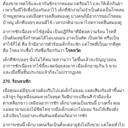
ต้องขายาลดไข้และยากันชักจากหมอมาเตรียมไว้ และให้เด็กกินยา
เวลาเริ่มมีไข้เพื่อป้องกันเอาไว้ เด็กที่ชักง่ายไม่จำเป็นต้องเป็นโรคลม
บ้าหมูทุกคน แต่เมื่อตรวจคลื่นสมองดู บางคนก็มีอาการของโรคลม
บ้าหมู เด็กที่บ่อยๆ ตอนมีไข้ เวลาปกติน่าจะพาไปตรวจคลื่นสมองดู
อาการชักเนื่องจากไข้สูงนั้น เป็นปฏิกิริยาที่มีต่อความร้อน โรคที่
เป็นต้นเหตุจึงกำหนดได้ไม่แน่นอน อาจเป็นหัด เป็นหวัด หรือเป็น
ส่าไข้ก็ได้ คือ ถ้ามีอาการตัวร้อนเด็กก็จะชัก แต่โรคที่เป็นมากที่สุด
คือ โรคจากเชื้อไวรัสซึ่งเรียกกันว่า
โรคหวัด
เด็กที่ชักบ่อยๆ นั้นไม่ได้หมายความว่า โตขึ้นแล้วจะปัญญาอ่อน
อาการชักเนื่องจากไข้นี้จะลดน้อยลงมาก เมื่อเด็กอายุเกิน 5 ขวบ
และเมื่อขึ้นชั้นประถมแล้วก็จะไม่ปรากฏเลย
270. ร้อนจนชัก
เมื่อคุณแม่มีธุระด่วนต้องรีบไปแต่เด็กไม่ยอม แผดเสียงร้องจ้าขึ้นมา
แล้วจู่ๆ ก็ดูเหมือนลมหายใจหยุด ริมฝีปากเปลี่ยนสี กำมือแข็ง
ตาเหลือกขาว เหมือนอาการชัก เด็กบางคนเป็นเช่นนี้ บางครั้ง คุณ
แม่พยายามแย่งไม้ขีดไฟจากมือเด็กแต่แกไม่ยอม ร้องไห้เสียงดัง
แล้วเงียบไปอย่างกะทันหันเหมือนเกิดอาการชัก
อาการเช่นนี้ เด็กบางคนเริ่มเป็นตั้งแต่อายุยังไม่ถึงขวบ แต่โดยทั่วไป