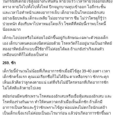
ในกรณีที่เด็กมีไข้สูงอย่างกะทันหัน หายใจเร็ว เวลาหายใจออกมีเสียง
คราง หายใจไปทั้งไปทั้งไหล่ ปีกจมูกบานหุบเข้าออก ไอถี่กระชั้น
และเวลาไอทำหน้าแสดงอาการเจ็บ เด็กอาจเป็นโรคปอดอักเสบ
อย่างเฉียบพลัน เด็กจะเพลีย ไม่อยากอาหาร ซึม ไม่ว่าใครดูก็รู้ว่า
ป่วยหนัก ต้องรีบพาไปหาหมอโดยเร็ว โชคดีที่สมัยนี้เราพบโรคนี้
น้อยลงมาก
เด็กจะไอบ่อยหรือไม่ค่อยไอมักขึ้นอยู่กับลักษณะเฉพาะตัวของเด็ก
เอง เด็กบางคนคอแดงนิดหน่อยด้วย โรคหวัดก็ไออยู่นานเป็นอาทิตย์
สองอาทิตย์เด็กแบบนี้ใช้ยาก็ไม่ค่อยได้ผล ถ้าแกยังร่าเริงเล่นหัว
เหมือนปกติก็ไม่ต้องเป็นห่วง
269. ชัก
เด็กวัยนี้จำนวนไม่น้อยที่เกิดอาการชักเมื่อมีไข้สูง 39-40 องศา เวลา
เด็กชักครั้งแรก คุณแม่เรียกชื่อก็ไม่ได้ยิน ตาเหลือกขาว ชักกระตุก
เห็นแล้วคิดว่าลูกคงตายแน่ แต่ที่จริงไม่มีใครหรอกที่เกิดอาการชัก
ไม่ได้สติแล้วตายไปเลย
สมัยก่อนมีคนชักเพราะโรคสมองอักเสบหรือเยื่อหุ้มสมองอักเสบ และ
โรคท้องร่วงกันมาก ทำให้คนหวาดกลัวเมื่อเห็นเด็กชัก ถ้าเด็กมี
อาการเป็นหวัดและรู้ว่าชักเพราะไข้สูง พ่อแม่คงไม่ตกใจนักแต่ถ้า
เป็นเด็กแข็งแรงไม่ค่อยเป็นอะไรมาก่อน แล้วจู่ๆเกิดอาการชักขึ้นมา