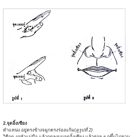
2.จุดอิ๋งเซียง
ตำแหน่ง อยู่ตรงข้างจมูกตรงร่องแก้ม(
ดูรูปที่ 2)
วิธีกด งอหัวแม่มือ แล้วกดลงบนจุดอิ๋งเซียง แล้วค่อย ๆ ถูขึ้นไปตาม