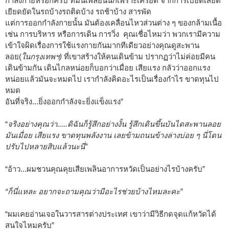
กำลังกายหรอกครับ ที่มันเพลียนั้นก็เพราะเครียด จากการเบียดเสียด
เยียดยัดในรถบ้างรถติดบ้าง รถช้าบ้าง สารพัด
แต่การออกกำลังกายนั้น มันต้องเคลื่อนไหวส่วนต่าง ๆ ของกล้ามเนื้อ
เช่น การบริหาร หรือการเดิน การวิ่ง คุณเชื่อไหมว่า พวกเรามีความ
เข้าใจผิดเรื่องการใช้แรงกายกันมากทีเดียวอย่างคุณดูสะพาน
ลอย(
ในกรุงเทพฯ)
ที่เขาสร้างให้คนเดินข้าม ปรากฏว่าไม่ค่อยมีคน
เดินข้ามกัน เดินไกลหน่อยก็บอกว่าเมื่อย เสียแรง กลัวว่าออกแรง
หน่อยแล้วมันจะหมดไป เรากำลังคิดอะไรเป็นเรื่องกำไร ขาดทุนไป
หมด
อันที่จริง...ยิ่งออกกำลังจะยิ่งแข็งแรง”
“
จริงอย่างคุณว่า.....ดิฉันก็รู้สึกอย่างงั้น รู้สึกเดินขึ้นบันไดสะพานลอย
มันเมื่อย เสียแรง ขาดทุนพลังงาน เลยข้ามถนนข้างล่างบ่อย ๆ นี่โดน
ปรับไปหลายสิบแล้วนะนี่”
“อ้าว...ผมชวนคุณคุยเสียเพลินอาการหวัดเป็นอย่างไรบ้างครับ”
“ก็นี่แหละ อยากจะถามคุณว่ามีอะไรช่วยบ้างไหมละคะ”
“ผมเคยอ่านเจอในวารสารต่างประเทศ เขาว่ามีวิธีกดจุดแก้หวัดได้
สนใจไหมครับ”