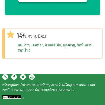
ได้รับความนิยม
นม
ถั่วพู
คนท้อง
ธาลัสซีเมีย
ผู้สูงอายุ
ผักพื้นบ้าน
สมุนไพร
สนับสนุนโดย
สำนักงานกองทุนสนับสนุนการสร้างเสริมสุขภาพ (สสส.)<
และ
สถาบัน ChangeFusion<
พัฒนาระบบโดย
Opendream<
<