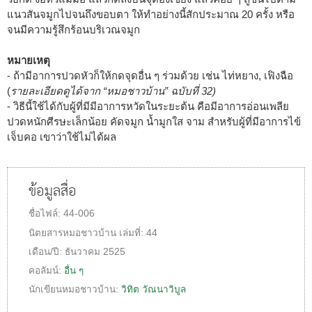
แนวสันจมูกไปจนถึงขอบตา ให้ทำอย่างนี้สักประมาณ 20 ครั้ง หรือ
จนมีความรู้สึกร้อนบริเวณจมูก
หมายเหตุ
- ถ้ามีอาการปวดหัวก็ให้กดจุดอื่น ๆ ร่วมด้วย เช่น ไท่หยาง, เฟิงฉือ
(
รายละเอียดดูได้จาก “หมอชาวบ้าน” ฉบับที่ 32)
- วิธีนี้ใช้ได้กับผู้ที่มีมีอาการหวัดในระยะต้น คือมีอาการอ่อนเพลีย
ปวดหนักศีรษะเล็กน้อย คัดจมูก น้ำมูกใส จาม สำหรับผู้ที่มีอาการไข้
เจ็บคอ เขาว่าใช้ไม่ได้ผล
ข้อมูลสื่อ
ชื่อไฟล์:
44-006
นิตยสารหมอชาวบ้าน
เล่มที่:
44
เดือน/ปี:
ธันวาคม 2525
คอลัมน์:
อื่น ๆ
นักเขียนหมอชาวบ้าน:
วิทิต วัณนาวิบูล