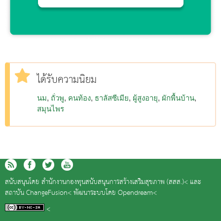
ได้รับความนิยม
นม
ถั่วพู
คนท้อง
ธาลัสซีเมีย
ผู้สูงอายุ
ผักพื้นบ้าน
สมุนไพร
สนับสนุนโดย
สำนักงานกองทุนสนับสนุนการสร้างเสริมสุขภาพ (สสส.)<
และ
สถาบัน ChangeFusion<
พัฒนาระบบโดย
Opendream<
<