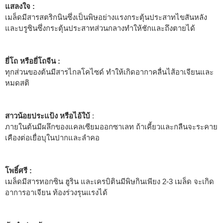
แสลงใจ :
เมล็ดมีสารสตริกนินซึ่งเป็นพิษอย่างแรงกระตุ้นประสาทไขสันหลัง
และบรูซินซึ่งกระตุ้นประสาทส่วนกลางทำให้ชักและถึงตายได้
ยี่โถ หรือยี่โถจีน :
ทุกส่วนของต้นมีสารไกลโคไซด์ ทำให้เกิดอากาคลื่นไส้อาเจียนและ
หมดสติ
สาวน้อยประแป้ง หรือไอ้ใบ้
:
ภายในต้นมีผลึกของแคลเซียมออกซาเลท ถ้าเคี้ยวและกลืนจะระคาย
เคืองต่อเยื่อบุในปากและลำคอ
โพธิ์ศรี :
เมล็ดมีสารทอกซิน ฮูริน และเครบิตินมีพิษกินเพียง 2-3 เมล็ด จะเกิด
อาการอาเจียน ท้องร่วงรุนแรงได้