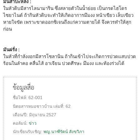
มันสำปะหลัง :
ในหัวดิบมีสารไลนามาริน ซึ่งสลายตัวในน้ำย่อย เป็นกรดไฮโดร
ไซยาไนด์ ถ้ากินหัวดิบจะทำให้เกิดอาการมึมงง หน้าเขียว เล็บเขียว
หายใจขัด เพราะขาดออกซิเจนถึงแก่ความตายได้ จึงควรทำให้สุก
ก่อน
มันฝรั่ง :
ในหัวที่กำลังงอกมีสารโซลานิน ถ้ากินเข้าไปจะเกิดการปวดแสบปวด
ร้อนในลำคอ คลื่นไส้ อาเจียน ปวดศีรษะ มึมงง และท้องร่วงได้
ข้อมูลสื่อ
ชื่อไฟล์:
62-001
นิตยสารหมอชาวบ้าน
เล่มที่:
62
เดือน/ปี:
มิถุนายน 2527
คอลัมน์:
ข่าว
นักเขียนรับเชิญ:
พญ.นาฑีรัตน์ สังขวิภา