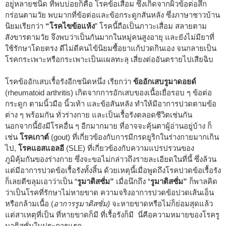
อยู่หลายชนิด ที่พบบ่อยก็คือ โรคข้อเสื่อม ซึ่งเกิดจากผิวข้อต่อสึก
กร่อนตามวัย พบมากที่ข้อต่อและข้อกระดูกสันหลัง ซึ่งภาษาชาวบ้าน
นิยมเรียกว่า
“โรคไขข้อแห้ง
” โรคนี้ถือเป็นภาวะเสื่อม สลายตาม
สังขารตามวัย จึงพบว่าเป็นกันมากในหมู่คนสูงอายุ และยังไม่มียาที่
ใช้รักษาโดยตรง ดีไม่ดีคนไข้นิยมซื้อยาแก้ปวดกินเอง จนกลายเป็น
โรคกระเพาะหรือกระเพาะเป็นแผลทะลุ เสี่ยงต่ออันตรายไปเสียฉิบ
โรคข้ออักเสบเรื้อรังอีกชนิดหนึ่ง เรียกว่า
ข้ออักเสบรูมาดอยด์
(rheumatoid arthritis) เกิดจากการอักเสบของเนื้อเยื่อรอบ ๆ ข้อต่อ
กระดูก ตามนิ้วมือ นิ้วเท้า และข้อสันหลัง ทำให้มีอาการปวดตามข้อ
ต่าง ๆ พร้อมกัน ทั่วร่างกาย และเป็นเรื้อรังตลอดชีวิตเช่นกัน
นอกจากนี้ยังมีโรคอื่น ๆ อีกมากมาย ที่อาจจะคุ้นตาผู้อ่านอยู่บ้าง ก็
เช่น
โรคเกาต์
(gout) ที่เกี่ยวข้องกับการมีกรดยูริกในร่างกายมากเกิน
ไป,
โรคแอสแอลอี
(SLE) ที่เกี่ยวข้องกับความแปรปรวนของ
ภูมิคุ้มกันของร่างกาย ซึ่งจะขอไม่กล่าวถึงรายละเอียดในที่นี้ ซึ่งล้วน
แต่มีอาการปวดข้อเรื้อรังทั้งสิ้น ด้วยเหตุนี้เมื่อพูดถึงโรคปวดข้อเรื้อรัง
ก็เลยตีขลุมเอาว่าเป็น “
รูมาติสซั่ม”
เมื่อนึกถึง “
รูมาติสซั่ม”
ก็พาลคิด
ว่าเป็นโรคที่รักษาไม่หายขาด ความจริงอาการปวดข้อปวดเส้นเอ็น
หรือกล้ามเนื้อ (
อาการรูมาติสซั่ม)
จะหายขาดหรือไม่ก็ย่อมสุดแล้ว
แต่สาเหตุที่เป็น ที่หายขาดก็มี ที่เรื้อรังก็มี นี่คือความหมายของโรครู
มาติสซั่มในประการแรก