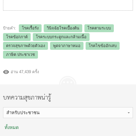
ป้ายคำ:
โรคเรื้อรัง
วินิจฉัยโรคเบื้องต้น
โรคตามระบบ
โรคข้อ/เกาต์
โรคระบบกระดูกและกล้ามเนื้อ
ตรวจสุขภาพด้วยตัวเอง
พูดจาภาษาหมอ
โรคไขข้ออักเสบ
ภาษิต ประชาเวช
อ่าน 47,439 ครั้ง
บทความสุขภาพน่ารู้
สำหรับประชาชน
ทั้งหมด