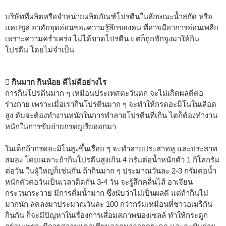
บริษัทที่ผลิตหรือจำหน่ายผลิตภัณฑ์โปรตีนในลักษณะน้ำสกัด หรือ
แคปซูล อาศัยจุดอ่อนของความรู้สึกของคน ที่อาจมีอาการอ่อนเพลีย
เพราะความคร่ำเคร่ง ไม่ได้ขาดโปรตีน แต่ก็ถูกชักจูงมาให้กิน
โปรตีน โดยไม่จำเป็น
 กินมาก กินน้อย ดีไม่ดีอย่างไร
การกินโปรตีนมาก ๆ เหมือนประเทศตะวันตก จะไม่เกิดผลดีต่อ
ร่างกาย เพราะเมื่อเรากินโปรตีนมาก ๆ จะทำให้กรดอะมิโนในเลือด
สูง ตับจะต้องทำงานหนักในการทำลายโปรตีนที่เกิน ไตก็ต้องทำงาน
หนักในการขับถ่ายกรดยูเรียออกมา
ในเด็กถ้ากรดอะมิโนสูงขึ้นเรื่อย ๆ จะทำลายประสาทหู และประสาท
สมอง โดยเฉพาะถ้ากินโปรตีนสูงเกิน 4 กรัมต่อน้ำหนักตัว 1 กิโลกรัม
ต่อวัน ในผู้ใหญ่ก็เช่นกัน ถ้ากินมาก ๆ ประมาณวันละ 2-3 กรัมต่อน้ำ
หนักตัวต่อวันเป็นเวลาติดกัน 3-4 วัน จะรู้สึกคลื่นไส้ อาเจียน
กระวนกระวาย มีการดื่มน้ำมาก ซึ่งนับว่าไม่เป็นผลดี แต่ถ้ากินไม่
มากนัก ลดลงมาประมาณวันละ 100 กว่ากรัมเหมือนที่ชาวอเมริกัน
กินกัน ก็จะมีปัญหาในเรื่องการเสื่อมสภาพของเซลล์ ทำให้กระดูก