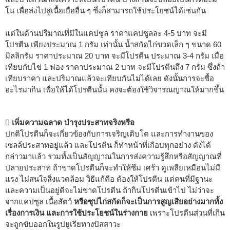
โน เพื่อส่งไปสู่เนื้อเยื่ออื่น ๆ ซึ่งก็สามารถใช้ประโยชน์ได้เช่นกัน
แต่ในด้านปริมาณที่มีในแคปซูล ราคาแคปซูลละ 4-5 บาท จะมี
โปรตีน เพียงประมาณ 1 กรัม เท่านั้น น้ำสกัดไก่ขวดเล็ก ๆ ขนาด 60
มิลลิกรัม ราคาประมาณ 20 บาท จะมีโปรตีน ประมาณ 3-4 กรัม เมื่อ
เทียบกับไข่ 1 ฟอง ราคาประมาณ 2 บาท จะมีโปรตีนถึง 7 กรัม ซึ่งถ้า
เทียบราคา และปริมาณแล้วจะเทียบกันไม่ได้เลย ดังนั้นการจะซื้อ
อะไรมากิน เพื่อให้ได้โปรตีนนั้น คงจะต้องใช้วิจารณญาณให้มากขึ้น
 เพิ่มความฉลาด บำรุงประสาทจริงหรือ
ปกติโปรตีนก็จะเกี่ยวข้องกับการเจริญเติบโต และการทำงานของ
เซลล์ประสาทอยู่แล้ว และโปรตีน ก็ทำหน้าที่เกือบทุกอย่าง ดังได้
กล่าวมาแล้ว รวมทั้งเป็นสัญญาณในการส่งความรู้สึกหรือสัญญาณที่
ปลายประสาท ถ้าขาดโปรตีนก็จะทำให้ซึม เศร้า ดูเพลียเหมือนไม่มี
แรง ไม่สนใจสิ่งแวดล้อม วิธีแก้คือ ต้องให้โปรตีน แต่คนที่มีฐานะ
และความเป็นอยู่ดีจะไม่ขาดโปรตีน ถ้ากินโปรตีนเข้าไป ไม่ว่าจะ
จากแคปซูล เนื้อสัตว์
หรือซุปไก่สกัดก็จะเป็นการสูญเสียอย่างมากทั้ง
เรื่องการเงิน และการใช้ประโยชน์ในร่างกาย
เพราะโปรตีนส่วนที่เกิน
จะถูกขับออกในรูปยูเรียทางปัสสาวะ