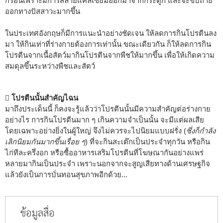
กร่อนเพราะมีการสลายแคลเซียมออกมาจากกระดูก และจะขับถ่าย
ออกทางปัสสาวะมากขึ้น
ในประเทศอังกฤษก็มีการแนะนำอย่างชัดเจน ให้ลดการกินโปรตีนลง
มา ให้กินเท่าที่ร่างกายต้องการเท่านั้น ขณะเดียวกัน ก็ให้ลดการกิน
โปรตีนจากเนื้อสัตว์มากินโปรตีนจากพืชให้มากขึ้น เพื่อให้เกิดความ
สมดุลขึ้นระหว่างพืชและสัตว์
 โปรตีนนั้นสำคัญไฉน
มาถึงประเด็นนี้ ก็คงจะรู้แล้วว่าโปรตีนนั้นมีความสำคัญต่อร่างกาย
อย่างไร การกินโปรตีนมาก ๆ เกินความจำเป็นนั้น จะมีแต่ผลเสีย
โดยเฉพาะอย่างยิ่งในผู้ใหญ่ จึงไม่ควรจะไปนิยมแบบฝรั่ง (
ซึ่งก็กำลัง
เลิกนิยมกันมากขึ้นเรื่อย ๆ
) ที่จะกินสะเต๊กเป็นประจำทุกวัน หรือกิน
ไก่ทีละครึ่งอก หรือซื้ออาหารเสริมโปรตีนที่โฆษณากันอย่างแพร่
หลายมากินเป็นประจำ เพราะนอกจากจะสูญเสียทางด้านเศรษฐกิจ
แล้วยังเป็นการบั่นทอนสุขภาพอีกด้วย...
ข้อมูลสื่อ