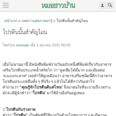
หน้าแรก
»
บทความสุขภาพน่ารู้
» โปรตีนนั้นสำคัญไฉน
โปรตีนนั้นสำคัญไฉน
โพสโดย
somsak
เมื่อ 1 ตุลาคม 2531 00:00
เมื่อไม่นานมานี้ มีหนังสือพิมพ์รายวันฉบับหนึ่งตีพิมพ์เกี่ยวกับอาหาร
เสริมโปรตีนประเภทน้ำสกัดไก่ ว่า “
ดูดซึมได้ดีมาก และมีผลต่อ
ระบบประสาท
” เลยทำให้ดูเหมือนว่า อาหารเสริมชนิดนี้ดีกว่าอาหาร
โปรตีนประเภทอื่นทั้ง ๆ ที่จริง ๆ แล้วไม่ได้ดีกว่ากันเท่าไร
คำถามว่า
“คุณรู้จักโปรตีนดีแค่ไหน
” จึงน่าสนใจที่จะถามถึง เพราะ
มักจะมีผู้นำคำว่า “
โปรตีน
” มาใช้อ้างอิงกันอยู่เสมอ
 โปรตีนกับร่างกาย
คำว่า “
โปรตีน”
เป็นศัพท์ที่ใช้มากในด้านโภชนาการ และมีความ