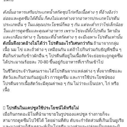
ดังนั้นอาหารเสริมประเภทน้ำสกัดซุปไก่หรือเนื้อต่าง ๆ ที่อ้างอิงว่า
ย่อยและดูดซึมได้ดีนั้น ก็คงไม่แตกต่างจากอาหารประเภทโปรตีน
ประเภทอื่น ๆ ในแง่คุณประโยชน์ก็พอ ๆ กัน แต่จะต่ำกว่าไข่เล็กน้อย
ในแง่การดูดซึมและคุณค่าอาหาร เพราะไข่จะมีทั้งโปรตีน วิตามิน
และเกลือแร่ต่าง ๆ ในขณะที่น้ำสกัดต่าง ๆ จะมีเฉพาะโปรตีนเท่านั้น
ดังนั้นจึงอวดอ้างไม่ได้ว่า โปรตีนอะไรวิเศษกว่ากัน
ถ้ามาจากกลุ่ม
เนื้อ นม ไข่ และถั่วต่าง ๆ เหมือนกัน แต่ถ้าไปกินร่วมกับธัญพืชอื่น ๆ
คือกินร่วมกับข้าวผักอื่น ๆ โปรตีนที่อยู่ในเนื้อสัตว์จะย่อยจะถูกดูดซึม
ได้ประมาณร้อยละ 70-80 ขึ้นอยู่กับอาหารที่เรากินเข้าไป
ในชีวิตประจำวันคนเราจะได้โปรตีนจากแหล่งต่าง ๆ ทั้งจากพืชและ
สัตว์และกินร่วมกันอยู่แล้ว การดูดซึม และการใช้ประโยชน์ของ
โปรตีนจากเนื้อสัตว์จะมีคุณค่าพอ ๆ กัน ไม่ว่าจะเป็นปลา, ไก่ หรือ
เนื้อ
 โปรตีนในแคปซูลใช้ประโยชน์ได้หรือไม่
เมื่อกินกรดอะมิโนที่นำมาขายในรูปของแคปซูล ร่างกายก็จะ
สามารถดูดซึมไปใช้ได้ โดยผ่านที่ตับ ตับจะกำจัดส่วนที่เกินเป็นยูเรีย
และบางส่วนก็สังเคราะห์เป็นโปรตีน บางส่วนจะปล่อยเป็นกรดอะมิ