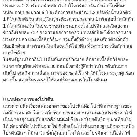
ประมาณ 2.2 กรัมต่อน้ำหนักตัว 1 กิโลกรัมต่อวัน ถ้าเด็กโตขึ้นมา
หน่อยอายุประมาณ 5 ปี จะต้องการประมาณ 1.2 กรัมต่อน้ำหนักตัว
1 กิโลกรัมต่อวัน ส่วนผู้ใหญ่จะต้องการประมาณ 1 กรัมต่อน้ำหนักตัว
1 กิโลกรัมต่อวัน ในประชาชนในชนบทจะได้โปรตีนส่วนใหญ่จาก
ข้าวถึงร้อยละ 70 ของความต้องการต่อวัน ที่เหลือก็จะได้จากอาหาร
ประเภทปลา และเนื้อสัตว์อื่น ๆ รวมทั้งถั่วต่าง ๆ และสัตว์ตัวเล็กตัว
น้อยอีกด้วย สำหรับคนในเมืองจะได้โปรตีน ทั้งจากข้าว เนื้อสัตว์ นม
และไข่ด้วย
ในสหรัฐอเมริกากินโปรตีนกันค่อนข้างมาก คือจากเนื้อสัตว์ร้อยละ
70 จากธัญพืชแค่ร้อยละ 30 ตอนนี้เขาจึงรู้สึกว่ากินโปรตีนกันมาก
เกินไป จนเกิดการเสื่อมสภาพของเซลล์เร็ว ทำให้มีโรคกระดูกผุกร่อน
มากขึ้น และเริ่มรณรงค์ให้ลดปริมาณการกินโปรตีนลง
 แหล่งอาหารของโปรตีน
แนวความคิดเรื่องแหล่งอาหารของโปรตีนคือ โปรตีนมาตรฐานของ
องค์การอนามัยโลก องค์การอาหารและเกษตรแห่งสหประชาชาติ ที่
เป็นมาตรฐานอันดับแรกคือ
นมแม่
ซึ่งจะหาโปรตีนใด ๆ มาเทียบไม่
ได้ ต่อมาก็คือโปรตีนจาก
ไข่
ซึ่งถือเป็นโปรตีนมาตรฐานอีกอย่างหนึ่ง
โปรตีนอื่น ๆ ก็มีนมวัว ซึ่งก็สู้นมแม่ไม่ได้ และโปรตีนจากเนื้อสัตว์ที่