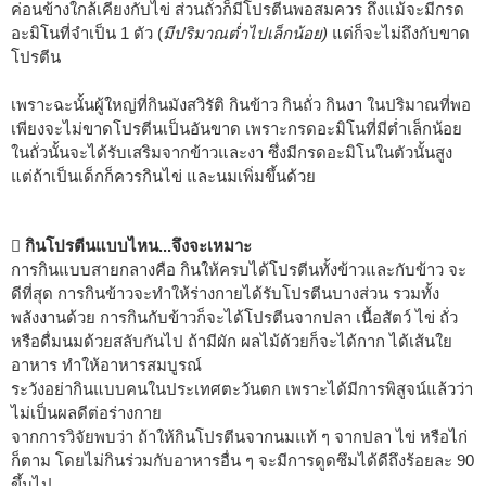
ค่อนข้างใกล้เคียงกับไข่ ส่วนถั่วก็มีโปรตีนพอสมควร ถึงแม้จะมีกรด
อะมิโนที่จำเป็น 1 ตัว (
มีปริมาณต่ำไปเล็กน้อย)
แต่ก็จะไม่ถึงกับขาด
โปรตีน
เพราะฉะนั้นผู้ใหญ่ที่กินมังสวิรัติ กินข้าว กินถั่ว กินงา ในปริมาณที่พอ
เพียงจะไม่ขาดโปรตีนเป็นอันขาด เพราะกรดอะมิโนที่มีต่ำเล็กน้อย
ในถั่วนั้นจะได้รับเสริมจากข้าวและงา ซึ่งมีกรดอะมิโนในตัวนั้นสูง
แต่ถ้าเป็นเด็กก็ควรกินไข่ และนมเพิ่มขึ้นด้วย
 กินโปรตีนแบบไหน...จึงจะเหมาะ
การกินแบบสายกลางคือ กินให้ครบได้โปรตีนทั้งข้าวและกับข้าว จะ
ดีที่สุด การกินข้าวจะทำให้ร่างกายได้รับโปรตีนบางส่วน รวมทั้ง
พลังงานด้วย การกินกับข้าวก็จะได้โปรตีนจากปลา เนื้อสัตว์ ไข่ ถั่ว
หรือดื่มนมด้วยสลับกันไป ถ้ามีผัก ผลไม้ด้วยก็จะได้กาก ได้เส้นใย
อาหาร ทำให้อาหารสมบูรณ์
ระวังอย่ากินแบบคนในประเทศตะวันตก เพราะได้มีการพิสูจน์แล้วว่า
ไม่เป็นผลดีต่อร่างกาย
จากการวิจัยพบว่า ถ้าให้กินโปรตีนจากนมแท้ ๆ จากปลา ไข่ หรือไก่
ก็ตาม โดยไม่กินร่วมกับอาหารอื่น ๆ จะมีการดูดซึมได้ดีถึงร้อยละ 90
ขึ้นไป