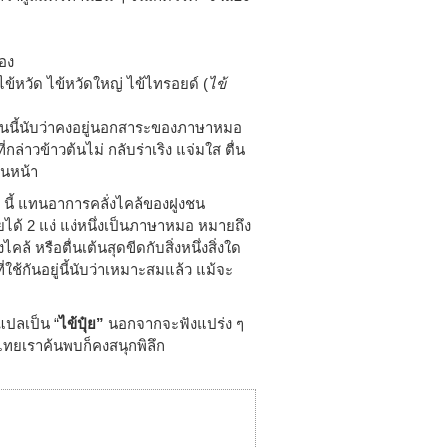
เอง
้หวัด ไข้หวัดใหญ่ ไข้ไทรอยด์ (
ไข้
อันนี้นับว่าคงอยู่นอกสาระของภาษาหมอ
่กล่าวข้าวต้นไม่ กลับร่าเริง แจ่มใส ตื่น
วนหน้า
” นี้ แทนอาการคลั่งไคล้ของฝูงชน
ได้ 2 แง่ แง่หนึ่งเป็นภาษาหมอ หมายถึง
ล้ หรือตื่นเต้นสุดขีดกับสิ่งหนึ่งสิ่งใด
ที่ใช้กันอยู่นี้นับว่าเหมาะสมแล้ว แม้จะ
แปลเป็น “
ไข้ปุ๋ย”
นอกจากจะฟังแปร่ง ๆ
์ไทยเราค้นพบก็คงสนุกพิลึก