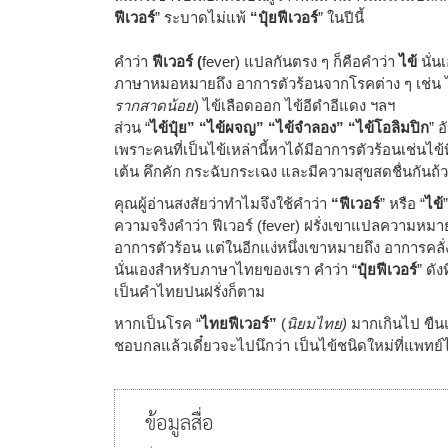
ฟีเวอร์
” ระบาดไม่แพ้
“ปุ๋ยฟีเวอร์
” ในปีนี้
คำว่า
ฟีเวอร์ (
fever) แปลกันตรง ๆ ก็คือคำว่า
ไข้
นั่น
ภาษาหมอหมายถึง อาการตัวร้อนจากโรคต่าง ๆ เช่น ไข
รากสาดน้อย
) ไข้เลือดออก ไข้อีดำอีแดง ฯลฯ
ส่วน “
ไข้ปุ๋ย” “ไข้ผจญ” “ไข้จำลอง” “ไข้โอลิมปิก
” 
เพราะคนที่เป็นไข้เหล่านี้หาได้มีอาการตัวร้อนเช่นไข้ที
เต้น คึกคัก กระฉับกระเฉง และมีความสุขสดชื่นกันถ้
คุณผู้อ่านสงสัยว่าทำไมจึงใช้คำว่า
“ฟีเวอร์
” หรือ “
ไข้
ความจริงคำว่า ฟีเวอร์ (fever) ฝรั่งเขาแปลความหมาย
อาการตัวร้อน แต่ในอีกแง่หนึ่งเขาหมายถึง อาการคลั่งไค
นั่นเองสำหรับภาษาไทยของเรา คำว่า “
ปุ๋ยฟีเวอร์
” ดัง
เป็นคำไทยปนฝรั่งก็ตาม
หากเป็นโรค “
ไทยฟีเวอร์”
(
นิยมไทย)
มากเกินไป ขืน
ชอบกลแล้วเดี๋ยวจะไปนึกว่า เป็นไข้ชนิดใหม่ที่แพทย
ข้อมูลสื่อ