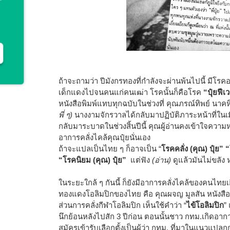
ถ้าจะถามว่า ปีมังกรทองที่กำลังจะผ่านพ้นไปนี้ มีโรคอ
เด็กแดงไปจนคนแก่คนเฒ่า โรคนั้นก็คือโรค
“ปุ๋ยฟีเว
หนังสือพิมพ์แทบทุกฉบับในช่วงที่ คุณภรณ์ทิพย์ นาคห
พี่ ๆ)
นางงามจักรวาลได้กลับมาปฏิบัติภาระหน้าที่ในเม
กลับมาระบาดในช่วงสิ้นปีนี้ คุณผู้อ่านคงเข้าใจความ
อาการคลั่งไคล้คุณปุ๋ยนั่นเอง
ถ้าจะแปลเป็นไทย ๆ ก็อาจเป็น “
โรคคลั่ง (คุณ) ปุ๋ย” 
“โรคนิยม (คุณ) ปุ๋ย”
แต่ฟัง
(อ่าน)
ดูแล้วมันไม่ขลัง 
ในระยะใกล้ ๆ กันนี้ ก็ยังมีอาการคลั่งไคล้ของคนไทย
ทองแดงโอลิมปิกของไทย คือ คุณผจญ มูลสัน หนังสือพ
ส่วนการคลั่งกีฬาโอลิมปิก เห็นใช้คำว่า “
ไข้โอลิมปิก
”
นึกย้อนหลังไปสัก 3 ปีก่อน ตอนนั้นชาว กทม.เกิดอาการ
สมัครเข้ารับเลือกตั้งเป็นผู้ว่า กทม. ที่มาในแนวแปลกก