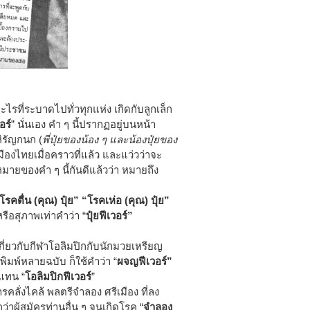
ะไรที่ระบาดไปทั่วทุกแห่ง เกิดกับลูกเล็ก
อร์
” นั่นเอง คำ ๆ นี้ปรากฏอยู่บนหน้า
ิรัญกนก (
พี่ปุ๋ยของน้อง ๆ และน้องปุ๋ยของ
ืองไทยเมื่อคราวที่แล้ว และแว่วว่าจะ
หมายของคำ ๆ นี้กันดีแล้วว่า หมายถึง
“โรคตื่น (คุณ) ปุ๋ย” “โรคเห่อ (คุณ) ปุ๋ย”
หรือสุภาพเท่าคำว่า “
ปุ๋ยฟีเวอร์”
เกี่ยวกับกีฬาโอลิมปิกกับนักมวยเหรียญ
ิมพ์หลายฉบับ ก็ใช้คำว่า “
ผจญฟีเวอร์”
 แทน “
โอลิมปิกฟีเวอร์
”
คลั่งไคล้ พลตรีจำลอง ศรีเมือง ที่ลง
ว่าผู้สมัครท่านอื่น ๆ จนเกิดโรค “
จำลอง