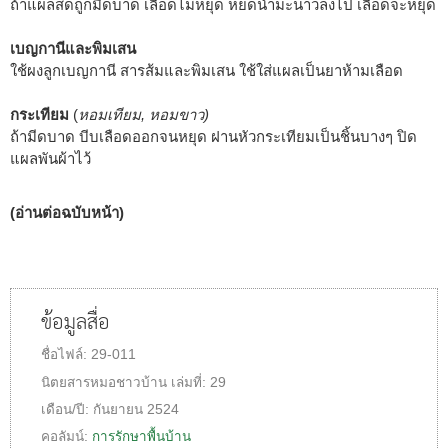
ถ้าแผลสดถูกมีดบาด เลือดไม่หยุด หยดน้ำมะนาวลงไป เลือดจะหยุด
เบญกานีและพิมเสน
ใช้ผงลูกเบญกานี สารส้มและพิมเสน ใช้ใส่แผลเป็นยาห้ามเลือด
กระเทียม
(
หอมเทียม, หอมขาว)
ถ้ามีดบาด บีบเลือดออกจนหยุด ฝานหัวกระเทียมเป็นชิ้นบางๆ ปิด
แผลพันผ้าไว้
(อ่านต่อฉบับหน้า)
ข้อมูลสื่อ
ชื่อไฟล์:
29-011
นิตยสารหมอชาวบ้าน
เล่มที่:
29
เดือน/ปี:
กันยายน 2524
คอลัมน์:
การรักษาพื้นบ้าน