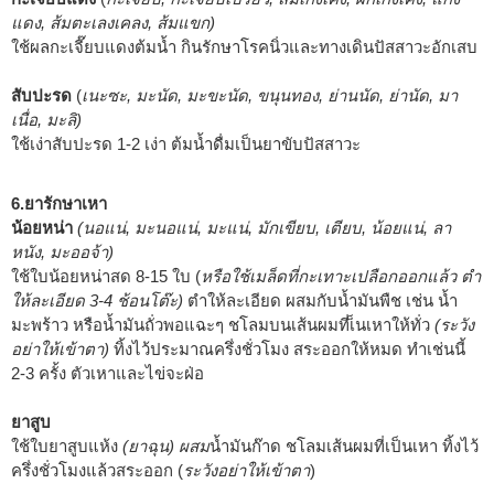
แดง, ส้มตะเลงเคลง, ส้มแขก)
ใช้ผลกะเจี๊ยบแดงต้มน้ำ กินรักษาโรคนิ่วและทางเดินปัสสาวะอักเสบ
สับปะรด
(
เนะซะ, มะนัด, มะขะนัด, ขนุนทอง, ย่านนัด, ย่านัด, มา
เนื่อ, มะลิ)
ใช้เง่าสับปะรด 1-2 เง่า ต้มน้ำดื่มเป็นยาขับปัสสาวะ
6.ยารักษาเหา
น้อยหน่า
(นอแน่, มะนอแน่, มะแน่, มักเขียบ, เตียบ, น้อยแน่, ลา
หนัง, มะออจ้า)
ใช้ใบน้อยหน่าสด 8-15 ใบ (
หรือใช้เมล็ดที่กะเทาะเปลือกออกแล้ว ตำ
ให้ละเอียด 3-4 ช้อนโต๊ะ)
ตำให้ละเอียด ผสมกับน้ำมันพืช เช่น น้ำ
มะพร้าว หรือน้ำมันถั่วพอแฉะๆ ชโลมบนเส้นผมที่เ็นเหาให้ทั่ว
(ระวัง
อย่าให้เข้าตา)
ทิ้งไว้ประมาณครึ่งชั่วโมง สระออกให้หมด ทำเช่นนี้
2-3 ครั้ง ตัวเหาและไข่จะฝ่อ
ยาสูบ
ใช้ใบยาสูบแห้ง
(ยาฉุน) ผสม
น้ำมันก๊าด ชโลมเส้นผมที่เป็นเหา ทิ้งไว้
ครึ่งชั่วโมงแล้วสระออก (
ระวังอย่าให้เข้าตา
)