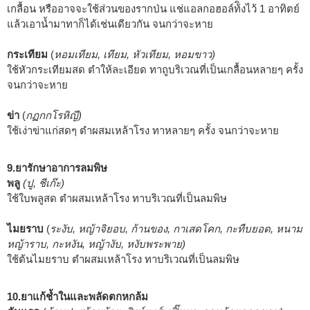
เกลื้อน หรืออาจจะใช้ส่วนของรากป่น แช่แอลกอฮอล์ท้ิงไว้ 1 อาทิตย์
แล้วเอาน้ำมาทาก็ได้เช่นเดียวกัน จนกว่าจะหาย
กระเทียม
(
หอมเทียม, เทียม, หัวเทียม, หอมขาว)
ใช้หัวกระเทียมสด ตำให้ละเอียด ทาถูบริเวณที่เป็นเกลื้อนหลายๆ ครั้ง
จนกว่าจะหาย
ข่า
(
กฏกกโรหิญี)
ใช้เง่าข่าแก่สดๆ ตำผสมเหล้าโรง ทาหลายๆ ครั้ง จนกว่าจะหาย
9.ยารักษาอาการลมพิษ
พลู
(ปู, ชีเก๊ะ)
ใช้ใบพลูสด ตำผสมเหล้าโรง ทาบริเวณที่เป็นลมพิษ
ไมยราบ
(
ระงับ, หญ้าจิยอบ, ก้านของ, กาเสดโคก, กะทืบยอด, หนาม
หญ้าราบ, กะหงัน, หญ้างับ, หงับพระพาย)
ใช้ต้นไมยราบ ตำผสมเหล้าโรง ทาบริเวณที่เป็นลมพิษ
10.ยาแก้ช้ำในและพลัดตกหกล้ม