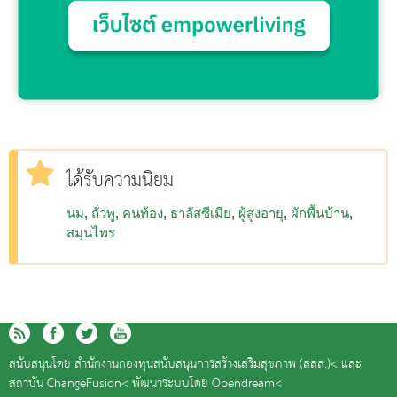
ได้รับความนิยม
นม
ถั่วพู
คนท้อง
ธาลัสซีเมีย
ผู้สูงอายุ
ผักพื้นบ้าน
สมุนไพร
สนับสนุนโดย
สำนักงานกองทุนสนับสนุนการสร้างเสริมสุขภาพ (สสส.)<
และ
สถาบัน ChangeFusion<
พัฒนาระบบโดย
Opendream<