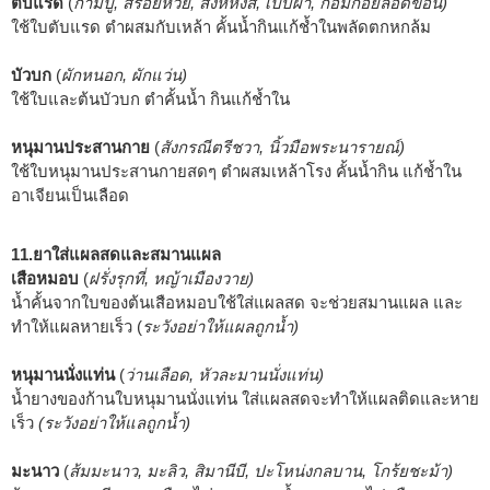
ตับแรด
(
ก้ามปู, สร้อยห้วย, สิงห์หงส์, เปิ๊บผา, กอมก้อยลอดขอน)
ใช้ใบตับแรด ตำผสมกับเหล้า คั้นน้ำกินแก้ช้ำในพลัดตกหกล้ม
บัวบก
(
ผักหนอก, ผักแว่น)
ใช้ใบและต้นบัวบก ตำคั้นน้ำ กินแก้ช้ำใน
หนุมานประสานกาย
(
สังกรณีตรีชวา, นิ้วมือพระนารายณ์)
ใช้ใบหนุมานประสานกายสดๆ ตำผสมเหล้าโรง คั้นน้ำกิน แก้ช้ำใน
อาเจียนเป็นเลือด
11.ยาใส่แผลสดและสมานแผล
เสือหมอบ
(
ฝรั่งรุกที่, หญ้าเมืองวาย)
น้ำคั้นจากใบของต้นเสือหมอบใช้ใส่แผลสด จะช่วยสมานแผล และ
ทำให้แผลหายเร็ว (
ระวังอย่าให้แผลถูกน้ำ)
หนุมานนั่งแท่น
(
ว่านเลือด, หัวละมานนั่งแท่น)
น้ำยางของก้านใบหนุมานนั่งแท่น ใส่แผลสดจะทำให้แผลติดและหาย
เร็ว
(ระวังอย่าให้แลถูกน้ำ)
มะนาว
(
ส้มมะนาว, มะลิว, สิมานีบี, ปะโหน่งกลบาน, โกร้ยชะม้า)