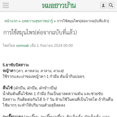
หน้าแรก
»
บทความสุขภาพน่ารู้
» การใช้สมุนไพร(ต่อจากฉบับที่แล้ว)
การใช้สมุนไพร(ต่อจากฉบับที่แล้ว)
โพสโดย
somsak
เมื่อ 1 กันยายน 2524 00:00
5.ยาขับปัสสาวะ
หญ้าคา
(
คา, คาหลวง, ลาลาง, ลาแล)
ใช้รากและเง่าของหญ้าคา 1 กำมือ ต้มน้ำกินบ่อยๆ
คึ่นไช้
(
ผักปืน, ผักปึม, ผักข้าวปืน)
น้ำต้มต้นคึ้นไช้สด 1 กำมือ กินเป็นยาลดความดัน และช่วยขับ
ปัสสาวะ กินติดต่อกันได้ 5-7 วัน ห้ามใช้ในคนที่เป็นโรคไต ถ้ากินคึ่น
ไช้มากๆ จะทำให้ปริมาณตัวอสุจิลดลง
กะเจี๊ยบแดง
(
กะเจี๊ยบ, กะเจี๊ยบเปรี้ยว, ส้มเก็งเค็ง, ผักเก็งเค็ง, แกง