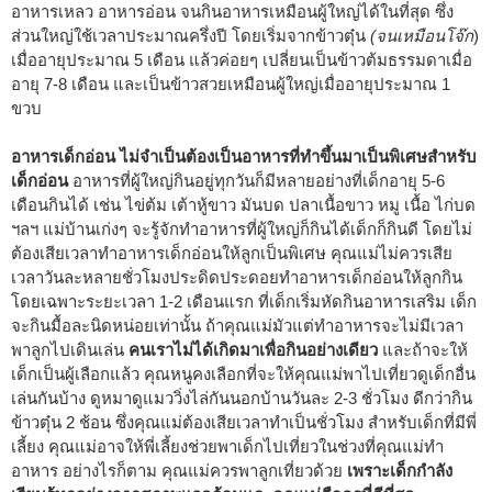
อาหารเหลว อาหารอ่อน จนกินอาหารเหมือนผู้ใหญ่ได้ในที่สุด ซึ่ง
ส่วนใหญ่ใช้เวลาประมาณครึ่งปี โดยเริ่มจากข้าวตุ๋น
(จนเหมือนโจ๊ก
)
เมื่ออายุประมาณ 5 เดือน แล้วค่อยๆ เปลี่ยนเป็นข้าวต้มธรรมดาเมื่อ
อายุ 7-8 เดือน และเป็นข้าวสวยเหมือนผู้ใหญ่เมื่ออายุประมาณ 1
ขวบ
อาหารเด็กอ่อน ไม่จำเป็นต้องเป็นอาหารที่ทำขึ้นมาเป็นพิเศษสำหรับ
เด็กอ่อน
อาหารที่ผู้ใหญ่กินอยู่ทุกวันก็มีหลายอย่างที่เด็กอายุ 5-6
เดือนกินได้ เช่น ไข่ต้ม เต้าหู้ขาว มันบด ปลาเนื้อขาว หมู เนื้อ ไก่บด
ฯลฯ แม่บ้านเก่งๆ จะรู้จักทำอาหารที่ผู้ใหญ่ก็กินได้เด็กก็กินดี โดยไม่
ต้องเสียเวลาทำอาหารเด็กอ่อนให้ลูกเป็นพิเศษ คุณแม่ไม่ควรเสีย
เวลาวันละหลายชั่วโมงประดิดประดอยทำอาหารเด็กอ่อนให้ลูกกิน
โดยเฉพาะระยะเวลา 1-2 เดือนแรก ที่เด็กเริ่มหัดกินอาหารเสริม เด็ก
จะกินมื้อละนิดหน่อยเท่านั้น ถ้าคุณแม่มัวแต่ทำอาหารจะไม่มีเวลา
พาลูกไปเดินเล่น
คนเราไม่ได้เกิดมาเพื่อกินอย่างเดียว
และถ้าจะให้
เด็กเป็นผู้เลือกแล้ว คุณหนูคงเลือกที่จะให้คุณแม่พาไปเที่ยวดูเด็กอื่น
เล่นกันบ้าง ดูหมาดูแมววิ่งไล่กันนอกบ้านวันละ 2-3 ชั่วโมง ดีกว่ากิน
ข้าวตุ๋น 2 ช้อน ซึ่งคุณแม่ต้องเสียเวลาทำเป็นชั่วโมง สำหรับเด็กที่มีพี่
เลี้ยง คุณแม่อาจให้พี่เลี้ยงช่วยพาเด็กไปเที่ยวในช่วงที่คุณแม่ทำ
อาหาร อย่างไรก็ตาม คุณแม่ควรพาลูกเที่ยวด้วย
เพราะเด็กกำลัง