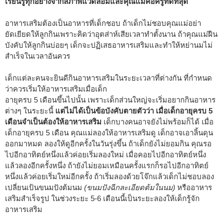
เรียนรู้ทุกอย่างจากสภาพแวดล้อมและคุณแม่คือครูที่ดีที่สุด
อาหารเสริมต้องเป็นอาหารที่เด็กชอบ ถ้าเด็กไม่ชอบคุณแม่อย่า
ยัดเยียดให้ลูกกินเพราะคิดว่าอุตส่าห์เสียเวลาทำตั้งนาน ถ้าคุณแม่ฝืน
บังคับให้ลูกกินบ่อยๆ เด็กจะปฏิเสธอาหารเสริมและทำให้หย่านมไม่
สำเร็จในเวลาอันควร
เด็กแต่ละคนจะยินดีกินอาหารเสริมในระยะเวลาที่ต่างกัน ที่กำหนด
ว่าควรเริ่มให้อาหารเสริมเมื่อเด็ก
อายุครบ 5 เดือนขึ้นไปนั้น เพราะเด็กส่วนใหญ่จะเริ่มอยากกินอาหาร
ต่างๆ ในระยะนี้
แต่ไม่ได้เป็นข้อบังคับตายตัวว่า เมื่อเด็กอายุครบ 5
เดือนจำเป็นต้องให้อาหารเสริม
เด็กบางคนอาจยังไม่พร้อมก็ได้ เมื่อ
เด็กอายุครบ 5 เดือน คุณแม่ลองให้อาหารเสริมดู เด็กอาจเอาลิ้นดุน
ออกมาหมด ลองให้ดูอีกครั้งในวันรุ่งขึ้น ถ้าเด็กยังไม่ยอมกิน คุณรอ
ไปอีกอาทิตย์หนึ่งแล้วค่อยเริ่มลองใหม่ เมื่อคอยไปอีกอาทิตย์หนึ่ง
แล้วลองอีกครั้งหนึ่ง ถ้ายังไม่ยอมเหมือนครั้งแรกก็รอไปอีกอาทิตย์
หนึ่งแล้วค่อยเริ่มใหม่อีกครั้ง ถ้าเริ่มลองด้วยโจ๊กแล้วเด็กไม่ชอบลอง
เปลี่ยนเป้นขนมปังต้มนม
(ขนมปังฉีกละเอียดต้มในนม)
หรืออาหาร
เสริมสำเร็จรูป ในช่วงระยะ 5-6 เดือนนี้เป็นระยะลองให้เด็กรู้จัก
อาหารเสริม