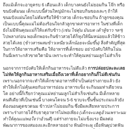
ถึงแม้เด็กจะอายุครบ 6 เดือนแล้ว เด็กบางคนยังไม่ยอมกิน โจ๊ก หรือ
ขนปังต้มนม เด็กแบบนี้ส่วนใหญ่มักจะไม่ชอบกินของเละๆ ถ้าให้
ขนมปังแผ่นโดยไม่ต้มหรือให้ข้าวสวย เด็กจะชอบกิน ถ้าลูกของคุณ
เป็นแบบนี้คุณแม่ไม่ต้องร้อนใจกลัวลูกขาดสารอาหาร ในช่วงที่เด็ก
ยังไม่มีฟันคุณแม่ก็ให้แต่กับข้าว
(เช่น ไข่ตุ๋น มันบด เต้าหู้ขาว ฯลฯ
)
ไปพลางก่อน พอเด็กพอจะกินข้าวสวยได้ก็หุงให้นิ่มหน่อยแล้วให้ข้าว
สวยได้เลย (
ข้าวสารผสมข้าวเหนียวเล็กน้อยจะนิ่มขึ้น)
สิ่งสำคัญที่สุด
ในการให้อาหารเสริมคือ ให้อาหารที่เด็กชอบ อย่าบังคับให้กินโน่น
กินนี่เพราะกลัวขาดวิตามิน เพราะจะทำให้คุณหย่านมลูกไม่สำเร็จ
นอกจากการบังคับให้เด็กกินอาหารจะไม่ดีแล้ว
การปล่อยปละละเลย
ไม่หัดให้ลูกกินอาหารเสริมเมื่อถึงเวลาที่เด็กอยากกินก็ไม่ดีเช่นกัน
เพราะนอกจากจะทำให้เด็กขาดอาหารที่จำเป็นต่อร่างกายแล้ว ยัง
ทำให้เด็กไม่คุ้นเคยกับอาหารอ่อน อาหารแข็ง จะกินนมท่าเดียวจน
โต อย่างนี้ก็เรียกว่าคุณแม่หย่านมลูกไม่สำเร็จเช่นกัน มีเด็กหลาย
คนทีเดียวที่เป็นเช่นนี้ บางคนโตจน 5-6 ขวบจะขึ้นชั้นประถมแล้วยัง
ต้องนอนดูดขวดนม ข้าวปลาไม่ยอมกิน ซึ่งมีผลเสียหลายประการ
เพราะร่างกายได้รับธาตุอาหารไม่พอเพียง
(เด็กจะแลดูอ้วนเพราะนม
ทำให้คุณแม่พอใจว่าอ้วนดี
) แต่ร่างกายจะไม่แข็งแรง มีผลต่อ
พัฒนาการของสมองและอีกหลายอย่าง ฟันมักจะผุ เมื่อฟันผุปวดฟัน