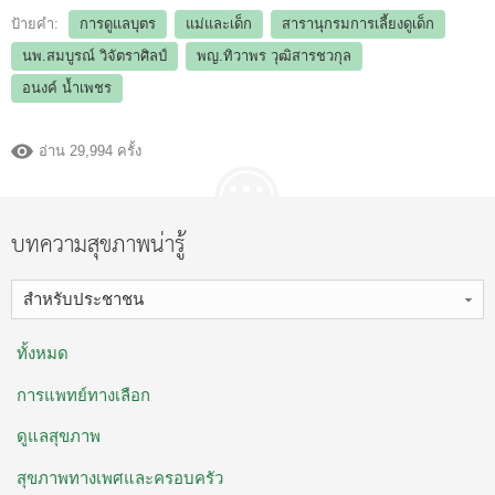
ป้ายคำ:
การดูแลบุตร
แม่และเด็ก
สารานุกรมการเลี้ยงดูเด็ก
นพ.สมบูรณ์ วิจัตราศิลป์
พญ.ทิวาพร วุฒิสารชวกุล
อนงค์ น้ำเพชร
อ่าน 29,994 ครั้ง
บทความสุขภาพน่ารู้
สำหรับประชาชน
ทั้งหมด
การแพทย์ทางเลือก
ดูแลสุขภาพ
สุขภาพทางเพศและครอบครัว