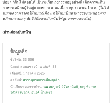
บ่อยๆ ก็กินไม่ค่อยได้ เป็นวงเวียนวงกรรมอยู่อย่างนี้ เด็กควรจะกิน
อาหารเหมือนผู้ใหญ่และหย่าขวดนมเมื่ออายุประมาณ 1 ขวบ (
ไม่ได้
หมายความว่างดให้นมแก่เด็ก แต่ให้นมเป็นอาหารรองแทนอาหาร
หลักและค่อยๆ หัดให้ดื่มจากถ้วยไม่ใช่ดูดจากขวดจนโต)
(อ่านต่อฉบับหน้า)
ข้อมูลสื่อ
ชื่อไฟล์:
33-006
นิตยสารหมอชาวบ้าน
เล่มที่:
33
เดือน/ปี:
มกราคม 2525
คอลัมน์:
สารานุกรมการเลี้ยงดูเด็ก
นักเขียนหมอชาวบ้าน:
นพ.สมบูรณ์ วิจัตราศิลป์
,
พญ.ทิวาพร
วุฒิสารชวกุล
,
อนงค์ น้ำเพชร