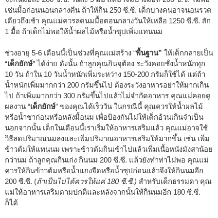
เช่นมื้อก่อนนอนกลางคืน ถ้าให้กิน 250 ซี.ซี. เด็กบางคนอาจนอนรวด
เดียวถึงเช้า คุณแม่ควรลดนมมื้อตอนกลางวันให้เหลือ 1250 ซี.ซี. สัก
1 มื้อ ถ้าเด็กไม่พอให้น้ำผลไม้หรือน้ำซุปเพิ่มแทนนม
ช่วงอายุ 5-6 เดือนนี้เป็นช่วงที่คุณแม่สร้าง “
พื้นฐาน”
ให้เด็กกลายเป็น
“
เด็กยักษ์
” ได้ง่าย ดังนั้น ถ้าลูกคุณกินจุต้อง ระวังคอยชั่งน้ำหนักทุก
10 วัน ถ้าใน 10 วันน้ำหนักเพิ่มระหว่าง 150-200 กรัมก็ใช้ได้ แต่ถ้า
น้ำหนักเพิ่มมากกว่า 200 กรัมขึ้นไป ต้องระวังอาหารอย่าให้มากเกิน
ไป ถ้าเพิ่มมากกว่า 300 กรัมขึ้นไปแล้วไม่จำกัดอาหาร คุณแม่คอยดู
ผลงาน “
เด็กยักษ์
” ของคุณได้เร็ววัน ในกรณีนี้ คุณควรให้น้ำผลไม้
หรือน้ำชาก่อนหรือหลังมื้อนม เพื่อป้องกันไม่ให้เด็กอ้วนเกินจำเป็น
นอกจากนั้น เด็กในเดือนนี้เราเริ่มให้อาหารเสริมแล้ว คุณแม่อาจใช้
วิธีลดปริมาณนมลงและเพิ่มปริมาณอาหารเสริมให้มากขึ้น เช่น เพิ่ม
ข้าวต้มให้แทนนม เพราะข้าวต้มกินเข้าไปแล้วเพิ่มเนื้อหนังมังสาน้อย
กว่านม ถ้าลูกคุณกินเก่ง กินนม 200 ซี.ซี. แล้วยังทำท่าไม่พอ คุณแม่
ควรให้กินข้าวต้มหรือน้ำแกงจืดหรือน้ำซุปก่อนแล้วจึงให้กินนมอีก
200 ซี.ซี. (
ถ้าเป็นไปได้ควรให้แค่ 180 ซี.ซี.)
สำหรับเด็กธรรมดา คุณ
แม่ให้อาหารเสริมตามปกติและหลังจากนั้นให้กินนมอีก 180 ซี.ซี.
ก็ได้