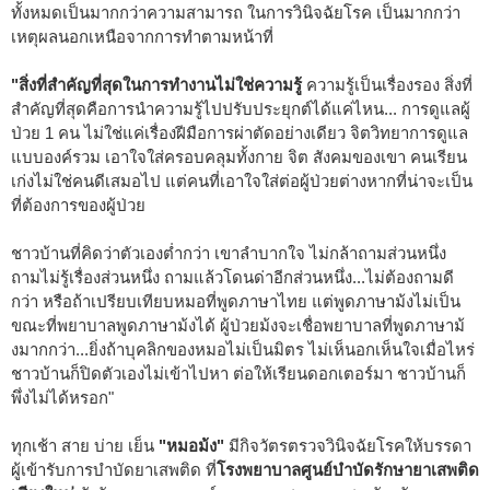
ทั้งหมดเป็นมากกว่าความสามารถ ในการวินิจฉัยโรค เป็นมากกว่า
เหตุผลนอกเหนือจากการทำตามหน้าที่
"สิ่งที่สำคัญที่สุดในการทำงานไม่ใช่ความรู้
ความรู้เป็นเรื่องรอง สิ่งที่
สำคัญที่สุดคือการนำความรู้ไปปรับประยุกต์ได้แค่ไหน... การดูแลผู้
ป่วย 1 คน ไม่ใช่แค่เรื่องฝีมือการผ่าตัดอย่างเดียว จิตวิทยาการดูแล
แบบองค์รวม เอาใจใส่ครอบคลุมทั้งกาย จิต สังคมของเขา คนเรียน
เก่งไม่ใช่คนดีเสมอไป แต่คนที่เอาใจใส่ต่อผู้ป่วยต่างหากที่น่าจะเป็น
ที่ต้องการของผู้ป่วย
ชาวบ้านที่คิดว่าตัวเองต่ำกว่า เขาลำบากใจ ไม่กล้าถามส่วนหนึ่ง
ถามไม่รู้เรื่องส่วนหนึ่ง ถามแล้วโดนด่าอีกส่วนหนึ่ง...ไม่ต้องถามดี
กว่า หรือถ้าเปรียบเทียบหมอที่พูดภาษาไทย แต่พูดภาษาม้งไม่เป็น
ขณะที่พยาบาลพูดภาษาม้งได้ ผู้ป่วยม้งจะเชื่อพยาบาลที่พูดภาษาม้
งมากกว่า...ยิ่งถ้าบุคลิกของหมอไม่เป็นมิตร ไม่เห็นอกเห็นใจเมื่อไหร่
ชาวบ้านก็ปิดตัวเองไม่เข้าไปหา ต่อให้เรียนดอกเตอร์มา ชาวบ้านก็
พึ่งไม่ได้หรอก"
ทุกเช้า สาย บ่าย เย็น
"หมอม้ง"
มีกิจวัตรตรวจวินิจฉัยโรคให้บรรดา
ผู้เข้ารับการบำบัดยาเสพติด ที่
โรงพยาบาลศูนย์บำบัดรักษายาเสพติด