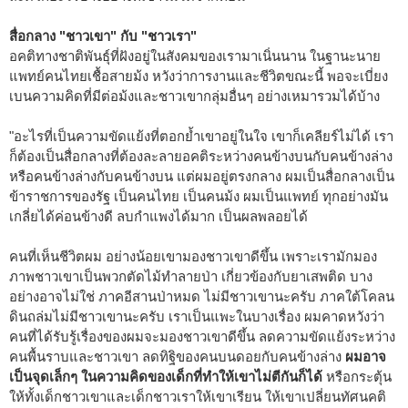
สื่อกลาง "ชาวเขา" กับ "ชาวเรา"
อคติทางชาติพันธุ์ที่ฝังอยู่ในสังคมของเรามาเนิ่นนาน ในฐานะนาย
แพทย์คนไทยเชื้อสายม้ง หวังว่าการงานและชีวิตขณะนี้ พอจะเบี่ยง
เบนความคิดที่มีต่อม้งและชาวเขากลุ่มอื่นๆ อย่างเหมารวมได้บ้าง
"อะไรที่เป็นความขัดแย้งที่ตอกย้ำเขาอยู่ในใจ เขาก็เคลียร์ไม่ได้ เรา
ก็ต้องเป็นสื่อกลางที่ต้องละลายอคติระหว่างคนข้างบนกับคนข้างล่าง
หรือคนข้างล่างกับคนข้างบน แต่ผมอยู่ตรงกลาง ผมเป็นสื่อกลางเป็น
ข้าราชการของรัฐ เป็นคนไทย เป็นคนม้ง ผมเป็นแพทย์ ทุกอย่างมัน
เกลี่ยได้ค่อนข้างดี ลบกำแพงได้มาก เป็นผลพลอยได้
คนที่เห็นชีวิตผม อย่างน้อยเขามองชาวเขาดีขึ้น เพราะเรามักมอง
ภาพชาวเขาเป็นพวกตัดไม้ทำลายป่า เกี่ยวข้องกับยาเสพติด บาง
อย่างอาจไม่ใช่ ภาคอีสานป่าหมด ไม่มีชาวเขานะครับ ภาคใต้โคลน
ดินถล่มไม่มีชาวเขานะครับ เราเป็นแพะในบางเรื่อง ผมคาดหวังว่า
คนที่ได้รับรู้เรื่องของผมจะมองชาวเขาดีขึ้น ลดความขัดแย้งระหว่าง
คนพื้นราบและชาวเขา ลดทิฐิของคนบนดอยกับคนข้างล่าง
ผมอาจ
เป็นจุดเล็กๆ ในความคิดของเด็กที่ทำให้เขาไม่ตีกันก็ได้
หรือกระตุ้น
ให้ทั้งเด็กชาวเขาและเด็กชาวเราให้เขาเรียน ให้เขาเปลี่ยนทัศนคติ