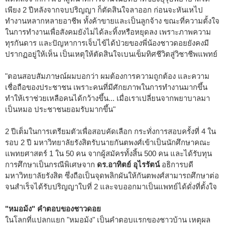
เพียง 2 ปีหลังจากจบปริญญา ก็ตัดสินใจลาออก ก่อนจะหันเหไป
ทำงานหลากหลายอาชีพ ทั้งค้าขายและเป็นลูกจ้าง ขณะที่ความตั้งใจ
ในการทำงานเพื่อสังคมยังไม่ได้ละทิ้งหรือหยุดลง เพราะภาพความ
ทุรกันดาร และปัญหาการเจ็บไข้ได้ป่วยของพี่น้องชาวดอยยังคงมี
ปรากฏอยู่ให้เห็น เป็นเหตุให้ตัดสินใจเบนเข็มทิศชีวิตสู่วิชาชีพแพทย์
"ตอนสอบสัมภาษณ์ผมบอกว่า ผมต้องการความถูกต้อง และความ
เชื่อถือของประชาชน เพราะคนที่มีศักยภาพในการทำงานมากขึ้น
ทำให้เราช่วยเหลือคนได้กว้างขึ้น... เมื่อเราเปลี่ยนจากพยาบาลมา
เป็นหมอ ประชาชนยอมรับมากขึ้น"
2 ปีเต็มในการเตรียมตัวเพื่อสอบคัดเลือก กระทั่งการสอบครั้งที่ 4 ใน
รอบ 2 ปี มหาวิทยาลัยรังสิตรับนายกันตพงศ์เข้าเป็นนักศึกษาคณะ
แพทยศาสตร์ 1 ใน 50 คน จากผู้สมัครทั้งสิ้น 500 คน และได้รับทุน
การศึกษาเป็นกรณีพิเศษจาก
ดร.อาทิตย์ อุไรรัตน์
อธิการบดี
มหาวิทยาลัยรังสิต ซึ่งถือเป็นจุดพลิกผันให้กันตพงศ์สามารถศึกษาต่อ
จนสำเร็จได้รับปริญญาใบที่ 2 และจบออกมาเป็นแพทย์ได้ดั่งที่ตั้งใจ
"หมอม้ง" คำตอบของชาวดอย
ในโลกที่แปลกแยก "หมอม้ง" เป็นคำตอบแรกของชาวบ้าน เหตุผล