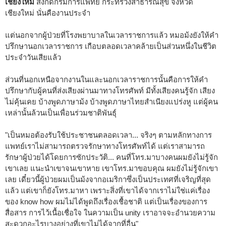
เชียงใหม่
สังกัดกรมการแพทย์ กระทรวงสาธารณสุข จังหวัด
เชียงใหม่ นั่นคืองานประจำ
แต่นอกจากผู้ป่วยที่โรงพยาบาลในเวลาราชการแล้ว หมอม้งยังให้คำ
ปรึกษานอกเวลาราชการ เกือบตลอดเวลาคล้ายเป็นส่วนหนึ่งในชีวิต
ประจำวันเสียแล้ว
ส่วนที่นอกเหนือจากงานในและนอกเวลาราชการนั้นคือการให้คำ
ปรึกษากับผู้คนที่ส่งเสียงผ่านมาทางโทรศัพท์ มีทั้งเสียงคนรู้จัก เสียง
ไม่คุ้นเคย บ้างพูดภาษาม้ง บ้างพูดภาษาไทยสำเนียงแปร่งหู แต่ผู้คน
เหล่านั้นล้วนเป็นเพื่อนร่วมชาติพันธุ์
"เป็นหมอต้องรับใช้ประชาชนตลอดเวลา... จริงๆ ตามหลักทางการ
แพทย์เราไม่สามารถตรวจรักษาทางโทรศัพท์ได้ แต่เราสามารถ
รักษาผู้ป่วยได้โดยการซักประวัติ... คนที่โทร.มาบางคนผมยังไม่รู้จัก
เขาเลย แนะนำเขาจนเขาหาย เขาโทร.มาขอบคุณ ผมยังไม่รู้จักเขา
เลย เดี๋ยวนี้ผู้ป่วยผมเป็นม้งจากอเมริกาซึ่งเป็นประเทศที่เจริญที่สุด
แล้ว แต่เขาก็ยังโทร.มาหา เพราะสิ่งที่เขาได้จากเราไม่ใช่แค่เรื่อง
ของ know how ผมไม่ได้พูดถึงเรื่องเชื้อชาติ แต่เป็นเรื่องของการ
สื่อสาร การไว้เนื้อเชื่อใจ ในความเป็น unity เราอาจจะอำนวยความ
สะดวกอะไรบางอย่างที่เขาไม่ได้จากที่อื่น"