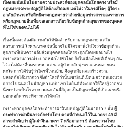
เปิดเผยนั้นเป็นไปตามความประสงค์ของบุคคลนั้นโดยตรง หรือมี
กฎหมายเฉพาะบัญญัติให้ต้องเปิดเผย แต่ไม่ว่าในกรณีใดๆ ผู้ใดจะ
อาศัยอำนาจหรือสิทธิตามกฎหมายว่าด้วยข้อมูลข่าวสารของราชการ
หรือกฎหมายอื่นเพื่อขอเอกสารเกี่ยวกับข้อมูลด้านสุขภาพของบุคคล
ที่ไม่ใช่ของตนไม่ได้
เรื่องนี้คงจะต้องตีความกันให้ชัดสำหรับภาษากฎหมาย แต่ใน
สถานการณ์ โรคระบาดเช่นนี้อาจไม่มีใครมานั่งใส่ใจว่าข้อมูลด้าน
สุขภาพที่เป็นความลับส่วนบุคคลของใครจะถูกเปิดเผยอย่างไร
เพราะสถานการณ์ระบาดหนักไปทั่วโลก ยิ่งในเมืองไทยที่เตือนๆ กัน
ไว้ว่าไม่ต้องตื่นตระหนก แต่ยอดผู้ป่วยกลับพุ่งพรวดจนหลายคน
ตกใจ การได้รับรู้ว่าใครที่ไหนป่วย จึงดูเหมือนจะสร้างความ
ปลอดภัยได้มากกว่า ซึ่งถ้าใครที่ว่านั้นเขายินดีเปิดเผยว่าตนเองป่วย
อย่างไร นั่นคงไม่มีปัญหา แต่ถ้าเขาไม่ยินดีที่จะบอกให้ใครรู้ว่าตอน
นี้เขาป่วยเป็นโรคระบาดนะ อันนี้สิดูจะเป็นปัญหาซึ่งผู้ที่เปิดเผยหรือ
บอกต่อก็ควรจะพิจารณาให้หนัก
เพราะหากบุคคลใดกระทำการฝ่าฝืนบทบัญญัติในมาตรา 7 นั้น
ผู้
กระทำการฝ่าฝืนอาจต้องรับโทษ ตามที่กำหนดไว้ในมาตรา 49 มี
สาระสำคัญว่า ผู้ใดฝ่าฝืนมาตรา 7 หรือมาตรา 9 ต้องระวางโทษ