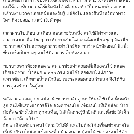
เดือนต่อมาอาการของคนไข้เริ่มดีขึ้น สามารถหายใจได้เองโดยเพียง
แต่ให้ออกซิเจน คนไข้เริ่มนั่งได้ เมื่อหมอทัก "ยิ้มหน่อยเร็ว จะหาย
แล้วนะ" แววตาเธอเหมือนจะรับรู้ แต่ยังไม่แสดงสีหน้าหรือท่าทาง
ใดๆ ที่จะบ่งบอกว่าเข้าใจคำพูด
เวลาผ่านไปเกือบ ๕ เดือน ตอนสายวันหนึ่ง คนไข้มีท่าทางและ
อาการแสดงที่แปลกๆ กระสับกระส่ายไม่นอนนิ่งเหมือนทุกๆ วัน เมื่อ
พยาบาลเข้าไปตรวจดูอาการอย่างใกล้ชิด พบว่าหน้าท้องคนไข้แข็ง
ขึ้น เกร็งเป็นช่วงๆ คนไข้มีอาการเจ็บท้องคลอด
พยาบาลจากห้องคลอด ๒ คน มาช่วยทำคลอดที่เตียงคนไข้ คลอด
เด็กเพศชาย น้ำหนัก ๑,๖๐๐ กรัม คนไข้ปลอดภัยไม่มีภาวะ
แทรกซ้อน เด็กชายน้ำหนักน้อย เพราะคลอดก่อนกำหนด จึงได้รับ
การดูแลรักษาในตู้อบ
หลังจากคลอดลูก ๑ สัปดาห์ พยาบาลอุ้มลูกมาให้คนไข้ เมื่อเห็นหน้า
ลูก คนไข้แสดงอาการดีใจ ดวงตาพองโต เพ่งมองไปที่เด็กน้อย ป่าย
มือทั้ง ๒ ข้างไปมา ทุกคนที่อยู่ในที่นั้นต่างรู้สึกยินดี และตั้งชื่อให้เด็ก
น้อยว่า "น้องเบิร์ด"
อีก ๑ เดือนต่อมา คนไข้หายใจได้ดี และไม่ต้องใช้เครื่องช่วยหายใจ
เริ่มฝึกยืน เด็กน้อยแข็งแรงขึ้น นำออกจากตู้อบได้ พ่อของคนไข้จึง