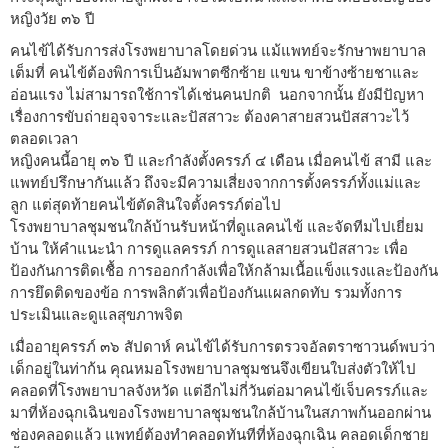
หญิงวัย ๓๖ ปี
คนไข้ได้รับการส่งโรงพยาบาลโดยด่วน แม้แพทย์จะรักษาพยาบาล
เต็มที่ คนไข้ต้องพิการเป็นอัมพาตซีกซ้าย แขน ขาข้างซ้ายชาและ
อ่อนแรง ไม่สามารถใช้การได้เช่นคนปกติ นอกจากนั้น ยังมีปัญหา
เรื่องการขับถ่ายอุจจาระและปัสสาวะ ต้องคาสายสวนปัสสาวะไว้
ตลอดเวลา
หญิงคนนี้อายุ ๓๖ ปี และกำลังตั้งครรภ์ ๔ เดือน เมื่อคนไข้ สามี และ
แพทย์ปรึกษากันแล้ว ถึงจะมีความเสี่ยงจากการตั้งครรภ์ทั้งแม่และ
ลูก แต่สุดท้ายคนไข้ตัดสินใจตั้งครรภ์ต่อไป
โรงพยาบาลชุมชนใกล้บ้านรับหน้าที่ดูแลคนไข้ และจัดทีมไปเยี่ยม
บ้าน ให้คำแนะนำ การดูแลครรภ์ การดูแลสายสวนปัสสาวะ เพื่อ
ป้องกันการติดเชื้อ การออกกำลังเพื่อให้กล้ามเนื้อแข็งแรงและป้องกัน
การยึดติดของข้อ การพลิกตัวเพื่อป้องกันแผลกดทับ รวมทั้งการ
ประเมินและดูแลสุขภาพจิต
เมื่ออายุครรภ์ ๓๖ สัปดาห์ คนไข้ได้รับการตรวจอัลตราซาวนด์พบว่า
เด็กอยู่ในท่าก้น คุณหมอโรงพยาบาลชุมชนจึงเขียนใบส่งตัวให้ไป
คลอดที่โรงพยาบาลจังหวัด แต่อีกไม่กี่วันต่อมาคนไข้เจ็บครรภ์และ
มาที่ห้องฉุกเฉินของโรงพยาบาลชุมชนใกล้บ้านในสภาพก้นออกผ่าน
ช่องคลอดแล้ว แพทย์ต้องทำคลอดทันทีที่ห้องฉุกเฉิน คลอดเด็กชาย