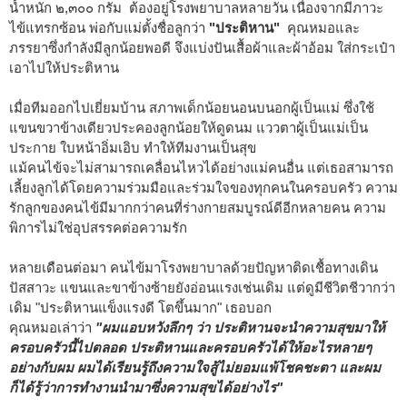
น้ำหนัก ๒,๓๐๐ กรัม ต้องอยู่โรงพยาบาลหลายวัน เนื่องจากมีภาวะ
ไข้แทรกซ้อน พ่อกับแม่ตั้งชื่อลูกว่า
"ประติหาน"
คุณหมอและ
ภรรยาซึ่งกำลังมีลูกน้อยพอดี จึงแบ่งปันเสื้อผ้าและผ้าอ้อม ใส่กระเป๋า
เอาไปให้ประติหาน
เมื่อทีมออกไปเยี่ยมบ้าน สภาพเด็กน้อยนอนบนอกผู้เป็นแม่ ซึ่งใช้
แขนขวาข้างเดียวประคองลูกน้อยให้ดูดนม แววตาผู้เป็นแม่เป็น
ประกาย ใบหน้าอิ่มเอิบ ทำให้ทีมงานเป็นสุข
แม้คนไข้จะไม่สามารถเคลื่อนไหวได้อย่างแม่คนอื่น แต่เธอสามารถ
เลี้ยงลูกได้โดยความร่วมมือและร่วมใจของทุกคนในครอบครัว ความ
รักลูกของคนไข้มีมากกว่าคนที่ร่างกายสมบูรณ์ดีอีกหลายคน ความ
พิการไม่ใช่อุปสรรคต่อความรัก
หลายเดือนต่อมา คนไข้มาโรงพยาบาลด้วยปัญหาติดเชื้อทางเดิน
ปัสสาวะ แขนและขาข้างซ้ายยังอ่อนแรงเช่นเดิม แต่ดูมีชีวิตชีวากว่า
เดิม "ประติหานแข็งแรงดี โตขึ้นมาก" เธอบอก
คุณหมอเล่าว่า
"ผมแอบหวังลึกๆ ว่า ประติหานจะนำความสุขมาให้
ครอบครัวนี้ไปตลอด ประติหานและครอบครัวได้ให้อะไรหลายๆ
อย่างกับผม ผมได้เรียนรู้ถึงความใจสู้ไม่ยอมแพ้โชคชะตา และผม
ก็ได้รู้ว่าการทำงานนำมาซึ่งความสุขได้อย่างไร"