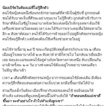
น้องเบิร์ดในท้องแม่ที่ไม่รู้สึกตัว
คนไข้หญิงคนหนึ่งซ้อนรถจักรยานยนต์ที่สามีเป็นผู้ขับขี่ ถูกรถยนต์
ชนได้รับบาดเจ็บที่ศีรษะอย่างรุนแรง ไม่รู้สึกตัว ถูกส่งตัวเข้ารับการ
รักษาที่ห้องไอซียูโรงพยาบาลจังหวัดแห่งหนึ่งใกล้กรุงเทพฯ ต้องใช้
เครื่องช่วยหายใจตลอดเวลา และได้รับการเจาะคอเพื่อใส่ท่อหายใจ
อีก ๓ สัปดาห์ต่อมา คนไข้ได้รับการย้ายออกไปอยู่ตึกศัลยกรรมหญิง
คนไข้พอรู้สึกตัว แต่ยังคงต้องใช้เครื่องช่วยหายใจอยู่
คนไข้รายนี้อายุ ๒๔ ปี ขณะเกิดอุบัติเหตุตั้งครรภ์ประมาณ ๒ เดือน
เมื่ออยู่โรงพยาบาลได้ ๒-๓ สัปดาห์ สามีก็หายไป ไม่กลับมาเยี่ยมอีก
เลย พ่อและแม่ของคนไข้อยู่ต่างจังหวัดทางภาคเหนือ สับเปลี่ยนกัน
มาเฝ้าครั้งละ ๒-๓ วัน บางช่วงคนไข้ต้องอยู่โรงพยาบาลคนเดียว
ไม่มีญาติมาเฝ้า
เวลา ๑ เดือนที่ตึกศัลยกรรมหญิง อาการของคนไข้ยังคงเดิม มีเพียง
ความรู้สึกที่ตอบสนองต่อความเจ็บปวด ยกมือขึ้นมาปัดได้บ้าง
ส่วนเรื่องเด็กในท้อง เมื่อปรึกษากับพ่อของคนไข้ พ่อยินยอมให้
ทำแท้ง แต่หมอที่ดูแลหญิงคนนี้ไม่ทำแท้งให้
"ถ้าตอนหลังแม่เขาดี
ขึ้นมา จะทำอย่างไร ถ้าไปทำแท้งลูกเขา"