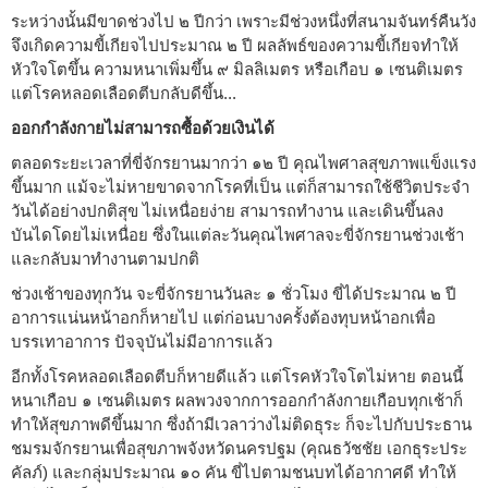
ระหว่างนั้นมีขาดช่วงไป ๒ ปีกว่า เพราะมีช่วงหนึ่งที่สนามจันทร์คืนวัง
จึงเกิดความขี้เกียจไปประมาณ ๒ ปี ผลลัพธ์ของความขี้เกียจทำให้
หัวใจโตขึ้น ความหนาเพิ่มขึ้น ๙ มิลลิเมตร หรือเกือบ ๑ เซนติเมตร
แต่โรคหลอดเลือดตีบกลับดีขึ้น...
ออกกำลังกายไม่สามารถซื้อด้วยเงินได้
ตลอดระยะเวลาที่ขี่จักรยานมากว่า ๑๒ ปี คุณไพศาลสุขภาพแข็งแรง
ขึ้นมาก แม้จะไม่หายขาดจากโรคที่เป็น แต่ก็สามารถใช้ชีวิตประจำ
วันได้อย่างปกติสุข ไม่เหนื่อยง่าย สามารถทำงาน และเดินขึ้นลง
บันไดโดยไม่เหนื่อย ซึ่งในแต่ละวันคุณไพศาลจะขี่จักรยานช่วงเช้า
และกลับมาทำงานตามปกติ
ช่วงเช้าของทุกวัน จะขี่จักรยานวันละ ๑ ชั่วโมง ขี่ได้ประมาณ ๒ ปี
อาการแน่นหน้าอกก็หายไป แต่ก่อนบางครั้งต้องทุบหน้าอกเพื่อ
บรรเทาอาการ ปัจจุบันไม่มีอาการแล้ว
อีกทั้งโรคหลอดเลือดตีบก็หายดีแล้ว แต่โรคหัวใจโตไม่หาย ตอนนี้
หนาเกือบ ๑ เซนติเมตร ผลพวงจากการออกกำลังกายเกือบทุกเช้าก็
ทำให้สุขภาพดีขึ้นมาก ซึ่งถ้ามีเวลาว่างไม่ติดธุระ ก็จะไปกับประธาน
ชมรมจักรยานเพื่อสุขภาพจังหวัดนครปฐม (คุณธวัชชัย เอกธุระประ
คัลภ์) และกลุ่มประมาณ ๑๐ คัน ขี่ไปตามชนบทได้อากาศดี ทำให้