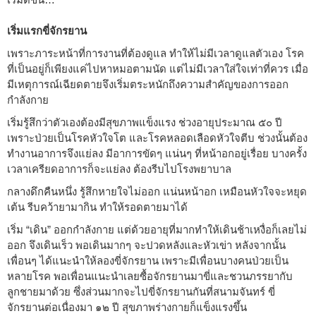
เริ่มแรกขี่จักรยาน
เพราะภาระหน้าที่การงานที่ต้องดูแล ทำให้ไม่มีเวลาดูแลตัวเอง โรค
ที่เป็นอยู่ก็เพียงแค่ไปหาหมอตามนัด แต่ไม่มีเวลาใส่ใจเท่าที่ควร เมื่อ
มีเหตุการณ์เฉียดตายจึงเริ่มตระหนักถึงความสำคัญของการออก
กำลังกาย
เริ่มรู้สึกว่าตัวเองต้องมีสุขภาพแข็งแรง ช่วงอายุประมาณ ๕๐ ปี
เพราะป่วยเป็นโรคหัวใจโต และโรคหลอดเลือดหัวใจตีบ ช่วงนั้นต้อง
ทำงานอาการจึงแย่ลง มีอาการขัดๆ แน่นๆ ที่หน้าอกอยู่เรื่อย บางครั้ง
เวลาเครียดอาการก็จะแย่ลง ต้องรีบไปโรงพยาบาล
กลางดึกคืนหนึ่ง รู้สึกหายใจไม่ออก แน่นหน้าอก เหมือนหัวใจจะหยุด
เต้น รีบคว้ายามากิน ทำให้รอดตายมาได้
เริ่ม “เดิน” ออกกำลังกาย แต่ด้วยอายุที่มากทำให้เดินช้าเหงื่อก็เลยไม่
ออก จึงเดินเร็ว พอเดินมากๆ จะปวดหลังและหัวเข่า หลังจากนั้น
เพื่อนๆ ได้แนะนำให้ลองขี่จักรยาน เพราะมีเพื่อนบางคนป่วยเป็น
หลายโรค พอเพื่อนแนะนำเลยซื้อจักรยานมาขี่และชวนภรรยากับ
ลูกชายมาด้วย ซึ่งส่วนมากจะไปขี่จักรยานกันที่สนามจันทร์ ขี่
จักรยานต่อเนื่องมา ๑๒ ปี สุขภาพร่างกายก็แข็งแรงขึ้น