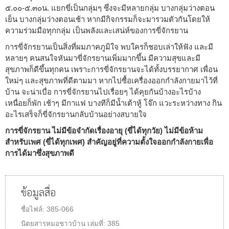
๕.๐๐-๕.๓๐น. แยกขี่เป็นกลุ่มๆ ซึ่งจะมีหลายกลุ่ม บางกลุ่มว่างตอน
เย็น บางกลุ่มว่างตอนเช้า หากมีกิจกรรมก็จะมารวมตัวกันโดยให้
ความร่วมมือทุกกลุ่ม เป็นพลังและเสน่ห์ของการขี่จักรยาน
การขี่จักรยานเป็นสิ่งที่ผมภาคภูมิใจ พบใครก็ชอบเล่าให้ฟัง และมี
หลายๆ คนสนใจหันมาขี่จักรยานเพิ่มมากขึ้น มีความสุขและมี
สุขภาพก็ดีขึ้นทุกคน เพราะการขี่จักรยานจะได้ทั้งบรรยากาศ เพื่อน
ใหม่ๆ และสุขภาพที่ดีตามมา หากไปซื้อเครื่องออกกำลังกายมาไว้ที่
บ้าน จะน่าเบื่อ การขี่จักรยานไปเรื่อยๆ ได้คุยกันบ้างอะไรบ้าง
เหนื่อยก็พัก เช้าๆ มีกาแฟ บางทีก็มีน้ำเต้าหู้ โจ๊ก แวะระหว่างทาง กิน
อะไรเสร็จก็ขี่จักรยานกลับบ้านอย่างสบายใจ
การขี่จักรยาน ไม่มีข้อจำกัดเรื่องอายุ (ขี่ได้ทุกวัย) ไม่มีข้อห้าม
สำหรับเพศ (ขี่ได้ทุกเพศ) สำคัญอยู่ที่ความตั้งใจออกกำลังกายเพื่อ
การได้มาซึ่งสุขภาพดี
ข้อมูลสื่อ
ชื่อไฟล์:
385-066
นิตยสารหมอชาวบ้าน
เล่มที่:
385