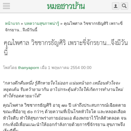
หน้าแรก
»
บทความสุขภาพน่ารู้
» คุณไพศาล วิชชากรธัญศิริ เพราะขี่
จักรยาน...จึงมีวันนี้
คุณไพศาล วิชชากรธัญศิริ เพราะขี่จักรยาน...จึงมีวัน
นี้
โพสโดย
thanyaporn
เมื่อ 1 พฤษภาคม 2554 00:00
“กลางดึกคืนหนึ่ง รู้สึกหายใจไม่ออก แน่นหน้าอก เหมือนหัวใจจะ
หยุดเต้น รีบคว้ายามากิน ยาไปกระตุ้นหัวใจให้เกิดการทำงานใหม่
ทำให้รอดตายมาได้”
คุณไพศาล วิชชากรธัญศิริ อายุ ๗๐ ปี เล่าถึงประสบการณ์เฉียดตาย
ขณะที่มีอายุ ๕๐ กว่าๆ ด้วยความที่เป็นโรคหัวใจโต และหลอดเลือด
หัวใจตีบ ทำให้สุขภาพร่างกายอ่อนแอ ต้องพกยาไว้ใกล้ตัวตลอด จน
กระทั่งมีเพื่อนแนะนำให้ออกกำลังกายด้วยการขี่จักรยาน สุขภาพจึง
เริ่มดีขึ้น…