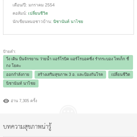
เดือน/ปี:
มกราคม 2554
คอลัมน์:
เปลี่ยนชีวิต
นักเขียนหมอชาวบ้าน:
นิชานันท์ นาไชย
ป้ายคำ:
วิ่ง เดิน ปั่นจักรยาน ว่ายน้ำ แอร์โรบิค แอร์โรบอคซิ่ง รำกระบอง ไทเก็ก ชี่
กง โยคะ
ออกกำลังกาย
สร้างเสริมสุขภาพ 3 อ.​ และป้องกันโรค
เปลี่ยนชีวิต
นิชานันท์ นาไชย
อ่าน 7,305 ครั้ง
บทความสุขภาพน่ารู้