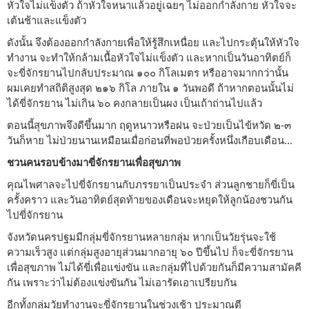
หัวใจไม่แข็งตัว ถ้าหัวใจหนาแล้วอยู่เฉยๆ ไม่ออกกำลังกาย หัวใจจะ
เต้นช้าและแข็งตัว
ดังนั้น จึงต้องออกกำลังกายเพื่อให้รู้สึกเหนื่อย และไปกระตุ้นให้หัวใจ
ทำงาน จะทำให้กล้ามเนื้อหัวใจไม่แข็งตัว และหากเป็นวันอาทิตย์ก็
จะขี่จักรยานไปกลับประมาณ ๑๐๐ กิโลเมตร หรืออาจมากกว่านั้น
ผมเคยทำสถิติสูงสุด ๒๑๖ กิโล ภายใน ๑ วันพอดี ถ้าหากตอนนั้นไม่
ได้ขี่จักรยาน ไม่เกิน ๖๐ คงกลายเป็นผง เป็นเถ้าถ่านไปแล้ว
ตอนนี้สุขภาพจึงดีขึ้นมาก ฤดูหนาวหรือฝน จะป่วยเป็นไข้หวัด ๒-๓
วันก็หาย ไม่ป่วยนานเหมือนเมื่อก่อนที่พอป่วยครั้งหนึ่งเกือบเดือน...
ชวนคนรอบข้างมาขี่จักรยานเพื่อสุขภาพ
คุณไพศาลจะไปขี่จักรยานกับภรรยาเป็นประจำ ส่วนลูกชายก็ขี่เป็น
ครั้งคราว และวันอาทิตย์สุดท้ายของเดือนจะหยุดให้ลูกน้องชวนกัน
ไปขี่จักรยาน
จังหวัดนครปฐมมีกลุ่มขี่จักรยานหลายกลุ่ม หากเป็นวัยรุ่นจะใช้
ความเร็วสูง แต่กลุ่มสูงอายุส่วนมากอายุ ๖๐ ปีขึ้นไป ก็จะขี่จักรยาน
เพื่อสุขภาพ ไม่ได้ขี่เพื่อแข่งขัน และกลุ่มที่ไปด้วยกันก็มีความสามัคคี
กัน เพราะว่าไม่ต้องแข่งขันกัน ไม่เอารัดเอาเปรียบกัน
อีกทั้งกลุ่มวัยทำงานจะขี่จักรยานในช่วงเช้า ประมาณตี