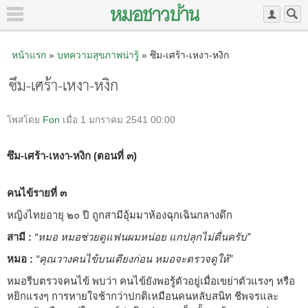
หน้าแรก
»
บทความสุขภาพน่ารู้
» ซึม-เศร้า-เหงา-หงิก
ซึม-เศร้า-เหงา-หงิก
โพสโดย
Fon
เมื่อ 1 มกราคม 2541 00:00
ซึม-เศร้า-เหงา-หงิก (ตอนที่ ๓)
คนไข้รายที่ ๓
หญิงไทยอายุ ๒๐ ปี ถูกสามีอุ้มมาห้องฉุกเฉินกลางดึก
สามี :
“หมอ หมอช่วยดูแฟนผมหน่อย แกปลุกไม่ตื่นครับ”
หมอ :
“คุณวางคนไข้บนเตียงก่อน หมอจะตรวจดูให้”
หมอรีบตรวจคนไข้ พบว่า คนไข้ยังพอรู้ตัวอยู่เมื่อเขย่าตัวแรงๆ หรือ
หยิกแรงๆ การหายใจช้ากว่าปกติเหมือนคนหลับสนิท ชีพจรและ