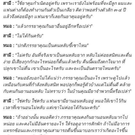
สามี :
“ใช้ยาคุมกำเนิดอยู่ครับ เพราะเรายังไม่พร้อมที่จะมีลูก ผมและ
แฟนต่างก็ต้องทำงานกันตัวเป็นเกลียว คิดว่าพอสร้างตัวสัก ๓-๔ ปี
แล้วจึงค่อยมีลูก แฟนเขาก็เลยกินยาคุมอยู่ครับ”
หมอ :
“แล้วภรรยาคุณกินยาอื่นอยู่อีกหรือเปล่า”
สามี :
“ไม่ได้กินครับ”
หมอ :
“ปกติภรรยาคุณเป็นคนหลับขี้เซาไหม”
สามี :
“ไม่ครับ อันที่จริงเขาเป็นคนหลับยาก หลับไม่ค่อยสนิทและตื่น
ง่าย มีเสียงกุกกักอะไรหน่อยก็ตื่นแล้วครับ คืนนี้ผมถึงตกใจมาก ที่
ปลุกเขาไม่ตื่น เขาเป็นอะไรครับ และจะเป็นอันตรายไหมครับ”
หมอ :
“หมอยังบอกไม่ได้แน่ว่า ภรรยาคุณเป็นอะไร เพราะดูไปแล้ว
เหมือนกับคนที่กำลังหลับสนิท พอปลุกก็พอรู้ตัวบ้างแต่ไม่ตื่นดี คล้าย
กับคนกินยานอนหลับ ไม่ทราบว่า ในบ้านคุณมียาจำพวกนี้หรือเปล่า”
สามี :
"ใช่ครับ ใช่ครับ แฟนเขามียานอนหลับอยู่ หมอให้เขาไว้กิน
เวลาที่เขานอนไม่หลับ แต่เขาไม่ค่อยได้กินนะครับ”
หมอ :
“ถ้าอย่างนั้น หมอคิดว่า ภรรยาคุณคงกินยานอนหลับมากไป
หน่อย และคงไม่มีอันตรายอะไร ให้รอดูอาการสักพัก ถ้าไม่มีอาการ
แทรกซ้อนและภรรยาคุณสามารถตื่นขึ้นมาบอกเราว่าเกิดอะไรขึ้น