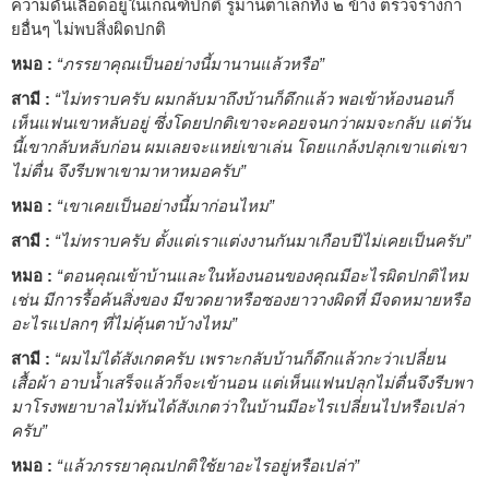
ความดันเลือดอยู่ในเกณฑ์ปกติ รูม่านตาเล็กทั้ง ๒ ข้าง ตรวจร่างกา
ยอื่นๆ ไม่พบสิ่งผิดปกติ
หมอ :
“ภรรยาคุณเป็นอย่างนี้มานานแล้วหรือ”
สามี :
“ไม่ทราบครับ ผมกลับมาถึงบ้านก็ดึกแล้ว พอเข้าห้องนอนก็
เห็นแฟนเขาหลับอยู่ ซึ่งโดยปกติเขาจะคอยจนกว่าผมจะกลับ แต่วัน
นี้เขากลับหลับก่อน ผมเลยจะแหย่เขาเล่น โดยแกล้งปลุกเขาแต่เขา
ไม่ตื่น จึงรีบพาเขามาหาหมอครับ”
หมอ :
“เขาเคยเป็นอย่างนี้มาก่อนไหม”
สามี :
“ไม่ทราบครับ ตั้งแต่เราแต่งงานกันมาเกือบปีไม่เคยเป็นครับ”
หมอ :
“ตอนคุณเข้าบ้านและในห้องนอนของคุณมีอะไรผิดปกติไหม
เช่น มีการรื้อค้นสิ่งของ มีขวดยาหรือซองยาวางผิดที่ มีจดหมายหรือ
อะไรแปลกๆ ที่ไม่คุ้นตาบ้างไหม”
สามี :
“ผมไม่ได้สังเกตครับ เพราะกลับบ้านก็ดึกแล้วกะว่าเปลี่ยน
เสื้อผ้า อาบน้ำเสร็จแล้วก็จะเข้านอน แต่เห็นแฟนปลุกไม่ตื่นจึงรีบพา
มาโรงพยาบาลไม่ทันได้สังเกตว่าในบ้านมีอะไรเปลี่ยนไปหรือเปล่า
ครับ”
หมอ :
“แล้วภรรยาคุณปกติใช้ยาอะไรอยู่หรือเปล่า”