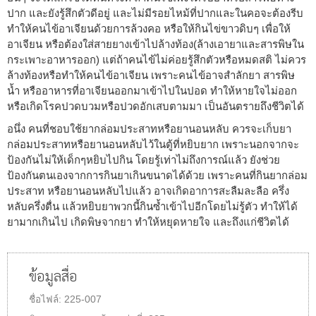
ปาก และยังรู้สึกตัวดีอยู่ และไม่มีรอยไหม้ที่ปากและในคอจะต้องรีบ
ทำให้คนไข้อาเจียนด้วยการล้วงคอ หรือให้กินไข่ขาวดิบๆ เพื่อให้
อาเจียน หรือต้องใส่สายยางเข้าไปล้างท้อง(ล้างเอายาและสารพิษใน
กระเพาะอาหารออก) แต่ถ้าคนไข้ไม่ค่อยรู้สึกตัวหรือหมดสติ ไม่ควร
ล้างท้องหรือทำให้คนไข้อาเจียน เพราะคนไข้อาจสำลักยา สารพิษ
น้ำ หรืออาหารที่อาเจียนออกมาเข้าไปในปอด ทำให้หายใจไม่ออก
หรือเกิดโรคปวดบวมหรือปวดอักเสบตามมา เป็นอันตรายถึงชีวิตได้
อนึ่ง คนที่ชอบใช้ยากล่อมประสาทหรือยานอนหลับ ควรจะเก็บยา
กล่อมประสาทหรือยานอนหลับไว้ในตู้ที่หยิบยาก เพราะนอกจากจะ
ป้องกันไม่ให้เด็กๆหยิบไปกิน โดยรู้เท่าไม่ถึงการณ์แล้ว ยังช่วย
ป้องกันตนเองจากการกินยาเกินขนาดได้ด้วย เพราะคนที่กินยากล่อม
ประสาท หรือยานอนหลับไปแล้ว อาจเกิดอาการสะลืมละลือ ครึ่ง
หลับครึ่งตื่น แล้วหยิบยาพวกนี้กินซ้ำเข้าไปอีกโดยไม่รู้ตัว ทำให้ได้
ยามากเกินไป เกิดพิษจากยา ทำให้หยุดหายใจ และถึงแก่ชีวิตได้
ข้อมูลสื่อ
ชื่อไฟล์:
225-007