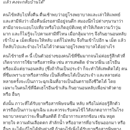
แล้ว คงจะกลับบ้านได้”
คนไข้หลับไปทั้งคืน ตื่นเช้าพบว่าอยู่โรงพยาบาลและเล่าให้แพทย์
และสามีฟังว่า เมื่อคืนนั่งรอสามีอยู่จนดึก สมองนึกไปต่างๆนานาว่า
สามีอาจจะแอบไปเที่ยวหรือไปเกิดอุบัติเหตุ ทำให้เกิดความว้าวุ่น
มาก และก็ไม่รู้จะไปตามสามีที่ไหน เมื่อกลุ้มมากๆ จึงกินยานอนหลับ
เข้าไป ๑ เม็ดเพื่อจะให้หลับ แต่ก็ไม่หลับ จึงกินเข้าไปอีก ๒ เม็ด แล้ว
ก็หลับไปและจำอะไรไม่ได้ว่าตนมาอยู่โรงพยาบาลได้อย่างไร
คนไข้รายที่ ๓ นี้ เป็นตัวอย่างของคนไข้ที่ซึมมากจนไม่ค่อยรู้สึกตัวที่
เกิดจากการใช้ยาหรือสารพิษ เช่น สารเสพติด จำพวกฝิ่น เฮโรอีน
หรือแม้แต่ยานอนหลับ (ซึ่งถ้ากินเป็นประจำ ก็จะทำให้เสพติดได้) คน
ที่ซึมเพราะยาหรือสารพิษ เป็นสิ่งที่พบได้เป็นประจำ และหลายต่อ
หลายครั้งจะเป็นภาวะฉุกเฉินที่อาจเป็นอันตรายถึงชีวิตได้ โดย
เฉพาะในคนไข้ที่ฉีดเฮโรอีนเข้าเส้น กินยานอนหลับเพื่อฆ่าตัวตาย
หรือ อื่นๆ
ดังนั้น ภาวะที่ได้รับยาหรือสารพิษจนซึม หลับ หรือไม่ค่อยรู้สึกตัว
ควรถือเป็นภาวะฉุกเฉิน และควรจะรับคนไข้ไว้สังเกตอาการในโรง
พยาบาลจนกว่าจะฟื้นคืนสติดี ถ้ามีอาการแทรกซ้อน เช่น หยุด
หายใจ ความดันเลือดตก สำลักน้ำ หรืออาหารที่อาเจียนออกมา หรือ
อื่นๆ จะได้แก้ไขได้ทันท่วงที ถ้าคนไข้เพิ่งได้รับยาหรือสารพิษทาง