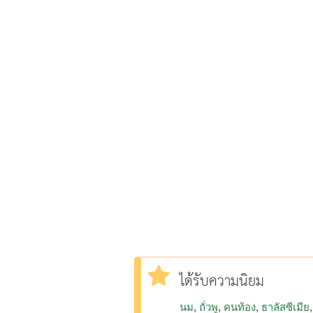
ได้รับความนิยม
นม
ถั่วพู
คนท้อง
ธาลัสซีเมีย