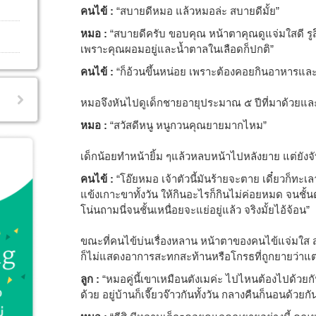
คนไข้ :
“สบายดีหมอ แล้วหมอล่ะ สบายดีมั้ย”
หมอ :
“สบายดีครับ ขอบคุณ หน้าตาคุณดูแจ่มใสดี รูสึ
เพราะคุณผอมอยู่และน้ำตาลในเลือดก็ปกติ”
คนไข้ :
“ก็อ้วนขึ้นหน่อย เพราะต้องคอยกินอาหารแล
หมอจึงหันไปดูเด็กชายอายุประมาณ ๕ ปีที่มาด้วยและ
หมอ :
“สวัสดีหนู หนูกวนคุณยายมากไหม”
เด็กน้อยทำหน้ายิ้ม ๆแล้วหลบหน้าไปหลังยาย แต่ยัง
คนไข้ :
“โอ๊ยหมอ เจ้าตัวนี้มันร้ายจะตาย เดี๋ยวก็ทะเ
แข้งเกาะขาทั้งวัน ให้กินอะไรก็กินไม่ค่อยหมด จนชั้น
โน่นถามนี่จนชั้นเหนื่อยจะแย่อยู่แล้ว จริงมั้ยไอ้จ้อน”
ขณะที่คนไข้บ่นเรื่องหลาน หน้าตาของคนไข้แจ่มใส 
ก็ไม่แสดงอาการสะทกสะท้านหรือโกรธที่ถูกยายว่าแต
ลูก :
“หมอคู่นี้เขาเหมือนตังเมค่ะ ไปไหนต้องไปด้ว
ด้วย อยู่บ้านก็เจี๊ยวจ๊าวกันทั้งวัน กลางคืนก็นอนด้วยกั