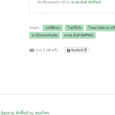
นักเขียนหมอชาวบ้าน:
ศ.นพ.สันต์ หัตถีรัตน์
ป้ายคำ:
กรณีศึกษา
โรคเรื้อรัง
โรคทางจิตเวช เค
มาเป็นหมอกันเถิด
ศ.นพ.สันต์ หัตถีรัตน์
อ่าน 3,199 ครั้ง
พิมพ์หน้านี้
ผู้สูงอายุ
ผักพื้นบ้าน
สมุนไพร