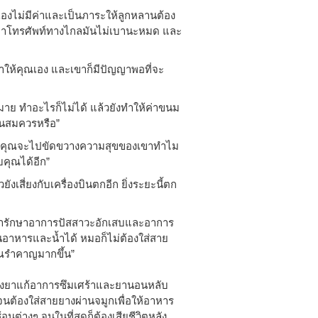
เองไม่มีค่าและเป็นภาระให้ลูกหลานต้อง
น ค่าโทรศัพท์ทางไกลมันไม่เบานะหมด และ
ให้คุณเอง และเขาก็มีปัญญาพอที่จะ
มาย ทำอะไรก็ไม่ได้ แล้วยังทำให้ค่าขนม
ันสมควรหรือ”
อน คุณจะไปขัดขวางความสุขของเขาทำไม
บคุณได้อีก”
ยังเสี่ยงกับเครื่องบินตกอีก ยิ่งระยะนี้ตก
ห้ยารักษาอาการปัสสาวะอักเสบและอาการ
อาหารและน้ำได้ หมอก็ไม่ต้องใส่สาย
ุณรำคาญมากขึ้น”
้งยาแก้อาการซึมเศร้าและยานอนหลับ
 จนต้องใส่สายยางผ่านจมูกเพื่อให้อาหาร
ต่างๆ จนในที่สุดก็ต้องเสียชีวิตหลัง