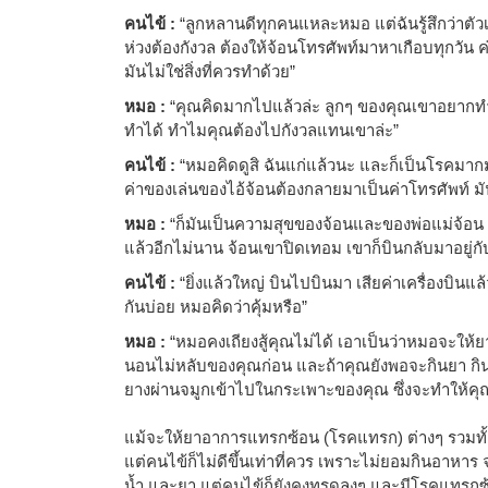
คนไข้ :
“ลูกหลานดีทุกคนแหละหมอ แต่ฉันรู้สึกว่าตัว
ห่วงต้องกังวล ต้องให้จ้อนโทรศัพท์มาหาเกือบทุกวั
มันไม่ใช่สิ่งที่ควรทำด้วย”
หมอ :
“คุณคิดมากไปแล้วล่ะ ลูกๆ ของคุณเขาอยากทำ
ทำได้ ทำไมคุณต้องไปกังวลแทนเขาล่ะ”
คนไข้ :
“หมอคิดดูสิ ฉันแก่แล้วนะ และก็เป็นโรคมาก
ค่าของเล่นของไอ้จ้อนต้องกลายมาเป็นค่าโทรศัพท์ ม
หมอ :
“ก็มันเป็นความสุขของจ้อนและของพ่อแม่จ้
แล้วอีกไม่นาน จ้อนเขาปิดเทอม เขาก็บินกลับมาอยู่กั
คนไข้ :
“ยิ่งแล้วใหญ่ บินไปบินมา เสียค่าเครื่องบินแล้ว
กันบ่อย หมอคิดว่าคุ้มหรือ”
หมอ :
“หมอคงเถียงสู้คุณไม่ได้ เอาเป็นว่าหมอจะใ
นอนไม่หลับของคุณก่อน และถ้าคุณยังพอจะกินยา กิน
ยางผ่านจมูกเข้าไปในกระเพาะของคุณ ซึ่งจะทำให้ค
แม้จะให้ยาอาการแทรกซ้อน (โรคแทรก) ต่างๆ รวมทั
แต่คนไข้ก็ไม่ดีขึ้นเท่าที่ควร เพราะไม่ยอมกินอาหาร
น้ำ และยา แต่คนไข้ก็ยังคงทรุดลงๆ และมีโรคแทรกซ้อน