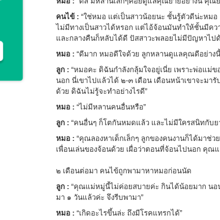
หมอ :
“ดีสิ มีหลานเล็กๆคอยดูแลคุณยายอย่างนี้ คุ
คนไข้ :
“ใช่หมอ แต่เป็นสาวน้อยนะ ชั้นรู้ตัวดีน่ะหมอ
ไม่มีทางเป็นสาวได้หรอก แต่ไอ้จ้อนมันทำให้ชั้นมีความส
และกลางคืนก็หลับได้ดี ปัสสาวะพลอยไม่มีปัญหาไปด
หมอ :
“ดีมาก หมอดีใจด้วย ลูกหลานดูแลคุณดีอย่างนี้
ลูก :
“หมอคะ ดิฉันกำลังกลุ้มใจอยู่เนี่ย เพราะพ่อแม่ข
นอก นี่เขาไปแล้วได้ ๒-๓ เดือน เดือนหน้าเขาจะมารับจ้
ด้วย ดิฉันไม่รู้จะทำอย่างไรดี”
หมอ :
“ไม่มีหลานคนอื่นหรือ”
ลูก :
“คนอื่นๆ ก็โตกันหมดแล้ว และไม่มีใครสนิทกับย
หมอ :
“คุณลองหาเด็กเล็กๆ ลูกของคนงานก็ได้มาช่วยเ
เพื่อนเล่นของจ้อนด้วย เผื่อว่าตอนที่จ้อนไปนอก คุณ
๒ เดือนต่อมา คนไข้ถูกพามาหาหมอก่อนนัด
ลูก :
“คุณแม่หมู่นี้ไม่ค่อยสบายค่ะ กินได้น้อยมาก นอนไ
มา ๑ วันแล้วค่ะ จึงรีบพามา”
หมอ :
“เกิดอะไรขึ้นล่ะ ถึงมีโรคแทรกได้”