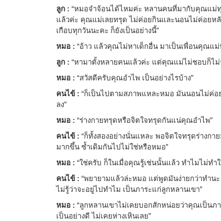
ลูก :
“หมอจำจ้อนได้ไหมค่ะ หลานคนที่มากับคุณแม่ทุ
แล้วค่ะ คุณแม่เลยทรุด ไม่ค่อยกินและนอนไม่ค่อยหล
เกือบทุกวันนะคะ ก็ยังเป็นอย่างนี้”
หมอ :
“อ้าว แล้วคุณไม่หาเด็กอื่น มาเป็นเพื่อนคุณแม่
ลูก :
“หามาตั้งหลายคนแล้วค่ะ แต่คุณแม่ไม่ชอบก็ไม่ร
หมอ :
“สวัสดีครับคุณอำไพ เป็นอย่างไรบ้าง”
คนไข้ :
“ก็เป็นไปตามสภาพแหละหมอ มันนอนไม่ค่อยห
ลง”
หมอ :
“ร่างกายทรุดหรือจิตใจทรุดกันแน่คุณอำไพ”
คนไข้ :
“ก็ทั้งสองอย่างนั่นแหละ พอจิตใจทรุดร่างกาย
มากขึ้น ซ้ำเดิมกันไปไม่ใช่หรือหมอ”
หมอ :
“ใช่ครับ ก็ในเมื่อคุณรู้เช่นนั้นแล้ว ทำไมไม่ทำใ
คนไข้ :
“พยายามแล้วล่ะหมอ แต่พูดมันง่ายกว่าทำนะ ม
ไม่รู้ว่าจะอยู่ไปทำไม เป็นภาระแก่ลูกหลานเขา”
หมอ :
“ลูกหลานเขาไม่เคยบอกสักหน่อยว่าคุณเป็นภาระ 
เป็นอย่างดี ไม่เคยห่างเหินเลย”