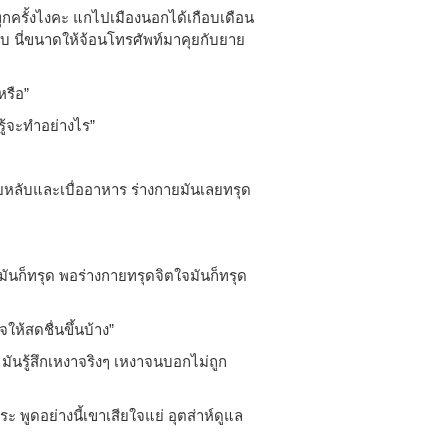
กครั้งไงคะ แกไปเมืองนอกได้เกือบเดือน
ับ นี่ขนาดให้จ้อนโทรศัพท์มาคุยกับยาย
หรือ”
ู้จะทำอย่างไร”
ลับและเบื่ออาหาร ร่างกายมันเลยทรุด
มันก็ทรุด พอร่างกายทรุดจิตใจมันก็ทรุด
จให้สดชื่นขึ้นบ้าง”
ันรู้สึกเหงาจริงๆ เหงาจนบอกไม่ถูก
พูดอย่างนี้เขาเสียใจแย่ อุตส่าห์ดูแล