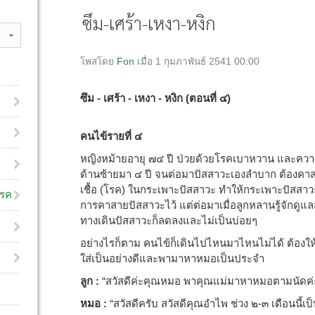
ซึม-เศร้า-เหงา-หงิก
โพสโดย
Fon
เมื่อ 1 กุมภาพันธ์ 2541 00:00
ซึม - เศร้า - เหงา - หงิก (ตอนที่ ๔)
คนไข้รายที่ ๔
หญิงหม้ายอายุ ๗๔ ปี ป่วยด้วยโรคเบาหวาน และความ
ด้านซ้ายมา ๔ ปี จนต่อมาปัสสาวะเองลำบาก ต้องคาส
เชื้อ (โรค) ในกระเพาะปัสสาวะ ทำให้กระเพาะปัสสาว
โรค
การคาสายปัสสาวะไว้ แต่ต่อมาเมื่อลูกหลานรู้จักดู
ทางเดินปัสสาวะก็ลดลงและไม่เป็นบ่อยๆ
อย่างไรก็ตาม คนไข้ก็เดินไปไหนมาไหนไม่ได้ ต้องให้
ใส่เป็นอย่างดีและพามาหาหมอเป็นประจำ
ลูก :
“สวัสดีค่ะคุณหมอ พาคุณแม่มาหาหมอตามนัดค่
หมอ :
“สวัสดีครับ สวัสดีคุณอำไพ ช่วง ๒-๓ เดือนนี้เป