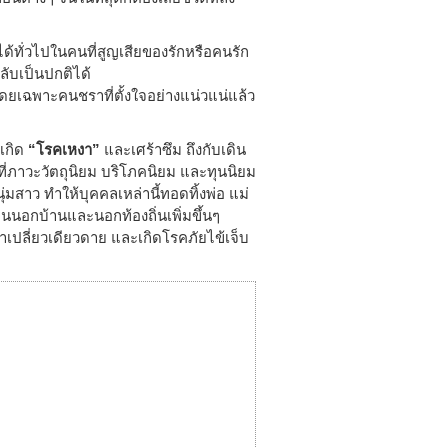
ได้ทั่วไปในคนที่สูญเสียของรักหรือคนรัก
ลับเป็นปกติได้
ยเฉพาะคนชราที่ตั้งใจอย่างแน่วแน่แล้ว
เกิด
“โรคเหงา”
และเศร้าซึม ถึงกับเดิน
ันที่ภาวะวัตถุนิยม บริโภคนิยม และทุนนิยม
สาว ทำให้บุคคลเหล่านี้ทอดทิ้งพ่อ แม่
นอกบ้านและนอกท้องถิ่นเพิ่มขึ้นๆ
าเปลี่ยวเดียวดาย และเกิดโรคภัยไข้เจ็บ