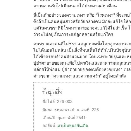
จากหลานรักไปเมืองนอกได้ประมาณ ๖ เดือน
นี่เป็นตัวอย่างของความเหงา หรือ “โรคเหงา” ที่จะพบ
ซึ่งถ้าเป็นคนหนุ่มสาวหรือวัยกลางคน มักจะแก้ไขให้ก
แต่ในคนชราที่มีโรคมากมายอาจจะแก้ได้ไม่สำเร็จ โด
ว่าจะไม่อยู่เป็นภาระแก่ลูกหลานหรือแก่ใคร
คนชราและคนที่ไม่ชรา แต่ถูกทอดทิ้งโดยลูกหลานจะ
ไม่ได้นอนไม่หลับ เป็นสิ่งที่พบเห็นได้ทั่วไปในปัจจุบ
ได้เข้าครอบงำคนจำนวนมาก โดยเฉพาะวัยรุ่นและหนุ่ม
ปู่ย่าตายายของตนเพื่อไปหาเงินและหาความสนุกสนาน
ปล่อยให้พ่อแม่ ปู่ย่าตายายของตนต้องหงอยเหงา เปล่
ต่างๆจาก “ความเหงาและความเศร้า” อยู่โดยลำพัง
ข้อมูลสื่อ
ชื่อไฟล์:
226-003
นิตยสารหมอชาวบ้าน
เล่มที่:
226
เดือน/ปี:
กุมภาพันธ์ 2541
คอลัมน์:
มาเป็นหมอกันเถิด