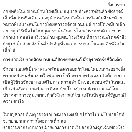
ยิ่งการขับ
ถอยหลังในบริเวณบ้าน โรงเรียน อนุบาล ห้างสรรพสินค้า ซึ่งอาจมี
เด็กนั่งเล่นหรือเดินเล่นอยู่ด้านหลังรถดังนั้น การป้องกันศีรษะด้วย
หมวกที่เหมาะสมในการโดยสารรถจักรยานยนต์ การยึดเหนี่ยวเด็ก
อย่างถูกวิธีเพื่อไม่ให้หลุดกระเด็นในการโดยสารรถยนต์ และการ
ออกแบบถนนในบริเวณบ้าน ชุมชน โรงเรียน ที่สาธารณะโดยคำนึง
ถึงผู้ใช้เด็กด้วย จึงเป็นสิ่งสำคัญที่จะลดการบาดเจ็บและเสียชีวิตใน
เด็กได้
การบาดเจ็บจากจักรยานยนต์จักรยานยนต์ มัจจุราชคร่าชีวิตเด็ก
จักรยานยนต์เป็นพาหนะหลักของครอบครัวไทยโดยเฉพาะอย่างยิ่ง
ครอบครัวชนชั้นกลางในชนบท เด็กในครอบครัวเหล่านั้นต้องกลาย
เป็นผู้ใช้รถจักรยานยนต์ไปตามความจำเป็นของครอบครัว ในขณะ
เดียวกันสังคมยอมรับการที่เด็กต้องโดยสารรถจักรยานยนต์โดย
ปราศจากการทุ่มเทพละกำลังในการแก้ไข แม้ในปัจจุบันที่รัฐบาลมี
ความสนใจ
ในปัญหาอุบัติเหตุจราจรอย่างมาก แต่เรียกได้ว่าไม่มีนโยบายใดที่
จะพยายามลดการโดยสารเด็กเลย
รายงานจากระบบการเฝ้าระวังการบาดเจ็บจากห้องฉุกเฉินของโรง