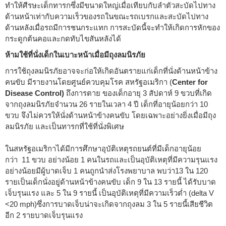
ทำให้ศีรษะเด็กทารกซึ่งมีขนาดใหญ่เมื่อเทียบกับลำตัวสะบัดไปทาง
ด้านหน้าเท่ากับความเร็วของรถในขณะรถเบรกและสะบัดไปทาง
ด้านหลังเมื่อรถมีการชนกระแทก การสะบัดนี้จะทำให้เกิดการหักของ
กระดูกต้นคอและกดทับไขสันหลังได้
ห้ามใช้ที่นั่งเด็กในเบาะหน้าเมื่อมีถุงลมนิรภัย
การใช้ถุงลมนิรภัยอาจจะก่อให้เกิดอันตรายแก่เด็กที่นั่งด้านหน้าข้าง
คนขับ มีรายงานโดยศูนย์ควบคุมโรค สหรัฐอเมริกา (
Center for
Disease Control)
ถึงการตาย ของเด็กอายุ 3 สัปดาห์ 9 ขวบที่เกิด
จากถุงลมนิรภัยจำนวน 26 รายในเวลา 4 ปี เด็กที่อายุน้อยกว่า 10
ขวบ จึงไม่ควรให้นั่งด้านหน้าข้างคนขับ โดยเฉพาะอย่างยิ่งเมื่อมีถุง
ลมนิรภัย และเป็นทารกที่ใช้ที่นั่งพิเศษ
ในสหรัฐอเมริกาได้มีการศึกษาอุบัติเหตุรถยนต์ที่มีเด็กอายุน้อย
กว่า 11 ขวบ อย่างน้อย 1 คนในรถและเป็นอุบัติเหตุที่มีความรุนแรง
อย่างน้อยมีผู้บาดเจ็บ 1 คนถูกนำส่งโรงพยาบาล พบว่า13 ใน 120
รายเป็นเด็กนั่งอยู่ด้านหน้าข้างคนขับ เด็ก 9 ใน 13 รายนี้ ได้รับบาด
เจ็บรุนแรง และ 5 ใน 9 รายนี้ เป็นอุบัติเหตุที่มีความเร็วต่ำ (delta V
<20 mph)ซึ่งการบาดเจ็บน่าจะเกิดจากถุงลม 3 ใน 5 รายนี้เสียชีวิต
อีก 2 รายบาดเจ็บรุนแรง