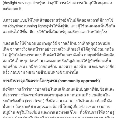
(daylight savings time)พบว่าอุบัติการณ์ของการเกิดอุบัติเหตุจะลด
ลงร้อยละ 5
3.การออกแบบให้ไฟหน้าของรถสว่างอัตโนมัติตลอดเวลาที่มีการใช้
รถ (daytime running lights)ทำให้ทั้งผู้ขับ และผู้ใช้ถนนมองเห็นซึ่งกัน
และกันได้ดีขึ้น มีการใช้กันทั้งในสหรัฐอเมริกา และในทวีปยุโรป
4.สอนเด็กให้ข้ามถนนอย่างถูกวิธี จากสถิติพบว่าเด็กที่ถูกรถชนมัก
เกิด จากการวิ่งตัดหน้ารถอย่างรวดเร็ว เด็กเองไม่ได้ดูว่ามีรถมาหรือ
ไม่ ผู้ขับไม่สามารถมองเห็นเด็กได้ทันเวลา ดังนั้น กลยุทธ์ที่สำคัญคือ
สอนให้เด็กหยุดก่อนข้าม แสดงตนหรือสัญลักษณ์ให้ผู้ขับขี่มองเห็น
ก่อนข้าม เช่น ยกมือขวาก่อนข้าม มองขวา-มองซ้าย-และมองขวาอีก
ครั้ง ก่อนข้าม พยายามข้ามบนทางข้ามเท่านั้น
การสำรวจจุดอันตรายโดยชุมชน (community approach)
ดังที่กล่าวแล้วว่าการบาดเจ็บในคนเดินถนนเป็นปัญหาที่ซับซ้อนและ
ต้องการการวิเคราะห์สาเหตุจากบุคคล พาหนะและสิ่งแวดล้อมใน
ระดับท้องถิ่น (local level) ซึ่งมีความ แตกต่างกันในแต่ละท้องที่ ดัง
นั้นการ วิเคราะห์สาเหตุเฉพาะท้องที่ โดยผู้เกี่ยวข้องเช่นกรรมการ
หมู่บ้าน ครูในโรงเรียน และหาแนวทางแก้ไข ทั้งด้านการให้ความรู้