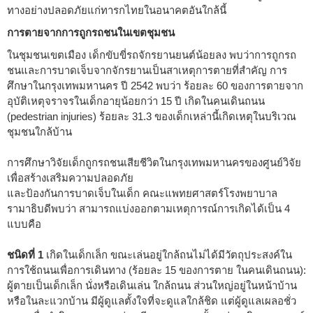
ทางอย่างปลอดภัยแก่ทารกไทยในอนาคตอันใกล้นี้
การตายจากการถูกรถชนในเขตชุมชน
ในชุมชนเขตเมือง เด็กขับขี่รถจักรยานยนต์น้อยลง พบว่าการถูกรถ
ชนและการบาดเจ็บจากจักรยานเป็นสาเหตุการตายที่สำคัญ การ
ศึกษาในกรุงเทพมหานคร ปี 2542 พบว่า ร้อยละ 60 ของการตายจาก
อุบัติเหตุจราจรในเด็กอายุน้อยกว่า 15 ปี เกิดในคนเดินถนน
(pedestrian injuries) ร้อยละ 31.3 ของเด็กเหล่านี้เกิดเหตุในบริเวณ
ชุมชนใกล้บ้าน
การศึกษาวิจัยเด็กถูกรถชนเสียชีวิตในกรุงเทพมหานครของศูนย์วิจัย
เพื่อสร้างเสริมความปลอดภัย
และป้องกันการบาดเจ็บในเด็ก คณะแพทยศาสตร์โรงพยาบาล
รามาธิบดีพบว่า สามารถแบ่งออกตามเหตุการณ์การเกิดได้เป็น 4
แบบคือ
ชนิดที่ 1
เกิดในเด็กเล็ก ขณะเล่นอยู่ใกล้ถนไม่ได้มีวัตถุประสงค์ใน
การใช้ถนนเพื่อการเดินทาง (ร้อยละ 15 ของการตาย ในคนเดินถนน):
ผู้ตายเป็นเด็กเล็ก นั่งหรือเดินเล่น ใกล้ถนน ส่วนใหญ่อยู่ในหน้าบ้าน
หรือในละแวกบ้าน มีผู้ดูแลตั้งใจที่จะดูแลใกล้ชิด แต่ผู้ดูแลเผลอชั่ว