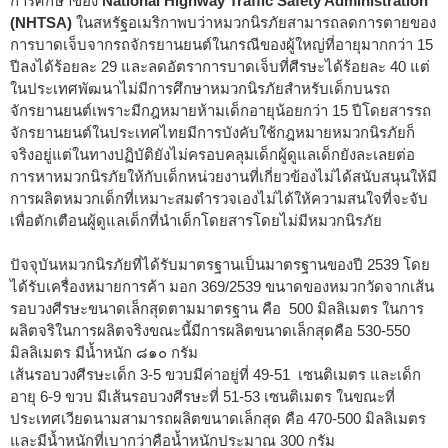
การศึกษาของ
National Highway Traffic Safety Administration
(NHTSA)
ในสหรัฐอเมริกาพบว่าหมวกนิรภัยสามารถลดการตายของ
การบาดเจ็บจากรถจักรยานยนต์ในกรณีของผู้ใหญ่ที่อายุมากกว่า 15
ปีลงได้ร้อยละ 29 และลดอัตราการบาดเจ็บที่ศีรษะได้ร้อยละ 40 แต่
ในประเทศพัฒนาไม่มีการศึกษาหมวกนิรภัยสำหรับเด็กบนรถ
จักรยานยนต์เพราะมีกฎหมายห้ามเด็กอายุน้อยกว่า 15 ปีโดยสารรถ
จักรยานยนต์ในประเทศไทยมีการบังคับใช้กฎหมายหมวกนิรภัยก็
จริงอยู่แต่ในทางปฏิบัติยังไม่ครอบคลุมเด็กผู้ดูแลเด็กยังละเลยต่อ
การหาหมวกนิรภัยให้กับเด็กหน่วยงานที่เกี่ยวข้องไม่ได้สนับสนุนให้มี
การผลิตหมวกเด็กที่เหมาะสมตำรวจเองไม่ได้ให้ความสนใจที่จะจับ
เพื่อตักเตือนผู้ดูแลเด็กที่นำเด็กโดยสารโดยไม่มีหมวกนิรภัย
ปัจจุบันหมวกนิรภัยที่ได้รับมาตรฐานเป็นมาตรฐานของปี 2539 โดย
ได้รับเครื่องหมายการค้า มอก 369/2539 ขนาดของหมวกวัดจากเส้น
รอบวงศีรษะขนาดเล็กสุดตามมาตรฐาน คือ 500 มิลลิเมตร ในการ
ผลิตจริในการผลิตจริงขณะนี้มีการผลิตขนาดเล็กสุดคือ 530-550
มิลลิเมตร มีน้ำหนัก ๘๑๐ กรัม
เส้นรอบวงศีรษะเด็ก 3-5 ขวบมีค่าอยู่ที่ 49-51 เซนติเมตร และเด็ก
อายุ 6-9 ขวบ มีเส้นรอบวงศีรษะที่ 51-53 เซนติเมตร ในขณะที่
ประเทศเวียดนามสามารถผลิตขนาดเล็กสุด คือ 470-500 มิลลิเมตร
และมีน้ำหนักที่เบากว่าคือน้ำหนักประมาณ 300 กรัม