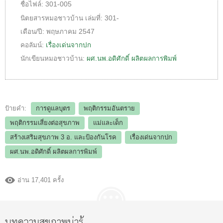
ชื่อไฟล์:
301-005
นิตยสารหมอชาวบ้าน
เล่มที่:
301-
เดือน/ปี:
พฤษภาคม 2547
คอลัมน์:
เรื่องเด่นจากปก
นักเขียนหมอชาวบ้าน:
ผศ.นพ.อดิศักดิ์ ผลิตผลการพิมพ์
ป้ายคำ:
การดูแลบุตร
พฤติกรรมอันตราย
พฤติกรรมเสี่ยงต่อสุขภาพ
แม่และเด็ก
สร้างเสริมสุขภาพ 3 อ.​ และป้องกันโรค
เรื่องเด่นจากปก
ผศ.นพ.อดิศักดิ์ ผลิตผลการพิมพ์
อ่าน 17,401 ครั้ง
บทความสุขภาพน่ารู้