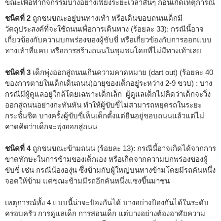
ขณะเพื่อทำกิจกรรมบางอย่างเพียงระยะเวลาสั้นๆ ก่อนเกิดเหตุการณ์
ชนิดที่ 2
ถูกชนขณะอยู่บนทางเท้า หรือเดินขอบถนนเด็กมี
วัตถุประสงค์ที่จะใช้ถนนเพื่อการเดินทาง (ร้อยละ 33): กรณีนี้อาจ
เกี่ยวข้องกับความบกพร่องของผู้ขับขี่ หรือเกี่ยวข้องกับการออกแบบ
ทางเท้าที่แคบ หรือการสร้างถนนในชุมชนโดยที่ไม่มีทางเท้าเลย
ชนิดที่ 3
เด็กพุ่งออกสู่ถนนเกินความคาดหมาย (dart out) (ร้อยละ 40
ของการตายในเด็กเดินถนน)อายุของเด็กอยู่ระหว่าง 2-9 ขวบ) : บาง
กรณีมีผู้ดูแลอยู่ใกล้โดยเฉพาะเด็กเล็ก ผู้ดูแลเด็กไม่คิดว่าเด็กจะวิ่ง
ออกสู่ถนนอย่างกะทันหัน ทำให้ผู้ขับขี่ไม่สามารถหยุดรถในระยะ
กระชั้นชิด บางครั้งผู้ขับขี่เห็นเด็กตั้งแต่ยืนอยู่ขอบถนนแล้วแต่ไม่
คาดคิดว่าเด็กจะพุ่งออกสู่ถนน
ชนิดที่ 4
ถูกชนขณะข้ามถนน (ร้อยละ 13): กรณีนี้อาจเกิดได้จากการ
ขาดทักษะในการข้ามของเด็กเอง หรือเกิดจากความบกพร่องของผู้
ขับขี่ เช่น กรณีน้ององุ่น ซึ่งข้ามกับผู้ใหญ่บนทางข้ามโดยมีรถคันหนึ่ง
จอดให้ข้าม แต่ขณะข้ามมีรถอีกคันหนึ่งแซงขึ้นมาชน
เหตุการณ์ทั้ง 4 แบบนี้น่าจะป้องกันได้ บางอย่างป้องกันได้ในระดับ
ครอบครัว การดูแลเด็ก การสอนเด็ก แต่บางอย่างต้องอาศัยความ