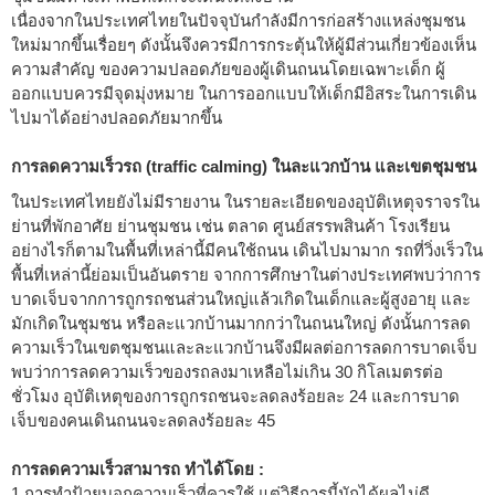
เนื่องจากในประเทศไทยในปัจจุบันกำลังมีการก่อสร้างแหล่งชุมชน
ใหม่มากขึ้นเรื่อยๆ ดังนั้นจึงควรมีการกระตุ้นให้ผู้มีส่วนเกี่ยวข้องเห็น
ความสำคัญ ของความปลอดภัยของผู้เดินถนนโดยเฉพาะเด็ก ผู้
ออกแบบควรมีจุดมุ่งหมาย ในการออกแบบให้เด็กมีอิสระในการเดิน
ไปมาได้อย่างปลอดภัยมากขึ้น
การลดความเร็วรถ (traffic calming) ในละแวกบ้าน และเขตชุมชน
ในประเทศไทยยังไม่มีรายงาน ในรายละเอียดของอุบัติเหตุจราจรใน
ย่านที่พักอาศัย ย่านชุมชน เช่น ตลาด ศูนย์สรรพสินค้า โรงเรียน
อย่างไรก็ตามในพื้นที่เหล่านี้มีคนใช้ถนน เดินไปมามาก รถที่วิ่งเร็วใน
พื้นที่เหล่านี้ย่อมเป็นอันตราย จากการศึกษาในต่างประเทศพบว่าการ
บาดเจ็บจากการถูกรถชนส่วนใหญ่แล้วเกิดในเด็กและผู้สูงอายุ และ
มักเกิดในชุมชน หรือละแวกบ้านมากกว่าในถนนใหญ่ ดังนั้นการลด
ความเร็วในเขตชุมชนและละแวกบ้านจึงมีผลต่อการลดการบาดเจ็บ
พบว่าการลดความเร็วของรถลงมาเหลือไม่เกิน 30 กิโลเมตรต่อ
ชั่วโมง อุบัติเหตุของการถูกรถชนจะลดลงร้อยละ 24 และการบาด
เจ็บของคนเดินถนนจะลดลงร้อยละ 45
การลดความเร็วสามารถ ทำได้โดย :
1.การทำป้ายบอกความเร็วที่ควรใช้ แต่วิธีการนี้มักได้ผลไม่ดี