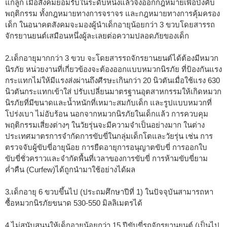
แก่ลูก เมื่อสังคมยอมรับในระดับหนึ่งแล้วจึงออกกฎหมายเพื่อบังคับ
พฤติกรรม ทั้งกฎหมายทางการจราจร และกฎหมายทางการคุ้มครอง
เด็ก ในอนาคตสังคมจะมองผู้นำเด็กอายุน้อยกว่า 3 ขวบโดยสารรถ
จักรยานยนต์เสมือนหนึ่งผู้ละเลยต่อความปลอดภัยของเด็ก
2.เด็กอายุมากกว่า 3 ขวบ จะโดยสารรถจักรยานยนต์ได้ต้องมีหมวก
นิรภัย หน่วยงานที่เกี่ยวข้องจะต้องออกแบบหมวกนิรภัย ที่ป้องกันแรง
กระแทกไม่ให้มีแรงส่งผ่านถึงศีรษะเกินกว่า 20 นิวตันเมื่อใช้แรง 630
นิวตันกระแทกเข้าใส่ ปรับเปลี่ยนมาตรฐานอุตสาหกรรมให้เกิดหมวก
นิรภัยที่มีขนาดและน้ำหนักที่เหมาะสมกับเด็ก และรูปแบบหมวกที่
โปร่งเบา ไม่อับร้อน นอกจากหมวกนิรภัยในเด็กแล้ว การควบคุม
พฤติกรรมเสี่ยงต่างๆ ในวัยรุ่นจะมีความจำเป็นอย่างมาก ในต่าง
ประเทศมาตรการจำกัดการขับขี่ในกลุ่มเด็กโตและวัยรุ่น เช่น การ
ตรวจจับผู้ขับขี่อายุน้อย การยืดอายุการอนุญาตขับขี่ การออกใบ
ขับขี่ชั่วคราวและจำกัดพื้นที่เวลาของการขับขี่ การห้ามขับขี่ยาม
ค่ำคืน (Curfew)ได้ถูกนำมาใช้อย่างได้ผล
3.เด็กอายุ 6 ขวบขึ้นไป (ประถมศึกษาปีที่ 1) ในปัจจุบันสามารถหา
ซื้อหมวกนิรภัยขนาด 530-550 มิลลิเมตรได้
4.ไม่สนับสนุนให้เด็กอายุน้อยกว่า 15 ปีขับขี่รถจักรยานยนต์ (เป็นไป