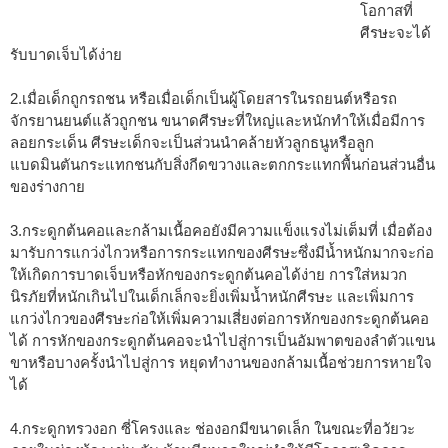
โอกาสที่
ศีรษะจะได้
รับบาดเจ็บได้ง่าย
2.เมื่อเด็กถูกรถชน หรือเมื่อเด็กเป็นผู้โดยสารในรถยนต์หรือรถ
จักรยานยนต์แล้วถูกชน ขนาดศีรษะที่ใหญ่และหนักทำให้เมื่อมีการ
ลอยกระเด็น ศีรษะเด็กจะเป็นส่วนนำคล้ายหัวลูกธนูหรือลูก
แบดมินตันกระแทกชนกับสิ่งกีดขวางและตกกระแทกพื้นก่อนส่วนอื่น
ของร่างกาย
3.กระดูกต้นคอและกล้ามเนื้อคอยังมีความแข็งแรงไม่เต็มที่ เมื่อต้อง
มารับการแกว่งไกวหรือการกระแทกของศีรษะซึ่งมีน้ำหนักมากจะก่อ
ให้เกิดการบาดเจ็บหรือหักของกระดูกต้นคอได้ง่าย การใส่หมวก
นิรภัยที่หนักเกินไปในเด็กเล็กจะยิ่งเพิ่มน้ำหนักศีรษะ และเพิ่มการ
แกว่งไกวของศีรษะก่อให้เพิ่มความเสี่ยงต่อการหักของกระดูกต้นคอ
ได้ การหักของกระดูกต้นคอจะนำไปสู่การเป็นอัมพาตของลำตัวแขน
ขาหรือบางครั้งนำไปสู่การ หยุดทำงานของกล้ามเนื้อช่วยการหายใจ
ได้
4.กระดูกทรวงอก ซี่โครงและ ช่องอกมีขนาดเล็ก ในขณะที่อวัยวะ