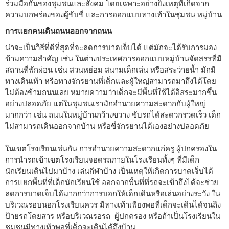
ร่วมมือกันของชุมชนและสังคม โดยเฉพาะอย่างยิ่งเหตุที่เกิดจาก
ความบกพร่องของผู้ขับขี่ และการออกแบบทางเท้าในชุมชน หมู่บ้าน
การแยกคนเดินถนนออกจากถนน
น่าจะเป็นวิธีที่ดีที่สุดที่จะลดการบาดเจ็บได้ แต่มักจะได้รับการมอง
ข้ามความสำคัญ เช่น ในต่างประเทศการออกแบบหมู่บ้านจัดสรรที่มี
สถานที่พักผ่อน เช่น สวนหย่อม สนามเด็กเล่น หรือสระว่ายน้ำ มักมี
ทางเดินเท้า หรือทางจักรยานที่เด็กและผู้ใหญ่สามารถมาถึงได้โดย
ไม่ต้องข้ามถนนเลย หมายความว่าเด็กจะมีพื้นที่ใช้ได้อิสระมากขึ้น
อย่างปลอดภัย แต่ในชุมชนเรามักอำนวยความสะดวกกับผู้ใหญ่
มากกว่า เช่น ถนนในหมู่บ้านกว้างขวาง ขับรถได้สะดวกรวดเร็ว เด็ก
ไม่สามารถเดินออกจากบ้าน หรือขี่จักรยานได้เองอย่างปลอดภัย
ในเขตโรงเรียนเช่นกัน การอำนวยความสะดวกแก่ครู ผู้ปกครองใน
การนำรถเข้าเขตโรงเรียนจอดรถภายในโรงเรียนทั้งๆ ที่มีเด็ก
นักเรียนเดินไปมาบ้าง เล่นกีฬาบ้าง เป็นเหตุให้เกิดการบาดเจ็บได้
การแยกพื้นที่ที่เด็กนักเรียนใช้ ออกจากพื้นที่ที่รถจะเข้าถึงได้จะช่วย
ลดการบาดเจ็บได้มากกว่าการบอกให้เด็กเดินหรือเล่นอย่างระวัง ใน
บริเวณรอบนอกโรงเรียนควร มีทางเท้าเพียงพอที่เด็กจะเดินได้จนถึง
ป้ายรถโดยสาร หรือบริเวณรอรถ ผู้ปกครอง หรือถ้าเป็นโรงเรียนใน
ชุมชนมีทางเท้าพอที่เด็กจะเดินได้ถึงบ้าน