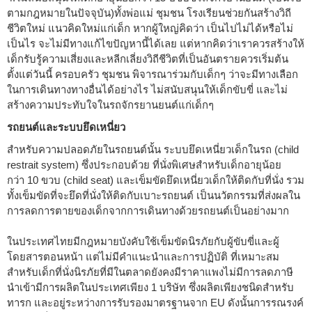
ตามกฎหมายในปัจจุบัน)ทั้งพ่อแม่ ชุมชน โรงเรียนช่วยกันสร้างวิถี
ชีวิตใหม่ แนวคิดใหม่แก่เด็ก หากผู้ใหญ่คิดว่า เป็นไปไม่ได้หรือไม่
เป็นไร จะไม่มีทางแก้ไขปัญหานี้ได้เลย แต่หากคิดว่าเราควรสร้างให้
เด็กรับรู้ความเสี่ยงและหลีกเลี่ยงวิถีชีวิตที่เป็นอันตรายควรเริ่มต้น
ตั้งแต่วันนี้ ครอบครัว ชุมชน พิจารณาร่วมกับเด็กๆ ว่าจะมีทางเลือก
ในการเดินทางทางอื่นได้อย่างไร ไม่สนับสนุนให้เด็กขับขี่ และไม่
สร้างความประทับใจในรถจักรยานยนต์แก่เด็กๆ
รถยนต์และระบบยึดเหนี่ยว
สำหรับความปลอดภัยในรถยนต์นั้น ระบบยึดเหนี่ยวเด็กในรถ (child
restrait system) ซึ่งประกอบด้วย ที่นั่งพิเศษสำหรับเด็กอายุน้อย
กว่า 10 ขวบ (child seat) และเข็มขัดยึดเหนี่ยวเด็กให้ติดกับที่นั่ง รวม
ทั้งเข็มขัดที่จะยึดที่นั่งให้ติดกับเบาะรถยนต์ เป็นนวัตกรรมที่ส่งผลใน
การลดการตายของเด็กจากการเดินทางด้วยรถยนต์เป็นอย่างมาก
ในประเทศไทยมีกฎหมายบังคับใช้เข็มขัดนิรภัยกับผู้ขับขี่และผู้
โดยสารตอนหน้า แต่ไม่มีคำแนะนำและการปฏิบัติ ที่เหมาะสม
สำหรับเด็กที่นั่งนิรภัยที่มีในตลาดยังคงมีราคาแพงไม่มีการลดภาษี
นำเข้ามีการผลิตในประเทศเพียง 1 บริษัท ซึ่งผลิตเพียงชนิดสำหรับ
ทารก และอยู่ระหว่างการรับรองมาตรฐานจาก EU ดังนั้นการรณรงค์