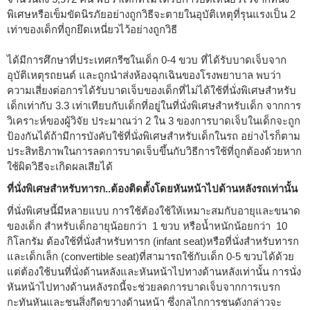
พิเศษหรือเข็มขัดนิรภัยอย่างถูกวิธีจะตายในอุบัติเหตุที่รุนแรงเป็น 2
เท่าของเด็กที่ถูกยึดเหนี่ยวไว้อย่างถูกวิธี
ได้มีการศึกษาที่ประเทศกรีซในเด็ก 0-4 ขวบ ที่ได้รับบาดเจ็บจาก
อุบัติเหตุรถยนต์ และถูกนำส่งห้องฉุกเฉินของโรงพยาบาล พบว่า
ความเสี่ยงต่อการได้รับบาดเจ็บของเด็กที่ไม่ได้ใช้ที่นั่งพิเศษสำหรับ
เด็กเท่ากับ 3.3 เท่าเทียบกับเด็กที่อยู่ในที่นั่งพิเศษสำหรับเด็ก จากการ
วิเคราะห์ของผู้วิจัย ประมาณว่า 2 ใน 3 ของการบาดเจ็บในเด็กจะถูก
ป้องกันได้ถ้ามีการบังคับใช้ที่นั่งพิเศษสำหรับเด็กในรถ อย่างไรก็ตาม
ประสิทธิภาพในการลดการบาดเจ็บขึ้นกับวิธีการใช้ที่ถูกต้องด้วยหาก
ใช้ผิดวิธีจะเกิดผลเสียได้
ที่นั่งพิเศษสำหรับทารก..ต้องติดตั้งโดยหันหน้าไปด้านหลังรถเท่านั้น
ที่นั่งพิเศษนี้มีหลายแบบ การใช้ต้องใช้ให้เหมาะสมกับอายุและขนาด
ของเด็ก สำหรับเด็กอายุน้อยกว่า 1 ขวบ หรือน้ำหนักน้อยกว่า 10
กิโลกรัม ต้องใช้ที่นั่งสำหรับทารก (infant seat)หรือที่นั่งสำหรับทารก
และเด็กเล็ก (convertible seat)ที่สามารถใช้กับเด็ก 0-5 ขวบได้ด้วย
แต่ต้องใช้บนที่นั่งด้านหลังและหันหน้าไปทางด้านหลังเท่านั้น การนั่ง
หันหน้าไปทางด้านหลังรถนี้จะช่วยลดการบาดเจ็บจากการเบรก
กะทันหันและชนสิ่งกีดขวางด้านหน้า ซึ่งกลไกการชนดังกล่าวจะ