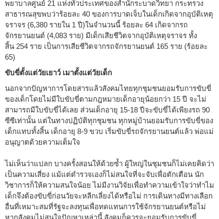
พยาบาลศูนย์ 21 แห่งทั่วประเทศของสำนักระบาดวิทยา กระทรวง
สาธารณสุขพบว่าร้อยละ 40 ของการบาดเจ็บในเด็กเกิดจากอุบัติเหตุ
จราจร (6,380 รายใน 1 ปี)ในจำนวนนี้ ร้อยละ 64 เกิดจากรถ
จักรยานยนต์ (4,083 ราย) มีเด็กเสียชีวิตจากอุบัติเหตุจราจร ทั้ง
สิ้น 254 ราย เป็นการเสียชีวิตจากรถจักรยานยนต์ 165 ราย (ร้อยละ
65)
ขับขี่ตั้งแต่วัยเยาว์ เมาตั้งแต่วัยเด็ก
นอกจากปัญหาการโดยสารแล้วสังคมไทยทุกชุมชนยอมรับการขับขี่
ของเด็กโดยไม่มีใบขับขี่ตามกฎหมายเด็กอายุน้อยกว่า 15 ปี จะไม่
สามารถมีใบขับขี่ได้เลย ส่วนเด็กอายุ 15-18 ปีจะขับขี่ได้เพียงรถ 90
ซีซีเท่านั้น แต่ในทางปฏิบัติทุกชุมชน ทุกหมู่บ้านยอมรับการขับขี่ของ
เด็กแทบทั้งสิ้น เด็กอายุ 8-9 ขวบ เริ่มขับขี่รถจักรยานยนต์แล้ว พ่อแม่
อนุญาตด้วยความเต็มใจ
ไม่เห็นว่าแปลก บางครั้งสอนให้ด้วยซ้ำ ผู้ใหญ่ในชุมชนก็ไม่เคยคิดว่า
เป็นความเสี่ยง แม้แต่ตำรวจเองก็ไม่สนใจที่จะจับเพื่อตักเตือน นัก
วิชาการก็ให้ความสนใจน้อย ไม่มีงานวิจัยเพื่อทำความเข้าใจว่าทำไม
เด็กจึงต้องขับขี่ก่อนวัยจะหลีกเลี่ยงได้หรือไม่ การเดินทางมีทางเลือก
อื่นที่เหมาะสมที่รัฐจะลงทุนเพื่อทดแทนการใช้จักรยานยนต์หรือไม่
หากสังคมไม่สนใจปัญหาเหล่านี้ สังคมก็ควรจะยอมรับการขับขี่