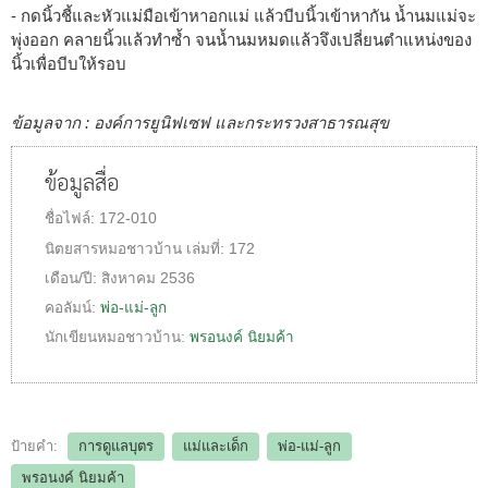
- กดนิ้วชี้และหัวแม่มือเข้าหาอกแม่ แล้วบีบนิ้วเข้าหากัน น้ำนมแม่จะ
พุ่งออก คลายนิ้วแล้วทำซ้ำ จนน้ำนมหมดแล้วจึงเปลี่ยนตำแหน่งของ
นิ้วเพื่อบีบให้รอบ
ข้อมูลจาก : องค์การยูนิฟเซฟ และกระทรวงสาธารณสุข
ข้อมูลสื่อ
ชื่อไฟล์:
172-010
นิตยสารหมอชาวบ้าน
เล่มที่:
172
เดือน/ปี:
สิงหาคม 2536
คอลัมน์:
พ่อ-แม่-ลูก
นักเขียนหมอชาวบ้าน:
พรอนงค์ นิยมค้า
ป้ายคำ:
การดูแลบุตร
แม่และเด็ก
พ่อ-แม่-ลูก
พรอนงค์ นิยมค้า