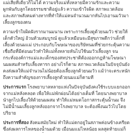
แม่เสียทีเดียวก็ไม่ได้ ความจริงแม่ทั้งหลายมีความรักและความ
ผูกพันกับลูกโดยธรรมชาติอยู่แล้ว ความเข้าใจผิด สภาพแวดล้อม
และสภาพสังคมต่างหากที่ทำให้แม่คนจำนวนมากหันไปเอานมวัวมา
เลี้ยงลูกของตน
ความเข้าใจผิดฝังรากมานมนาน เพราะการเลี้ยงดูด้วยนมวัว ช่วยให้
เด็กตัวใหญ่ อ้วนท้วมสมบูรณ์ ดูแล้วเหมือนจะมีสุขภาพดีกว่าเด็กที่
เลี้ยงด้วยนมแม่ ประกอบกับโฆษณาของบริษัทนมที่ช่วยกระตุ้นความ
เชื่อถือที่มีต่อนมวัวทำให้แม่ทั้งหลายหันไปใช้นมวัวเลี้ยงลูก จน
กระทั่งองค์การแม่และเด็กของสหประชาติต้องออกกฎห้ามโฆษณา
นมผสมสำหรับเลี้ยงทารก อย่างไรก็ตาม สภาพแวดล้อมในปัจจุบันยัง
คงส่งผลให้แม่จำนวนไม่น้อยต้องเลี้ยงลูกด้วยนมวัว แม้ว่าจะตระหนัก
ถึงความสำคัญของการเลี้ยงลูกด้วยนมแม่ก็ตามที
ประการแรก
โรงพยาบาลหลายแห่งในปัจจุบันยังคงใช้ระบบแยกออก
จากแม่หลังคลอด เพื่อให้แม่พักผ่อนได้อย่างเต็มที่ โดยนางพยาบาล
นำลูกไปเลี้ยงให้ด้วยนมผสม ทำให้แม่หมดโอกาสกระตุ้นน้ำนม จึง
ไม่มีน้ำนมเลี้ยงลูกหลังออกจากโรงพยาบาล จะต้องพึ่งนมวัวไปโดย
ปริยาย
ประการที่สอง
สังคมสมัยใหม่ ทำให้แม่ตกอยู่ในสภาพค่อนข้างเครียด
ซึ่งส่งผลการไหลของน้ำนมด้วย เมื่อนมแม่ไหลน้อย ผลสุดท้ายแม่ก็