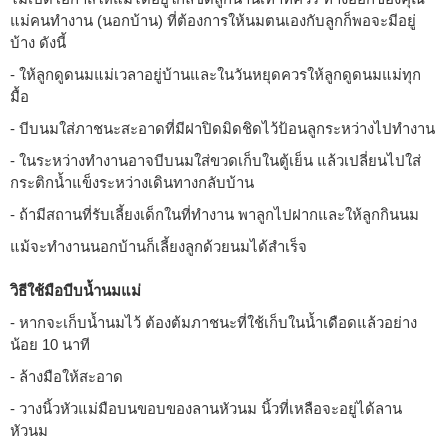
แม่คนทำงาน (นอกบ้าน) ที่ต้องการให้นมตนเองกับลูกก็พอจะมีอยู่
บ้าง ดังนี้
- ให้ลูกดูดนมแม่เวลาอยู่บ้านและในวันหยุดควรให้ลูกดูดนมแม่ทุก
มื้อ
- บีบนมใส่ภาชนะสะอาดที่มีฝาปิดมิดชิดไว้ป้อนลูกระหว่างไปทำงาน
- ในระหว่างทำงานอาจบีบนมใส่ขวดเก็บในตู้เย็น แล้วเปลี่ยนไปใส่
กระติกน้ำแข็งระหว่างเดินทางกลับบ้าน
- ถ้ามีสถานที่รับเลี้ยงเด็กในที่ทำงาน พาลูกไปฝากและให้ลูกกินนม
แม้จะทำงานนอกบ้านก็เลี้ยงลูกด้วยนมได้สำเร็จ
วิธีใช้มือบีบน้ำนมแม่
- หากจะเก็บน้ำนมไว้ ต้องต้มภาชนะที่ใช้เก็บในน้ำเดือดแล้วอย่าง
น้อย 10 นาที
- ล้างมือให้สะอาด
- วางนิ้วหัวแม่มือบนขอบของลานหัวนม นิ้วที่เหลือจะอยู่ได้ลาน
หัวนม