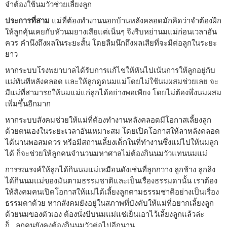
จำต้องใช้นมวัวช่วยเลี้ยงลูก
ประการที่สาม
แม่ที่ต้องทำงานนอกบ้านหลังคลอดมักคิดว่าจำต้องฝึก
ให้ลูกคุ้นเคยกับหัวนมยางเสียแต่เนิ่นๆ จึงรีบหย่านมแม่ก่อนเวลาอัน
ควร คำนึงถึงผลในระยะสั้น โดยลืมนึกถึงผลเสียที่จะมีต่อลูกในระยะ
ยาว
หากระบบโรงพยาบาลได้รับการแก้ไขให้หันไปเน้นการให้ลูกอยู่กับ
แม่ทันทีหลังคลอด และให้ลูกดูดนมแม่โดยไม่ใช้นมผสมช่วยเลย จะ
มีแม่ที่สามารถให้นมแม่แก่ลูกได้อย่างพอเพียง โดยไม่ต้องพึ่งนมผสม
เพิ่มขึ้นอีกมาก
หากระบบสังคมช่วยให้แม่ที่ต้องทำงานหลังคลอดมีโอกาสเลี้ยงลูก
ด้วยตนเองในระยะเวลาอันเหมาะสม โดยเปิดโอกาสให้ลาหลังคลอด
ได้นานพอสมควร หรือมีสถานเลี้ยงเด็กในที่ทำงานซึ่งแม่ไปให้นมลูก
ได้ ก็จะช่วยให้ลูกคนจำนวนมหาศาลไม่ต้องกินนมวัวแทนนมแม่
การรณรงค์ให้ลูกได้กินนมแม่เหมือนดังเช่นที่ลูกกวาง ลูกช้าง ลูกลิง
ได้กินนมแม่ของมันตามธรรมชาติและเป็นเรื่องธรรมดานั้น เราต้อง
ให้สังคมคนเปิดโอกาสให้แม่ได้เลี้ยงลูกตามธรรมชาติอย่างเป็นเรื่อง
ธรรมดาด้วย หากสังคมยังอยู่ในสภาพที่บังคับให้แม่ที่อยากเลี้ยงลูก
ด้วยนมของตัวเอง ต้องนั่งบีบนมแม่แช่เย็นเอาไว้เลี้ยงลูกแล้วล่ะ
ก็...ลูกคนยังคงต้องกินนมวัวต่อไปอีกนาน