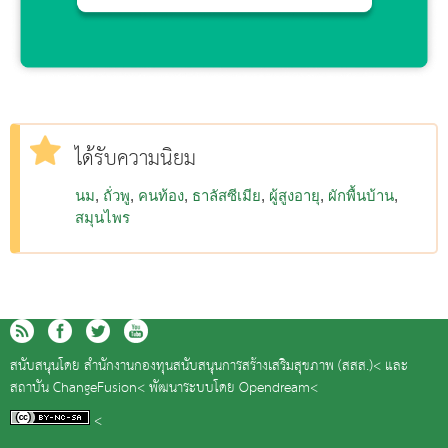
ได้รับความนิยม
นม
ถั่วพู
คนท้อง
ธาลัสซีเมีย
ผู้สูงอายุ
ผักพื้นบ้าน
สมุนไพร
สนับสนุนโดย
สำนักงานกองทุนสนับสนุนการสร้างเสริมสุขภาพ (สสส.)<
และ
สถาบัน ChangeFusion<
พัฒนาระบบโดย
Opendream<
<