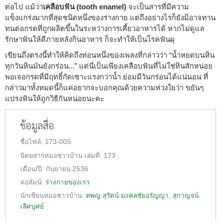
ต่อไป แม้ว่า
เคลือบฟัน (tooth enamel)
จะเป็นสารที่มีความ
แข็งแกร่งมากที่สุดชนิดหนึ่งของร่างกาย แต่ถึงอย่างไรก็ยังมิอาจทาน
ทนต่อกรดที่ถูกผลิตขึ้นในระหว่างการเคี้ยวอาหารได้ หากไม่ดูแล
รักษาฟันให้ดีภายหลังกินอาหาร ก็จะทำให้เป็นโรคฟันผุ
เขียนถึงตรงนี้ทำให้คิดถึงท่อนหนึ่งของเพลงที่กล่าวว่า “น้ำหยดบนหิน
ทุกวันหินมันยังกร่อน...” แต่นี่เป็นเพียงเคลือบฟันที่ไม่ใช่หินสักหน่อย
พอเจอกรดที่มีฤทธิ์กัดเซาะแรงกว่าน้ำ ย่อมมีวันกร่อนได้แน่นอน ที่
กล่าวมาทั้งหมดนี้ก็แค่อยากจะบอกคุณด้วยความห่วงใยว่า ขยันๆ
แปรงฟันให้ถูกวิธีกันหน่อยนะคะ
ข้อมูลสื่อ
ชื่อไฟล์:
173-005
นิตยสารหมอชาวบ้าน
เล่มที่:
173
เดือน/ปี:
กันยายน 2536
คอลัมน์:
ร่างกายของเรา
นักเขียนหมอชาวบ้าน:
ทพญ.สุรัตน์ มงคลชัยอรัญญา
,
สุกาญจน์
เลิศบุศย์