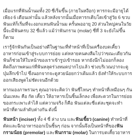
เมื่อแรกที่ฟันน้ำนมทั้ง 20 ซี่เริ่มขึ้น (ภายในหงือก) ทารกจะมีอายุได้
เพียง 6 เดือนเท่านั้น แล้วหลังจากนั้นเมื่อทารกเติบโตเข้าสู่วัย 6 ขวบ
ฟันแท้ก็เริ่มที่จะงอกแทนฟันน้ำนม ครั้นพออายุ 20 ส่วนใหญ่คนในวัย
นี้จะมีฟันครบ 32 ซี่แล้ว แม้ว่าฟันกราม (molar) ซี่ที่ 3 จะยังไม่ขึ้น
ก็ตาม
เรารู้จักฟันกันเป็นอย่างดีในฐานะที่ทำหน้าที่เป็นเครื่องบดเคี้ยว
อาหารก่อนเข้าสู่ระบบการย่อย แต่หลายคนคงลืมไปว่าขณะเดียวกัน
ฟันก็ช่วยให้ใบหน้าของเราเข้ารูปเข้ารอย หากยังนึกไม่ออกก็ลอง
คิดถึงภาพคนแก่ที่ฟันหลุดร่วงหมดปากไปแล้ว ช่วงบริเวณปากจะดู
บุ๋มลึกเข้าไป ซึ่งนอกจากจะดูสวยน้อยกว่าเดิมแล้ว ยังทำให้ระบบการ
ออกเสียงพูดไม่ชัดเจนอีกด้วย
หากมองภาพรวมๆ คุณอาจจะคิดว่า ฟันซี่ไหนๆ ทำหน้าที่เหมือนๆ กัน
นั่นแหละ คือ กัด เคี้ยว ให้อาหารเป็นชิ้นเล็กลง เพื่อสะดวกในการย่อย
ของกระเพาะลำไส้ แต่ความจริง ก็คือ ฟันแต่ละซี่แต่ละชุดจะทำ
หน้าที่ตามลำดับต่างกัน ดังนี้
ฟันหน้า (inciser)
ทั้ง 4 ซี่ ล่าง บน และ
ฟันเขี้ยว (canine)
ทำหน้าที่
ตัดและฉีกอาหารออกเป็นชิ้นๆ ก่อน จากนั้นจึงเป็นหน้าที่ของ
ฟัน
กรามน้อย (premolar)
และ
ฟันกราม (molar)
ในการบดเคี้ยวอาหาร