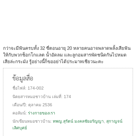
กว่าจะมีฟันครบทั้ง 32 ซี่ตอนอายุ 20 หลายคนอาจพลาดพลั้งเสียฟัน
ให้กับพวกช็อกโกแลต น้ำอัดลม และลูกอมสารพัดชนิดกันไปหมด
เสียล่ะกระมัง รู้อย่างนี้ก็ขออย่าได้ประมาทเชียวนะคะ
ข้อมูลสื่อ
ชื่อไฟล์:
174-002
นิตยสารหมอชาวบ้าน
เล่มที่:
174
เดือน/ปี:
ตุลาคม 2536
คอลัมน์:
ร่างกายของเรา
นักเขียนหมอชาวบ้าน:
ทพญ.สุรัตน์ มงคลชัยอรัญญา
,
สุกาญจน์
เลิศบุศย์