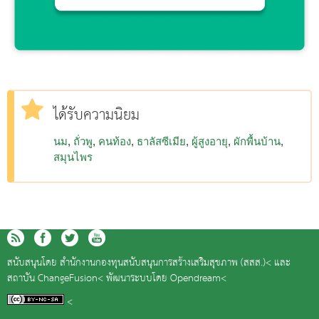
ได้รับความนิยม
นม
ถั่วพู
คนท้อง
ธาลัสซีเมีย
ผู้สูงอายุ
ผักพื้นบ้าน
สมุนไพร
สนับสนุนโดย
สำนักงานกองทุนสนับสนุนการสร้างเสริมสุขภาพ (สสส.)<
และ
สถาบัน ChangeFusion<
พัฒนาระบบโดย
Opendream<
<