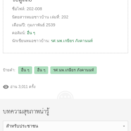
ชื่อไฟล์:
202-008
นิตยสารหมอชาวบ้าน
เล่มที่:
202
เดือน/ปี:
กุมภาพันธ์ 2539
คอลัมน์:
อื่น ๆ
นักเขียนหมอชาวบ้าน:
รศ.นพ.เกษียร ภังคานนท์
ป้ายคำ:
อื่น ๆ
อื่น ๆ
รศ.นพ.เกษียร ภังคานนท์
อ่าน 3,011 ครั้ง
บทความสุขภาพน่ารู้
สำหรับประชาชน