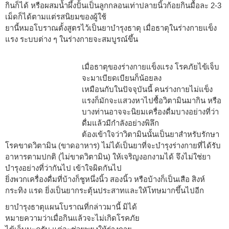
กินก็ได้ หรือผสมน้ำผึ้งปั้นเป็นลูกกลอนเท่าปลายนิ้วก้อยกินมื้อละ 2-3
เม็ดก็ได้ตามแต่รสนิยมของผู้ใช้
ยานี้หมอโบราณตั้งสูตรไว้เป็นยาบำรุงธาตุ เมื่อธาตุในร่างกายแข็ง
แรง ระบบต่าง ๆ ในร่างกายจะสมบูรณ์ขึ้น
เมื่อธาตุของร่างกายแข็งแรง โรคภัยไข้เจ็บ
จะมาเบียดเบียนก็น้อยลง
เหมือนกับในปัจจุบันนี้ คนร่างกายไม่แข็ง
แรงก็มักจะแสวงหาไปซื้อวิตามินมากิน หรือ
บางท่านอาจจะนิยมเครื่องดื่มบางอย่างที่ว่า
ดื่มแล้วมีกำลังอย่างพิลึก
ต้องเข้าใจว่าวิตามินนั้นเป็นยาสำหรับรักษา
โรคขาดวิตามิน (ขาดอาหาร) ไม่ได้เป็นยาที่จะบำรุงร่างกายที่ได้รับ
อาหารตามปกติ (ไม่ขาดวิตามิน) ให้เจริญงอกงามได้ จึงไม่ใช่ยา
บำรุงอย่างที่ว่ากันไป เข้าใจผิดกันไป
ยิ่งพวกเครื่องดื่มที่บ้างก็ชูหนึ่งนิ้ว สองนิ้ว หรือบ้างก็เป็นเสือ สิงห์
กระทิง แรด ยิ่งเป็นยากระตุ้นประสาทและให้โทษมากขึ้นไปอีก
ยาบำรุงธาตุแผนโบราณที่กล่าวมานี้ มิได้
หมายความว่าเมื่อกินแล้วจะไม่เกิดโรคภัย