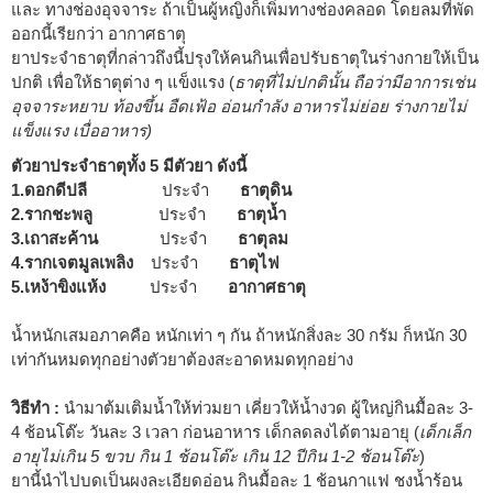
และ ทางช่องอุจจาระ ถ้าเป็นผู้หญิงก็เพิ่มทางช่องคลอด โดยลมที่พัด
ออกนี้เรียกว่า อากาศธาตุ
ยาประจำธาตุที่กล่าวถึงนี้ปรุงให้คนกินเพื่อปรับธาตุในร่างกายให้เป็น
ปกติ เพื่อให้ธาตุต่าง ๆ แข็งแรง (
ธาตุที่ไม่ปกตินั้น ถือว่ามีอาการเช่น
อุจจาระหยาบ ท้องขึ้น อืดเฟ้อ อ่อนกำลัง อาหารไม่ย่อย ร่างกายไม่
แข็งแรง เบื่ออาหาร)
ตัวยาประจำธาตุทั้ง 5 มีตัวยา ดังนี้
1.ดอกดีปลี
ประจำ
ธาตุดิน
2.รากชะพลู
ประจำ
ธาตุน้ำ
3.เถาสะค้าน
ประจำ
ธาตุลม
4.รากเจตมูลเพลิง
ประจำ
ธาตุไฟ
5.เหง้าขิงแห้ง
ประจำ
อากาศธาตุ
น้ำหนักเสมอภาคคือ หนักเท่า ๆ กัน ถ้าหนักสิ่งละ 30 กรัม ก็หนัก 30
เท่ากันหมดทุกอย่างตัวยาต้องสะอาดหมดทุกอย่าง
วิธีทำ :
นำมาต้มเติมน้ำให้ท่วมยา เคี่ยวให้น้ำงวด ผู้ใหญ่กินมื้อละ 3-
4 ช้อนโต๊ะ วันละ 3 เวลา ก่อนอาหาร เด็กลดลงได้ตามอายุ (
เด็กเล็ก
อายุไม่เกิน 5 ขวบ กิน 1 ช้อนโต๊ะ เกิน 12 ปีกิน 1-2 ช้อนโต๊ะ
)
ยานี้นำไปบดเป็นผงละเอียดอ่อน กินมื้อละ 1 ช้อนกาแฟ ชงน้ำร้อน