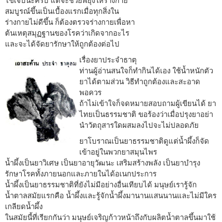
ไข้เจ็บนะครับ แต่จะช่วยพยุงให้ร่างกาย
สมบูรณ์ขึ้นเป็นเบื้องแรกเมื่อทุกสิ่งใน
ร่างกายไม่ดีขึ้น ก็ต้องตรวจร่างกายเพื่อหา
ต้นเหตุสมุฏฐานของโรคว่าเกิดจากอะไร
และจะได้จัดยารักษาให้ถูกต้องต่อไป
เรื่องยาประจำธาตุ
ท่านผู้อ่านสนใจก็ทำกินได้เอง ใช้น้ำหนักตัว
ยาได้ตามส่วน วิธีทำถูกต้องและสะอาด
พอควร
ถ้าไม่เข้าใจก็จดหมายสอบถามผู้เขียนได้ ยา
ไทยเป็นธรรมชาติ ขอร้องว่าเมื่อปรุงยาอย่า
นำวัตถุสารใดผสมลงไปจะไม่ปลอดภัย
ยาโบราณเป็นยาธรรมชาติดูแต่น้ำผึ้งก็จัด
เข้าอยู่ในพวกยาสมุนไพร
น้ำผึ้งเป็นยาวิเศษ เป็นยาอายุวัฒนะ เสริมสร้างพลัง เป็นยาบำรุง
รักษาโรคทั้งภายนอกและภายในได้อเนกประการ
น้ำผึ้งเป็นยาธรรมชาติที่ยังไม่มีอย่างอื่นเทียบได้ มนุษย์เรารู้จัก
น้ำตาลสมัยแรกคือ น้ำผึ้งและรู้จักน้ำผึ้งมานานแสนนานและไม่มีใคร
เกลียดน้ำผึ้ง
ในสมัยนี้ที่เรียกกันว่า มนุษย์เจริญก้าวหน้าถึงกับผลิตน้ำตาลขึ้นมาใช้