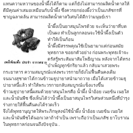
แทนความหวานของน้ำผึ้งได้ก็ตาม แต่ก็ยังไม่สามารถผลิตน้ำตาลให้
ดีมีคุณค่าเสมอเหมือนกับน้ำผึ้ง ซึ่งควรยกย่องผึ้งว่าเป็นเภสัชกรที่
ชาญฉลาดล้น สามารถผลิตน้ำตาลวิเศษได้ดีกว่ามนุษย์เรา
น้ำผึ้งเป็นยาสมุนไพรด้วย จะเห็นว่ายาที่บด
เป็นผง ทำเป็นลูกกลอนจะใช้น้ำผึ้งเป็นตัว
ทำให้เป็นก้อน
น้ำผึ้งมีสรรพคุณใช้เป็นยามาแต่ก่อนสมัย
พุทธกาล ขอยกตัวอย่าง ก่อนพระพุทธเจ้าจะ
ตรัสรู้พระสัมมาสัมโพธิญาณ หลังจากได้ทรง
บำเพ็ญทุกข์กริยาแล้ว กลับมาเสวยพระ
กระยาหาร ความสมบูรณ์แห่งพระวรกายก็ยังไม่ฟื้นคืนคงเดิม
จนนางสุชาดาได้กวนข้าวมธุปายาสนำมาถวาย เมื่อได้เสวยข้าวมธุ
ปายาสนี้แล้ว ทำให้พระวรกายกลับสมบูรณ์แข็งแรงขึ้น
ข้าวมธุปายาสนี้ผสมด้วยยาสมุนไพรคือ น้ำผึ้ง น้ำอ้อย เนยข้น เนยใส
และน้ำมันพืช ซึ่งเห็นได้ว่าน้ำผึ้งเป็นยาสมุนไพรวิเศษส่วนหนึ่งที่บำรุง
ร่างกายให้ฟี้นคืนคงได้รวดเร็ว
จึงได้พุทธานุญาตให้พระภิกษุสงฆ์ใช้น้ำผึ้ง น้ำอ้อย เนยข้น เนยใส
และน้ำมันพืชได้นอกเวลาถ้าจำเป็น เพราะถือว่าเป็นเภสัช ยาโบราณ
ในพุทธกาลก่อนจนถึงปัจจุบัน .