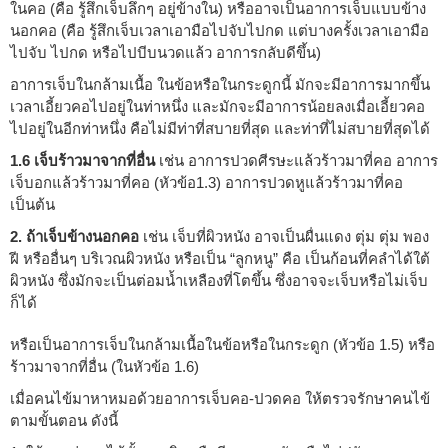
ในคอ (คือ รู้สึกเจ็บลึกๆ อยู่ข้างใน) หรืออาจเป็นอาการเจ็บแบบข้าง
นอกคอ (คือ รู้สึกเจ็บเวลาเอามือไปจับไปกด แต่บางครั้งเวลาเอามือ
ไปจับ ไปกด หรือไปบีบนวดแล้ว อาการกลับดีขึ้น)
อาการเจ็บในกล้ามเนื้อ ในข้อหรือในกระดูกนี้ มักจะมีอาการมากขึ้น
เวลาเอี้ยวคอไปอยู่ในท่าหนึ่ง และมักจะมีอาการน้อยลงเมื่อเอี้ยวคอ
ไปอยู่ในอีกท่าหนึ่ง คือไม่มีท่าที่สบายที่สุด และท่าที่ไม่สบายที่สุดได้
1.6 เจ็บร้าวมาจากที่อื่น
เช่น อาการปวดศีรษะแล้วร้าวมาที่คอ อาการ
เจ็บอกแล้วร้าวมาที่คอ (หัวข้อ1.3) อาการปวดหูแล้วร้าวมาที่คอ
เป็นต้น
2. ถ้าเจ็บข้างนอกคอ
เช่น เจ็บที่ผิวหนัง อาจเป็นผื่นแดง ตุ่ม ตุ่ม พอง
ฝี หรืออื่นๆ บริเวณผิวหนัง หรือเป็น “ลูกหนู” คือ เป็นก้อนที่คลำได้ใต้
ผิวหนัง ซึ่งมักจะเป็นต่อมน้ำเหลืองที่โตขึ้น ซึ่งอาจจะเจ็บหรือไม่เจ็บ
ก็ได้
หรือเป็นอาการเจ็บในกล้ามเนื้อในข้อหรือในกระดูก (หัวข้อ 1.5) หรือ
ร้าวมาจากที่อื่น (ในหัวข้อ 1.6)
เมื่อคนไข้มาหาหมอด้วยอาการเจ็บคอ-ปวดคอ ให้ตรวจรักษาคนไข้
ตามขั้นตอน ดังนี้