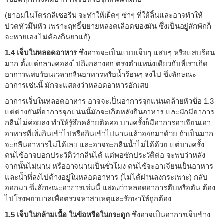
(ยาอมไนโตรกลีเซอรีน จะทำให้เผ็ดๆ ซ่าๆ ที่ใต้ลิ้นและอาจทำให้
ปวดหัวมึนหัว เพราะฤทธิ์ขยายหลอดเลือดของมัน ซึ่งเป็นอยู่สักพักก็
จะหายเอง ไม่ต้องกินยาแก้)
1.4 เจ็บในหลอดอาหาร
ซึ่งอาจจะเป็นแบบเจ็บๆ แสบๆ หรือแสบร้อน
มาก ตั้งแต่กลางคอลงไปถึงกลางอก ตรงตำแหน่งเดียวกับที่เราเกิด
อาการแสบร้อนเวลากลืนอาหารหรือน้ำร้อนๆ ลงไป ซึ่งลักษณะ
อาการเช่นนี้ มักจะแสดงว่าหลอดอาหารอักเสบ
อาการเจ็บในหลอดอาหาร อาจจะเป็นอาการจุกแน่นคล้ายหัวข้อ 1.3
แต่ต่างกันที่อาการจุกแน่นนี้มักจะเกิดหลังกินอาหาร และมักมีอาการ
กลืนไม่ค่อยลง ทำให้รู้สึกคล้ายติดคอ บางครั้งก็มีอาการอาเจียนเอา
อาหารที่เพิ่งกินเข้าไปหรือกินเข้าไปนานแล้วออกมาด้วย ถ้าเป็นมาก
จะกลืนอาหารไม่ได้เลย และอาจจะกลืนน้ำไม่ได้ด้วย แต่บางครั้ง
คนไข้อาจบอกประวัติว่ากลืนได้ แต่พอซักประวัติต่อ จะพบว่าหลัง
จากนั้นไม่นาน หรืออาจนานเป็นชั่วโมง คนไข้จะอาเจียนเป็นอาหาร
และน้ำที่ลงไปค้างอยู่ในหลอดอาหาร (ไม่ได้ผ่านลงกระเพาะ) กลับ
ออกมา ซึ่งลักษณะอาการเช่นนี้ แสดงว่าหลอดอาการตีบหรือตัน ต้อง
ไปโรงพยาบาลเพื่อตรวจหาสาเหตุและรักษาให้ถูกต้อง
1.5 เจ็บในกล้ามเนื้อ ในข้อหรือในกระดูก
ซึ่งอาจเป็นอาการเจ็บข้าง