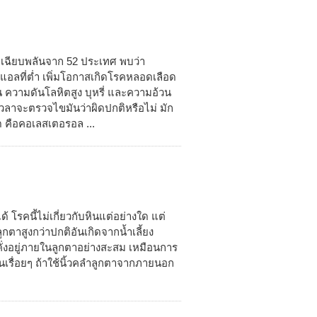
ายเฉียบพลันจาก 52 ประเทศ พบว่า
แอลที่ต่ำ เพิ่มโอกาสเกิดโรคหลอดเลือด
 ความดันโลหิตสูง บุหรี่ และความอ้วน
ลาจะตรวจไขมันว่าผิดปกติหรือไม่ มัก
 คือคอเลสเตอรอล ...
 โรคนี้ไม่เกี่ยวกับหินแต่อย่างใด แต่
ูกตาสูงกว่าปกติอันเกิดจากน้ำเลี้ยง
่งอยู่ภายในลูกตาอย่างสะสม เหมือนการ
้นเรื่อยๆ ถ้าใช้นิ้วคลำลูกตาจากภายนอก