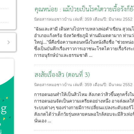
คุณหน่อย : แม้ป่วยเป็นโรคไตวายเรื้อรังก็ย
นิตยสารหมอชาวบ้าน
เล่มที่:
359
เดือน/ปี:
มีนาคม 2552
"ฉันและสามี เดินทางไปกราบหลวงพ่อคำเขียน สุวณ
อำเภอแก้งคร้อ จังหวัดชัยภูมิ ท่านมีเมตตามาก ท่านว่า เ
ใหญ่..."นี่คือข้อความตอนหนึ่งในหนังสือชื่อ "ช่วยหน่อ
ซึ่งเป็นบันทึกเรื่องราวการเอาชนะโรคไตวายเรื้อรังระ
การอนุรักษ์ป่าและธรรมชาติ ...
สงสัยเรื่องสิว (ตอนที่ 3)
นิตยสารหมอชาวบ้าน
เล่มที่:
359
เดือน/ปี:
มีนาคม 2552
การอดนอนทำให้เป็นสิวไหม สังเกตว่าสิวขึ้นทุกครั้งใ
การอดนอนจัดเป็นความเครียดอย่างหนึ่ง อาจส่งผลให้
ระบบต่างๆ ของร่างกายมีการเปลี่ยนแปลงระดับฮอร์โมน
สังเกตได้ว่าเด็กวัยรุ่นหลายคนพอใกล้สอบจะมีสิวเห่อข
นั่นเอง ...