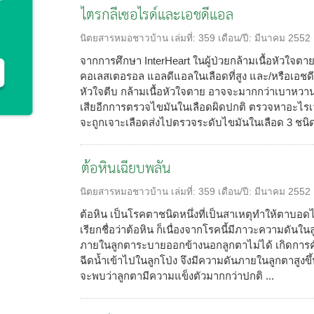
ไตรกลีเซอไรด์และเอชดีแอล
นิตยสารหมอชาวบ้าน
เล่มที่:
359
เดือน/ปี:
มีนาคม 2552
จากการศึกษา InterHeart ในผู้ป่วยกล้ามเนื้อหัวใจต
คอเลสเตอรอล แอลดีแอลในเลือดที่สูง และ/หรือเอชดี
หัวใจตีบ กล้ามเนื้อหัวใจตาย อาจจะมากกว่าเบาหวาน
เสียอีกการตรวจไขมันในเลือดผิดปกติ ตรวจหาอะไรเว
จะถูกเจาะเลือดส่งไปตรวจระดับไขมันในเลือด 3 ชนิด
ต้อหินเฉียบพลัน
นิตยสารหมอชาวบ้าน
เล่มที่:
359
เดือน/ปี:
มีนาคม 2552
ต้อหิน เป็นโรคตาชนิดหนึ่งที่เป็นสาเหตุทำให้ตาบอดได้
เรียกชื่อว่าต้อหิน ก็เนื่องจากโรคนี้มีภาวะความดันในล
ภายในลูกตาระบายออกข้างนอกลูกตาไม่ได้ เกิดการคั
ฉีดน้ำเข้าไปในลูกโป่ง จึงมีความดันภายในลูกตาสูงขึ
จะพบว่าลูกตามีความแข็งตัวมากกว่าปกติ ...