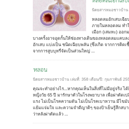
หลอดลมอักเสบเ
นิตยสารหมอชาวบ้าน
หลอดลมอักเสบเฉียบพ
ภายในหลอดลม ทำให
เมือก (เสมหะ) ออก
บางครั้งอาจอุดกั้นให้ช่องทางเดินของหลอดลมแคบล
อักเสบ แบ่งเป็น ชนิดเฉียบพลัน (ซึ่งเกิด จากการติดเชื้
จากการสูบบุหรี่จัดเป็นส่วนใหญ่ ...
หลอน
นิตยสารหมอชาวบ้าน
เล่มที่:
358
เดือน/ปี:
กุมภาพันธ์ 25
คุณจะทำอย่างไร...หากคุณเห็นในสิ่งที่ไม่มีอยู่จริง ได้
หญิงวัย 65 ปี มารักษาตัวในโรงพยาบาล เพื่อผ่าตัดเป
แรง ไม่เป็นโรคความดัน ไม่เป็นโรคเบาหวาน มีไขมันใน
แย้มแจ่มใจ และความจำดีญาติๆ ของป้าเย็นรู้สึกสบายใจ
ว่าหลังผ่าตัดแล้ว ...