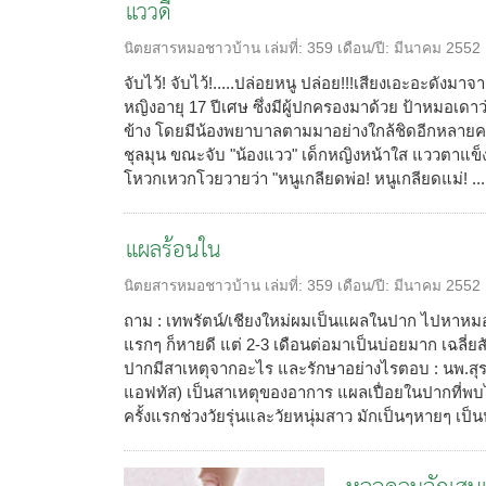
แววดี
นิตยสารหมอชาวบ้าน
เล่มที่:
359
เดือน/ปี:
มีนาคม 2552
จับไว้! จับไว้!.....ปล่อยหนู ปล่อย!!!เสียงเอะอะดังม
หญิงอายุ 17 ปีเศษ ซึ่งมีผู้ปกครองมาด้วย ป้าหมอเด
ข้าง โดยมีน้องพยาบาลตามมาอย่างใกล้ชิดอีกหลายค
ชุลมุน ขณะจับ "น้องแวว" เด็กหญิงหน้าใส แววตาแข็ง
โหวกเหวกโวยวายว่า "หนูเกลียดพ่อ! หนูเกลียดแม่! ...
แผลร้อนใน
นิตยสารหมอชาวบ้าน
เล่มที่:
359
เดือน/ปี:
มีนาคม 2552
ถาม : เทพรัตน์/เชียงใหม่ผมเป็นแผลในปาก ไปหาหมอ 
แรกๆ ก็หายดี แต่ 2-3 เดือนต่อมาเป็นบ่อยมาก เฉลี่ย
ปากมีสาเหตุจากอะไร และรักษาอย่างไรตอบ : นพ.สุ
แอฟทัส) เป็นสาเหตุของอาการ แผลเปื่อยในปากที่พบได้
ครั้งแรกช่วงวัยรุ่นและวัยหนุ่มสาว มักเป็นๆหายๆ เป็น