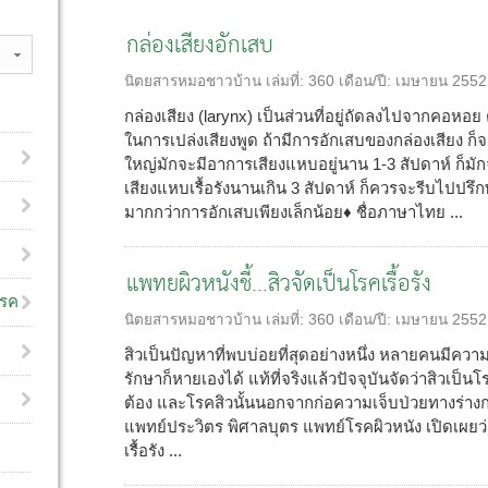
กล่องเสียงอักเสบ
นิตยสารหมอชาวบ้าน
เล่มที่:
360
เดือน/ปี:
เมษายน 2552
กล่องเสียง (larynx) เป็นส่วนที่อยู่ถัดลงไปจากคอหอ
ในการเปล่งเสียงพูด ถ้ามีการอักเสบของกล่องเสียง ก
ใหญ่มักจะมีอาการเสียงแหบอยู่นาน 1-3 สัปดาห์ ก็มั
เสียงแหบเรื้อรังนานเกิน 3 สัปดาห์ ก็ควรจะรีบไปปรึ
มากกว่าการอักเสบเพียงเล็กน้อย♦ ชื่อภาษาไทย ...
แพทยผิวหนังชี้...สิวจัดเป็นโรคเรื้อรัง
โรค
นิตยสารหมอชาวบ้าน
เล่มที่:
360
เดือน/ปี:
เมษายน 2552
สิวเป็นปัญหาที่พบบ่อยที่สุดอย่างหนึ่ง หลายคนมีควา
รักษาก็หายเองได้ แท้ที่จริงแล้วปัจจุบันจัดว่าสิวเป็นโ
ต้อง และโรคสิวนั้นนอกจากก่อความเจ็บป่วยทางร่างกา
แพทย์ประวิตร พิศาลบุตร แพทย์โรคผิวหนัง เปิดเผยว่า
เรื้อรัง ...