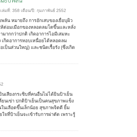
ฉียบพลัน
เล่มที่:
358
เดือน/ปี:
กุมภาพันธ์ 2552
ลัน หมายถึง การอักเสบของเยื่อบุผิว
้ต่อมเมือกของหลอดลมโตขึ้นและหลั่ง
มามากกว่าปกติ เกิดอาการไอมีเสมหะ
ง เกิดอาการหอบเหนื่อยได้หลอดลม
อเป็นส่วนใหญ่) และชนิดเรื้อรัง (ซึ่งเกิด
52
ยินเสียงกระซิบที่คนอื่นไม่ได้ยินป้าเย็น
ลี่ยนเข่า ปกติป้าเย็นเป็นคนสุขภาพแข็ง
เลือดขึ้นเล็กน้อย สุขภาพจิตดี ยิ้ม
ที่ป้าเย็นจะเข้ารับการผ่าตัด เพราะรู้