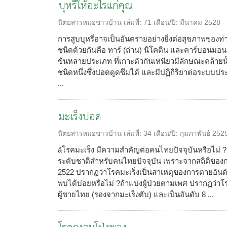
บุหรี่ให้อะไรแก่คุณ
นิตยสารหมอชาวบ้าน
เล่มที่:
71
เดือน/ปี:
มีนาคม 2528
การสูบบุหรี่อาจเป็นอันตรายอย่างยิ่งต่อสุขภาพของท่า
ชนิดด้วยกันคือ ทาร์ (ถ่าน) นิโคติน และคาร์บอนมอ
ข้นหลายประเภท ที่เกาะตัวกันเหนียวมีลักษณะคล้ายน้
ชนิดหนึ่งซึ่งปอดดูดซึมได้ และมีปฏิกิริยาต่อระบ
...
มะเร็งปอด
นิตยสารหมอชาวบ้าน
เล่มที่:
34
เดือน/ปี:
กุมภาพันธ์ 252
äโรคมะเร็ง มีความสำคัญต่อคนไทยปัจจุบันหรือไม่ 
ระดับชาติสำหรับคนไทยปัจจุบัน เพราะจากสถิติของก
2522 ปรากฏว่าโรคมะเร็งเป็นสาเหตุของการตายอันด
พบได้บ่อยหรือไม่ ?ถ้าแบ่งผู้ป่วยตามเพศ ปรากฏว่า
ผู้ชายไทย (รองจากมะเร็งตับ) และเป็นอันดับ 8 ...