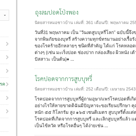
ถุงลมปอดโป่งพอง
นิตยสารหมอชาวบ้าน
เล่มที่:
361
เดือน/ปี:
พฤษภาคม 25
วันที่31 พฤษภาคม เป็น "วันงดสูบบุหรี่โลก" ฉบับนี้จึ
จากพิษภัยของบุหรี่ สร้างความทุกข์ทรมานอย่างเรื้อรังแก่
ของโรคร้ายอีกหลายๆ ชนิดที่สำคัญ ได้แก่ โรคหลอดเ
ต่างๆ (เช่น มะเร็งปอด ช่องปาก กล่องเสียง ผิวหนัง
ปัสสาวะ เป็นต้น)♦ ...
โรคปอดจากการสูบบุหรี่
โรค
นิตยสารหมอชาวบ้าน
เล่มที่:
252
เดือน/ปี:
เมษายน 2543
โรคปอดจากการสูบบุหรี่ผู้ถามอุษา/แพร่โรคปอดที่เกิด
อย่างไรให้หายขาดดิฉันมีปัญหาจะขอเรียนปรึกษา คุณ
หนัก ๕๕ กิโลกรัม สูง ๑๖๕ เซนติเมตร สูบบุหรี่ตั้งแต่
โรคปอดที่เกิดจากการสูบบุหรี่ และเลิกสูบบุหรี่แล้ว แต่
เป็นไข้หวัด หรือโรคอื่นๆ ได้ง่ายเช่น ...