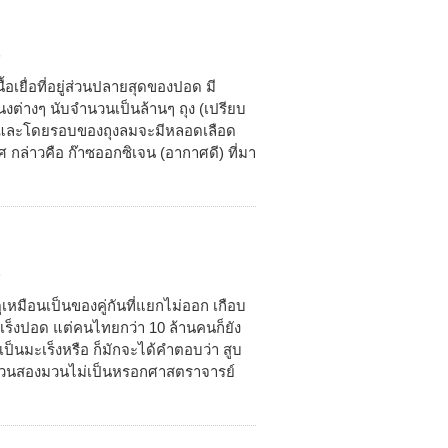
5
ื้อเยื่อที่อยู่ส่วนปลายสุดของปอด มี
ต่างๆ นับจำนวนเป็นล้านๆ ถุง (เปรียบ
างๆ) และโดยรอบของถุงลมจะมีหลอดเลือด
ศ กล่าวคือ ก๊าซออกซิเจน (อากาศดี) ที่มา
3
งดูเหมือนเป็นของคู่กันที่แยกไม่ออก เกือบ
มะเร็งปอด แต่คนไทยกว่า 10 ล้านคนก็ยัง
วเป็นมะเร็งหรือ ก็มักจะได้คำตอบว่า สูบ
นละมวนสองมวนไม่เป็นหรอกศาสตราจารย์