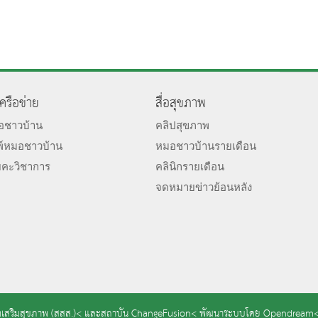
เครือข่าย
สื่อสุขภาพ
มอชาวบ้าน
คลิปสุขภาพ
พ์หมอชาวบ้าน
หมอชาวบ้านรายเดือน
ยคะวิชาการ
คลินิกรายเดือน
จดหมายข่าวย้อนหลัง
เสริมสุขภาพ (สสส.)<
และ
สถาบัน ChangeFusion<
พัฒนาระบบโดย
Opendream