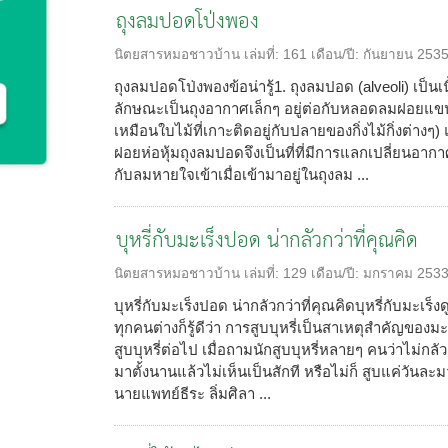
ถุงลมปอดโป่งพอง
นิตยสารหมอชาวบ้าน
เล่มที่:
161
เดือน/ปี:
กันยายน 253
ถุงลมปอดโป่งพองข้อน่ารู้1. ถุงลมปอด (alveoli) เป็นเน
ลักษณะเป็นถุงอากาศเล็กๆ อยู่ต่อกับหลอดลมฝอยแขนง
เหมือนใบไม้ที่เกาะติดอยู่กับปลายของกิ่งไม้กิ่งต่
ฝอยห่อหุ้มถุงลมปอดจึงเป็นที่ที่มีการแลกเปลี่ยนอากา
กับลมหายใจเข้าเมื่อเข้ามาอยู่ในถุงลม ...
บุหรี่กับมะเร็งปอด น่ากลัวกว่าที่คุณคิด
นิตยสารหมอชาวบ้าน
เล่มที่:
129
เดือน/ปี:
มกราคม 253
บุหรี่กับมะเร็งปอด น่ากลัวกว่าที่คุณคิดบุหรี่กับมะเร็
ทุกคนต่างก็รู้ดีว่า การสูบบุหรี่เป็นสาเหตุสำคัญของ
สูบบุหรี่ต่อไป เมื่อถามนักสูบบุหรี่หลายๆ คนว่าไม่กลั
มาตั้งนานแล้วไม่เห็นเป็นสักที หรือไม่ก็ สูบแค่วั
นายแพทย์ธีระ ลิ่มศิลา ...