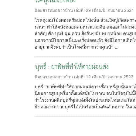
โรคถุงลมโป่งพอง
นิตยสารหมอชาวบ้าน
เล่มที่:
29
เดือน/ปี:
กันยายน 2524
โรคถุงลมโป่งพองหรือปอดโป่งนั้น ส่วนใหญ่เกิดเพร
นานๆ ทำให้ผนังหลอดลมหนาและตีบ ลมออกไม่สะดวก 
สำคัญ คือ บุหรี่ ฝุ่น ควัน สิ่งอื่นๆ มีบทบาทน้อย คนสู
นอกจากมีโอกาสเป็นมะเร็งปอดแล้ว ยังมีโอกาสเกิดโ
อายุมากจึงพบว่าเป็นโรคนี้มากกว่าคุณป้า ...
บุหรี่ : ยาพิษที่ทำให้ตายผ่อนส่ง
นิตยสารหมอชาวบ้าน
เล่มที่:
12
เดือน/ปี:
เมษายน 2523
บุหรี่ : ยาพิษที่ทำให้ตายผ่อนส่งการซื้อบุหรี่สูบนั้นเอา
นิยมการสูบบุหรี่มาตั้งแต่สมัยโบราณ จนในปัจจุบันนี้ก็
ว่าโรงงานผลิตบุหรี่ทุกแห่งทั้งในประเทศไทยและในต่า
ยิ่ง สามารถขายบุหรี่ได้เป็นร้อยเป็นพันล้านบาท ในเวล