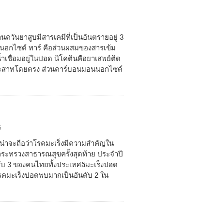
นควันยาสูบมีสารเคมีที่เป็นอันตรายอยู่ 3
นนอกไซด์ ทาร์ คือส่วนผสมของสารเข้ม
ำเชื่อมอยู่ในปอด นิโคตินคือยาเสพย์ติด
บประสาทโดยตรง ส่วนคาร์บอนมอนนอกไซด์
5
?น่าจะถือว่าโรคมะเร็งมีความสำคัญใน
ระทรวงสาธารณสุขครั้งสุดท้าย ประจำปี
ับ 3 ของคนไทยทั้งประเทศäมะเร็งปอด
โรคมะเร็งปอดพบมากเป็นอันดับ 2 ใน