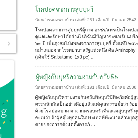
โรคปอดจากการสูบบุหรี่
นิตยสารหมอชาวบ้าน
เล่มที่:
251
เดือน/ปี:
มีนาคม 2543
โรคปอดจากการสูบบุหรี่ผู้ถาม อรชร/แพร่เป็นโรคปอด
ดูแลและรักษาได้อย่างไรดิฉันมีปัญหาจะขอเรียนปรึก
๖๓ ปี เป็นถุงลมโป่งพองจากการสูบบุหรี่ ตั้งแต่ปี ๒๕๓๒
สม่ำเสมอจากโรงพยาบาลรัฐแห่งหนึ่ง คือ Aminophylli
(เดิมใช้ Salbutamol 1x3 pc) ...
ผู้หญิงกับบุหรี่ความงามกับควันพิษ
นิตยสารหมอชาวบ้าน
เล่มที่:
191
เดือน/ปี:
มีนาคม 2538
ผู้หญิงกับบุหรี่ความงามกับควันพิษบุหรี่มีพิษภัยต่อผู
ตระหนักกันเป็นอย่างดีอยู่แล้วแต่คุณทราบมั้ยว่า ร้อยละ
ด้วยโรคปอดบวม มาจากครอบครัวที่พ่อแม่สูบบุหรี่ ค
คะเนว่า ถ้าผู้หญิงทุกคนในประเทศที่พัฒนาแล้วหยุดสู
ตายของทารกตั้งแต่ตั้งครรภ์ ...