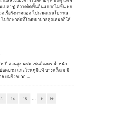
านแล้วเนื่องจากในหลายๆ สาเหตุ แต่ที่
ปล่าๆ) ที่วางติดพื้นดินแต่ยกไม่ขึ้น พอ
และปวดเรื้อรังมาตลอด ไปนวดแผนโบราณ
้น ไปรักษาต่อที่โรงพยาบาลคุณหมอก็ให้
5
๖ ปี ส่วนสูง ๑๗๖ เซนติเมตร น้ำหนัก
อดบวม และโรคภูมิแพ้ บางครั้งผม มี
ล ผมจึงอยาก ...
…
13
14
15