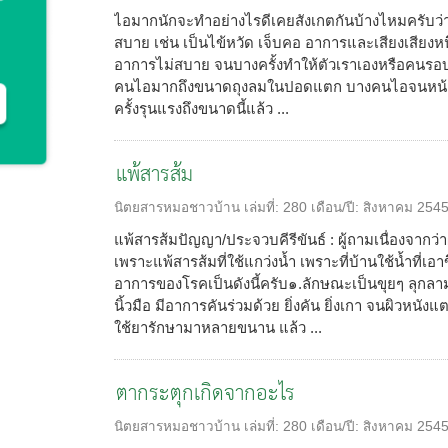
ไอมากนักจะทำอย่างไรดีเคยสังเกตกันบ้างไหมครับว่า 
สบาย เช่น เป็นไข้หวัด เจ็บคอ อาการและเสียงเสียงหนึ่
อาการไม่สบาย จนบางครั้งทำให้ตัวเราเองหรือคนรอบข
คนไอมากถึงขนาดถุงลมในปอดแตก บางคนไอจนหน้ามืดเ
ครั้งรุนแรงถึงขนาดนี้แล้ว ...
แพ้สารส้ม
นิตยสารหมอชาวบ้าน
เล่มที่:
280
เดือน/ปี:
สิงหาคม 254
แพ้สารส้มปัญญา/ประจวบคีรีขันธ์ : ผู้ถามเนื่องจากว่าผม
เพราะแพ้สารส้มที่ใช้แกว่งน้ำ เพราะที่บ้านใช้น้ำที่เ
อาการของโรคเป็นดังนี้ครับ๑.ลักษณะเป็นขุยๆ ลุกลามไ
นิ้วมือ มีอาการคันร่วมด้วย ยิ่งคัน ยิ่งเกา จนผิวหน
ใช้ยารักษามาหลายขนาน แล้ว ...
ตากระตุกเกิดจากอะไร
นิตยสารหมอชาวบ้าน
เล่มที่:
280
เดือน/ปี:
สิงหาคม 254