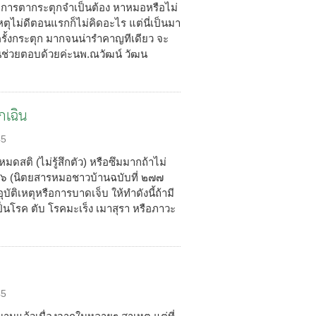
อาการตากระตุกจำเป็นต้อง หาหมอหรือไม่
ุไม่ดีตอนแรกก็ไม่คิดอะไร แต่นี่เป็นมา
ครั้งกระตุก มากจนน่ารำคาญทีเดียว จะ
นช่วยตอบด้วยค่ะนพ.ณวัฒน์ วัฒน
กเฉิน
45
สติ (ไม่รู้สึกตัว) หรือซึมมากถ้าไม่
ง ๖ (นิตยสารหมอชาวบ้านฉบับที่ ๒๗๗
ติเหตุหรือการบาดเจ็บ ให้ทำดังนี้ถ้ามี
็นโรค ตับ โรคมะเร็ง เมาสุรา หรือภาวะ
45