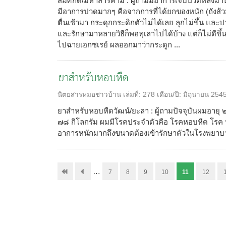
สมศักดิ์/มหาสารคาม : ผู้ถามมีอาการเจ็บปวดหลังมาน
มีอาการปวดมากๆ คือจากการที่ได้ยกของหนัก (ถังส้วมเ
ตื่นเช้ามา กระดุกกระดิกตัวไม่ได้เลย ลุกไม่ขึ้น 
และรักษามาหลายวิธีก็พอทุเลาไปได้บ้าง แต่ก็ไม่ดีขึ
ไปฉายเอกซเรย์ ผลออกมาว่ากระดูก ...
ยาสำหรับหอบหืด
นิตยสารหมอชาวบ้าน
เล่มที่:
278
เดือน/ปี:
มิถุนายน 254
ยาสำหรับหอบหืดวัฒน์/ยะลา : ผู้ถามปัจจุบันผมอายุ ๒
๗๘ กิโลกรัม ผมมีโรคประจำตัวคือ โรคหอบหืด โรค ป
อาการหนักมากถึงขนาดต้องเข้ารักษาตัวในโรงพยาบา
…
7
8
9
10
11
12