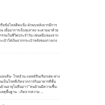
5
 หรือข้อไหล่ติดแข็ง มักพบหลังจากมีการ
เดือน เมื่ออาการเจ็บทุเลาลง จะตามมาด้วย
จกรรมในชีวิตประจำวัน เช่นหยิบของจาก
ึงกระเป๋าใส่เงินจากกระเป๋าหลังของกางเกง
5
ผนจีน- โรคอ้วน แพทย์จีนเรียกเฝ่ย-พ่าง
นอ้วนเป็นโรคที่เกิดจากการกินอาหารที่ชั้น
นอ้วนอายุไม่ยืนยาว""คนอ้วนมีความชื้น-
ุพื้นฐาน : เกิดจากความ ...