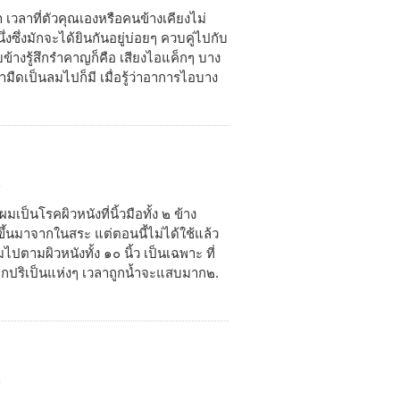
เวลาที่ตัวคุณเองหรือคนข้างเคียงไม่
งซึ่งมักจะได้ยินกันอยู่บ่อยๆ ควบคู่ไปกับ
้างรู้สึกรำคาญก็คือ เสียงไอแค็กๆ บาง
ป็นลมไปก็มี เมื่อรู้ว่าอาการไอบาง
5
เป็นโรคผิวหนังที่นิ้วมือทั้ง ๒ ข้าง
อาขึ้นมาจากในสระ แต่ตอนนี้ไม่ได้ใช้แล้ว
ปตามผิวหนังทั้ง ๑๐ นิ้ว เป็นเฉพาะ ที่
ังแตกปริเป็นแห่งๆ เวลาถูกน้ำจะแสบมาก๒.
5