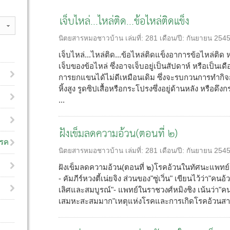
เจ็บไหล่...ไหล่ติด...ข้อไหล่ติดแข็ง
นิตยสารหมอชาวบ้าน
เล่มที่:
281
เดือน/ปี:
กันยายน 254
เจ็บไหล่...ไหล่ติด...ข้อไหล่ติดแข็งอาการข้อไหล่ติด
เจ็บของข้อไหล่ ซึ่งอาจเจ็บอยู่เป็นสัปดาห์ หรือเป็น
การยกแขนได้ไม่ดีเหมือนเดิม ซึ่งจะรบกวนการทำกิ
หิ้งสูง รูดซิปเสื้อหรือกระโปรงซึ่งอยู่ด้านหลัง หรือด
...
ฝังเข็มลดความอ้วน(ตอนที่ ๒)
โรค
นิตยสารหมอชาวบ้าน
เล่มที่:
281
เดือน/ปี:
กันยายน 254
ฝังเข็มลดความอ้วน(ตอนที่ ๒)โรคอ้วนในทัศนะแพทย์แ
- คัมภีร์หวงตี้เน่ยจิง ส่วนของ"ซู่เวิ่น" เขียนไว้ว่า"ค
เลิศและสมบูรณ์"- แพทย์ในราชวงศ์หมิงชิง เน้นว่า"ค
เสมหะสะสมมาก"เหตุแห่งโรคและการเกิดโรคอ้วนสาเหต