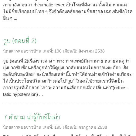
ภาษาอังกฤษว่า rheumatic fever เป็นโรคที่มีมาแต่ดั้งเดิม หากแต่
ไม่มีชื่อเรียกแบบไทย ๆ จึงจำต้องคล้อยตามชื่อสากล เฉกเช่นชื่อโรค
อื่น ๆ ...
วูบ (ตอนที่ 2)
นิตยสารหมอชาวบ้าน
เล่มที่:
196
เดือน/ปี:
สิงหาคม 2538
วูบ (ตอนที่ 2)เรื่องราวต่าง ๆ ทางการแพทย์มีมากมาย หลายคนดูว่า
ยุ่งยากซับซ้อนหรือถูกทำให้ดูยุ่งยากสับสนจนไม่อยากแตะต้อง “สิ่ง
ละอันพันละน้อย” จะนำเรื่องเหล่านี้มาทำให้อ่านง่ายเข้าใจง่ายเพื่อจะ
ได้เป็นประโยชน์ในวงกว้างต่อไป“วูบ” ในคนไข้รายแรกนี้จึงเป็น
อาการวูบที่เกิดจาก “ภาวะความดันเลือดตกเมื่อเปลี่ยนท่า"(orthos-
tatic hypotension) ...
7 คำถาม น่ารู้กับอีโบล่า
นิตยสารหมอชาวบ้าน
เล่มที่:
195
เดือน/ปี:
กรกฎาคม 2538