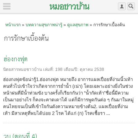
หน้าแรก
»
บทความสุขภาพน่ารู้
»
ดูแลสุขภาพ
» การรักษาเบื้องต้น
การรักษาเบื้องต้น
ฮ่องกงฟุต
นิตยสารหมอชาวบ้าน
เล่มที่:
198
เดือน/ปี:
ตุลาคม 2538
ฮ่องกงฟุตข้อน่ารู้1.ฮ่องกงฟุต หมายถึง อาการแผลเปื่อยที่ง่ามนิ้วเท้า
คนทั่วไปเข้าใจว่าเกิดจากการย่ำน้ำ (เน่า) โดยเฉพาะอย่างยิ่งในช่วง
หน้าฝนที่มีน้ำท่วมขัง บางครั้งก็เรียกกันว่า “น้ำกัดเท้า”ชื่อนี้มีความ
เป็นมาอย่างไร ก็คงจะคาดเดาได้ แต่ก็มีการพูดกันต่อ ๆ กันมาในหมู่
คนไทยจนเป็นที่เข้าใจกันดังความหมายข้างต้น2. แผลเปื่อยที่ง่าม
เท้า มีสาเหตุที่พบได้บ่อย 2 โรค ได้แก่ (ก) โรคเชื้อรา ...
วูบ (ตอนที่ 4)