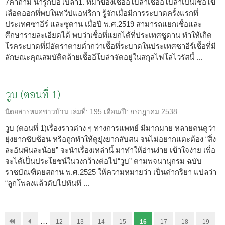
7คำถาม น่ารู้กับอีโบล่า1. ที่มาของเชื้ออีโบล่าเชื้ออีโบล่าเป็นเชื้อไข้
เลือดออกที่พบในทวีปแอฟริกา รู้จักเมื่อมีการระบาดครั้งแรกที่
ประเทศซาอีร์ และซูดาน เมื่อปี พ.ศ.2519 สามารถแยกเชื้อและ
ศึกษารายละเอียดได้ พบว่าเชื้อที่แยกได้ที่ประเทศซูดาน ทำให้เกิด
โรคระบาดที่มีอัตราตายต่ำกว่าเชื้อที่ระบาดในประเทศซาอีร์เชื้อที่มี
ลักษณะคุณสมบัติคล้ายเชื้ออีโบล่าจัดอยู่ในสกุลไฟโลไวรัสนี้ ...
วูบ (ตอนที่ 1)
นิตยสารหมอชาวบ้าน
เล่มที่:
195
เดือน/ปี:
กรกฎาคม 2538
วูบ (ตอนที่ 1)เรื่องราวต่าง ๆ ทางการแพทย์ มีมากมาย หลายคนดูว่า
ยุ่งยากซับซ้อน หรือถูกทำให้ดูยุ่งยากสับสน จนไม่อยากแตะต้อง “สิ่ง
ละอันพันละน้อย” จะนำเรื่องเหล่านี้ มาทำให้อ่านง่าย เข้าใจง่าย เพื่อ
จะได้เป็นประโยชน์ในวงกว้างต่อไป“วูบ” ตามพจนานุกรม ฉบับ
ราชบัณฑิตยสถาน พ.ศ.2525 ให้ความหมายว่า เป็นคำกริยา แปลว่า
“ลูกโพลงแล้วดับไปทันที ...
…
12
13
14
15
16
17
18
19