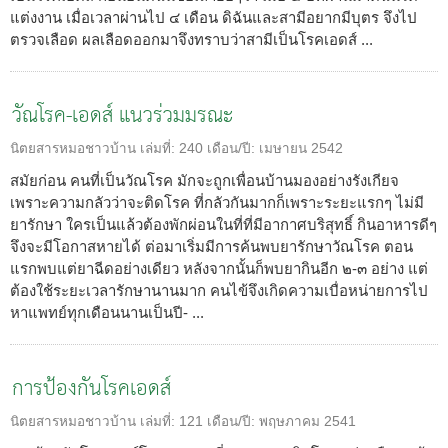
แต่งงาน เมื่อเวลาผ่านไป ๔ เดือน ดิฉันและสามีอยากมีบุตร จึงไป
ตรวจเลือด ผลเลือดออกมาจึงทราบว่าสามีเป็นโรคเอดส์ ...
วัณโรค-เอดส์ แนวร่วมมรณะ
นิตยสารหมอชาวบ้าน
เล่มที่:
240
เดือน/ปี:
เมษายน 2542
สมัยก่อน คนที่เป็นวัณโรค มักจะถูกเพื่อนบ้านมองอย่างรังเกียจ
เพราะความกลัวว่าจะติดโรค ที่กลัวกันมากก็เพราะระยะแรกๆ ไม่มี
ยารักษา ใครเป็นแล้วต้องพักผ่อนในที่ที่มีอากาศบริสุทธิ์ กินอาหารดีๆ
จึงจะมีโอกาสหายได้ ต่อมาเริ่มมีการค้นพบยารักษาวัณโรค ตอน
แรกพบแต่ยาฉีดอย่างเดียว หลังจากนั้นก็พบยากินอีก ๒-๓ อย่าง แต่
ต้องใช้ระยะเวลารักษานานมาก คนไข้จึงเกิดความเบื่อหน่ายการไป
หาแพทย์ทุกเดือนนานเป็นปี- ...
การป้องกันโรคเอดส์
นิตยสารหมอชาวบ้าน
เล่มที่:
121
เดือน/ปี:
พฤษภาคม 2541