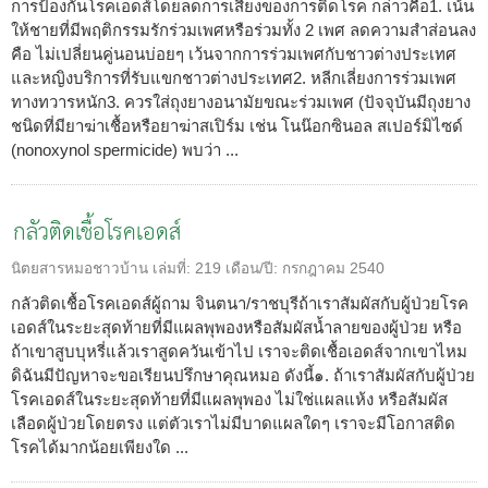
การป้องกันโรคเอดส์โดยลดการเสี่ยงของการติดโรค กล่าวคือ1. เน้น
ให้ชายที่มีพฤติกรรมรักร่วมเพศหรือร่วมทั้ง 2 เพศ ลดความสำส่อนลง
คือ ไม่เปลี่ยนคู่นอนบ่อยๆ เว้นจากการร่วมเพศกับชาวต่างประเทศ
และหญิงบริการที่รับแขกชาวต่างประเทศ2. หลีกเลี่ยงการร่วมเพศ
ทางทวารหนัก3. ควรใส่ถุงยางอนามัยขณะร่วมเพศ (ปัจจุบันมีถุงยาง
ชนิดที่มียาฆ่าเชื้อหรือยาฆ่าสเปิร์ม เช่น โนน๊อกซินอล สเปอร์มิไซด์
(nonoxynol spermicide) พบว่า ...
กลัวติดเชื้อโรคเอดส์
นิตยสารหมอชาวบ้าน
เล่มที่:
219
เดือน/ปี:
กรกฎาคม 2540
กลัวติดเชื้อโรคเอดส์ผู้ถาม จินตนา/ราชบุรีถ้าเราสัมผัสกับผู้ป่วยโรค
เอดส์ในระยะสุดท้ายที่มีแผลพุพองหรือสัมผัสน้ำลายของผู้ป่วย หรือ
ถ้าเขาสูบบุหรี่แล้วเราสูดควันเข้าไป เราจะติดเชื้อเอดส์จากเขาไหม
ดิฉันมีปัญหาจะขอเรียนปรึกษาคุณหมอ ดังนี้๑. ถ้าเราสัมผัสกับผู้ป่วย
โรคเอดส์ในระยะสุดท้ายที่มีแผลพุพอง ไม่ใช่แผลแห้ง หรือสัมผัส
เลือดผู้ป่วยโดยตรง แต่ตัวเราไม่มีบาดแผลใดๆ เราจะมีโอกาสติด
โรคได้มากน้อยเพียงใด ...