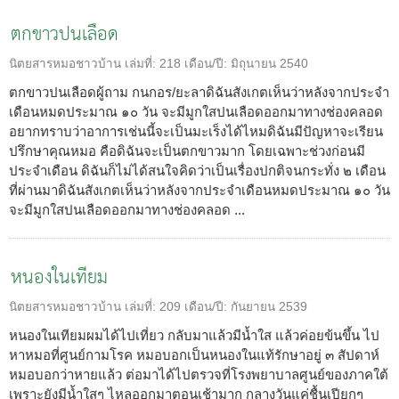
ตกขาวปนเลือด
นิตยสารหมอชาวบ้าน
เล่มที่:
218
เดือน/ปี:
มิถุนายน 2540
ตกขาวปนเลือดผู้ถาม กนกอร/ยะลาดิฉันสังเกตเห็นว่าหลังจากประจำ
เดือนหมดประมาณ ๑๐ วัน จะมีมูกใสปนเลือดออกมาทางช่องคลอด
อยากทราบว่าอาการเช่นนี้จะเป็นมะเร็งได้ไหมดิฉันมีปัญหาจะเรียน
ปรึกษาคุณหมอ คือดิฉันจะเป็นตกขาวมาก โดยเฉพาะช่วงก่อนมี
ประจำเดือน ดิฉันก็ไม่ได้สนใจคิดว่าเป็นเรื่องปกติจนกระทั่ง ๒ เดือน
ที่ผ่านมาดิฉันสังเกตเห็นว่าหลังจากประจำเดือนหมดประมาณ ๑๐ วัน
จะมีมูกใสปนเลือดออกมาทางช่องคลอด ...
หนองในเทียม
นิตยสารหมอชาวบ้าน
เล่มที่:
209
เดือน/ปี:
กันยายน 2539
หนองในเทียมผมได้ไปเที่ยว กลับมาแล้วมีน้ำใส แล้วค่อยข้นขึ้น ไป
หาหมอที่ศูนย์กามโรค หมอบอกเป็นหนองในแท้รักษาอยู่ ๓ สัปดาห์
หมอบอกว่าหายแล้ว ต่อมาได้ไปตรวจที่โรงพยาบาลศูนย์ของภาคใต้
เพราะยังมีน้ำใสๆ ไหลออกมาตอนเช้ามาก กลางวันแค่ชื้นเปียกๆ