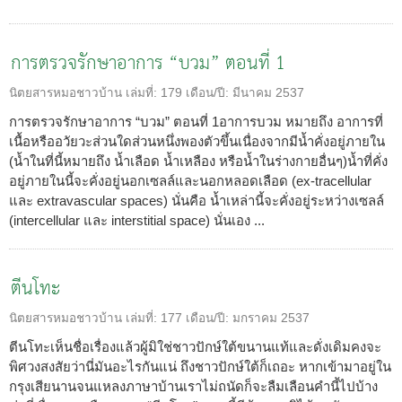
การตรวจรักษาอาการ “บวม” ตอนที่ 1
นิตยสารหมอชาวบ้าน
เล่มที่:
179
เดือน/ปี:
มีนาคม 2537
การตรวจรักษาอาการ “บวม” ตอนที่ 1อาการบวม หมายถึง อาการที่
เนื้อหรืออวัยวะส่วนใดส่วนหนึ่งพองตัวขึ้นเนื่องจากมีน้ำคั่งอยู่ภายใน
(น้ำในที่นี้หมายถึง น้ำเลือด น้ำเหลือง หรือน้ำในร่างกายอื่นๆ)น้ำที่คั่ง
อยู่ภายในนี้จะคั่งอยู่นอกเซลล์และนอกหลอดเลือด (ex-tracellular
และ extravascular spaces) นั่นคือ น้ำเหล่านี้จะคั่งอยู่ระหว่างเซลล์
(intercellular และ interstitial space) นั่นเอง ...
ตีนโทะ
นิตยสารหมอชาวบ้าน
เล่มที่:
177
เดือน/ปี:
มกราคม 2537
ตีนโทะเห็นชื่อเรื่องแล้วผู้มิใช่ชาวปักษ์ใต้ขนานแท้และดั่งเดิมคงจะ
พิศวงสงสัยว่านี่มันอะไรกันแน่ ถึงชาวปักษ์ใต้ก็เถอะ หากเข้ามาอยู่ใน
กรุงเสียนานจนแหลงภาษาบ้านเราไม่ถนัดก็จะลืมเลือนคำนี้ไปบ้าง