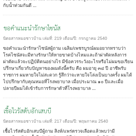
กับน้ำท่วมกันดี ...
ขอคำแนะนำรักษาไซนัส
นิตยสารหมอชาวบ้าน
เล่มที่:
219
เดือน/ปี:
กรกฎาคม 2540
ขอคำแนะนำรักษาไซนัสผู้ถาม เฉลิม/เพชรบูรณ์ผมอยากทราบว่า
โรคไซนัสจะมีทางรักษาให้หายขาดบ้างไหมและถ้าผ่าตัดหลังการ
ผ่าตัดแล้วจะปฏิบัติตนอย่างไร มีข้อควรระวังอะไรหรือไม่ผมขอเรียน
ปรึกษาเกี่ยวกับปัญหาของผมดังนี้ครับ คือ ผมอายุ ๓๔ ปี อาชีพรับ
ราชการ ผมหายใจไม่สะดวก รู้สึกว่าจะหายใจโล่งเป็นบางครั้ง ผมได้
ไปปรึกษากับคุณหมอที่โรงพยาบาล เมื่อประมาณ ๑๐ ปีและเมื่อ
ปลายปีผมได้เข้ารับการรักษาตัวที่โรงพยาบาล ...
เชื้อไวรัสตับอักเสบบี
นิตยสารหมอชาวบ้าน
เล่มที่:
217
เดือน/ปี:
พฤษภาคม 2540
เชื้อไวรัสตับอักเสบบีผู้ถาม สิงห์/แพร่ตรวจเลือดแล้วพบว่ามี