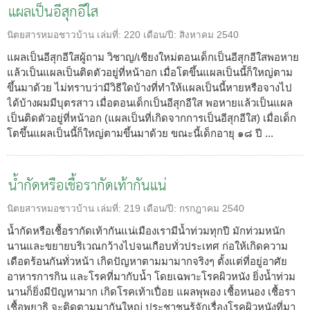
แผลเป็นอีสุกอีใส
นิตยสารหมอชาวบ้าน
เล่มที่:
220
เดือน/ปี:
สิงหาคม 2540
แผลเป็นอีสุกอีใสผู้ถาม วิชาญ/เชียงใหม่ตอนเด็กเป็นอีสุกอีใสพอหาย
แล้วเป็นแผลเป็นติดตัวอยู่ที่หน้าอก เมื่อโตขึ้นแผลเป็นนี้ก็ใหญ่ตาม
ขึ้นมาด้วย ไม่ทราบว่ามีวิธีใดบ้างที่ทำให้แผลเป็นนี้หายหรือจางไป
ได้บ้างผมมีบุตรสาว เมื่อตอนเด็กเป็นอีสุกอีใส พอหายแล้วเป็นแผล
เป็นติดตัวอยู่ที่หน้าอก (แผลเป็นที่เกิดจากการเป็นอีสุกอีใส) เมื่อเด็ก
โตขึ้นแผลเป็นนี้ก็ใหญ่ตามขึ้นมาด้วย ขณะนี้เด็กอายุ ๑๘ ปี ...
น้ำกัดหรือเชื้อรากัดเท้ากันแน่
นิตยสารหมอชาวบ้าน
เล่มที่:
219
เดือน/ปี:
กรกฎาคม 2540
น้ำกัดหรือเชื้อรากัดเท้ากันแน่เมืองเรามีน้ำท่วมทุกปี มักท่วมหนัก
นานและขยายบริเวณกว้างไปจนเกือบทั่วประเทศ ก่อให้เกิดความ
เดือดร้อนกันทั่วหน้า เกิดปัญหาตามมามากจริงๆ ตั้งแต่ที่อยู่อาศัย
อาหารการกิน และโรคที่มากับน้ำ โดยเฉพาะโรคผิวหนัง ยิ่งน้ำท่วม
นานก็ยิ่งมีปัญหามาก เกิดโรคเท้าเปื่อย แผลพุพอง เชื้อหนอง เชื้อรา
เชื้อพยาธิ จะติดตามมากันใหญ่ ประชาชนรู้จักเรื่องโรคผิวหนังที่มา