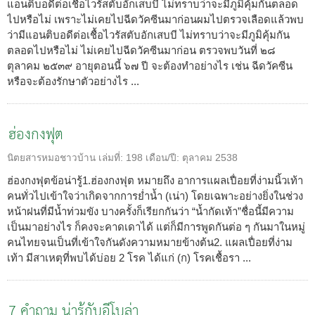
แอนติบอดีต่อเชื้อไวรัสตับอักเสบบี ไม่ทราบว่าจะมีภูมิคุ้มกันตลอด
ไปหรือไม่ เพราะไม่เคยไปฉีดวัคซีนมาก่อนผมไปตรวจเลือดแล้วพบ
ว่ามีแอนติบอดีต่อเชื้อไวรัสตับอักเสบบี ไม่ทราบว่าจะมีภูมิคุ้มกัน
ตลอดไปหรือไม่ ไม่เคยไปฉีดวัคซีนมาก่อน ตรวจพบวันที่ ๒๘
ตุลาคม ๒๕๓๙ อายุตอนนี้ ๖๗ ปี จะต้องทำอย่างไร เช่น ฉีดวัคซีน
หรือจะต้องรักษาตัวอย่างไร ...
ฮ่องกงฟุต
นิตยสารหมอชาวบ้าน
เล่มที่:
198
เดือน/ปี:
ตุลาคม 2538
ฮ่องกงฟุตข้อน่ารู้1.ฮ่องกงฟุต หมายถึง อาการแผลเปื่อยที่ง่ามนิ้วเท้า
คนทั่วไปเข้าใจว่าเกิดจากการย่ำน้ำ (เน่า) โดยเฉพาะอย่างยิ่งในช่วง
หน้าฝนที่มีน้ำท่วมขัง บางครั้งก็เรียกกันว่า “น้ำกัดเท้า”ชื่อนี้มีความ
เป็นมาอย่างไร ก็คงจะคาดเดาได้ แต่ก็มีการพูดกันต่อ ๆ กันมาในหมู่
คนไทยจนเป็นที่เข้าใจกันดังความหมายข้างต้น2. แผลเปื่อยที่ง่าม
เท้า มีสาเหตุที่พบได้บ่อย 2 โรค ได้แก่ (ก) โรคเชื้อรา ...
7 คำถาม น่ารู้กับอีโบล่า