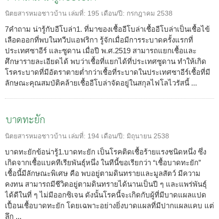
นิตยสารหมอชาวบ้าน
เล่มที่:
195
เดือน/ปี:
กรกฎาคม 2538
7คำถาม น่ารู้กับอีโบล่า1. ที่มาของเชื้ออีโบล่าเชื้ออีโบล่าเป็นเชื้อไข้
เลือดออกที่พบในทวีปแอฟริกา รู้จักเมื่อมีการระบาดครั้งแรกที่
ประเทศซาอีร์ และซูดาน เมื่อปี พ.ศ.2519 สามารถแยกเชื้อและ
ศึกษารายละเอียดได้ พบว่าเชื้อที่แยกได้ที่ประเทศซูดาน ทำให้เกิด
โรคระบาดที่มีอัตราตายต่ำกว่าเชื้อที่ระบาดในประเทศซาอีร์เชื้อที่มี
ลักษณะคุณสมบัติคล้ายเชื้ออีโบล่าจัดอยู่ในสกุลไฟโลไวรัสนี้ ...
บาดทะยัก
นิตยสารหมอชาวบ้าน
เล่มที่:
194
เดือน/ปี:
มิถุนายน 2538
บาดทะยักข้อน่ารู้1.บาดทะยัก เป็นโรคติดเชื้อร้ายแรงชนิดหนึ่ง ซึ่ง
เกิดจากเชื้อแบคทีเรียพันธุ์หนึ่ง ในทีนี้ขอเรียกว่า “เชื้อบาดทะยัก”
เชื้อนี้มีลักษณะพิเศษ คือ พบอยู่ตามดินทรายและมูลสัตว์ มีความ
คงทน สามารถมีชีวิตอยู่ตามดินทรายได้นานเป็นปี ๆ และแพร่พันธุ์
ได้ดีในที่ ๆ ไม่มีออกซิเจน ดังนั้นโรคนี้จะเกิดกับผู้ที่มีบาดแผลแปด
เปื้อนเชื้อบาดทะยัก โดยเฉพาะอย่างยิ่งบาดแผลที่มีปากแผลแคบ แต่
ลึก ...