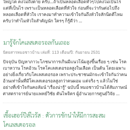
ใหญ่โต คงไม่ถึงตาย ครับ...ถ้าเป็นหลอดเลือดทั่วๆไปคงไม่เป็นไร
แต่ที่เป็นไร เพราะเป็นหลอดเลือดที่หัวใจ ก่อนที่จะว่ากันต่อไปถึง
หลอดเลือดที่หัวใจ เราคงมาทำความเข้าใจกันถึงหัวใจสักนิดดีไหม
ครับว่าทำไมหัวใจสำคัญนัก ใครๆ ก็รู้ดีว่า ...
มารู้จักโคเลสเตอรอลกันเถอะ
นิตยสารหมอชาวบ้าน
เล่มที่:
113
เดือน/ปี:
กันยายน 2531
ปัจจุบัน ปัญหาภาวะโภชนาการเกินมีแนวโน้มสูงขึ้นเรื่อย ๆ เช่น โรค
เบาหวาน โรคอ้วน โรคโคเลสเตอรอลสูงในเลือด เป็นต้น โดยเฉพาะ
อย่างยิ่งเกี่ยวกับโคเลสเตอรอล เพราะประชาชนมักจะเข้าใจกันว่าคน
อ้วนเท่านั้นที่มีโคเลสเตอรอลสูงกว่าคนผอม แต่จริง ๆ แล้วไม่ใช่
อย่างที่เข้าใจกันคอลัมน์ “เรื่องน่ารู้” ฉบับนี้ หมอชาวบ้านได้สัมภาษณ์
ศาสตราจารย์นายแพทย์วิชัย ตันไพจิตร ผู้อำนวยการศูนย์วิจัย ...
เชื้อเฮอร์ปีส์ไวรัส : ตัวการชักนำให้มีการสะสม
โคเลสเตอรอล