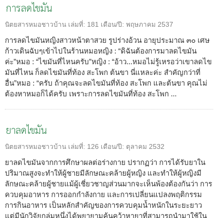
การลดไขมัน
นิตยสารหมอชาวบ้าน
เล่มที่:
181
เดือน/ปี:
พฤษภาคม 2537
การลดไขมันหญิงสาวหน้าตาสวย รูปร่างอ้วน อายุประมาณ ๓๐ เศษ
ก้าวเดินฉับๆเข้าไปในร้านหมอหญิง : “ดิฉันต้องการมาลดไขมัน
ค่ะ”หมอ : “ไขมันที่ไหนครับ”หญิง : “อ้าว...หมอไม่รู้เหรอว่าเขาลดไข
มันที่ไหน ก็ลดไขมันที่ท้อง สะโพก ต้นขา นี่แหละค่ะ สำคัญกว่าที่
อื่น”หมอ : “ครับ ถ้าคุณจะลดไขมันที่ท้อง สะโพก และต้นขา คุณไม่
ต้องหาหมอก็ได้ครับ เพราะการลดไขมันที่ท้อง สะโพก ...
ยาลดไขมัน
นิตยสารหมอชาวบ้าน
เล่มที่:
126
เดือน/ปี:
ตุลาคม 2532
ยาลดไขมันจากการศึกษาผลต่อร่างกาย ปรากฏว่า การได้รับยาใน
ปริมาณสูงจะทำให้ผู้ชายมีลักษณะคล้ายผู้หญิง และทำให้ผู้หญิงมี
ลักษณะคล้ายผู้ชายแม้ผู้เชี่ยวชาญส่วนมากจะเห็นพ้องต้องกันว่า การ
ควบคุมอาหาร การออกกำลังกาย และการเปลี่ยนแปลงพฤติกรรม
การกินอาหาร เป็นหลักสำคัญของการควบคุมน้ำหนักในระยะยาว
แต่มีนักวิจัยกลุ่มหนึ่งได้พยายามค้นคว้าหายาที่สามารถนำมาใช้ใน