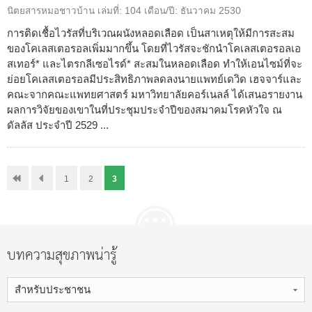
นิตยสารหมอชาวบ้าน
เล่มที่:
104
เดือน/ปี:
ธันวาคม 2530
การติดเชื้อไวรัสที่บริเวณผนังหลอดเลือด เป็นสาเหตุให้มีการสะสม
ของโคเลสเตอรอลเพิ่มมากขึ้น โดยที่ไวรัสจะชักนำโคเลสเตอรอลเอ
สเทอร์* และไตรกลีเซอไรด์* สะสมในหลอดเลือด ทำให้เอนไซม์ที่จะ
ย่อยโคเลสเตอรอลมีประสิทธิภาพลดลงนายแพทย์เดวิด เฮจจาร์และ
คณะจากคณะแพทยศาสตร์ มหาวิทยาลัยคอร์เนลล์ ได้เสนอรายงาน
ผลการวิจัยของเขาในที่ประชุมประจำปีของสมาคมโรคหัวใจ ณ
ดัลลัส ประจำปี 2529 ...
1
2
3
บทความสุขภาพน่ารู้
สำหรับประชาชน