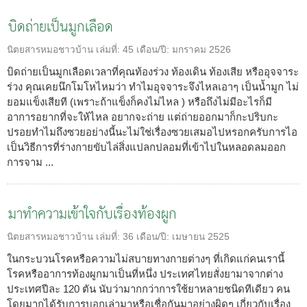
บิดถ่ายเป็นมูกเลือด
นิตยสารหมอชาวบ้าน
เล่มที่:
45
เดือน/ปี:
มกราคม 2526
บิดถ่ายเป็นมูกเลือดเวลาที่คุณท้องร่วง ท้องเดิน ท้องเสีย หรืออุจจาระ
ร่วง คุณเคยนึกโมโหไหมว่า ทำไมอุจจาระจึงไหลเอาๆ เป็นน้ำมูก ไม่
ยอมแข็งเสียที (เพราะถ้าแข็งก็คงไม่ไหล ) หรือถึงไม่มีอะไรก็มี
อาการอยากที่จะให้ไหล อยากจะถ่าย แต่ถ่ายออกมาก็กะปริบกะ
ปรอยทำไมถึงซวยอย่างนี้นะไม่ใช่เรื่องซวยเสมอไปหรอกครับการไอ
เป็นวิธีการที่ร่างกายขับไล่สิ่งแปลกปลอมที่เข้าไปในหลอดลมออก
การจาม ...
มาทำความเข้าใจกับเรื่องท้องผูก
นิตยสารหมอชาวบ้าน
เล่มที่:
36
เดือน/ปี:
เมษายน 2525
ในกระบวนโรคหรือความไม่สบายทางกายต่างๆ ที่เกิดแก่คนเรานี้
โรคหรืออาการท้องผูกมาเป็นที่หนึ่ง ประเทศไทยสั่งยามาจากต่าง
ประเทศปีละ 120 ตัน นับว่ามากกว่าการใช้ยาหลายชนิดทีเดียว คน
โดยมากได้รับการบอกเล่ามาหรือเชื่อกันมาอย่างผิดๆ เกี่ยวกับเรื่อง