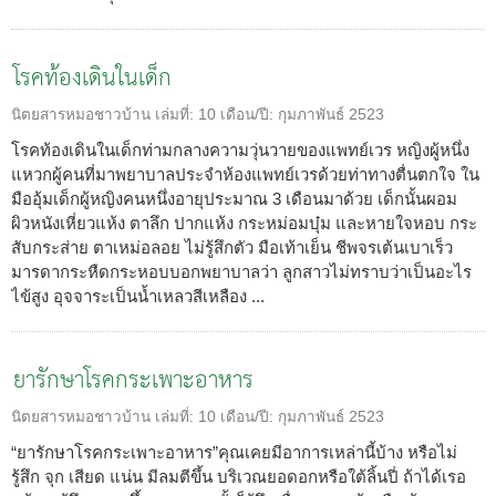
โรคท้องเดินในเด็ก
นิตยสารหมอชาวบ้าน
เล่มที่:
10
เดือน/ปี:
กุมภาพันธ์ 2523
โรคท้องเดินในเด็กท่ามกลางความวุ่นวายของแพทย์เวร หญิงผู้หนึ่ง
แหวกผู้คนที่มาพยาบาลประจำห้องแพทย์เวรด้วยท่าทางตื่นตกใจ ใน
มืออุ้มเด็กผู้หญิงคนหนึ่งอายุประมาณ 3 เดือนมาด้วย เด็กนั้นผอม
ผิวหนังเหี่ยวแห้ง ตาลึก ปากแห้ง กระหม่อมบุ๋ม และหายใจหอบ กระ
สับกระส่าย ตาเหม่อลอย ไม่รู้สึกตัว มือเท้าเย็น ชีพจรเต้นเบาเร็ว
มารดากระหืดกระหอบบอกพยาบาลว่า ลูกสาวไม่ทราบว่าเป็นอะไร
ไข้สูง อุจจาระเป็นน้ำเหลวสีเหลือง ...
ยารักษาโรคกระเพาะอาหาร
นิตยสารหมอชาวบ้าน
เล่มที่:
10
เดือน/ปี:
กุมภาพันธ์ 2523
“ยารักษาโรคกระเพาะอาหาร”คุณเคยมีอาการเหล่านี้บ้าง หรือไม่
รู้สึก จุก เสียด แน่น มีลมตีขึ้น บริเวณยอดอกหรือใต้ลิ้นปี่ ถ้าได้เรอ