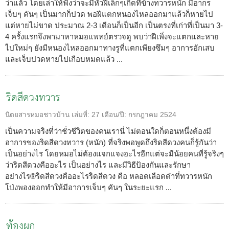
ว่าแล้ว โดยเล่าให้ฟังว่าจะมีหัวฝีเล็กๆเกิดที่ข้างทวารหนัก มีอากร
เจ็บๆ คันๆ เป็นมากก็ปวด พอฝีแตกหนองไหลออกมาแล้วก็หายไป
แต่หายไม่ขาด ประมาณ 2-3 เดือนก็เป็นอีก เป็นตรงที่เก่าที่เป็นมา 3-
4 ครั้งแรกจึงพามาหาหมอแพทย์ตรวจดู พบว่าฝีเพิ่งจะแตกและหาย
ไปใหม่ๆ ยังมีหนองไหลออกมาทางรูที่แตกเพียงซึมๆ อาการอักเสบ
และเจ็บปวดหายไปเกือบหมดแล้ว ...
ริดสีดวงทวาร
นิตยสารหมอชาวบ้าน
เล่มที่:
27
เดือน/ปี:
กรกฎาคม 2524
เป็นความจริงที่ว่าชั่วชีวิตของคนเรานี่ ไม่ตอนใดก็ตอนหนึ่งต้องมี
อาการของริดสีดวงทวาร (หนัก) ที่จริงพอพูดถึงริดสีดวงคนก็รู้กันว่า
เป็นอย่างไร โดยหมอไม่ต้องแจกแจงอะไรอีกแต่จะมีน้อยคนที่รู้จริงๆ
ว่าริดสีดวงคืออะไร เป็นอย่างไร และมีวิธีป้องกันและรักษา
อย่างไร®ริดสีดวงคืออะไรริดสีดวง คือ หลอดเลือดดำที่ทวารหนัก
โป่งพองออกทำให้มีอาการเจ็บๆ คันๆ ในระยะแรก ...
ท้องผูก