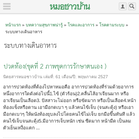
หน้าแรก
»
บทความสุขภาพน่ารู้
»
โรคและอาการ
»
โรคตามระบบ
»
ระบบทางเดินอาหาร
ระบบทางเดินอาหาร
ปวดท้อง(ชุดที่ 2 ภาพชุดการรักษาตนเอง )
นิตยสารหมอชาวบ้าน
เล่มที่:
61
เดือน/ปี:
พฤษภาคม 2527
อาการปวดท้องที่ต้องไปหาหมอคือ อาการปวดท้องที่ร่วมด้วยอาการ
หนึ่งอาการใดดังต่อไปนี้1.ไข้ (ตัวร้อน)2.คลื่นไส้อาเจียนมาก หรือ
อาเจียนเป็นเลือด3. ปัสสาวะไม่ออก หรือขัดมาก หรือเป็นเลือด4.หน้า
ท้องแข็งหรือดาน เอามือกดเบา ๆ แล้วคนไข้เจ็บ (จนสะดุ้ง) หรือเอา
มือกดเบาๆ ให้ผนังท้องยุบลงไปโดยคนไข้ไม่เจ็บ ยกมือขึ้นทันที แล้ว
คนไข้เจ็บจนสะดุ้ง5.มีอาการเจ็บหนัก เช่น ซีดมาก หน้ามืด เป็นลม
ตัวเย็นเหงื่อแตก ...