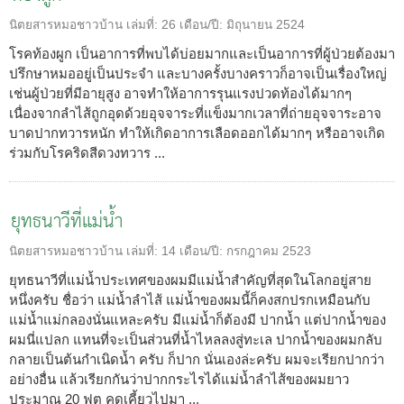
นิตยสารหมอชาวบ้าน
เล่มที่:
26
เดือน/ปี:
มิถุนายน 2524
โรคท้องผูก เป็นอาการที่พบได้บ่อยมากและเป็นอาการที่ผู้ป่วยต้องมา
ปรึกษาหมออยู่เป็นประจำ และบางครั้งบางคราวก็อาจเป็นเรื่องใหญ่
เช่นผู้ป่วยที่มีอายุสูง อาจทำให้อาการรุนแรงปวดท้องได้มากๆ
เนื่องจากลำไส้ถูกอุดด้วยอุจจาระที่แข็งมากเวลาที่ถ่ายอุจจาระอาจ
บาดปากทวารหนัก ทำให้เกิดอาการเลือดออกได้มากๆ หรืออาจเกิด
ร่วมกับโรคริดสีดวงทวาร ...
ยุทธนาวีที่แม่น้ำ
นิตยสารหมอชาวบ้าน
เล่มที่:
14
เดือน/ปี:
กรกฎาคม 2523
ยุทธนาวีที่แม่น้ำประเทศของผมมีแม่น้ำสำคัญที่สุดในโลกอยู่สาย
หนึ่งครับ ชื่อว่า แม่น้ำลำไส้ แม่น้ำของผมนี้ก็คงสกปรกเหมือนกับ
แม่น้ำแม่กลองนั่นแหละครับ มีแม่น้ำก็ต้องมี ปากน้ำ แต่ปากน้ำของ
ผมนี่แปลก แทนที่จะเป็นส่วนที่น้ำไหลลงสู่ทะเล ปากน้ำของผมกลับ
กลายเป็นต้นกำเนิดน้ำ ครับ ก็ปาก นั่นเองล่ะครับ ผมจะเรียกปากว่า
อย่างอื่น แล้วเรียกกันว่าปากกระไรได้แม่น้ำลำไส้ของผมยาว
ประมาณ 20 ฟุต คดเคี้ยวไปมา ...