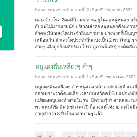
จ้าวโรค 2
นิตยสารหมอชาวบ้าน
เล่มที่:
2
เดือน/ปี:
มิถุนายน 2522
ตอน จ้าวโรค 2ผมมีนิวาสสถานอยู่ในคอหนูหน่อย บริเว
กับผมไม่มากมายนัก บริเวณลำคอหนูหน่อยคือแถวทอนซ
ลำคอ มีนักเลงโตประจำถิ่นมากมาย บางพวกก็เป็นญาติส
เหมือนกัน นักเลงโตประจำถิ่นแบ่งเป็น 2 พวกใหญ่ ๆ พวก
สายๆ เมื่อถูกย้อมสีกรัม (โปรดดูภาพพิเศษ) จะติดสีม่วง
หนูแดงฟันเหลืองๆ ดำๆ
นิตยสารหมอชาวบ้าน
เล่มที่:
1
เดือน/ปี:
พฤษภาคม 2522
หนูแดงฟันเหลืองๆ ดำๆหนูแดง หน้าตาสะสวยดี แต่เสียที
ออกเพราะว่าตั้งแต่เล็ก เวลาเป็นหวัดครั้งไร แม่จะหยิบ
แม่ของหนูแดงทำงานใน รพ. มีความรู้ว่า ยาคลอแรมจ
พวกเพนนิซิลลิน (เช่น เพนวี) ก็อาจแพ้ได้ง่าย แต่ไม่ม
อายุต่ำกว่า 8 ปี เป็นเวลานานๆ แล้ว ...
…