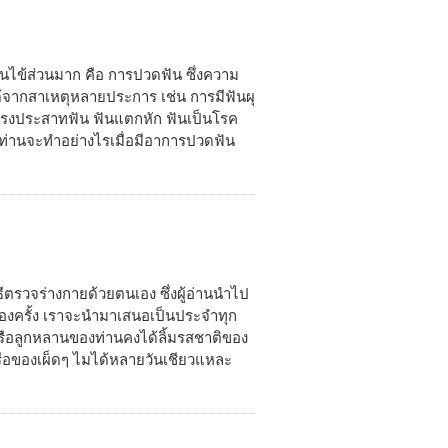
นไข้ส่วนมาก คือ การปวดฟัน ซึ่งความ
ด้จากสาเหตุหลายประการ เช่น การมีฟันผุ
งโพรงประสาทฟัน ฟันแตกหัก ฟันเป็นโรค
ึ้นท่านจะทำอย่างไรเมื่อมีอาการปวดฟัน
ธีตรวจร่างกายด้วยตนเอง ซึ่งผู้อ่านนำไป
ั้งสองครั้ง เราจะนำมาเสนอเป็นประจำทุก
านหรือลูกหลานของท่านคงได้ลิ้มรสชาติของ
รือของเผ็ดๆ ไมได้หลายวันเชียวแหละ