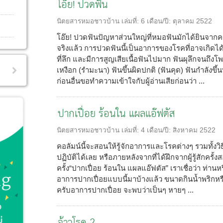
โอ๊ย! ปวดฟัน
นิตยสารหมอชาวบ้าน
เล่มที่:
6
เดือน/ปี:
ตุลาคม 2522
โอ๊ย! ปวดฟันปัญหาส่วนใหญ่ที่หมอฟันมักได้ยินจากค
จริงแล้ว การปวดฟันนี้เป็นอาการของโรคที่อาจเกิดไ
ที่ลึก และมีการสูญเสียเนื้อฟันไปมาก ฟันผุลึกจนถึ
เหงือก (รำมะนา) ฟันขึ้นผิดปกติ (ฟันคุด) ฟันกำลังข
ก่อนอื่นขอทำความเข้าใจกับผู้อ่านเสียก่อนว่า ...
ปากเปื่อย ร้อนใน แผลแอ๊ฟตัส
นิตยสารหมอชาวบ้าน
เล่มที่:
4
เดือน/ปี:
สิงหาคม 2522
คอลัมน์นี้จะสอนให้รู้จักอาการและโรคต่างๆ รวมทั้งวิ
ปฏิบัติได้เลย หรือภายหลังจากที่ได้ฝึกจากผู้รู้สักคร
ครั้ง“ปากเปื่อย ร้อนใน แผลแอ๊ฟตัส” เราเชื่อว่า ท่
อาการปากเปื่อยแบบนี้มาบ้างแล้ว ขนาดกินน้ำพริกห
ครับอาการปากเปื่อย จะพบว่าเป็นๆ หายๆ ...