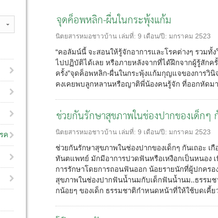
จุดค็อพหลิก-ผื่นในกระพุ้งแก้ม
นิตยสารหมอชาวบ้าน
เล่มที่:
9
เดือน/ปี:
มกราคม 2523
“คอลัมน์นี้ จะสอนให้รู้จักอาการและโรคต่างๆ รวมทั้งว
ไปปฏิบัติได้เลย หรือภายหลังจากที่ได้ฝึกจากผู้รู้สัก
ครั้ง”จุดค็อพหลิก-ผื่นในกระพุ้งแก้มกุญแจของการวินิจ
คงเคยพบลูกหลานหรือญาติพี่น้องคนรู้จัก ที่ออกหัดมาบ
ช่วยกันรักษาสุขภาพในช่องปากของเด็กๆ 
นิตยสารหมอชาวบ้าน
เล่มที่:
9
เดือน/ปี:
มกราคม 2523
โรค
ช่วยกันรักษาสุขภาพในช่องปากของเด็กๆ กันเถอะ เกือ
ทันตแพทย์ มักมีอาการปวดฟันหรือเหงือกเป็นหนอง เนื
การรักษาโดยการถอนฟันออก น้อยรายนักที่ผู้ปกครอ
สุขภาพในช่องปากฟันน้ำนมกับเด็กฟันน้ำนม..ธรรมชา
กน้อยๆ ของเด็ก ธรรมชาติกำหนดหน้าที่ให้ใช้บดเคี้