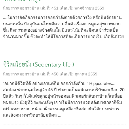
นิตยสารหมอชาวบ้าน
เล่มที่:
451
เดือน/ปี:
พฤศจิกายน 2559
....ในการจัดกิจกรรมการออกกำลังกายด้วยการวิ่ง หรือปั่นจักรยาน
บนถนนนั้น ปัจจุบันคนไทยมีความตื่นตัวเรื่องการดูแลสุขภาพมาก
ขึ้น กิจกรรมสองอย่างข้างต้นนั้น มีแนวโน้มที่จะมีคนเข้าร่วมเป็น
จำนวนมากขึ้น ซึ่งจะทำให้มีโอกาสที่จะเกิดการบาดเจ็บ เกิดล้มป่วย
...
ชีวิตเนือยนิ่ง (Sedentary life )
นิตยสารหมอชาวบ้าน
เล่มที่:
450
เดือน/ปี:
ตุลาคม 2559
“อยากมีชีวิตที่ดี อย่างเอาแต่กิน ออกกำลังด้วย ” Hippocrates...
สมปอง ชายหนุ่มใหญ่วัย 45 ปี ทำงานเป็นพนักงานบริษัทมาเกือบ 20
ปีแล้ว วันๆ ก็ได้แต่ขลุกอยู่หน้าจอคอมพิวเตอร์กลับมาบ้านก็เหนื่อย
หมอแรง นั่งดูทีวี ระยะหลังๆ เขาเริ่มมีอาการปวดหลังบางเวลาก็ซึม
เศร้าเหงาหงอย หน้าตาผิงพรรณดูเหลืองซีดสถายันวิจัยประชากร
และสังคม มหาวิทยาลัยมหิดล ...