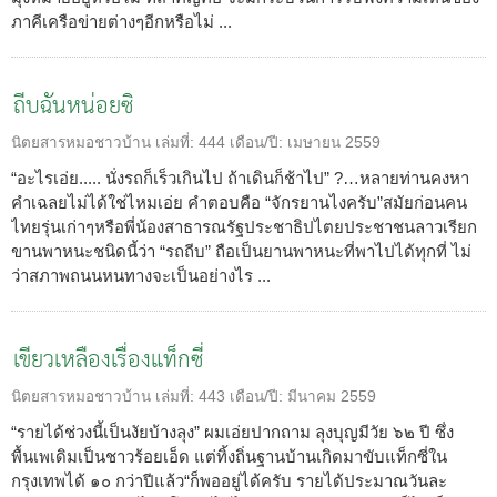
ภาคีเครือข่ายต่างๆอีกหรือไม่ ...
ถีบฉันหน่อยซิ
นิตยสารหมอชาวบ้าน
เล่มที่:
444
เดือน/ปี:
เมษายน 2559
“อะไรเอ่ย..... นั่งรถก็เร็วเกินไป ถ้าเดินก็ช้าไป” ?…หลายท่านคงหา
คำเฉลยไม่ได้ใช่ไหมเอ่ย คำตอบคือ “จักรยานไงครับ”สมัยก่อนคน
ไทยรุ่นเก่าๆหรือพี่น้องสาธารณรัฐประชาธิปไตยประชาชนลาวเรียก
ขานพาหนะชนิดนี้ว่า “รถถีบ” ถือเป็นยานพาหนะที่พาไปได้ทุกที่ ไม่
ว่าสภาพถนนหนทางจะเป็นอย่างไร ...
เขียวเหลืองเรื่องแท็กซี่
นิตยสารหมอชาวบ้าน
เล่มที่:
443
เดือน/ปี:
มีนาคม 2559
“รายได้ช่วงนี้เป็นงัยบ้างลุง” ผมเอ่ยปากถาม ลุงบุญมีวัย ๖๒ ปี ซึ่ง
พื้นเพเดิมเป็นชาวร้อยเอ็ด แต่ทิ้งถิ่นฐานบ้านเกิดมาขับแท็กซี่ใน
กรุงเทพได้ ๑๐ กว่าปีแล้ว“ก็พออยู่ได้ครับ รายได้ประมาณวันละ