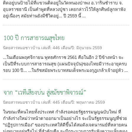
ติดอยู่บนป้ายไม้ที่แขวนติดอยู่ในวัดหนองป่าพง อ.วารินชำราบ จ.
อุบลราชธานี เป็นคำพูดที่หลวงปู่ชา เคยกล่าวไว้ให้ลูกศิษย์ลูกหาฟัง
อยู่เนื่องๆ สมัยท่านยังมีชีวิตอยู่... ปี 2559 นี้ ...
100 ปี การสาธารณสุขไทย
นิตยสารหมอชาวบ้าน
เล่มที่:
446
เดือน/ปี:
มิถุนายน 2559
...ในเดือนพฤศจิกายน พุทธศักราช 2561 คือในอีก 2 ปีข้างหน้า จะ
เป็นปีที่ระบบการสาธารณสุข (แผนปัจจุบัน)ของไทยมีวาระอายุครบ
รอบ 100 ปี... ...ในรัชสมัยพระบาทสมเด็จพระมงกุฎเกล้าเจ้าอยู่หัว ...
จาก “เวทีเสียงบ่น สู่สมัชชาพิจารณ์”
นิตยสารหมอชาวบ้าน
เล่มที่:
445
เดือน/ปี:
พฤษภาคม 2559
ในขณะที่คนไทยทั้งประเทศ กำลังรอคอยรัฐธรรมนูญฉบับใหม่ ที่
กำลังร่างใหม่ว่าหน้าตาออกมาเป็นอย่างไร จะเป็นรัฐธรรมนูญที่ช่วย
“ปฏิรูปการเมือง” ของประเทศให้ดีขึ้นได้สมดังเจตนารมย์ที่หลายคน
มุ่งหมายอยู่หรือไม่ ที่สำคัญคือ จะมีกระบวนการรับฟังความเห็นของ