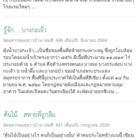
โรงแรมใหม่ๆ ...
รู้จัก.....บางกะเจ้า
นิตยสารหมอชาวบ้าน
เล่มที่:
448
เดือน/ปี:
สิงหาคม 2559
คุ้งน้ำบางกะเจ้า...เป็นชื่อของพื้นที่คล้ายกระเพาะหมู ซึ่งถูกโอบล้อม
รอบโดยแม่น้ำเจ้าพระยากว่า ๘๕% มีเนื้อที่ประมาณ ๑๑,๘๑๙ ไร่
ประกอบด้วย ๖ ตำบล คือตำบลทรงคนอง บางยอ บางกระสอบ บาง
กะเจ้า บางน้ำผึ้ง และบางกอบัว ของอำเภอพระประแดง
สมุทรปราการ พื้นที่นี้ถูกประกาศให้เป็นพื้นที่สีเขียว ตั้งแต่ ๑๔ กัน
ยายยน พ.ศ. ๒๕๒๐ โดยกฎหมายผังเมืองและกฎหมายควบคุม
อาคาร ในแต่ละปีลมตะวันตกเฉียงใต้ จะพัดเอาออกซิเจน ...
ต้นไม้....สหายที่ถูกลืม
นิตยสารหมอชาวบ้าน
เล่มที่:
447
เดือน/ปี:
กรกฎาคม 2559
“ต้นไม้เป็นอย่างไร คนก็เป็นอย่างนั้น” คำคมประโยคข้างบนนี้ เขียน