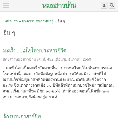
หน้าแรก
»
บทความสุขภาพน่ารู้
» อื่น ๆ
อื่น ๆ
มะเร็ง.....ไม่ใช่โทษประหารชีวิต
นิตยสารหมอชาวบ้าน
เล่มที่:
452
เดือน/ปี:
ธันวาคม 2559
...คนทั่วโลกเป็นมะเร็งกันมากขึ้น....ประเทศไทยก็ไม่พ้นจากกระแส
โรคเหล่านี้...สมภารวัดชื่อดังรูปหนึ่ง ปรารถให้ผมฟังว่า ศพที่ไป
ฌาปนกิจที่เมรุเผาศพที่วัดของท่านประมาณ ๕๐% เสียชีวิตจาก
มะเร็ง ซึ่งแตกต่างจากเมื่อ ๓๐ ปีที่แล้วที่ท่านมาบวชใหม่ๆ “สมัยก่อน
ศพมะเร็งมาเผาที่วัด มีซัก ๑๐-๒๐% เท่านั้นเอง ตอนนี้เพิ่มขึ้น ๒-๓
เท่า บางศพอายุยังน้อยอยู่เลย แค่ ...
จักรยานอาสากู้ชีพ