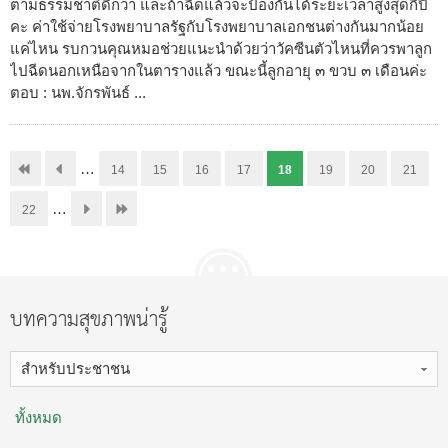
ตามธรรมชาติดีกว่า และถ้าฉีดแล้วจะป้องกันได้ระยะเวลาสูงสุดกี่ปี
คะ ค่าใช้จ่ายโรงพยาบาลรัฐกับโรงพยาบาลเอกชนต่างกันมากน้อย
แค่ไหน รบกวนคุณหมอช่วยแนะนำด้วยว่าวัคซีนตัวไหนที่ควรพาลูก
ไปฉีดนอกเหนือจากในตารางแล้ว ขณะนี้ลูกอายุ ๓ ขวบ ๓ เดือนค่ะ
ตอบ : นพ.จักรพันธ์ ...
…
14
15
16
17
18
19
20
21
…
22
บทความสุขภาพน่ารู้
สำหรับประชาชน
ทั้งหมด