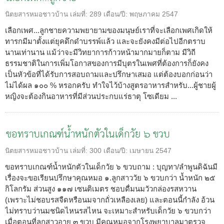
นิตยสารหมอชาวบ้าน
เล่มที่:
289
เดือน/ปี:
พฤษภาคม 2547
เลือกเพศ...ลูกชายความพยายามของมนุษย์เราที่จะเลือกเพศเกิดให้
ทารกมีมาตั้งแต่ยุคดึกดำบรรพ์แล้ว และจะยังคงมีต่อไปอีกตราบ
นานเท่านาน แม้ว่าจะมีวิทยาการก้าวหน้ามากมายก็ตาม มีวิถี
ธรรมชาติในการเพิ่มโอกาสของการมีบุตรในเพศที่ต้องการก็ยังคง
เป็นหัวข้อที่ได้รับการสอบถามและปรึกษาเสมอ แต่ต้องบอกก่อนว่า
ไม่ได้ผล ๑๐๐ % หรอกครับ ทำใจไว้บ้างสูตรอาหารสำหรับ...ผู้ชายผู้
หญิงจะต้องกินอาหารที่มีส่วนประกบแร่ธาตุ โซเดียม ...
ขอทราบเกณฑ์น้ำหนักตัวในเด็กวัย ๖ ขวบ
นิตยสารหมอชาวบ้าน
เล่มที่:
300
เดือน/ปี:
เมษายน 2547
ขอทราบเกณฑ์น้ำหนักตัวในเด็กวัย ๖ ขวบถาม : บุญทา/ลำพูนดิฉันมี
เรื่องจะขอเรียนปรึกษาคุณหมอ ๑.ลูกสาววัย ๖ ขวบกว่า น้ำหนัก ๒๕
กิโลกรัม ส่วนสูง ๑๑๗ เซนติเมตร ชอบดื่มนมวัวกล่องรสหวาน
(เพราะไม่ชอบรสจืดหรือนมจากถั่วเหลืองเลย) และตอนนี้กำลัง อ้วน
ไม่ทราบว่านมชนิดไหนรสไหน จะเหมาะสำหรับเด็กวัย ๖ ขวบกว่า
เมื่อตอนที่ลูกสาวอายุ ๓ ขวบ มีคุณหมอจากโรงพยาบาลมาตรวจ