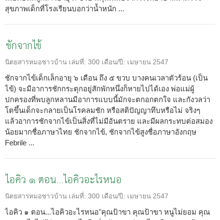
สุขภาพเด็กที่โรงเรียนบอกว่าน้ำหนัก ...
ชักจากไข้
นิตยสารหมอชาวบ้าน
เล่มที่:
300
เดือน/ปี:
เมษายน 2547
ชักจากไข้เด็กเล็กอายุ ๖ เดือน ถึง ๕ ขวบ บางคนเวลาตัวร้อน (เป็น
ไข้) จะมีอาการชักกระตุกอยู่สักพักหนึ่งก็หายไปได้เอง พ่อแม่ผู้
ปกครองที่พบลูกหลานมีอาการแบบนี้มักจะตกอกตกใจ และกังวลว่า
โตขึ้นเด็กจะกลายเป็นโรคลมชัก หรือสติปัญญาทึบหรือไม่ จริงๆ
แล้วอาการชักจากไข้เป็นสิ่งที่ไม่มีอันตราย และมีผลกระทบต่อสมอง
น้อยมากชื่อภาษาไทย ชักจากไข้, ชักจากไข้สูงชื่อภาษาอังกฤษ
Febrile ...
ไอคิว ๑ ตอน...ไอคิวอะไรหนอ
นิตยสารหมอชาวบ้าน
เล่มที่:
300
เดือน/ปี:
เมษายน 2547
ไอคิว ๑ ตอน...ไอคิวอะไรหนอ"คุณป้าขา คุณป้าขา หนูไม่ยอม คุณ