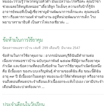
หมออะไรไม่รู้ว่าพวกหนูไอคิวต่ำ มันแปลว่าอะไรหรือคะ คุณป้าขา
ช่วยเฉลยให้หนูฟังหน่อย""เดี๋ยวสิลูก ใจเย็นๆ ความจริงป้าก็รู้จัก
อาจารย์หมอที่เป็นผู้เชี่ยวชาญด้านพัฒนาการเด็กนะคะ คุณหมอนิ
ชรา เรืองดารกานนท์ ท่านทำงาน อยู่ที่หน่วยพัฒนาการเด็ก โรง
พยาบาลรามาธิบดี เป็นสาวไฟแรงเชียวล่ะ ...
ข้อห้ามในการใช้ยาคุม
นิตยสารหมอชาวบ้าน
เล่มที่:
299
เดือน/ปี:
มีนาคม 2547
ข้อห้ามในการใช้ยาคุมถาม : อาภรณ์/นนทบุรีดิฉันมีคำถามต่อ
เนื่องจากหมอชาวบ้าน ฉบับกุมภาพันธ์ ๒๕๔๗ ที่มีผู้ถามเรื่องยาคุม
กำเนิด และข้อความที่ตอบถึงข้อห้าม ในการใช้ยาคุมกำเนิดข้อหนึ่ง
คือ มีเนื้องอก ของระบบเจริญพันธุ์ คำถามของดิฉัน คือ ขณะนี้ดิฉัน
อายุ ๓๙ ปี มีเนื้องอกในมดลูก หมอแนะนำให้ผ่าตัดมดลูก หรืออาจรอ
จนถึงตอนที่หมดประจำเดือนแล้วเนื้องอกจะแห้งไปเอง เวลามีประจำ
เดือนดิฉันจะปวดท้องมาก ...
ประจำเดือนในวัยเรียน