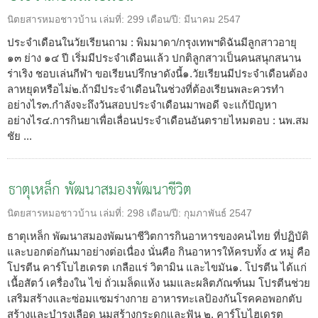
นิตยสารหมอชาวบ้าน
เล่มที่:
299
เดือน/ปี:
มีนาคม 2547
ประจำเดือนในวัยเรียนถาม : พิมมาดา/กรุงเทพฯดิฉันมีลูกสาวอายุ
๑๓ ย่าง ๑๔ ปี เริ่มมีประจำเดือนแล้ว ปกติลูกสาวเป็นคนสนุกสนาน
ร่าเริง ชอบเล่นกีฬา ขอเรียนปรึกษาดังนี้๑.วัยเรียนมีประจำเดือนต้อง
ลาหยุดหรือไม่๒.ถ้ามีประจำเดือนในช่วงที่ต้องเรียนพละควรทำ
อย่างไร๓.กำลังจะถึงวันสอบประจำเดือนมาพอดี จะแก้ปัญหา
อย่างไร๔.การกินยาเพื่อเลื่อนประจำเดือนอันตรายไหมตอบ : นพ.สม
ชัย ...
ธาตุเหล็ก พัฒนาสมองพัฒนาชีวิต
นิตยสารหมอชาวบ้าน
เล่มที่:
298
เดือน/ปี:
กุมภาพันธ์ 2547
ธาตุเหล็ก พัฒนาสมองพัฒนาชีวิตการกินอาหารของคนไทย ที่ปฏิบัติ
และบอกต่อกันมาอย่างต่อเนื่อง นั่นคือ กินอาหารให้ครบทั้ง ๕ หมู่ คือ
โปรตีน คาร์โบไฮเดรต เกลือแร่ วิตามิน และไขมัน๑. โปรตีน ได้แก่
เนื้อสัตว์ เครื่องใน ไข่ ถั่วเมล็ดแห้ง นมและผลิตภัณฑ์นม โปรตีนช่วย
เสริมสร้างและซ่อมแซมร่างกาย อาหารทะเลป้องกันโรคคอพอกตับ
สร้างและบำรุงเลือด นมสร้างกระดูกและฟัน ๒. คาร์โบไฮเดรต