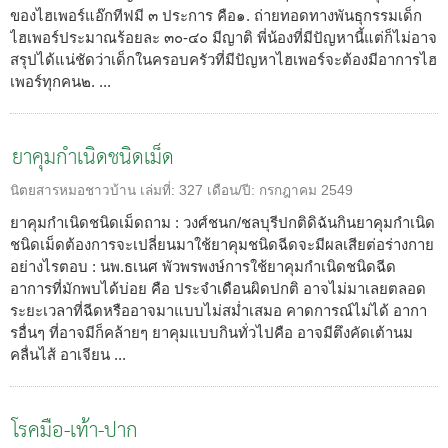
ของไฮเพอร์แอ๊กทีฟมี ๓ ประการ คือ๑. ถ่ายทอดทางพันธุกรรมเด็ก
ไฮเพอร์ประมาณร้อยละ ๓๐-๔๐ มีญาติ พี่น้องที่มีปัญหานี้แต่ก็ไม่อาจ
สรุปได้แน่ชัดว่าเด็กในครอบครัวที่มีปัญหาไฮเพอร์จะต้องมีอาการไฮ
เพอร์ทุกคน๒. ...
ยาคุมกำเนิดชนิดเม็ด
นิตยสารหมอชาวบ้าน
เล่มที่:
327
เดือน/ปี:
กรกฎาคม 2549
ยาคุมกำเนิดชนิดเม็ดถาม : วงศ์ชนก/ชลบุรีปกติดิฉันกินยาคุมกำเนิด
ชนิดเม็ดต้องการจะเปลี่ยนมาใช้ยาคุมชนิดฉีดจะมีผลเสียต่อร่างกาย
อย่างไรตอบ : นพ.ธเนศ พัวพรพงษ์การใช้ยาคุมกำเนิดชนิดฉีด
อาการที่มักพบได้บ่อย คือ ประจำเดือนผิดปกติ อาจไม่มาเลยตลอด
ระยะเวลาที่ฉีดหรืออาจมาแบบไม่สม่ำเสมอ คาดการณ์ไม่ได้ อากา
รอื่นๆ ที่อาจมีก็คล้ายๆ ยาคุมแบบกินทั่วไปคือ อาจมีตึงคัดเต้านม
คลื่นไส้ อาเจียน ...
โรคมือ-เท้า-ปาก