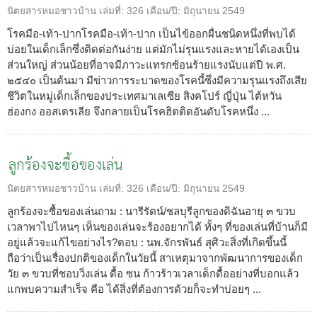
นิตยสารหมอชาวบ้าน
เล่มที่:
326
เดือน/ปี:
มิถุนายน 2549
โรคมือ-เท้า-ปากโรคมือ-เท้า-ปาก เป็นไข้ออกผื่นชนิดหนึ่งที่พบได้
บ่อยในเด็กเล็กซึ่งติดต่อกันง่าย แต่มักไม่รุนแรงและหายได้เองเป็น
ส่วนใหญ่ ส่วนน้อยที่อาจมีภาวะแทรกซ้อนร้ายแรงนับแต่ปี พ.ศ.
๒๕๔๐ เป็นต้นมา มีข่าวการระบาดของโรคนี้ซึ่งมีความรุนแรงถึงเสีย
ชีวิตในหมู่เด็กเล็กของประเทศมาเลเซีย สิงคโปร์ ญี่ปุ่น ไต้หวัน
ฮ่องกง ออสเตรเลีย จึงกลายเป็นโรคฮิตติดอันดับโรคหนึ่ง ...
ลูกร้องจะซื้อของเล่น
นิตยสารหมอชาวบ้าน
เล่มที่:
326
เดือน/ปี:
มิถุนายน 2549
ลูกร้องจะซื้อของเล่นถาม : นารีรัตน์/ชลบุรีลูกของดิฉันอายุ ๓ ขวบ
เวลาพาไปไหนๆ เห็นของเล่นจะร้องอยากได้ ทั้งๆ ที่ของเล่นที่บ้านก็มี
อยู่แล้วจะแก้ไขอย่างไร?ตอบ : นพ.จักรพันธ์ สุศิวะสิ่งที่เกิดขึ้นนี้
ถือว่าเป็นเรื่องปกติของเด็กในวัยนี้ สาเหตุมาจากพัฒนาการของเด็ก
วัย ๓ ขวบที่ชอบวิ่งเล่น ดื้อ ซน ก้าวร้าวเวลาเด็กดื้ออย่างที่บอกแล้ว
แกพบความสำเร็จ คือ ได้สิ่งที่ต้องการด้วยก็จะทำบ่อยๆ ...