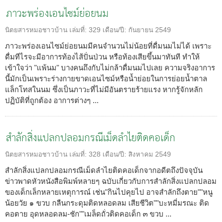
ภาวะพร่องเอนไซม์ย่อยนม
นิตยสารหมอชาวบ้าน
เล่มที่:
329
เดือน/ปี:
กันยายน 2549
ภาวะพร่องเอนไซม์ย่อยนมมีคนจำนวนไม่น้อยที่ดื่มนมไม่ได้ เพราะ
ดื่มทีไรจะมีอาการท้องไส้ปั่นป่วน หรือท้องเสียขึ้นมาทันที ทำให้
เข้าใจว่า "แพ้นม" บางคนถึงกับไม่กล้าดื่มนมไปเลย ความจริงอาการ
นี้มักเป็นเพราะร่างกายขาดเอนไซม์หรือน้ำย่อยในการย่อยน้ำตาล
แล็กโทสในนม ซึ่งเป็นภาวะที่ไม่มีอันตรายร้ายแรง หากรู้จักหลัก
ปฏิบัติที่ถูกต้อง อาการต่างๆ ...
สำลักสิ่งแปลกปลอมกรณีเม็ดลำไยติดคอเด็ก
นิตยสารหมอชาวบ้าน
เล่มที่:
328
เดือน/ปี:
สิงหาคม 2549
สำลักสิ่งแปลกปลอมกรณีเม็ดลำไยติดคอเด็กจากอดีตถึงปัจจุบัน
ข่าวพาดหัวหนังสือพิมพ์หลายๆ ฉบับเกี่ยวกับการสำลักสิ่งแปลกปลอม
ของเด็กเล็กหลายเหตุการณ์ เช่น"กินไปคุยไป อาจสำลักถึงตาย""หนู
น้อยวัย ๑ ขวบ กลืนกระดุมติดหลอดลม เสียชีวิต""บะหมี่มรณะ ติด
คอตาย อุดหลอดลม-ชัก""เมล็ดถั่วติดคอเด็ก ๓ ขวบ ...