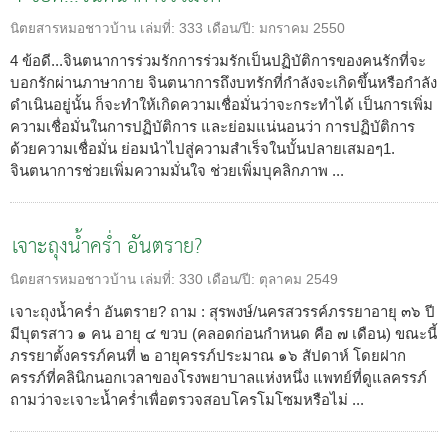
นิตยสารหมอชาวบ้าน
เล่มที่:
333
เดือน/ปี:
มกราคม 2550
4 ข้อดี...จินตนาการร่วมรักการร่วมรักเป็นปฏิบัติการของคนรักที่จะ
บอกรักผ่านภาษากาย จินตนาการถึงบทรักที่กำลังจะเกิดขึ้นหรือกำลัง
ดำเนินอยู่นั้น ก็จะทำให้เกิดความเชื่อมั่นว่าจะกระทำได้ เป็นการเพิ่ม
ความเชื่อมั่นในการปฏิบัติการ และย่อมแน่นอนว่า การปฏิบัติการ
ด้วยความเชื่อมั่น ย่อมนำไปสู่ความสำเร็จในบั้นปลายเสมอๆ1.
จินตนาการช่วยเพิ่มความมั่นใจ ช่วยเพิ่มบุคลิกภาพ ...
เจาะถุงน้ำคร่ำ อันตราย?
นิตยสารหมอชาวบ้าน
เล่มที่:
330
เดือน/ปี:
ตุลาคม 2549
เจาะถุงน้ำคร่ำ อันตราย? ถาม : สุรพงษ์/นครสวรรค์ภรรยาอายุ ๓๖ ปี
มีบุตรสาว ๑ คน อายุ ๔ ขวบ (คลอดก่อนกำหนด คือ ๗ เดือน) ขณะนี้
ภรรยาตั้งครรภ์คนที่ ๒ อายุครรภ์ประมาณ ๑๖ สัปดาห์ โดยฝาก
ครรภ์ที่คลินิกนอกเวลาของโรงพยาบาลแห่งหนึ่ง แพทย์ที่ดูแลครรภ์
ถามว่าจะเจาะน้ำคร่ำเพื่อตรวจสอบโครโมโซมหรือไม่ ...