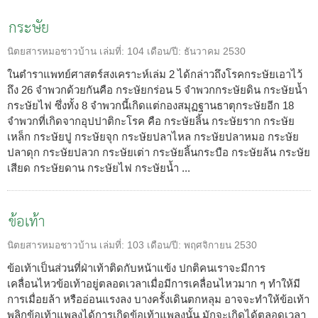
กระษัย
นิตยสารหมอชาวบ้าน
เล่มที่:
104
เดือน/ปี:
ธันวาคม 2530
ในตำราแพทย์ศาสตร์สงเคราะห์เล่ม 2 ได้กล่าวถึงโรคกระษัยเอาไว้
ถึง 26 จำพวกด้วยกันคือ กระษัยกร่อน 5 จำพวกกระษัยดิน กระษัยน้ำ
กระษัยไฟ ซึ่งทั้ง 8 จำพวกนี้เกิดแต่กองสมุฏฐานธาตุกระษัยอีก 18
จำพวกที่เกิดจากอุปปาติกะโรค คือ กระษัยลิ้น กระษัยราก กระษัย
เหล็ก กระษัยปู กระษัยจุก กระษัยปลาไหล กระษัยปลาหมอ กระษัย
ปลาดุก กระษัยปลวก กระษัยเต่า กระษัยลิ้นกระบือ กระษัยล้น กระษัย
เสียด กระษัยดาน กระษัยไฟ กระษัยน้ำ ...
ข้อเท้า
นิตยสารหมอชาวบ้าน
เล่มที่:
103
เดือน/ปี:
พฤศจิกายน 2530
ข้อเท้าเป็นส่วนที่ฝ่าเท้าติดกับหน้าแข้ง ปกติคนเราจะมีการ
เคลื่อนไหวข้อเท้าอยู่ตลอดเวลาเมื่อมีการเคลื่อนไหวมาก ๆ ทำให้มี
การเมื่อยล้า หรืออ่อนแรงลง บางครั้งเดินตกหลุม อาจจะทำให้ข้อเท้า
พลิกข้อเท้าแพลงได้การเกิดข้อเท้าแพลงนั้น มักจะเกิดได้ตลอดเวลา