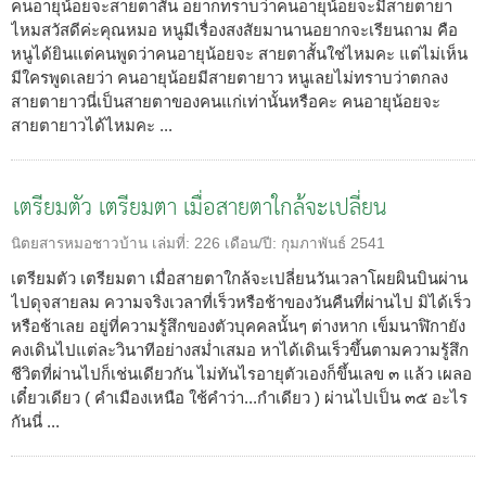
คนอายุน้อยจะสายตาสั้น อยากทราบว่าคนอายุน้อยจะมีสายตายา
ไหมสวัสดีค่ะคุณหมอ หนูมีเรื่องสงสัยมานานอยากจะเรียนถาม คือ
หนูได้ยินแต่คนพูดว่าคนอายุน้อยจะ สายตาสั้นใช่ไหมคะ แต่ไม่เห็น
มีใครพูดเลยว่า คนอายุน้อยมีสายตายาว หนูเลยไม่ทราบว่าตกลง
สายตายาวนี่เป็นสายตาของคนแก่เท่านั้นหรือคะ คนอายุน้อยจะ
สายตายาวได้ไหมคะ ...
เตรียมตัว เตรียมตา เมื่อสายตาใกล้จะเปลี่ยน
นิตยสารหมอชาวบ้าน
เล่มที่:
226
เดือน/ปี:
กุมภาพันธ์ 2541
เตรียมตัว เตรียมตา เมื่อสายตาใกล้จะเปลี่ยนวันเวลาโผยผินบินผ่าน
ไปดุจสายลม ความจริงเวลาที่เร็วหรือช้าของวันคืนที่ผ่านไป มิได้เร็ว
หรือช้าเลย อยู่ที่ความรู้สึกของตัวบุคคลนั้นๆ ต่างหาก เข็มนาฬิกายัง
คงเดินไปแต่ละวินาทีอย่างสม่ำเสมอ หาได้เดินเร็วขึ้นตามความรู้สึก
ชีวิตที่ผ่านไปก็เช่นเดียวกัน ไม่ทันไรอายุตัวเองก็ขึ้นเลข ๓ แล้ว เผลอ
เดี๋ยวเดียว ( คำเมืองเหนือ ใช้คำว่า...กำเดียว ) ผ่านไปเป็น ๓๕ อะไร
กันนี่ ...