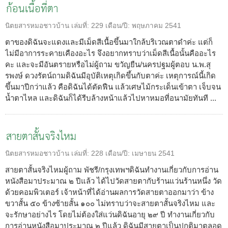
ก้อนเนื้อที่ตา
นิตยสารหมอชาวบ้าน
เล่มที่:
229
เดือน/ปี:
พฤษภาคม 2541
ตาของดิฉันจะแดงและมีเม็ดสีเนื้อขึ้นมาใกล้บริเวณตาดำค่ะ แต่ก็
ไม่มีอาการระคายเคืองอะไร จึงอยากทราบว่าเม็ดสีเนื้อนั้นคืออะไร
คะ และจะมีอันตรายหรือไม่ผู้ถาม ขวัญยืน/นครปฐมผู้ตอบ น.พ.สุ
รพงษ์ ดวงรัตน์ถามดิฉันมีอุบัติเหตุเกิดขึ้นกับตาค่ะ เหตุการณ์นี้เกิด
ขึ้นมาปีกว่าแล้ว คือดิฉันได้ตัดฟืน แล้วเศษไม้กระเด็นเข้าตา เจ็บจน
น้ำตาไหล และดิฉันก็ได้รีบล้างหน้าแล้วไปหาหมอที่อนามัยทันที ...
สายตาสั้นจริงไหม
นิตยสารหมอชาวบ้าน
เล่มที่:
228
เดือน/ปี:
เมษายน 2541
สายตาสั้นจริงไหมผู้ถาม พัชรี/กรุงเทพฯดิฉันทำงานเกี่ยวกับการอ่าน
หนังสือมาประมาณ ๒ ปีแล้ว ได้ไปวัดสายตากับร้านแว่นร้านหนึ่ง วัด
ด้วยคอมพิวเตอร์ เจ้าหน้าที่ได้อ่านผลการวัดสายตาออกมาว่า ข้าง
ขวาสั้น ๕๐ ข้างซ้ายสั้น ๑๐๐ ไม่ทราบว่าจะสายตาสั้นจริงไหม และ
จะรักษาอย่างไร โดยไม่ต้องใส่แว่นดิฉันอายุ ๒๙ ปี ทำงานเกี่ยวกับ
การอ่านหนังสือมาประมาณ ๒ ปีแล้ว ดิฉันมีสายตาเป็นปกติมาตลอด