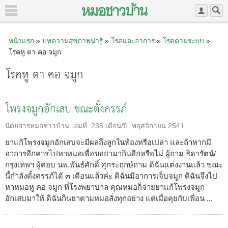
หน้าแรก
»
บทความสุขภาพน่ารู้
»
โรคและอาการ
»
โรคตามระบบ
»
โรคหู ตา คอ จมูก
โรคหู ตา คอ จมูก
โพรงจมูกอักเสบ ขณะตั้งครรภ์
นิตยสารหมอชาวบ้าน
เล่มที่:
235
เดือน/ปี:
พฤศจิกายน 2541
ยาแก้โพรงจมูกอักเสบจะมีผลถึงลูกในท้องหรือเปล่า และถ้าหากมี
อาการอีกควรไปหาหมอเพื่อขอยามากินอีกหรือไม่ ผู้ถาม ธิดารัตน์/
กรุงเทพฯ ผู้ตอบ นพ.พันธ์ศักดิ์ ศุกระฤกษ์ถาม ดิฉันแต่งงานแล้ว ขณะ
นี้กำลังตั้งครรภ์ได้ ๓ เดือนแล้วค่ะ ดิฉันมีอาการเจ็บจมูก ดิฉันจึงไป
หาหมอหู คอ จมูก ที่โรงพยาบาล คุณหมอก็จ่ายยาแก้โพรงจมูก
อักเสบมาให้ ดิฉันกินยาตามหมอสั่งทุกอย่าง แต่เมื่อคุยกับเพื่อน ...