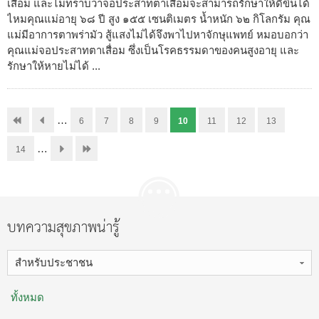
เสื่อม และไม่ทราบว่าจอประสาทตาเสื่อมจะสามารถรักษาให้ดีขึ้นได้
ไหมคุณแม่อายุ ๖๘ ปี สูง ๑๕๕ เซนติเมตร น้ำหนัก ๖๒ กิโลกรัม คุณ
แม่มีอาการตาพร่ามัว สู้แสงไม่ได้จึงพาไปหาจักษุแพทย์ หมอบอกว่า
คุณแม่จอประสาทตาเสื่อม ซึ่งเป็นโรคธรรมดาของคนสูงอายุ และ
รักษาให้หายไม่ได้ ...
…
6
7
8
9
10
11
12
13
…
14
บทความสุขภาพน่ารู้
สำหรับประชาชน
ทั้งหมด