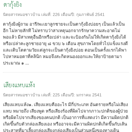
ตากุ้งยิง
นิตยสารหมอชาวบ้าน
เล่มที่:
226
เดือน/ปี:
กุมภาพันธ์ 2541
ตากุ้งยิงผู้ถาม อารี/พะเยาลูกชายจะเป็นตากุ้งยิงบ่อยๆ เป็นแล้วเป็น
อีก ไม่หายสักที ไม่ทราบว่าสาเหตุนอกจากรักษาความสะอาดไม่
พอแล้ว มีสาเหตุอื่นอีกหรือเปล่า และจะป้องกันไม่ให้เกิดตากุ้งยิงได้
หรือเปล่าคะลูกชายอายุ ๘ ขวบ ๖ เดือน สุขภาพโดยทั่วไปแข็งแรงดี
และเติบโตตามวัยแต่ลูกจะเป็นตากุ้งยิงบ่อย ตอนเป็นครั้งแรกได้พา
ไปหาหมอตาที่คลินิก หมอจึงสะกิดหนองออกและให้ยาป้ายตามา
ประมาณ ๑ ...
เสียงแหบแห้ง
นิตยสารหมอชาวบ้าน
เล่มที่:
225
เดือน/ปี:
มกราคม 2541
เสียงแหบแห้ง๑. เสียงแหบคืออะไร มีกี่ประเภท อันตรายหรือไม่เสียง
แหบ หมายถึง เสียงพูด หรือเสียงร้องที่ผิดไปจากภาวะปกติของผู้ป่วย
หรือผิดไปจากเสียงของคนปกติ เป็นอาการที่แสดงว่า มีความผิดปกติ
เกิดขึ้นกับตัวกล่องเสียงเอง หรืออาจจะมีความผิดปกติเกิดขึ้นกับเส้น
ประสาทที่มาเลี้ยงกล่องเสียงกล่องเสียงเป็นส่วนหนึ่งของทางเดิน