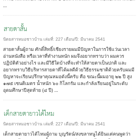
...
สายตาสั้น
นิตยสารหมอชาวบ้าน
เล่มที่:
227
เดือน/ปี:
มีนาคม 2541
สายตาสั้นผู้ถาม ศักดิ์สิทธิ์/เชียงรายผมมีปัญหาในการใช้แว่นเวลา
อ่านหนังสือ หรือเวลาที่ทำงานหนัก ผมจึงอยากทราบว่า ผมควร
ปฏิบัติตัวอย่างไร และมีวิธีใดบ้างที่จะทำให้สายตาเป็นปกติ และ
อยากทราบวิธีบริหารสายตาที่ได้ผลดีด้วยวิธีธรรมชาติด้วยครับผมมี
ปัญหาจะเรียนปรึกษาคุณหมอดังนี้ครับ คือ ขณะนี้ผมอายุ ๒๒ ปี สูง
๑๗๕ เซนติเมตร น้ำหนัก ๖๐ กิโลกรัม และกำลังเรียนอยู่ในระดับ
อุดมศึกษาปีสุดท้าย (๔ ปี) ...
เด็กสายตายาวได้ไหม
นิตยสารหมอชาวบ้าน
เล่มที่:
227
เดือน/ปี:
มีนาคม 2541
เด็กสายตายาวได้ไหมผู้ถาม บุญรัตน์/สงขลาหนูได้ยินแต่คนพูดว่า