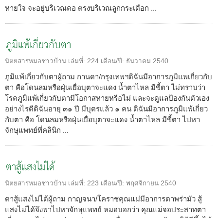
หายใจ จะอยู่บริเวณคอ ตรงบริเวณลูกกระเดือก ...
ภูมิแพ้เกี่ยวกับตา
นิตยสารหมอชาวบ้าน
เล่มที่:
224
เดือน/ปี:
ธันวาคม 2540
ภูมิแพ้เกี่ยวกับตาผู้ถาม กานดา/กรุงเทพฯดิฉันมีอาการภูมิแพเกี่ยวกับ
ตา คือโดนลมหรือฝุ่นเยื่อบุตาจะแดง น้ำตาไหล มีขี้ตา ไม่ทราบว่า
โรคภูมิแพ้เกี่ยวกับตามีโอกาสหายหรือไม่ และจะดูแลป้องกันตัวเอง
อย่างไรดีดิฉันอายุ ๓๑ ปี มีบุตรแล้ว ๑ คน ดิฉันมีอาการภูมิแพ้เกี่ยว
กับตา คือ โดนลมหรือฝุ่นเยื่อบุตาจะแดง น้ำตาไหล มีขี้ตา ไปหา
จักษุแพทย์ที่คลินิก ...
ตาสู้แสงไม่ได้
นิตยสารหมอชาวบ้าน
เล่มที่:
223
เดือน/ปี:
พฤศจิกายน 2540
ตาสู้แสงไม่ได้ผู้ถาม กาญจนา/โคราชคุณแม่มีอาการตาพร่ามัว สู้
แสงไม่ได้จึงพาไปหาจักษุแพทย์ หมอบอกว่า คุณแม่จอประสาทตา