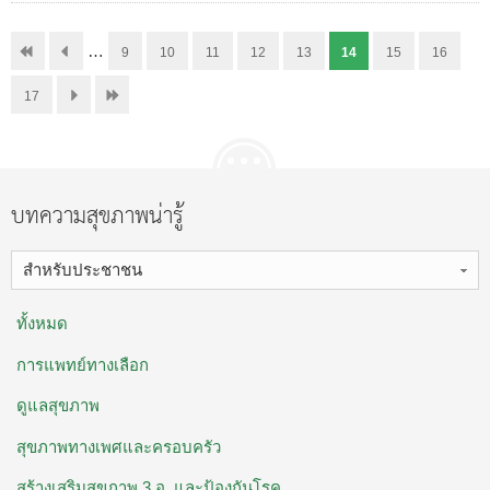
…
9
10
11
12
13
14
15
16
17
บทความสุขภาพน่ารู้
สำหรับประชาชน
ทั้งหมด
การแพทย์ทางเลือก
ดูแลสุขภาพ
สุขภาพทางเพศและครอบครัว
สร้างเสริมสุขภาพ 3 อ. ​และป้องกันโรค