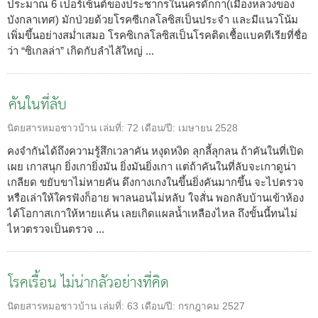
ประมาณ 6 เปอร์เซ็นต์ของประชากรในนครดักกา(เมืองหลวงของ
บังกลาเทศ) มักป่วยด้วยโรคซีเกลโลซิสเป็นประจำ และมีแนวโน้ม
เพิ่มขึ้นอย่างสม่ำเสมอ โรคซิเกลโลซิสเป็นโรคติดเชื้อแบคทีเรียที่ชื่อ
ว่า “ซิเกลล่า” เกิดกับลำไส้ใหญ่ ...
คันในที่ลับ
นิตยสารหมอชาวบ้าน
เล่มที่:
72
เดือน/ปี:
เมษายน 2528
คงจำกันได้ถึงความรู้สึกเวลาคัน หงุดหงิด ลุกลี้ลุกลน ถ้าคันในที่เปิด
เผย เกาสนุก ยิ่งเกายิ่งมัน ยิ่งมันยิ่งเกา แต่ถ้าคันในที่ลับจะเกาดูน่า
เกลียด ขยับขาไม่หายคัน ดึงกางเกงในขึ้นยิ่งคันมากขึ้น จะไปตรวจ
หรือเล่าให้ใครฟังก็อาย พาลนอนไม่หลับ ใจสั่น พอกลับบ้านเข้าห้อง
ได้โอกาสเกาให้หายแค้น เลยเกิดแผลน้ำเหลืองไหล ถึงขั้นนี้ทนไม่
ไหวตรวจเป็นตรวจ ...
โรคเรื้อน ไม่น่ากลัวอย่างที่คิด
นิตยสารหมอชาวบ้าน
เล่มที่:
63
เดือน/ปี:
กรกฎาคม 2527