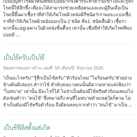
เป็นปัญหาโรคผิวหนังที่พบบ่อยมากจึงควรจะทำความเข้าใจและรู้จัก
โรคนี้ให้ลึกซึ้ง เพื่อจะได้สามารถช่วยเหลือตนเองและผู้อื่นเมื่อเป็น
โรคนี้ขึ้นมาเชื้อราที่ทำให้เกิดโรคผิวหนังมีกี่ชนิด?เราพอจะแบ่งเชื้อ
ราที่ทำให้เกิดโรคผิวหนังออกเป็น 2 ชนิด คือ1. ชนิดพื้นผิว เชื้อรา
พวกนี้จะอยู่เฉพาะในผิวหนังชั้นตื้นๆ เท่านั้น เชื่อที่ทำให้เกิดโรคที่พบ
บ่อยมี ...
เป็นไข้ครับเป็นไข้
นิตยสารหมอชาวบ้าน
เล่มที่:
50
เดือน/ปี:
มิถุนายน 2526
"เป็นอะไรครับ""รู้สึกเป็นไข้ครับ""ตัวร้อนไหม""ไม่ร้อนครับ"ตัวอย่าง
ข้างต้นมีเสมอๆ คำว่าไข้ สำหับคนบางคนนั้นมีความหายแต่เพียงว่า
"ไม่สบาย" เท่านั้น มีอะไรก็ได้ ไม่จำเป็นต้องมีไข้หรือตัวร้อนเสมอไป
ดังเช่นคำว่า "คนไข้" ซึ่งหมายถึง คนที่ไม่สบายด้วยเหตุใดก็ตาม ไม่
จำเป็นต้องมีไข้หรือตัวร้อน จึงมีคนหลบจากคำว่า "คนไข้" มาเป็น ...
เป็นซิฟิลิสตั้งแต่เกิด