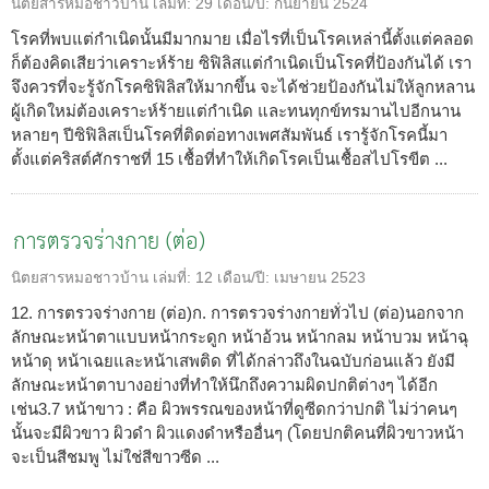
นิตยสารหมอชาวบ้าน
เล่มที่:
29
เดือน/ปี:
กันยายน 2524
โรคที่พบแต่กำเนิดนั้นมีมากมาย เมื่อไรที่เป็นโรคเหล่านี้ตั้งแต่คลอด
ก็ต้องคิดเสียว่าเคราะห์ร้าย ซิฟิลิสแต่กำเนิดเป็นโรคที่ป้องกันได้ เรา
จึงควรที่จะรู้จักโรคซิฟิลิสให้มากขึ้น จะได้ช่วยป้องกันไม่ให้ลูกหลาน
ผู้เกิดใหม่ต้องเคราะห์ร้ายแต่กำเนิด และทนทุกข์ทรมานไปอีกนาน
หลายๆ ปีซิฟิลิสเป็นโรคที่ติดต่อทางเพศสัมพันธ์ เรารู้จักโรคนี้มา
ตั้งแต่คริสต์ศักราชที่ 15 เชื้อที่ทำให้เกิดโรคเป็นเชื้อสไปโรขีต ...
การตรวจร่างกาย (ต่อ)
นิตยสารหมอชาวบ้าน
เล่มที่:
12
เดือน/ปี:
เมษายน 2523
12. การตรวจร่างกาย (ต่อ)ก. การตรวจร่างกายทั่วไป (ต่อ)นอกจาก
ลักษณะหน้าตาแบบหน้ากระดูก หน้าอ้วน หน้ากลม หน้าบวม หน้าฉุ
หน้าดุ หน้าเฉยและหน้าเสพติด ที่ได้กล่าวถึงในฉบับก่อนแล้ว ยังมี
ลักษณะหน้าตาบางอย่างที่ทำให้นึกถึงความผิดปกติต่างๆ ได้อีก
เช่น3.7 หน้าขาว : คือ ผิวพรรณของหน้าที่ดูซีดกว่าปกติ ไม่ว่าคนๆ
นั้นจะมีผิวขาว ผิวดำ ผิวแดงดำหรืออื่นๆ (โดยปกติคนที่ผิวขาวหน้า
จะเป็นสีชมพู ไม่ใช่สีขาวซีด ...