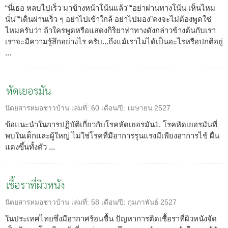
“นี่เธอ หลบไปเร็ว มาข้างหน้าโน้นแล้ว”“อย่าผ่านทางโน้น เห็นไหม
นั่น”“เดินผ่านเร็ว ๆ อย่าไปเข้าใกล้ อย่าไปมอง”คงจะไม่ต้องพูดใช่
ไหมครับว่า ถ้าใครพูดหรือแสดงกิริยาท่าทางดังกล่าวข้างต้นกับเรา
เราจะมีความรู้สึกอย่างไร ครับ...ถึงแม้เราไม่ได้เป็นอะไรหรือปกติอยู่
...
หัดเยอรมัน
นิตยสารหมอชาวบ้าน
เล่มที่:
60
เดือน/ปี:
เมษายน 2527
ข้อแนะนำในการปฏิบัติเกี่ยวกับโรคหัดเยอรมัน1. โรคหัดเยอรมันที่
พบในเด็กและผู้ใหญ่ ไม่ใช่โรคที่มีอาการรุนแรงมีเพียงอาการไข้ ผื่น
แดงขึ้นทั้งตัว ...
เชื้อราที่ผิวหนัง
นิตยสารหมอชาวบ้าน
เล่มที่:
58
เดือน/ปี:
กุมภาพันธ์ 2527
ในประเทศไทยซึ่งมีอากาศร้อนชื้น ปัญหาการติดเชื้อราที่ผิวหนังจัด