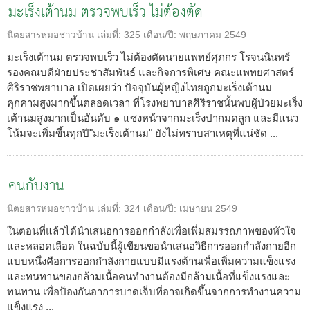
มะเร็งเต้านม ตรวจพบเร็ว ไม่ต้องตัด
นิตยสารหมอชาวบ้าน
เล่มที่:
325
เดือน/ปี:
พฤษภาคม 2549
มะเร็งเต้านม ตรวจพบเร็ว ไม่ต้องตัดนายแพทย์ศุภกร โรจนนินทร์
รองคณบดีฝ่ายประชาสัมพันธ์ และกิจการพิเศษ คณะแพทยศาสตร์
ศิริราชพยาบาล เปิดเผยว่า ปัจจุบันผู้หญิงไทยถูกมะเร็งเต้านม
คุกคามสูงมากขึ้นตลอดเวลา ที่โรงพยาบาลศิริราชนั้นพบผู้ป่วยมะเร็ง
เต้านมสูงมากเป็นอันดับ ๑ แซงหน้าจากมะเร็งปากมดลูก และมีแนว
โน้มจะเพิ่มขึ้นทุกปี"มะเร็งเต้านม" ยังไม่ทราบสาเหตุที่แน่ชัด ...
คนกับงาน
นิตยสารหมอชาวบ้าน
เล่มที่:
324
เดือน/ปี:
เมษายน 2549
ในตอนที่แล้วได้นำเสนอการออกกำลังเพื่อเพิ่มสมรรถภาพของหัวใจ
และหลอดเลือด ในฉบับนี้ผู้เขียนขอนำเสนอวิธีการออกกำลังกายอีก
แบบหนึ่งคือการออกกำลังกายแบบมีแรงต้านเพื่อเพิ่มความแข็งแรง
และทนทานของกล้ามเนื้อคนทำงานต้องมีกล้ามเนื้อที่แข็งแรงและ
ทนทาน เพื่อป้องกันอาการบาดเจ็บที่อาจเกิดขึ้นจากการทำงานความ
แข็งแรง ...