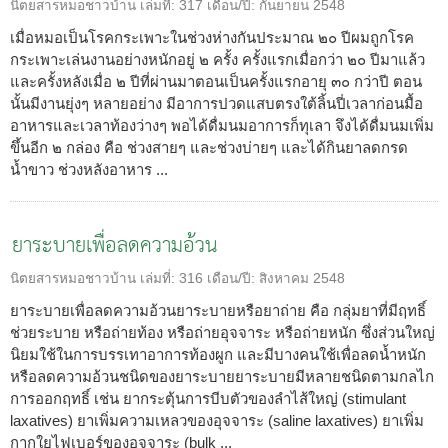
นิตยสารหมอชาวบ้าน
เล่มที่:
317
เดือน/ปี:
กันยายน 2548
เมื่อหมอเป็นโรคกระเพาะในช่วงห่างกันประมาณ ๒๐ ปีผมถูกโรค
กระเพาะเล่นงานอย่างหนักอยู่ ๒ ครั้ง ครั้งแรกเมื่อกว่า ๒๐ ปีมาแล้ว
และครั้งหลังเมื่อ ๒ ปีที่ผ่านมาตอนเป็นครั้งแรกอายุ ๓๐ กว่าปี ตอน
นั้นมีงานยุ่งๆ หลายอย่าง มีอาการปวดแสบตรงใต้ลิ้นปี่เวลาก่อนมื้อ
อาหารและเวลาท้องว่างๆ พอได้ดื่มนมอาการก็ทุเลา จึงได้ดื่มนมเพิ่ม
ขึ้นอีก ๒ กล่อง คือ ช่วงสายๆ และช่วงบ่ายๆ และได้กินยาลดกรด
น้ำขาว ช่วงหลังอาหาร ...
ยาระบายเพื่อลดความอ้วน
นิตยสารหมอชาวบ้าน
เล่มที่:
316
เดือน/ปี:
สิงหาคม 2548
ยาระบายเพื่อลดความอ้วนยาระบายหรือยาถ่าย คือ กลุ่มยาที่มีฤทธิ์
ช่วยระบาย หรือถ่ายท้อง หรือถ่ายอุจจาระ หรือถ่ายหนัก ซึ่งส่วนใหญ่
นิยมใช้ในการบรรเทาอาการท้องผูก และมีบางคนใช้เพื่อลดน้ำหนัก
หรือลดความอ้วนชนิดของยาระบายยาระบายมีหลายชนิดตามกลไก
การออกฤทธิ์ เช่น ยากระตุ้นการบีบตัวของลำไส้ใหญ่ (stimulant
laxatives) ยาเพิ่มความเหลวของอุจจาระ (saline laxatives) ยาเพิ่ม
กากใยไฟเบอร์ของอุจจาระ (bulk ...