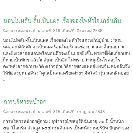
นอนไม่หลับ-ลิ้นเป็นแผล เรื่องของไฟหัวใจแกร่งเกิน
นิตยสารหมอชาวบ้าน
เล่มที่:
316
เดือน/ปี:
สิงหาคม 2548
นอนไม่หลับ-ลิ้นเป็นแผล เรื่องของไฟหัวใจแกร่งเกินผู้ป่วย : "คุณ
หมอค่ะ ดิฉันมักจะเป็นแผลร้อนในบริเวณช่องปากและลิ้นบ่อยมาก
และยิ่งเวลาอดนอนหรือนอนดึกจะเป็นบ่อยยิ่งขึ้น ทายาขี้ผึ้งแก้อักเสบ
ก็หายเป็นพักๆ แล้วก็กลับมาเป็นอีก ไม่ทราบว่าหนูเป็นโรคอะไร
คะ"หลังจากซักประวัติ ตรวจด้วยวิธีการของแพทย์แผนจีน หมอจีนจึง
ให้ข้อสรุปหมอจีน : "คุณเป็นคนเครียดง่ายๆ จิตใจว้าวุ่น นอนฝันบ่อย
...
การบริหารหน้าอก
นิตยสารหมอชาวบ้าน
เล่มที่:
315
เดือน/ปี:
กรกฎาคม 2548
การบริหารหน้าอกผู้ถาม : จุฬากรณ์/ชลบุรีดิฉันอายุ ๓๒ ปี น้ำหนัก
๕๒ กิโลกรัม ส่วนสูง ๑๕๕ เซนติเมตร เป็นพนักงานบริษัท ปัญหาของ