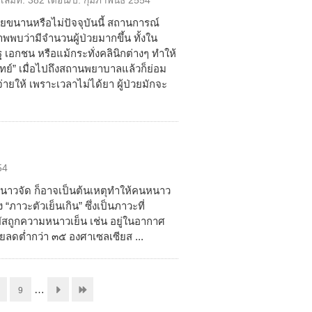
เล่มที่:
382
เดือน/ปี:
กุมภาพันธ์ 2554
ยขนานหรือไม่ปัจจุบันนี้ สถานการณ์
พพบว่ามีจำนวนผู้ป่วยมากขึ้น ทั้งใน
อกชน หรือแม้กระทั่งคลินิกต่างๆ ทำให้
พทย์” เมื่อไปถึงสถานพยาบาลแล้วก็ย่อม
ายให้ เพราะเวลาไม่ได้ยา ผู้ป่วยมักจะ
54
หนาวจัด ก็อาจเป็นต้นเหตุทำให้คนหนาว
“ภาวะตัวเย็นเกิน” ซึ่งเป็นภาวะที่
ผัสถูกความหนาวเย็น เช่น อยู่ในอากาศ
ายลดต่ำกว่า ๓๕ องศาเซลเซียส ...
…
9