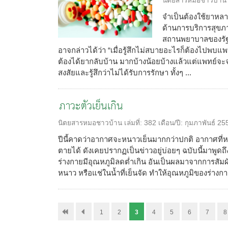
นิตยสารหมอชาวบ้าน
จำเป็นต้องใช้ยาหลา
ด้านการบริการสุขภา
สถานพยาบาลของรัฐ เ
อาจกล่าวได้ว่า “เมื่อรู้สึกไม่สบายอะไรก็ต้องไปพบแ
ต้องได้ยากลับบ้าน มากบ้างน้อยบ้างแล้วแต่แพทย์จะจ่
สงสัยและรู้สึกว่าไม่ได้รับการรักษา ทั้งๆ ...
ภาวะตัวเย็นเกิน
นิตยสารหมอชาวบ้าน
เล่มที่:
382
เดือน/ปี:
กุมภาพันธ์ 25
ปีนี้คาดว่าอากาศจะหนาวเย็นมากกว่าปกติ อากาศที่
ตายได้ ดังเคยปรากฏเป็นข่าวอยู่บ่อยๆ ฉบับนี้มาพูดถึง 
ร่างกายมีอุณหภูมิลดต่ำเกิน อันเป็นผลมาจากการสัม
หนาว หรือแช่ในน้ำที่เย็นจัด ทำให้อุณหภูมิของร่างก
1
2
3
4
5
6
7
8