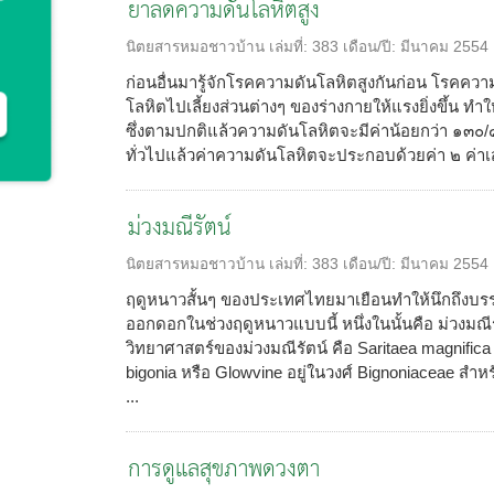
ยาลดความดันโลหิตสูง
นิตยสารหมอชาวบ้าน
เล่มที่:
383
เดือน/ปี:
มีนาคม 2554
ก่อนอื่นมารู้จักโรคความดันโลหิตสูงกันก่อน โรคความ
โลหิตไปเลี้ยงส่วนต่างๆ ของร่างกายให้แรงยิ่งขึ้น ทำ
ซึ่งตามปกติแล้วความดันโลหิตจะมีค่าน้อยกว่า ๑๓
ทั่วไปแล้วค่าความดันโลหิตจะประกอบด้วยค่า ๒ ค่าเสม
ม่วงมณีรัตน์
นิตยสารหมอชาวบ้าน
เล่มที่:
383
เดือน/ปี:
มีนาคม 2554
ฤดูหนาวสั้นๆ ของประเทศไทยมาเยือนทำให้นึกถึงบรรด
ออกดอกในช่วงฤดูหนาวแบบนี้ หนึ่งในนั้นคือ ม่วงมณีรั
วิทยาศาสตร์ของม่วงมณีรัตน์ คือ Saritaea magnifica 
bigonia หรือ Glowvine อยู่ในวงศ์ Bignoniaceae ส
...
การดูแลสุขภาพดวงตา