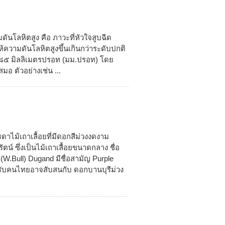
ดันโลหิตสูง คือ ภาวะที่หัวใจสูบฉีด
ให้ความดันโลหิตสูงขึ้นเกินกว่าระดับปกติ
๐/๘๕ มิลลิเมตรปรอท (มม.ปรอท) โดย
อ ตัวอย่างเช่น ...
าไม้เถาเลื้อยที่มีดอกสีม่วงงดงาม
ตน์ ซึ่งเป็นไม้เถาเลื้อยขนาดกลาง ชื่อ
(W.Bull) Dugand มีชื่อสามัญ Purple
ำหรับคนไทยอาจสับสนกับ ดอกบานบุรีม่วง