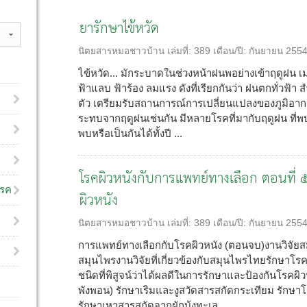
ยารักษาไข้หวัด
นิตยสารหมอชาวบ้าน
เล่มที่:
389
เดือน/ปี:
กันยายน 255
ไข้หวัด... มักระบาดในช่วงหน้าฝนพอย่างเข้าฤดูฝน
ฟ้าแลบ ฟ้าร้อง ลมแรง ดังที่เรียกกันว่า ฝนตกทั่วฟ้า 
ตัว เตรียมรับสถานการณ์การเปลี่ยนแปลงของภูมิอากาศ
ระทบจากฤดูฝนเช่นกัน มีหลายโรคที่มากับฤดูฝน ที่พบบ
พบหรือเป็นกันได้ทั้งปี ...
โรคผิวหนังกับการแพทย์ทางเลือก ตอนที่ 
โรค
ผิวหนัง
นิตยสารหมอชาวบ้าน
เล่มที่:
389
เดือน/ปี:
กันยายน 255
การแพทย์ทางเลือกกับโรคผิวหนัง (ตอนจบ)งานวิจั
สมุนไพรงานวิจัยที่เกี่ยวข้องกับสมุนไพรไทยรักษาโร
ชนิดที่พิสูจน์ว่าได้ผลดีในการรักษาและป้องกันโรคผ
พังพอน) รักษาเริมและงูสวัดสารสกัดกระเทียม รักษ
รักษาเหาสารสกัดจากผักบุ้งทะเล ...