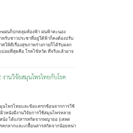
4
 เมฆฝนก็ปกคลุมท้องฟ้า ฝนฟ้าคะนอง
สำหรับชาวประชาที่อยู่ใต้ฟ้าก็คงต้องปรับ
ให้ดีเรื่องสุขภาพร่างกายก็ได้รับผลก
่อยที่สุดคือ โรคไข้หวัด ที่จริงแล้วอาจ
๕ งานวิจัยสมุนไพรไทยกับโรค
4
ยสมุนไพรไทยและข้อแทรกซ้อนจากการใช้
คผิวหนังมีงานวิจัยการใช้สมุนไพรหลาย
ิวหนัง ได้แก่สารสกัดจากพญายอ (เสลด
าโรคกลากและเกลื้อนสารสกัดจากน้อยหน่า