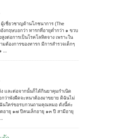
0
ผู้เชี่ยวชาญด้านโภชนาการ (The
อังกฤษบอกว่า ทารกที่อายุต่ำกว่า ๑ ขวบ
่ยงสูงต่อการเป็นโรคโลหิตจาง เพราะใน
วามต้องการของทารก มีการสำรวจเด็กๆ
 ...
0
้ง และต่อจากนั้นก็ได้กินยาคุมกำเนิด
อกว่าพังผืดจะหนาต้องมาขยาย ดิฉันไม่
ิฉันใคร่ขอรบกวนถามคุณหมอ ดังนี้ค่ะ
ตอายุ ๑๗ ปีคนเล็กอายุ ๑๓ ปี สามีอายุ
..