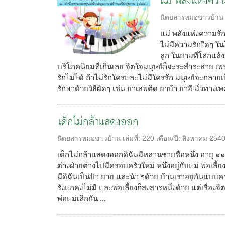
แม่ พลังแห่งควา
นิตยสารหมอชาวบ้าน
แม่ พลังแห่งความรั
ไม่มีความรักใดๆ ในโ
ลูก ในยามที่โลกแล้ง
บริโภคนิยมที่เกินเลย จิตใจมนุษย์ก็จะระส่ำระส่าย
รักไม่ได้ ถ้าไม่รักใครและไม่มีใครรัก มนุษย์จะกลายเ
รักษาด้วยวิธีผิดๆ เช่น ยาเสพติด ยาบ้า ยาอี มั่วทางเพศ
เด็กไม่กล้าแสดงออก
นิตยสารหมอชาวบ้าน
เล่มที่:
220
เดือน/ปี:
สิงหาคม 254
เด็กไม่กล้าแสดงออกดิฉันมีหลานชายชื่อหนึ่ง อายุ ๑๑
ต่างฝ่ายต่างไปมีครอบครัวใหม่ หนึ่งอยู่กับแม่ พ่อเลี้
มีดิฉันเป็นป้า ยาย และน้า ๆด้วย บ้านเราอยู่กันแบบครอ
รังแกคงไม่มี และพ่อเลี้ยงก็สงสารหนึ่งด้วย แต่เรื่องจิ
พ่อแม่เลิกกัน ...