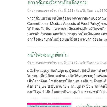
ทารกดื่มนมวัวอาจเป็นเลือดจาง
นิตยสารหมอชาวบ้าน
เล่มที่:
221
เดือน/ปี:
กันยายน 254
ทารกดื่มนมวัวอาจเป็นเลือดจางจากรายงานของคณะ 
Committee on Medical Aspects of Food Policy) ของ
ได้รับนมวัวเป็นอาหารหลักเพียงอย่างเดียวมีอัตราเสี
นมวัวมีปริมาณแคลอรีและธาตุเหล็กไม่เพียงพอต่อค
จากโรงพยาบาลในเมืองเบอร์มิงแฮม พบว่า ร้อยละ ๓๑
ผนังโพรงมดลูกติดกัน
นิตยสารหมอชาวบ้าน
เล่มที่:
221
เดือน/ปี:
กันยายน 254
ผนังโพรงมดลูกติดกันผู้ถาม ผู้ข้องใจดิฉันได้เคยทำแท
โดยหมอที่คลินิกแนะนำและนัดให้มาตรวจดูอีกครั้งบ
เข้าใจว่าคืออะไร ต้องการให้คุณหมออธิบายด้วยค่ะด
ดิฉันอายุ ๔๑ ปี มีบุตรชาย ๑ คน บุตรหญิง ๑ คน คนโ
๕๗ ปี คุมกำเนิดโดยการกินยาคุมบ้าง ธรรมชาติบ้าง .