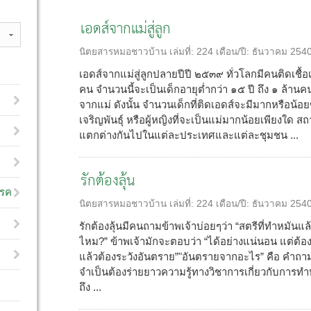
เอดส์จากแม่สู่ลูก
นิตยสารหมอชาวบ้าน
เล่มที่:
224
เดือน/ปี:
ธันวาคม 254
เอดส์จากแม่สู่ลูกปลายปีปี ๒๕๓๙ ทั่วโลกมีคนติดเชื้
คน จำนวนนี้จะเป็นเด็กอายุต่ำกว่า ๑๕ ปี ถึง ๑ ล้านค
จากแม่ ดังนั้น จำนวนเด็กที่ติดเอดส์จะมีมากหรือน้อยข
เจริญพันธุ์ หรือผู้หญิงที่จะเป็นแม่มากน้อยเพียงใด ส
แตกต่างกันไปในแต่ละประเทศและแต่ละชุมชน ...
รักต้องลุ้น
โรค
นิตยสารหมอชาวบ้าน
เล่มที่:
224
เดือน/ปี:
ธันวาคม 254
รักต้องลุ้นมีคนถามข้าพเจ้าบ่อยๆว่า “สตรีที่ทำหมันแ
ไหม?” ข้าพเจ้ามักจะตอบว่า “ได้อย่างแน่นอน แต่ต้องล
แล้วต้องระวังอันตราย”"อันตรายจากอะไร” คือ คำถามท
จำเป็นต้องร่ายยาวความรู้ทางวิชาการเกี่ยวกับการท
ถึง ...