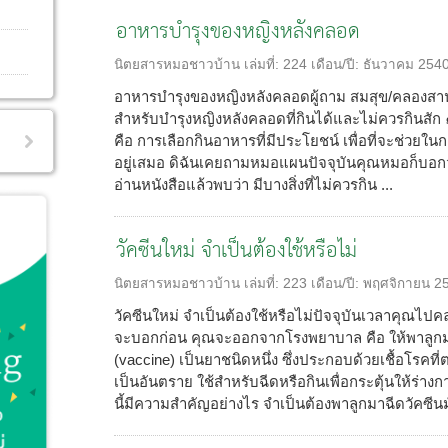
อาหารบำรุงของหญิงหลังคลอด
นิตยสารหมอชาวบ้าน
เล่มที่:
224
เดือน/ปี:
ธันวาคม 254
อาหารบำรุงของหญิงหลังคลอดผู้ถาม สมสุข/คลอง
สำหรับบำรุงหญิงหลังคลอดที่กินได้และไม่ควรกินสัก
คือ การเลือกกินอาหารที่มีประโยชน์ เพื่อที่จะช่วย
อยู่เสมอ ดิฉันเคยถามหมอแผนปัจจุบันคุณหมอก็บอกว่ากิ
อ่านหนังสือแล้วพบว่า มีบางสิ่งที่ไม่ควรกิน ...
วัคซีนใหม่ จำเป็นต้องใช้หรือไม่
นิตยสารหมอชาวบ้าน
เล่มที่:
223
เดือน/ปี:
พฤศจิกายน 2
วัคซีนใหม่ จำเป็นต้องใช้หรือไม่ปัจจุบันเวลาคุณไป
จะบอกก่อน คุณจะออกจากโรงพยาบาล คือ ให้พาลูกม
(vaccine) เป็นยาชนิดหนึ่ง ซึ่งประกอบด้วยเชื้อโรคที
เป็นอันตราย ใช้สำหรับฉีดหรือกินเพื่อกระตุ้นให้ร่างกาย
นี้มีความสำคัญอย่างไร จำเป็นต้องพาลูกมาฉีดวัคซีนมั้