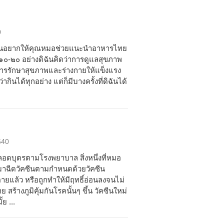
0
สานอยากให้คุณหมอช่วยแนะนำอาหารไทย
 ๑๐-๒๐ อย่างดิฉันคิดว่าการดูแลสุขภาพ
ในการรักษาสุขภาพและร่างกายให้แข็งแรง
นได้ทุกอย่าง แต่ก็มีบางครั้งที่ดิฉันได้
540
คลอดบุตรตามโรงพยาบาล สิ่งหนึ่งที่หมอ
าฉีดวัคซีนตามกำหนดด้วยวัคซีน
่ตายแล้ว หรือถูกทำให้มีฤทธิ์อ่อนลงจนไม่
 สร้างภูมิคุ้มกันโรคนั้นๆ ขึ้น วัคซีนใหม่
ย ...