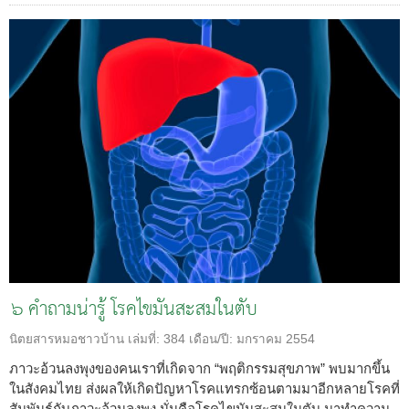
๖ คำถามน่ารู้ โรคไขมันสะสมในตับ
นิตยสารหมอชาวบ้าน
เล่มที่:
384
เดือน/ปี:
มกราคม 2554
ภาวะอ้วนลงพุงของคนเราที่เกิดจาก “พฤติกรรมสุขภาพ” พบมากขึ้น
ในสังคมไทย ส่งผลให้เกิดปัญหาโรคแทรกซ้อนตามมาอีกหลายโรคที่
สัมพันธ์กับภาวะอ้วนลงพุง นั่นคือโรคไขมันสะสมในตับ มาทำความ