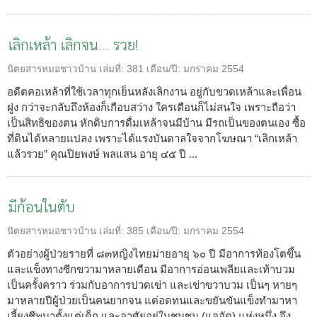
เลิกเหล้า เลิกจน... รวย!
นิตยสารหมอชาวบ้าน
เล่มที่:
381
เดือน/ปี:
มกราคม 2554
อดีตคอเหล้าที่ใช้เวลาทุกเย็นหลังเลิกงาน อยู่กับขวดเหล้าและเพื่อน
ฝูง กว่าจะกลับถึงห้องก็เกือบสว่าง ใครเตือนก็ไม่สนใจ เพราะถือว่า
เป็นสิทธิของตน หักดิบการดื่มเหล้าจนมีบ้าน มีรถเป็นของตนเอง ซื้อ
ที่ดินได้หลายแปลง เพราะได้แรงบันดาลใจจากโฆษณา “เลิกเหล้า
แล้วรวย” คุณปิยพงษ์ พลแสน อายุ ๔๕ ปี ...
มีก้อนในตับ
นิตยสารหมอชาวบ้าน
เล่มที่:
385
เดือน/ปี:
มกราคม 2554
ตัวอย่างผู้ป่วยรายที่ ๘๓หญิงไทยม่ายอายุ ๖๐ ปี มีอาการท้องโตขึ้น
และแข็งทางซีกขวามาหลายเดือน มีอาการอ่อนเพลียและเท้าบวม
เป็นครั้งคราว ร่วมกับอาการปวดเข่า และเข่าขวาบวม เป็นๆ หายๆ
มาหลายปีผู้ป่วยเป็นคนยากจน แต่อดทนและขยันขันแข็งทำมาหา
เลี้ยงชีพมาตั้งแต่เด็ก และอาศัยอยู่ในชุมชน (แออัด) แห่งหนึ่ง จึง