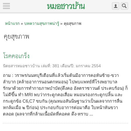
หน้าแรก
»
บทความสุขภาพน่ารู้
» คุยสุขภาพ
คุยสุขภาพ
โรคคอเกร็ง
นิตยสารหมอชาวบ้าน
เล่มที่:
381
เดือน/ปี:
มกราคม 2554
ถาม : วราพร/นนทบุรีเดือนที่แล้วเริ่มต้นมีอาการคอหันซ้าย-ขวา
ลำบาก (คล้ายอาการนอนตกหมอน) ไปพบแพทย์ที่โรงพยาบาล
รักษาด้วยการทำกายภาพบำบัด(ดึงคอ อัลตราซาวนด์ ประคบร้อน) ก็
ไม่ดีขึ้น ทำ MRI พบว่ากระดูกคอเสื่อม หมอนรองกระดูกปลิ้น และ
กระดูกข้อ C6,C7 ขบกัน (คุณหมอสันนิษฐานว่าเป็นผลจากการลื่น
หกล้มเมื่อ ๒ ปีก่อน) ประกอบกับอาการต่อมาคือ ใบหน้าหันขวา
ตลอด (ผลจากที่กล้ามเนื้อมัดที่คอคด ดึง-ทราบ ...