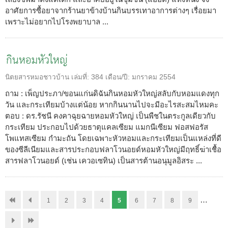
อาศัยการซื้อยาจากร้านยาข้างบ้านกินบรรเทาอาการต่างๆ เรื่อยมา
เพราะไม่อยากไปโรงพยาบาล ...
กินหอมหัวใหญ่
นิตยสารหมอชาวบ้าน
เล่มที่:
384
เดือน/ปี:
มกราคม 2554
ถาม : เพ็ญประภา/ขอนแก่นดิฉันกินหอมหัวใหญ่สลับกับหอมแดงทุก
วัน และกระเทียมบ้างแต่น้อย หากกินนานไปจะมีอะไรสะสมไหมคะ
ตอบ : ดร.รัชนี คงคาฉุยฉายหอมหัวใหญ่ เป็นพืชในตระกูลเดียวกับ
กระเทียม ประกอบไปด้วยธาตุแคลเซียม แมกนีเซียม ฟอสฟอรัส
โพแทสเซียม กำมะถัน โดยเฉพาะหัวหอมและกระเทียมเป็นแหล่งที่ดี
ของซีลีเนียมและสารประกอบฟลาโวนอยด์หอมหัวใหญ่มีฤทธิ์ฆ่าเชื้อ
สารฟลาโวนอยด์ (เช่น เควอเซทิน) เป็นสารต้านอนุมูลอิสระ ...
…
1
2
3
4
5
6
7
8
9