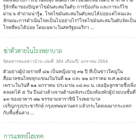
รู้จักที่มาของปัญหาไขมันสะสมในตับ การป้องกัน และการแก้ไข
ผ่าน ๖ คำถามน่ารู้๑. โรคไขมันสะสมในตับพบได้บ่อยแค่ไหนและ
ลักษณะการดำเนินโรคเป็นไปอย่างไร?โรคไขมันสะสมในตับจัดเป็น
โรคที่พบได้บ่อย โดยเฉพาะในสหรัฐอเมริกา ...
ฆ่าตัวตายในโรงพยาบาล
นิตยสารหมอชาวบ้าน
เล่มที่:
384
เดือน/ปี:
มกราคม 2554
ตัวอย่างผู้ป่วยรายที่ ๘๒ เป็นหญิงอายุ ๓๒ ปี ที่เป็นข่าวใหญ่ใน
สื่อมวลชนไทยทุกแขนงในวันที่ ๒๑ และ ๒๒ มกราคม พ.ศ.๒๕๕๔
เพราะในวันที่ ๒๑ มกราคม ประมาณ ๐๔.๓๐ น. เธออุ้มลูกชายซึ่งเพิ่ง
คลอดได้ ๕ วัน ปีนอ่างล้างจานด้านหลังระเบียงห้องพักผู้ป่วยบนชั้นที่
๑๓ ของอาคาร ๗๒ พรรษามหาราชินี โรงพยาบาล
เจริญกรุงประชารักษ์ กรุงเทพมหานคร แล้วกระโดดลงมากระแทก
กับพื้นชั้นล่าง ...
การแพทย์ไฮเทค