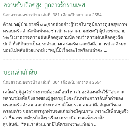
ความดันเลือดสูง..ลูกสาวรักร่วมเพศ
นิตยสารหมอชาวบ้าน
เล่มที่:
381
เดือน/ปี:
มกราคม 2554
ตัวอย่างผู้ป่วยรายที่ ๘๐(จากตัวอย่างผู้ป่วยใน “คู่มือการดูแลสุขภาพ
ครอบครัว สำนักพิมพ์หมอชาวบ้าน ตุลาคม ๒๕๕๓”) ผู้ป่วยชายอายุ
๖๒ ปี มาตรวจความดันเลือดสูงตามนัด พบว่าความดันเลือดสูงผิด
ปกติ ทั้งที่กินยาเป็นประจำอย่างเคร่งครัด และยังมีอาการปวดศีรษะ
นอนไม่หลับด้วยแพทย์ : “หมู่นี้มีเรื่องอะไรหรือเปล่าคะ ...
บอกเล่าเก้าสิบ
นิตยสารหมอชาวบ้าน
เล่มที่:
384
เดือน/ปี:
มกราคม 2554
เคล็ดลับผู้สูงวัย“ร่างกายต้องเคลื่อนไหว สมองต้องหมั่นใช้”“สุขภาพ
พลานามัยที่แข็งแรงของผู้สูงอายุ ยิ่งจะเป็นทรัพยากรอันล้ำค่าของ
ครอบครัว สังคม และประเทศชาติโดยรวม คนแก่คืออัญมณีของ
ครอบครัว ขออวยพรทุกท่านจงแก่อย่างมีคุณภาพ เพราะมีเพื่อนฝูงจึง
สดชื่น เพราะมีธุรกิจจึงรุ่งเรือง เพราะมีความแข็งแรงจึง
สุขสันต์...”“คนเราส่วนมากมิได้ตายเพราะแก่เฒ่า ...