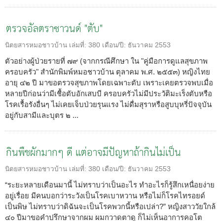
ตรวจอัลตราซาวนด์ "ตับ"
นิตยสารหมอชาวบ้าน
เล่มที่:
380
เดือน/ปี:
ธันวาคม 2553
ตัวอย่างผู้ป่วยรายที่ ๗๙ (จากกรณีศึกษา ใน "คู่มือการดูแลสุขภาพ
ครอบครัว" สำนักพิมพ์หมอชาวบ้าน ตุลาคม พ.ศ. ๒๕๕๓) หญิงไทย
อายุ ๔๒ ปี มาขอตรวจสุขภาพโดยเฉพาะตับ เพราะเคยตรวจพบเมื่อ
หลายปีก่อนว่ามีเชื้อตับอักเสบบี ครอบครัวไม่มีประวัติมะเร็งตับหรือ
โรคเรื้อรังอื่นๆ ไม่เคยเจ็บป่วยรุนแรง ไม่ดื่มสุราหรือสูบบุหรี่ปัจจุบัน
อยู่กับสามีและบุตร ๒ ...
กินพืชผักมากๆ ดี แต่อาจมีปัญหาถ้ากินไม่เป็น
นิตยสารหมอชาวบ้าน
เล่มที่:
380
เดือน/ปี:
ธันวาคม 2553
“ระยะหลายเดือนมานี้ ไม่ทราบว่าเป็นอะไร ทำอะไรก็รู้สึกเหนื่อยง่าย
อยู่เรื่อย มีคนบอกว่าระวังเป็นโรคเบาหวาน หรือไม่ก็โรคไทรอยด์
เป็นพิษ ไม่ทราบว่าดิฉันจะเป็นโรคพวกนี้หรือเปล่า?” หญิงสาววัยใกล้
๔๐ ปีมาขอคำปรึกษาจากผม ผมกวาดตาดู ก็ไม่เห็นอาการคอโต