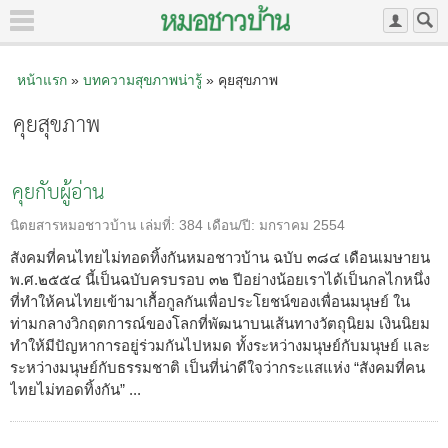
หน้าแรก
»
บทความสุขภาพน่ารู้
» คุยสุขภาพ
คุยสุขภาพ
คุยกับผู้อ่าน
นิตยสารหมอชาวบ้าน
เล่มที่:
384
เดือน/ปี:
มกราคม 2554
สังคมที่คนไทยไม่ทอดทิ้งกันหมอชาวบ้าน ฉบับ ๓๘๔ เดือนเมษายน
พ.ศ.๒๕๕๔ นี้เป็นฉบับครบรอบ ๓๒ ปีอย่างน้อยเราได้เป็นกลไกหนึ่ง
ที่ทำให้คนไทยเข้ามาเกื้อกูลกันเพื่อประโยชน์ของเพื่อนมนุษย์ ใน
ท่ามกลางวิกฤตการณ์ของโลกที่พัฒนาบนเส้นทางวัตถุนิยม เงินนิยม
ทำให้มีปัญหาการอยู่ร่วมกันไปหมด ทั้งระหว่างมนุษย์กับมนุษย์ และ
ระหว่างมนุษย์กับธรรมชาติ เป็นที่น่าดีใจว่ากระแสแห่ง “สังคมที่คน
ไทยไม่ทอดทิ้งกัน” ...