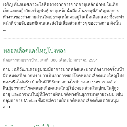
เจริญ ตันธเนศภาวะโลหิตจางจากการขาดธาตุเหล็กมักพบในเด็ก
เล็กและหญิงวัยเจริญพันธุ์ ธาตุเหล็กนั้นถือเป็นธาตุที่สำคัญต่อการ
ทำงานของร่างกายส่วนใหญ่ธาตุเหล็กจะอยู่ในเม็ดเลือดแดง ซึ่่งจะทำ
หน้าที่ช่วยจับออกซิเจนและส่งไปเลี้ยงส่วนต่างๆ ของร่างกาย ดังนั้น
...
หลอดเลือดแดงใหญ่โป่งพอง
นิตยสารหมอชาวบ้าน
เล่มที่:
386
เดือน/ปี:
มกราคม 2554
ถาม : อภิวัฒ/นครปฐมผมมีอาการปวดหลังและปวดท้อง บางครั้งหน้า
มืดหมดสติอยากทราบว่าเป็นอาการของโรคหลอดเลือดแดงใหญ่โป่ง
พองหรือไม่ครับ ถ้าเป็นมีวิธีรักษาอย่างไรบ้างตอบ : นพ.วรวงศ์ ศ
ลิษฏ์อรรถกรโรคหลอดเลือดแดงใหญ่โป่งพอง ส่วนใหญ่พบในผู้สูง
อายุ และอาจพบในผู้ที่มีความผิดปกติทางพันธุกรรมหลายระบบ เช่น
กลุ่มอาการ Marfan ซึ่งมักมีความผิดปกติหลอดเลือดตั้งแต่วัยหนุ่ม
สาว ...