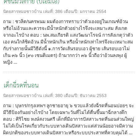
ดัชนีมวลกาย (บีเอ็มไอ)
นิตยสารหมอชาวบ้าน
เล่มที่:
386
เดือน/ปี:
มกราคม 2554
ถาม : ชวลิต/นครพนม ผมต้องการทราบว่าตัวเองอยู่ในเกณฑ์อ้วน
หรือไม่อ้วนและควรจะมีน้ำหนักตัวอย่างไรจึงจะเหมาะสม สังเกต
จากอะไรบ้าง ตอบ : นพ.สมเกียรติ แสงวัฒนาโรจน์ การสังเกตุว่าตัว
เอง คนใกล้ชิดอ้วน มีน้ำหนักเกิน หรือน้ำหนักเท่าไหร่จึงจะเหมาะสม
กับร่างกายนั้นมีวิธีดังนี้ ๑.การวัดเส้นรอบเอว ผู้ชาย เส้นรอบเอวไม่
เกิน ๓๖ นิ้ว (๙๐ เซนติเมตร) ถ้ามากกว่า ๓๖ นิ้วถือว่าอ้วนลงพุง ผู้
หญิง ...
เด็กฉี่รดที่นอน
นิตยสารหมอชาวบ้าน
เล่มที่:
380
เดือน/ปี:
ธันวาคม 2553
ถาม : บุษกร/กรุงเทพฯ ลูกชายอายุ ๖ ขวบแล้วยังฉี่รดที่นอนบ่อยๆ จะ
มีวิธีป้องกันอย่างไรบ้าง โดยเฉพาะวันที่ไม่ได้ตื่นขึ้นมาฉี่กลางดึก
ตอบ : ศิริไชย หงษ์สงวนศรี เด็กที่มีอาการปัสสาวะรดที่นอนส่วนใหญ่
ไม่ได้เป็นโรคเกี่ยวกับระบบทางเดินปัสสาวะแต่ส่วนน้อยอาจมีความ
ผิดปกติของระบบทางเดินปัสสาวะหรือระบบประสาทที่ควบคุมได้ ...