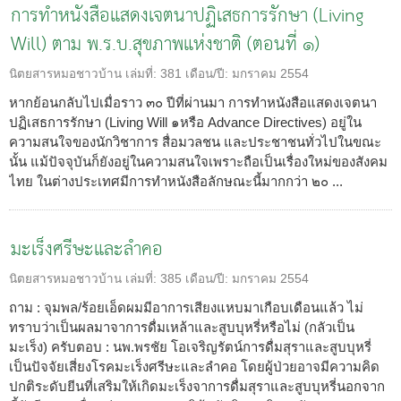
การทำหนังสือแสดงเจตนาปฏิเสธการรักษา (Living
Will) ตาม พ.ร.บ.สุขภาพแห่งชาติ (ตอนที่ ๑)
นิตยสารหมอชาวบ้าน
เล่มที่:
381
เดือน/ปี:
มกราคม 2554
หากย้อนกลับไปเมื่อราว ๓๐ ปีที่ผ่านมา การทำหนังสือแสดงเจตนา
ปฏิเสธการรักษา (Living Will ๑หรือ Advance Directives) อยู่ใน
ความสนใจของนักวิชาการ สื่อมวลชน และประชาชนทั่วไปในขณะ
นั้น แม้ปัจจุบันก็ยังอยู่ในความสนใจเพราะถือเป็นเรื่องใหม่ของสังคม
ไทย ในต่างประเทศมีการทำหนังสือลักษณะนี้มากกว่า ๒๐ ...
มะเร็งศรีษะและลำคอ
นิตยสารหมอชาวบ้าน
เล่มที่:
385
เดือน/ปี:
มกราคม 2554
ถาม : จุมพล/ร้อยเอ็ดผมมีอาการเสียงแหบมาเกือบเดือนแล้ว ไม่
ทราบว่าเป็นผลมาจาการดื่มเหล้าและสูบบุหรี่หรือไม่ (กลัวเป็น
มะเร็ง) ครับตอบ : นพ.พรชัย โอเจริญรัตน์การดื่มสุราและสูบบุหรี่
เป็นปัจจัยเสี่ยงโรคมะเร็งศรีษะและลำคอ โดยผู้ป่วยอาจมีความคิด
ปกติระดับยีนที่เสริมให้เกิดมะเร็งจาการดื่มสุราและสูบบุหรี่นอกจาก