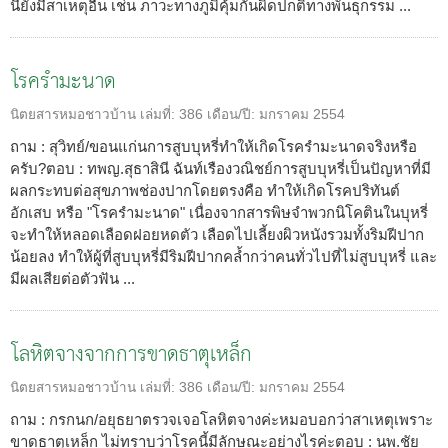
นี้ยังมีสาเหตุอื่น เช่น ภาวะทางภูมิคุ้มกันผิดปกติทางพันธุกรรม ...
โรครำมะนาด
นิตยสารหมอชาวบ้าน
เล่มที่:
386
เดือน/ปี:
มกราคม 2554
ถาม : สุวิทย์/ขอนแก่นการสูบบุหรี่ทำให้เกิดโรครำมะนาดจริงหรือ
ครับ?ตอบ : ทพญ.สุธาสินี ฉันท์เรืองวณิชย์การสูบบุหรี่เป็นปัญหาที่มี
ผลกระทบต่อสุขภาพช่องปากโดยตรงคือ ทำให้เกิดโรคปริทันต์
อักเสบ หรือ "โรครำมะนาด" เนื่องจากสารพิษจำพวกนิโคตินในบุหรี่
จะทำให้หลอดเลือดฝอยหดตัว เลือดไปเลี้ยงผิวหนังรวมทั้งริมฝีปาก
น้อยลง ทำให้ผู้ที่สูบบุหรี่มีริมฝีปากคล้ำกว่าคนทั่วไปที่ไม่สูบบุหรี่ และ
มีผลเสียต่อตัวฟัน ...
โลหิตจางจากการขาดธาตุเหล็ก
นิตยสารหมอชาวบ้าน
เล่มที่:
386
เดือน/ปี:
มกราคม 2554
ถาม : กรกนก/อยุธยาตรวจเจอโลหิตจางค่ะหมอบอกว่าสาเหตุเพราะ
ขาดธาตุเหล็ก ไม่ทราบว่าโรคนี้มีลักษณะอย่างไรค่ะตอบ : นพ.ชัย