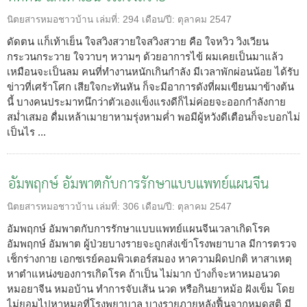
นิตยสารหมอชาวบ้าน
เล่มที่:
294
เดือน/ปี:
ตุลาคม 2547
ดัดตน แก็เท้าเย็น ใจสวิงสวายใจสวิงสวาย คือ ใจหวิว วิงเวียน
กระวนกระวาย ใจวาบๆ หวามๆ ด้วยอาการไข้ ผมเคยเป็นมาแล้ว
เหมือนจะเป็นลม คนที่ทำงานหนักเกินกำลัง มีเวลาพักผ่อนน้อย ได้รับ
ข่าวที่เศร้าโศก เสียใจกะทันหัน ก็จะมีอาการดังที่ผมเขียนมาข้างต้น
นี้ บางคนประมาทนึกว่าตัวเองแข็งแรงดีก็ไม่ค่อยจะออกกำลังกาย
สม่ำเสมอ ดื่มเหล้าเมายาหามรุ่งหามค่ำ พอมีผู้หวังดีเตือนก็จะบอกไม่
เป็นไร ...
อัมพฤกษ์ อัมพาตกับการรักษาแบบแพทย์แผนจีน
นิตยสารหมอชาวบ้าน
เล่มที่:
306
เดือน/ปี:
ตุลาคม 2547
อัมพฤกษ์ อัมพาตกับการรักษาแบบแพทย์แผนจีนเวลาเกิดโรค
อัมพฤกษ์ อัมพาต ผู้ป่วยบางรายจะถูกส่งเข้าโรงพยาบาล มีการตรวจ
เช็กร่างกาย เอกซเรย์คอมพิวเตอร์สมอง หาความผิดปกติ หาสาเหตุ
หาตำแหน่งของการเกิดโรค ถ้าเป็น ไม่มาก บ้างก็จะหาหมอนวด
หมอยาจีน หมอบ้าน ทำการจับเส้น นวด หรือกินยาหม้อ ฝังเข็ม โดย
ไม่ยอมไปหาหมอที่โรงพยาบาล บางรายภายหลังฟื้นจากหมดสติ มี