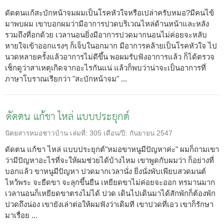
ดัดตนแก้สะบักหน้าจมผมเป็นโรคหัวใจหรือเปล่าครับหมอ?มีคนไข้
มาพบผม เขาบอกผมว่ามีอาการปวดบริเวณไหล่ด้านหน้าและหลัง
รวมถึงที่อกด้วย เวลานอนยิ่งมีอาการปวดมากนอนไม่ค่อยจะหลับ
หายใจเข้าออกแรงๆ ก็เจ็บในอกมาก มีอาการคล้ายเป็นโรคหัวใจ ไป
นวดหลายครั้งแล้วอาการไม่ดีขึ้น พอผมรับฟังอาการแล้ว ก็ได้ตรวจ
เช็กดูว่าสาเหตุเกิดจากอะไรกันแน่ แล้วก็พบว่าน่าจะเป็นอาการที่
ภาษาโบราณเรียกว่า "สะบักหน้าจม" ...
ดัดตน แก้ขา ไหล่ แบบประยุกต์
นิตยสารหมอชาวบ้าน
เล่มที่:
305
เดือน/ปี:
กันยายน 2547
ดัดตน แก้ขา ไหล่ แบบประยุกต์"หมอขาหนูมีปัญหาค่ะ" ผมก็ถามเขา
ว่ามีปัญหาอะไรที่จะให้ผมช่วยได้บ้างไหม เขาพูดกับผมว่า ก็อย่างที่
บอกแล้ว ขาหนูมีปัญหา ปวดมากเวลานั่ง ยิ่งนั่งพับเพียบสวดมนต์
ไหว้พระ จะยืดขา จะลุกขึ้นยืน เหยียดขาไม่ค่อยจะออก ทรมานมาก
เวลานอนก็เหยียดขาตรงไม่ได้ ปวด เดินไปเดินมาได้สักพักก็ต้องพัก
ปวดถึงน่อง เขายังเล่าต่อให้ผมฟังว่าเดิมที เขาปวดที่เอว เขาก็รักษา
มาเรื่อย ...