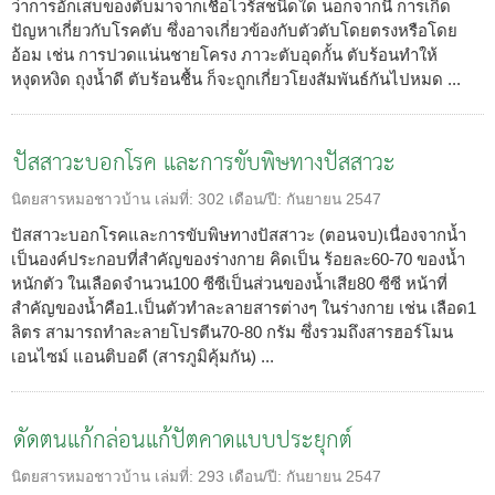
ว่าการอักเสบของตับมาจากเชื้อไวรัสชนิดใด นอกจากนี้ การเกิด
ปัญหาเกี่ยวกับโรคตับ ซึ่งอาจเกี่ยวข้องกับตัวตับโดยตรงหรือโดย
อ้อม เช่น การปวดแน่นชายโครง ภาวะตับอุดกั้น ตับร้อนทำให้
หงุดหงิด ถุงน้ำดี ตับร้อนชื้น ก็จะถูกเกี่ยวโยงสัมพันธ์กันไปหมด ...
ปัสสาวะบอกโรค และการขับพิษทางปัสสาวะ
นิตยสารหมอชาวบ้าน
เล่มที่:
302
เดือน/ปี:
กันยายน 2547
ปัสสาวะบอกโรคและการขับพิษทางปัสสาวะ (ตอนจบ)เนื่องจากน้ำ
เป็นองค์ประกอบที่สำคัญของร่างกาย คิดเป็น ร้อยละ60-70 ของน้ำ
หนักตัว ในเลือดจำนวน100 ซีซีเป็นส่วนของน้ำเสีย80 ซีซี หน้าที่
สำคัญของน้ำคือ1.เป็นตัวทำละลายสารต่างๆ ในร่างกาย เช่น เลือด1
ลิตร สามารถทำละลายโปรตีน70-80 กรัม ซึ่งรวมถึงสารฮอร์โมน
เอนไซม์ แอนติบอดี (สารภูมิคุ้มกัน) ...
ดัดตนแก้กล่อนแก้ปัตคาดแบบประยุกต์
นิตยสารหมอชาวบ้าน
เล่มที่:
293
เดือน/ปี:
กันยายน 2547