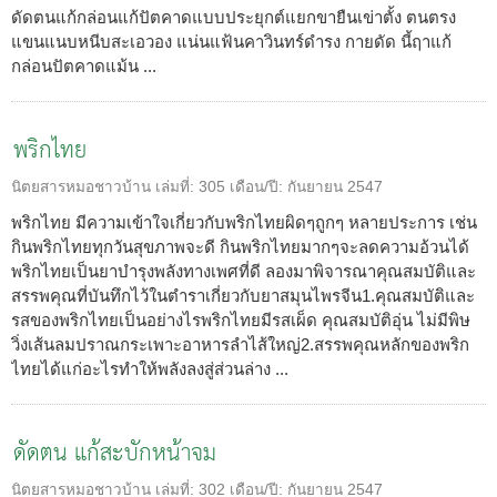
ดัดตนแก้กล่อนแก้ปัตคาดแบบประยุกต์แยกขายืนเข่าตั้ง ตนตรง
แขนแนบหนีบสะเอวอง แน่นแฟ้นคาวินทร์ดำรง กายดัด นี้ฤาแก้
กล่อนปัตคาดแม้น ...
พริกไทย
นิตยสารหมอชาวบ้าน
เล่มที่:
305
เดือน/ปี:
กันยายน 2547
พริกไทย มีความเข้าใจเกี่ยวกับพริกไทยผิดๆถูกๆ หลายประการ เช่น
กินพริกไทยทุกวันสุขภาพจะดี กินพริกไทยมากๆจะลดความอ้วนได้
พริกไทยเป็นยาบำรุงพลังทางเพศที่ดี ลองมาพิจารณาคุณสมบัติและ
สรรพคุณที่บันทึกไว้ในตำราเกี่ยวกับยาสมุนไพรจีน1.คุณสมบัติและ
รสของพริกไทยเป็นอย่างไรพริกไทยมีรสเผ็ด คุณสมบัติอุ่น ไม่มีพิษ
วิ่งเส้นลมปราณกระเพาะอาหารลำไส้ใหญ่2.สรรพคุณหลักของพริก
ไทยได้แก่อะไรทำให้พลังลงสู่ส่วนล่าง ...
ดัดตน แก้สะบักหน้าจม
นิตยสารหมอชาวบ้าน
เล่มที่:
302
เดือน/ปี:
กันยายน 2547