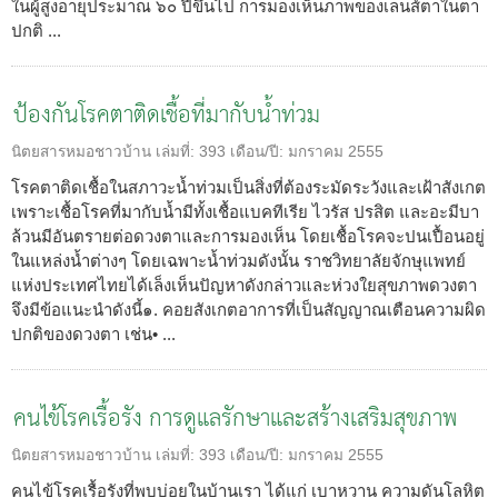
ในผู้สูงอายุประมาณ ๖๐ ปีขึ้นไป การมองเห็นภาพของเลนส์ตาในตา
ปกติ ...
ป้องกันโรคตาติดเชื้อที่มากับน้ำท่วม
นิตยสารหมอชาวบ้าน
เล่มที่:
393
เดือน/ปี:
มกราคม 2555
โรคตาติดเชื้อในสภาวะน้ำท่วมเป็นสิ่งที่ต้องระมัดระวังและเฝ้าสังเกต
เพราะเชื้อโรคที่มากับน้ำมีทั้งเชื้อแบคทีเรีย ไวรัส ปรสิต และอะมีบา
ล้วนมีอันตรายต่อดวงตาและการมองเห็น โดยเชื้อโรคจะปนเปื้อนอยู่
ในแหล่งน้ำต่างๆ โดยเฉพาะน้ำท่วมดังนั้น ราชวิทยาลัยจักษุแพทย์
แห่งประเทศไทยได้เล็งเห็นปัญหาดังกล่าวและห่วงใยสุขภาพดวงตา
จึงมีข้อแนะนำดังนี้๑. คอยสังเกตอาการที่เป็นสัญญาณเตือนความผิด
ปกติของดวงตา เช่น• ...
คนไข้โรคเรื้อรัง การดูแลรักษาและสร้างเสริมสุขภาพ
นิตยสารหมอชาวบ้าน
เล่มที่:
393
เดือน/ปี:
มกราคม 2555
คนไข้โรคเรื้อรังที่พบบ่อยในบ้านเรา ได้แก่ เบาหวาน ความดันโลหิต