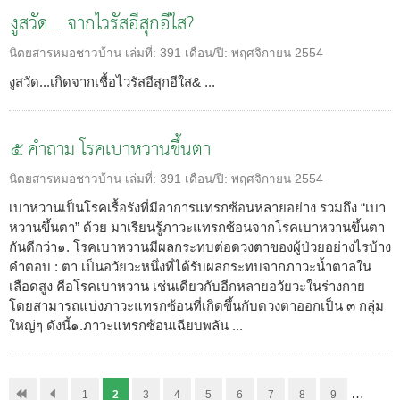
งูสวัด... จากไวรัสอีสุกอีใส?
นิตยสารหมอชาวบ้าน
เล่มที่:
391
เดือน/ปี:
พฤศจิกายน 2554
งูสวัด...เกิดจากเชื้อไวรัสอีสุกอีใส& ...
๕ คำถาม โรคเบาหวานขึ้นตา
นิตยสารหมอชาวบ้าน
เล่มที่:
391
เดือน/ปี:
พฤศจิกายน 2554
เบาหวานเป็นโรคเรื้อรังที่มีอาการแทรกซ้อนหลายอย่าง รวมถึง “เบา
หวานขึ้นตา” ด้วย มาเรียนรู้ภาวะแทรกซ้อนจากโรคเบาหวานขึ้นตา
กันดีกว่า๑. โรคเบาหวานมีผลกระทบต่อดวงตาของผู้ป่วยอย่างไรบ้าง
คำตอบ : ตา เป็นอวัยวะหนึ่งที่ได้รับผลกระทบจากภาวะน้ำตาลใน
เลือดสูง คือโรคเบาหวาน เช่นเดียวกับอีกหลายอวัยวะในร่างกาย
โดยสามารถแบ่งภาวะแทรกซ้อนที่เกิดขึ้นกับดวงตาออกเป็น ๓ กลุ่ม
ใหญ่ๆ ดังนี้๑.ภาวะแทรกซ้อนเฉียบพลัน ...
…
1
2
3
4
5
6
7
8
9