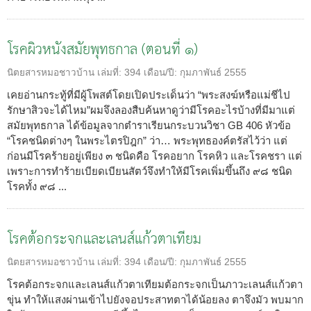
โรคผิวหนังสมัยพุทธกาล (ตอนที่ ๑)
นิตยสารหมอชาวบ้าน
เล่มที่:
394
เดือน/ปี:
กุมภาพันธ์ 2555
เคยอ่านกระทู้ที่มีผู้โพสต์โดยเปิดประเด็นว่า “พระสงฆ์หรือแม่ชีไป
รักษาสิวจะได้ไหม”ผมจึงลองสืบค้นหาดูว่ามีโรคอะไรบ้างที่มีมาแต่
สมัยพุทธกาล ได้ข้อมูลจากตำราเรียนกระบวนวิชา GB 406 หัวข้อ
“โรคชนิดต่างๆ ในพระไตรปิฎก” ว่า… พระพุทธองค์ตรัสไว้ว่า แต่
ก่อนมีโรคร้ายอยู่เพียง ๓ ชนิดคือ โรคอยาก โรคหิว และโรคชรา แต่
เพราะการทำร้ายเบียดเบียนสัตว์จึงทำให้มีโรคเพิ่มขึ้นถึง ๙๘ ชนิด
โรคทั้ง ๙๘ ...
โรคต้อกระจกและเลนส์แก้วตาเทียม
นิตยสารหมอชาวบ้าน
เล่มที่:
394
เดือน/ปี:
กุมภาพันธ์ 2555
โรคต้อกระจกและเลนส์แก้วตาเทียมต้อกระจกเป็นภาวะเลนส์แก้วตา
ขุ่น ทำให้แสงผ่านเข้าไปยังจอประสาทตาได้น้อยลง ตาจึงมัว พบมาก