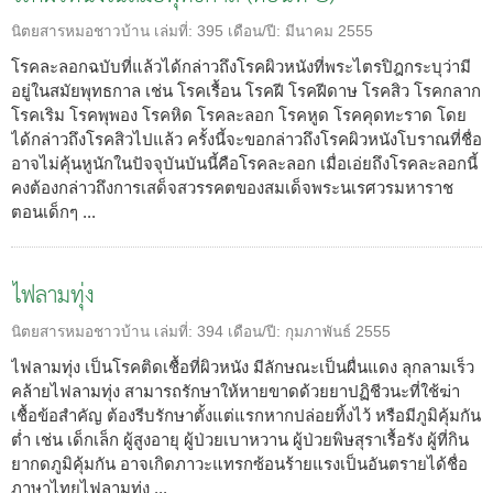
นิตยสารหมอชาวบ้าน
เล่มที่:
395
เดือน/ปี:
มีนาคม 2555
โรคละลอกฉบับที่แล้วได้กล่าวถึงโรคผิวหนังที่พระไตรปิฎกระบุว่ามี
อยู่ในสมัยพุทธกาล เช่น โรคเรื้อน โรคฝี โรคฝีดาษ โรคสิว โรคกลาก
โรคเริม โรคพุพอง โรคหิด โรคละลอก โรคหูด โรคคุดทะราด โดย
ได้กล่าวถึงโรคสิวไปแล้ว ครั้งนี้จะขอกล่าวถึงโรคผิวหนังโบราณที่ชื่อ
อาจไม่คุ้นหูนักในปัจจุบันบันนี้คือโรคละลอก เมื่อเอ่ยถึงโรคละลอกนี้
คงต้องกล่าวถึงการเสด็จสวรรคตของสมเด็จพระนเรศวรมหาราช
ตอนเด็กๆ ...
ไฟลามทุ่ง
นิตยสารหมอชาวบ้าน
เล่มที่:
394
เดือน/ปี:
กุมภาพันธ์ 2555
ไฟลามทุ่ง เป็นโรคติดเชื้อที่ผิวหนัง มีลักษณะเป็นผื่นแดง ลุกลามเร็ว
คล้ายไฟลามทุ่ง สามารถรักษาให้หายขาดด้วยยาปฏิชีวนะที่ใช้ฆ่า
เชื้อข้อสำคัญ ต้องรีบรักษาตั้งแต่แรกหากปล่อยทิ้งไว้ หรือมีภูมิคุ้มกัน
ต่ำ เช่น เด็กเล็ก ผู้สูงอายุ ผู้ป่วยเบาหวาน ผู้ป่วยพิษสุราเรื้อรัง ผู้ที่กิน
ยากดภูมิคุ้มกัน อาจเกิดภาวะแทรกซ้อนร้ายแรงเป็นอันตรายได้ชื่อ
ภาษาไทยไฟลามทุ่ง ...