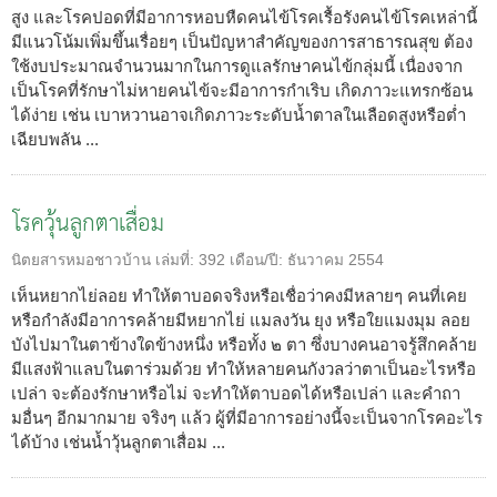
สูง และโรคปอดที่มีอาการหอบหืดคนไข้โรคเรื้อรังคนไข้โรคเหล่านี้
มีแนวโน้มเพิ่มขึ้นเรื่อยๆ เป็นปัญหาสำคัญของการสาธารณสุข ต้อง
ใช้งบประมาณจำนวนมากในการดูแลรักษาคนไข้กลุ่มนี้ เนื่องจาก
เป็นโรคที่รักษาไม่หายคนไข้จะมีอาการกำเริบ เกิดภาวะแทรกซ้อน
ได้ง่าย เช่น เบาหวานอาจเกิดภาวะระดับน้ำตาลในเลือดสูงหรือต่ำ
เฉียบพลัน ...
โรควุ้นลูกตาเสื่อม
นิตยสารหมอชาวบ้าน
เล่มที่:
392
เดือน/ปี:
ธันวาคม 2554
เห็นหยากไย่ลอย ทำให้ตาบอดจริงหรือเชื่อว่าคงมีหลายๆ คนที่เคย
หรือกำลังมีอาการคล้ายมีหยากไย่ แมลงวัน ยุง หรือใยแมงมุม ลอย
บังไปมาในตาข้างใดข้างหนึ่ง หรือทั้ง ๒ ตา ซึ่งบางคนอาจรู้สึกคล้าย
มีแสงฟ้าแลบในตาร่วมด้วย ทำให้หลายคนกังวลว่าตาเป็นอะไรหรือ
เปล่า จะต้องรักษาหรือไม่ จะทำให้ตาบอดได้หรือเปล่า และคำถา
มอื่นๆ อีกมากมาย จริงๆ แล้ว ผู้ที่มีอาการอย่างนี้จะเป็นจากโรคอะไร
ได้บ้าง เช่นน้ำวุ้นลูกตาเสื่อม ...