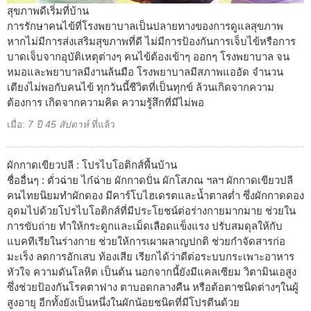
สุขภาพดีเริ่มที่บ้าน
การรักษาคนไข้ที่โรงพยาบาลเป็นปลายทางของการดูแลสุขภาพ
หากไม่มีการส่งเสริมสุขภาพที่ดี ไม่มีการป้องกันการเจ็บไข้หรือการ
บาดเจ็บจากอุบัติเหตุต่างๆ คนไข้ต้องเข้าๆ ออกๆ โรงพยาบาล จน
หมอและพยาบาลมีงานล้นมือ โรงพยาบาลมีสภาพแออัด จำนวน
เตียงไม่พอกับคนไข้ ทุกวันนี้ชีวิตที่เป็นทุกข์ ล้วนเกิดจากความ
ต้องการ เกิดจากความคิด ความรู้สึกที่มีไม่พอ
เมื่อ:
7 ปี 45 สัปดาห์
ที่แล้ว
ผักกาดเขียวปลี : โปรไบโอติกส์พื้นบ้าน
ชื่ออื่นๆ : ตั่วฉ่าย ไก๋ฉ่าย ผักกาดปั่น ผักโสภณ ฯลฯ ผักกาดเขียวปลี
คนไทยนิยมทำผักดอง มีคาร์โบไฮเดรตและน้ำตาลต่ำ ซึ่งผักกาดดอง
อุดมไปด้วยโปรไบโอติกส์ที่มีประโยชน์ต่อร่างกายมากมาย ช่วยใน
การขับถ่าย ทำให้กระดูกและเม็ดเลือดแข็งแรง ปรับสมดุลให้กับ
แบคทีเรียในร่างกาย ช่วยให้การเผาผลาญปกติ ช่วยกำจัดสารก่อ
มะเร็ง ลดการอักเสบ ท้องเสีย เรียกได้ว่าดีต่อระบบกระเพาะอาหาร
หัวใจ ความดันโลหิต เป็นต้น นอกจากนี้ยังมีแคลเซียม วิตามินเอสูง
ซึ่งช่วยป้องกันโรคตาฟาง ตาบอดกลางคืน หรือต้อตาชนิดต่างๆในผู้
สูงอายุ อีกทั้งยังเป็นหนึ่งในผักน้อยชนิดที่มีโปรตีนด้วย