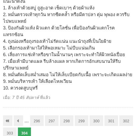
แนะนำดังนี้
1. ล้างเท้าด้วยสบู่ ถูสูะอาด เช็ดเบาๆ ด้วยผ้าแห้ง
2. หมั่นตรวจเท้าทุกวัน หากซีดคล้ำ หรือมีตาปลา ตุ่ม พุพอง ควรรีบ
ไปพบแพทย์
3. ป้องกันผิวแห้ง ผิวแตก ด้วยโลชั่น เพื่อป้องกันผิวแตกโรค
แทรกซ้อน
4. ถุงน่องหรือถุงรองเท้าไม่รัดแน่น แนะนำถุงที่เป็นใยฝ้าย
5. เลือกรองเท้ามาใส่ให้พอเหมาะ ไม่บีบแน่นเกิน
6. เลี่ยงการแช่เท้าหรือขาในน้ำนานๆ เพราะจะทำให้ผิวหนังเปื่อย
7. เมื่อเท้ามีบาดแผล รีบล้างแผล หากเกิดการอักเสบนานให้รีบ
ปรึกษาแพทย์
8. หมั่นตัดเล็บสม่ำเสมอ ไม่ให้เล็บเบียดกับเนื้อ เพราะจะเกิดแผลง่าย
9. หมั่นบริหารเท้า ให้เลือดไหลเวียน
10. ควรงดสูบบุหรี่
เมื่อ:
7 ปี 45 สัปดาห์
ที่แล้ว
…
296
297
298
299
300
301
302
303
304