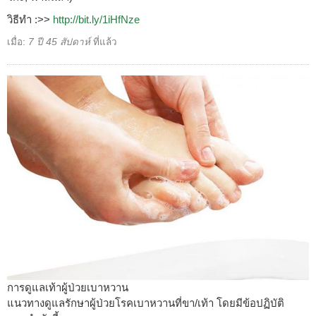
วิธีทำ :>>
http://bit.ly/1iHfNze
เมื่อ:
7 ปี 45 สัปดาห์
ที่แล้ว
การดูแลเท้าผู้ป่วยเบาหวาน
แนวทางดูแลรักษาผู้ป่วยโรคเบาหวานที่ขา/เท้า โดยมีข้อปฏิบัติ