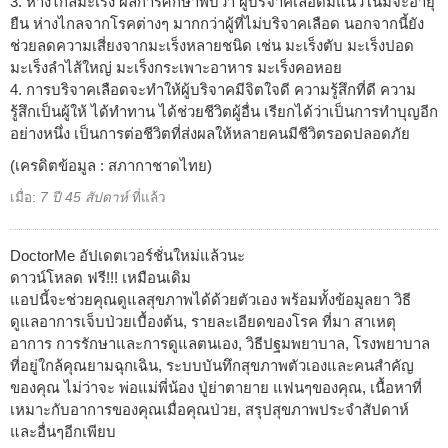
3. ห่างไกลมะเร็ง ผลการศึกษาพบว่า ผู้บริจาคเลือดมีแนวโน้มจะอายุ
ยืน ห่างไกลจากโรคต่างๆ มากกว่าผู้ที่ไม่บริจาคเลือด นอกจากนี้ยัง
ช่วยลดความเสี่ยงจากมะเร็งหลายชนิด เช่น มะเร็งตับ มะเร็งปอด
มะเร็งลำไส้ใหญ่ มะเร็งกระเพาะอาหาร มะเร็งคอหอย
4. การบริจาคเลือดจะทำให้ผู้บริจาคมีจิตใจดี ความรู้สึกที่ดี ความ
รู้สึกเป็นผู้ให้ ได้ทำทาน ได้ช่วยชีวิตผู้อื่น เรียกได้ว่าเป็นการทำบุญอีก
อย่างหนึ่ง เป็นการต่อชีวิตที่ส่งผลให้หลายคนมีชีวิตรอดปลอดภัย
(เครดิตข้อมูล : สภากาชาดไทย)
เมื่อ:
7 ปี 45 สัปดาห์
ที่แล้ว
DoctorMe อัปเดตเวอร์ชั่นใหม่แล้วนะ
ดาวน์โหลด ฟรี!!! เหมือนเดิม
แอปนี้จะช่วยคุณดูแลสุขภาพได้ด้วยตัวเอง พร้อมทั้งข้อมูลยา วิธี
ดูแลอาการเจ็บป่วยเบื้องต้น, รายละเอียดของโรค ที่มา สาเหตุ
อาการ การรักษาและการดูแลตนเอง, วิธีปฐมพยาบาล, โรงพยาบาล
ที่อยู่ใกล้คุณยามฉุกเฉิน, ระบบบันทึกสุขภาพตัวเองและคนสำคัญ
ของคุณ ไม่ว่าจะ พ่อแม่พี่น้อง ปู่ย่าตายาย แฟนๆของคุณ, เนื้อหาที่
เหมาะกับอาการของคุณเมื่อคุณป่วย, สรุปสุขภาพประจำสัปดาห์
และอื่นๆอีกเพียบ