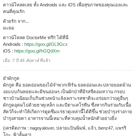
ดาวน์โหลดเลย ทั้ง Androids และ iOS เพื่อสุขภาพของคุณเองและ
คนที่คุณรัก
ด้วยรัก จาก...
มะยม
ดาวน์โหลด DoctorMe ฟรี!! ได้ที่นี่
Androids :
https://goo.gl/GL9Gcx
iOS :
https://goo.gl/hGQdXm
เมื่อ:
7 ปี 45 สัปดาห์
ที่แล้ว
ยำผักกูด
ผักกูด คือ ยอดอ่อนของไม้จำพวกเฟิร์น ยอดอ่อนและปลายยอดม้วน
งอแบบก้นหอยและมีขนอ่อนๆ เป็นผักป่าที่มีรสจืดอมหวาน กรอบ
ชาวบ้านนิยมเก็บกินช่วงหน้าแล้งเพราะรสชาติจะอร่อยกว่าฤดูอื่นๆ
ผักกูดอุดมไปด้วยธาตุเหล็ก และบีตาแคโรทีน ซึ่งหากกินร่วมกับเนื้อ
สัตว์ก็จะทำให้เกิดการดูดซึมแร่ธาตุเหล่านี้ได้ดีขึ้น ช่วยบำรุงร่างกาย
บำรุงสายตา อาหารจานนี้เหมาะที่ควบคุมน้ำหนักตัวอย่างยิ่ง
(เครดิตภาพ : nagoyalover, ปลายแป้นพิมพ์, แจ้ว, benz47, แพรริ
โกะ, ฟ้าลั้นลา)