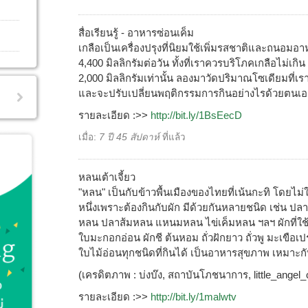
สื่อเรียนรู้ - อาหารซ่อนเค็ม
เกลือเป็นเครื่องปรุงที่นิยมใช้เพิ่มรสชาติและถนอมอ
4,400 มิลลิกรัมต่อวัน ทั้งที่เราควรบริโภคเกลือไม่เก
2,000 มิลลิกรัมเท่านั้น ลองมาวัดปริมาณโซเดียมที่
และจะปรับเปลี่ยนพฤติกรรมการกินอย่างไรด้วยตนเอง กั
รายละเอียด :>>
http://bit.ly/1BsEecD
เมื่อ:
7 ปี 45 สัปดาห์
ที่แล้ว
หลนเต้าเจี้ยว
"หลน" เป็นกับข้าวพื้นเมืองของไทยที่เน้นกะทิ โดยไม่ใ
หนึ่งเพราะต้องกินกับผัก มีด้วยกันหลายชนิด เช่น ปล
หลน ปลาส้มหลน แหนมหลน ไข่เค็มหลน ฯลฯ ผักที่ใช้กิน
ใบมะกอกอ่อน ผักชี ต้นหอม ถั่วฝักยาว ถั่วพู มะเขือ
ใบไม้อ่อนทุกชนิดที่กินได้ เป็นอาหารสุขภาพ เหมาะก
(เครดิตภาพ : บ่งบ๊ง, สถาบันโภชนาการ, little_angel
รายละเอียด :>>
http://bit.ly/1malwtv