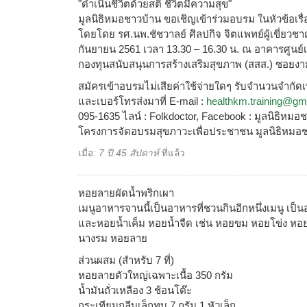
"ดำเนินชีวิตด้วยสติ ชีวิตมีความสุข"
มูลนิธิหมอชาวบ้าน ขอเชิญเข้าร่วมอบรม ในหัวข้อเรื่อ
โดยโดย รศ.นพ.ชัชวาลย์ ศิลปกิจ จิตแพทย์ผู้เขี่ยวชา
กันยายน 2561 เวลา 13.30 – 16.30 น. ณ อาคารศูนย์เรี
กองทุนสนับสนุนการสร้างเสริมสุขภาพ (สสส.) ซอยง
สมัครเข้าอบรมไม่เสียค่าใช้จ่ายใดๆ รับจำนวนจำกัดเพ
และเบอร์โทรส่งมาที่ E-mail :
healthkm.training@gm
095-1635 ไลน์ : Folkdoctor, Facebook : มูลนิธิหมอ
โครงการจัดอบรมสุขภาวะเพื่อประชาชน มูลนิธิหมอ
เมื่อ:
7 ปี 45 สัปดาห์
ที่แล้ว
หอยลายผัดน้ำพริกเผา
เมนูอาหารจานนี้เป็นอาหารที่ชวนกินอีกหนึ่งเมนู เป
และหอยน้ำเค็ม หอยน้ำจืด เช่น หอยขม หอยโข่ง หอย
นางรม หอยลาย
ส่วนผสม (สำหรับ 7 ที่)
หอยลายตัวใหญ่เฉพาะเนื้อ 350 กรัม
น้ำมันถั่วเหลือง 3 ช้อนโต๊ะ
กระเทียมกลีบเล็กทุบ 7 กรัม 1 หัวเล็ก