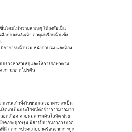
ัวขึ้นโดยไม่ทราบสาเหตุ ให้สงสัยเป็น
มือกดลงหลังเท้า ตาตุ่มหรือหน้าแข้ง
น
าจมีอาการหน้าบวม หนังตาบวม และท้อง
ื่อตรวจหาสาเหตุและให้การรักษาตาม
วใจ ภาวะขาดโปรตีน
ันมานานแล้วทั้งในขนมและอาหาร งาเป็น
มล็ดงาเป็นประโยชน์ต่อร่างกายมากมาย
ะหลอดเลือด ควบคุมความดันโลหิต ช่วย
กันโรคกระดูกพรุน มีสารป้องกันอาการปวด
นที่ดี ลดการปวดแสบปวดร้อนจากการถูก