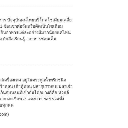
าหาร ปัจจุบันคนไทยบริโภคโซเดียมเฉลี่ย
ิน 1 ช้อนชาต่อวันหรือคิดเป็นโซเดียม
เรากินอาหารแต่ละอย่างมีมากน้อยแค่ไหน
บสื่อเรียนรู้ - อาหารซ่อนเค็ม
ส่เครื่องเทศ อยู่ในตระกูลน้ำพริกชนิด
าร้าหลน เต้าหู้หลน ปลากุเราหลน ปลาเจ่า
กับหลนที่เข้ากันได้อย่างดีคือ หัวปลี
เปราะ มะเขือพวง แตงกวา ฯลฯ รวมทั้ง
ับทุกคน
_com)