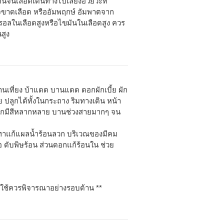
นเลือดเดินทางไปเลี้ยงอวัยวะที่
ใจขาดเลือด หรืออัมพฤกษ์ อัมพาตจาก
รอลในเลือดสูงหรือไขมันในเลือดสูง ควร
สูง
บานเที่ยง บ้าแดด บานแดด ดอกผักเบี้ย ผัก
าย ปลูกได้ทั้งในกระถาง ริมทางเดิน หน้า
ดอกมีสีหลากหลาย บานช่วงสายมากๆ จน
ำทาแก้แผลน้ำร้อนลวก บริเวณของมีคม
 ดับพิษร้อน ส่วนดอกแก้ร้อนใน ช่วย
ปใช้ควรพิจารณาอย่างรอบด้าน **