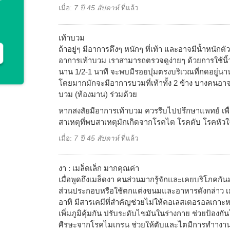
เมื่อ:
7 ปี 45 สัปดาห์
ที่แล้ว
เท้าบวม
ถ้าอยู่ๆ มีอาการตึงๆ หนักๆ ที่เท้า และอาจมีน้ำหนักต
อาการเท้าบวม เราสามารถตรวจดูง่ายๆ ด้วยการใช้นิ้ว
นาน 1/2-1 นาที จะพบมีรอยบุ๋มตรงบริเวณที่กดอยู่นา
โดยมากมักจะมีอาการบวมที่เท้าทั้ง 2 ข้าง บางคนอ
บวม (ท้องมาน) ร่วมด้วย
หากสงสัยมีอาการเท้าบวม ควรรีบไปปรึกษาแพทย์ เพ
สาเหตุที่พบสาเหตุมักเกิดจากโรคไต โรคตับ โรคหั
เมื่อ:
7 ปี 45 สัปดาห์
ที่แล้ว
งา : เมล็ดเล็ก มากคุณค่า
เมื่อพูดถึงเมล็ดงา คนส่วนมากรู้จักและเคยบริโภคก
ส่วนประกอบหรือใช้ตกแต่งขนมและอาหารดังกล่าว เ
อาทิ มีสารเคมีที่สำคัญช่วยไม่ให้คอเลสเตอรอลเกา
เพิ่มภูมิคุ้มกัน ปรับระดับไขมันในร่างกาย ช่วยป้อง
ศีรษะจากโรคไมเกรน ช่วยให้ตับและไตมีการทำางา