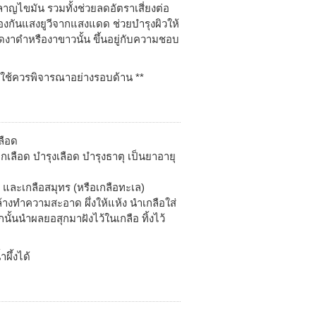
าญไขมัน รวมทั้งช่วยลดอัตราเสี่ยงต่อ
้องกันแสงยูวีจากแสงแดด ช่วยบำรุงผิวให้
็ดงาดำหรืองาขาวนั้น ขึ้นอยู่กับความชอบ
ปใช้ควรพิจารณาอย่างรอบด้าน **
ลือด
เลือด บำรุงเลือด บำรุงธาตุ เป็นยาอายุ
 และเกลือสมุทร (หรือเกลือทะเล)
ล้างทำความสะอาด ผึ่งให้แห้ง นำเกลือใส่
ั้นนำผลยอสุกมาฝังไว้ในเกลือ ทิ้งไว้
ผึ้งได้