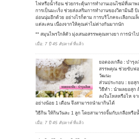
ไฟหรือน้ำร้อน ช่วยกระตุ้นการทำงานเอนไซม์ที่เผาพล
การเป็นมะเร็ง ช่วยส่งเสริมการทำงานของวิตามินอี ป
อ่อนนุ่มอีกด้วย อย่างไรก็ตาม การบริโภคจะเลือกเมล
แต่ละคน เนื่องจากให้คุณค่าไม่ต่างกันมากนัก
** สมุนไพรใกล้ตัว มุ่งเสนอสรรพคุณทางยา การนำไ
เมื่อ:
7 ปี 45 สัปดาห์
ที่แล้ว
ยอดองเกลือ : บำรุงเ
สรรพคุณ ช่วยขับฟอก
วัฒนะ
ส่วนประกอบ : ยอสุก
วิธีทำ : นำผลยอสุก 
ลงในโหลหรือไห จากน
อย่างน้อย 1 เดือน จึงสามารถนำมากินได้
วิธีกิน ให้กินวันละ 1 ลูก โดยสามารถจิ้มกับเกลือหรือน้ำ
เมื่อ:
7 ปี 45 สัปดาห์
ที่แล้ว