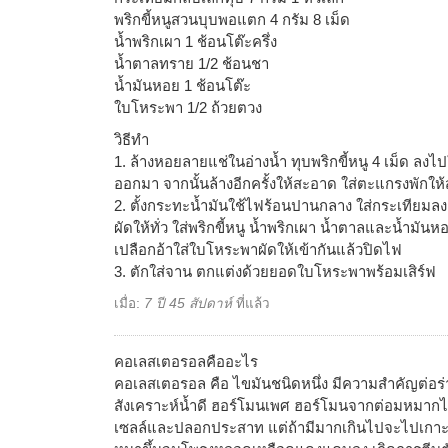
พริกขี้หนูสวนบุบพอแตก 4 กรัม 8 เม็ด
น้ำพริกเผา 1 ช้อนโต๊ะครึ่ง
น้ำตาลทราย 1/2 ช้อนชา
น้ำมันหอย 1 ช้อนโต๊ะ
ใบโหระพา 1/2 ถ้วยตวง
วิธีทำ
1. ล้างหอยลายแช่ในอ่างน้ำ ทุบพริกขี้หนู 4 เม็ด ลงไปใ
ออกมา จากนั้นล้างอีกครั้งให้สะอาด ใส่ตะแกรงพักให้
2. ตั้งกระทะน้ำมันใช้ไฟร้อนปานกลาง ใส่กระเทียมลง
ผัดให้ทั่ว ใส่พริกขี้หนู น้ำพริกเผา น้ำตาลและน้ำมันหอ
เปลือกอ้าใส่ใบโหระพาผัดให้เข้ากันแล้วปิดไฟ
3. ตักใส่จาน ตกแต่งด้วยยอดใบโหระพาพร้อมเสิร์ฟ
เมื่อ:
7 ปี 45 สัปดาห์
ที่แล้ว
คอเลสเตอรอลคืออะไร
คอเลสเตอรอล คือ ไขมันชนิดหนึ่ง มีความสำคัญต่อร่
สังเคราะห์น้ำดี ฮอร์โมนเพศ ฮอร์โมนจากต่อมหมากไต
เซลล์และปลอกประสาท แต่ถ้ามีมากเกินไปจะไปเกาะ