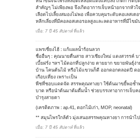
หนาขึ้นจนโพรงหลอดเหลือดแดงแคบลง เกิดการตีบตันจ
สำคัญๆ ไม่เพียงพอ จึงเกิดอาการเจ็บหน้าอกจากหัว
เลือดไปเลี้ยงสมองไม่พอ เพื่อควบคุมระดับคอเลสเตอ
หลีกเลี่ยงที่มีคอลอสเตอรอลสูงและลดอาหารที่มีไขมัน
เมื่อ:
7 ปี 45 สัปดาห์
ที่แล้ว
แพรเซี่ยงไฮ้ : แก้แผลน้ำร้อนลวก
ชื่ออื่นๆ : คุณนายตื่นสาย สาวเชียงใหม่ แดงสวรรค์ 
เบี้ยฝรั่ง ฯลฯ ไม้ดอกที่ปลูกง่าย ตายยาก ขยายพันธุ์ง่
บ้าน โคนต้นไม้ หรือไม้แขวนก็ดี ออกดอกตลอดปี 
เกือบเที่ยง เพราะเป็น
พืชที่ชอบแดดจัด สรรพคุณทางยา ใช้ต้นมาขยี้พอช้
บาด หรือนำต้นมาต้มดื่มน้ำ ช่วยบรรเทาอาการเจ็บคอ
บำรุงสายตา
(เครดิตภาพ : ap.41, ดอกไม้เก่า, MOP, neonatal)
** สมุนไพรใกล้ตัว มุ่งเสนอสรรพคุณทางยา การนำไ
เมื่อ:
7 ปี 45 สัปดาห์
ที่แล้ว